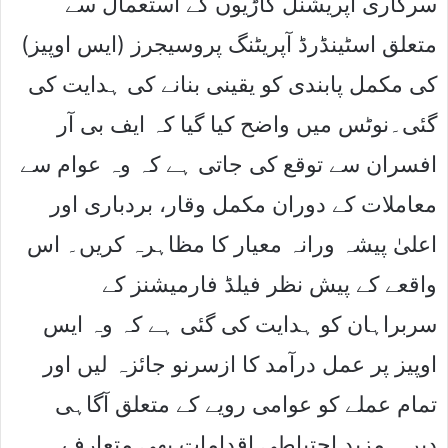
سرکاری آپریشنل گاڑیوں کے استعمال سے
متعلق اسٹینڈرڈ آپریٹنگ پروسیجرز (ایس اوپیز)
کی مکمل پابندی کو یقینی بنانے کی ہدایت کی
گئی۔نوٹس میں واضح کیا گیا کہ ایف بی آر
افسران سے توقع کی جاتی ہے کہ وہ عوام سے
معاملات کے دوران مکمل وقار، بردباری اور
اعلیٰ پیشہ ورانہ معیار کا مظاہرہ کریں۔ اس
واقعے کے پیش نظر فیلڈ فارمیشنز کے
سربراہان کو ہدایت کی گئی ہے کہ وہ ایس
اوپیز پر عمل درآمد کا ازسرنو جائزہ لیں اور
تمام عملے کو عوامی رویے کے متعلق آگاہی
دیں۔ مزید احتیاطی اقدامات بھی متعارف