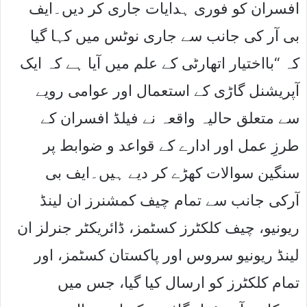
افسران کو فوری ہدایات جاری کر دیں۔ایف
بی آر کی جانب سے جاری نوٹس میں کہا گیا
کہ “بااختیار اتھارٹی کے علم میں آیا ہے کہ ایک
آپریشنل گاڑی کے استعمال اور عوامی رویے
سے متعلق حالیہ واقعہ نے فیلڈ افسران کے
طرزِ عمل اور ادارے کے قواعد و ضوابط پر
سنگین سوالات کھڑے کر دیے ہیں۔ایف بی
آرکی جانب سے تمام چیف کمشنرز ان لینڈ
ریونیو، چیف کلکٹرز کسٹمز، ڈائریکٹر جنرلز ان
لینڈ ریونیو سروس اور پاکستان کسٹمز، اور
تمام کلکٹرز کو ارسال کیا گیا، جس میں