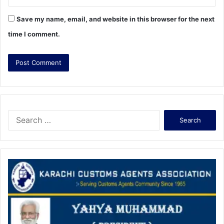
Save my name, email, and website in this browser for the next
time I comment.
S
e
a
r
c
h
f
o
r
: