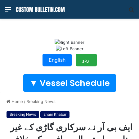
Menu
S
fo
اردو
English
Vessel Schedule ▼
Home
/
Breaking News
Breaking News
Eham Khabar
ایف بی آر نے سرکاری گاڑی کے غیر