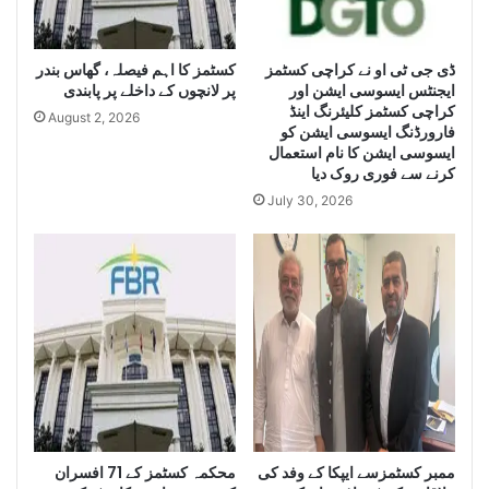
L
u
a
g
e
ڈی جی ٹی او نے کراچی کسٹمز
کسٹمز کا اہم فیصلہ، گھاس بندر
r
ایجنٹس ایسوسی ایشن اور
پر لانچوں کے داخلے پر پابندی
g
Q
کراچی کسٹمز کلیئرنگ اینڈ
e
u
August 2, 2026
فارورڈنگ ایسوسی ایشن کو
Q
a
ایسوسی ایشن کا نام استعمال
u
n
کرنے سے فوری روک دیا
a
t
July 30, 2026
n
i
t
t
i
y
t
o
y
f
o
I
f
r
S
a
m
n
u
i
g
D
g
i
ممبر کسٹمزسے ایپکا کے وفد کی
محکمہ کسٹمز کے 71 افسران
l
e