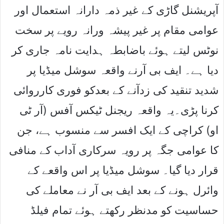
آپریشنل گاڑی کے غیر ذمہ دارانہ استعمال اور
عوامی مقام پر غیر پیشہ ورانہ رویے پر سخت
نوٹس لیتے ہوئے باضابطہ ہدایت نامہ جاری کر
دیا ہے۔ ایف بی آرنے واقعہ سوشل میڈیا پر
شدید تنقید کی زدآنے کے بعدکو فوری کارروائی
کرنا پڑی۔یہ واقعہ ریجنل ٹیکس آفس (آر ٹی
او) کراچی کے ایک افسر سے منسوب ہے، جن
کا عوامی جگہ پر رویہ سرکاری آداب کے منافی
قرار دیا گیا۔ سوشل میڈیا پر اس واقعے کے
وائرل ہونے کے بعد ایف بی آر نے معاملے کی
حساسیت کو مدنظر رکھتے ہوئے تمام فیلڈ