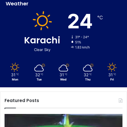
Weather
24
℃
Karachi
31º - 24º
51%
1.83 km/h
Clear Sky
31
32
31
32
31
℃
℃
℃
℃
℃
Mon
Tue
Wed
Thu
Fri
Featured Posts
C
E
u
n