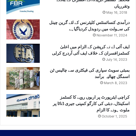
وتقرریاں
May 16, 2018
درآمدی کنسائمنٹس کلیئرنس کے لئے گرین چینل
کی سہولت میں ردوبدل کردیاگیاہے
November 11, 2024
ایف آئی اے نے کرپشن کے الزام میں اعلیٰ
کسٹمزافسران کے خلاف ایف آئی آردرج کرلی
July 14, 2023
بمبئی سویٹ سپاری کی فیکٹری سے چالیس ٹن
اسمگل چھالیہ برآمد
March 8, 2023
کراچی ایئرپورٹ پر اربوں روپے کا کسٹمز
اسکینڈل، دبئی کی کارگو کمپنی جیری ڈناٹا پر
ملوث ہونے کا الزام
October 1, 2025