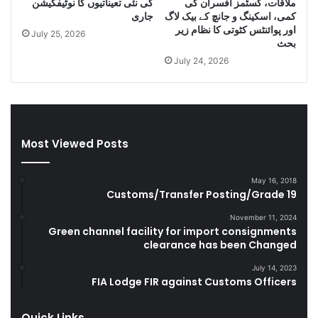
ملاقات، کسٹمز افسران کی
کی نئی تعیناتیوں کا نوٹیفکیشن
e
s
کمی، اسکینگ و جانچ کے بیک لاگ
جاری
C
e
اور پوائنٹس کٹوتی کا نظام زیر
July 25, 2026
i
l
بحث
g
a
July 24, 2026
a
n
r
d
e
S
t
m
t
u
Most Viewed Posts
e
g
s
g
D
l
May 16, 2018
u
e
Customs/Transfer Posting/Grade 19
r
G
i
o
November 11, 2024
Green channel facility for import consignments
n
o
clearance has been Changed
g
d
F
s
July 14, 2023
Y
FIA Lodge FIR against Customs Officers
2
0
Quick Links