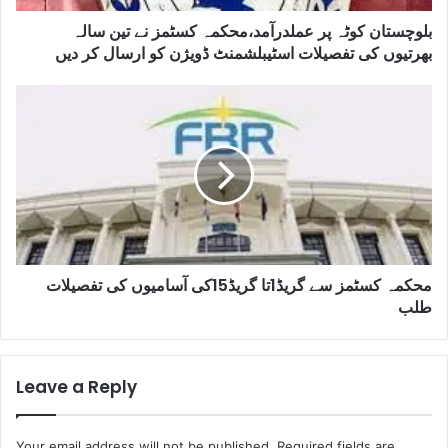
بلوچستان کوٹہ پر عملدرآمد،محکمہ کسٹمز نے تین سالہ
بھرتیوں کی تفصیلات اسٹیبلشمنٹ ڈویژن کو ارسال کر دیں
محکمہ کسٹمز سے گریڈ1تا گریڈ15کی آسامیوں کی تفصیلات
طلب
Leave a Reply
Your email address will not be published.
Required fields are