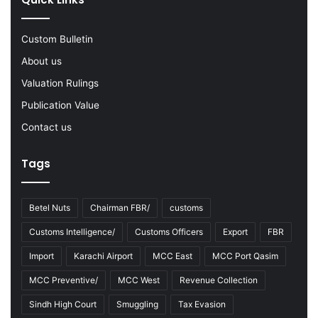
2
2
-
Custom Bulletin
2
About us
3
Valuation Rulings
Publication Value
Contact us
Tags
Betel Nuts
Chairman FBR/
customs
Customs Intelligence/
Customs Officers
Export
FBR
Import
Karachi Airport
MCC East
MCC Port Qasim
MCC Preventive/
MCC West
Revenue Collection
Sindh High Court
Smuggling
Tax Evasion