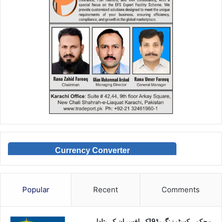
Currency Converter
Popular
Recent
Comments
محکمہ کسٹمز:گریڈ19کے افسران کے بتادلے