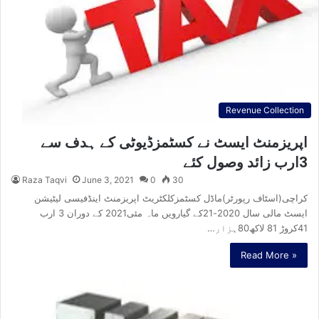
Revenue Collection
اپریزمنٹ ایسٹ نے کسٹمزڈیوٹی کے ہدف سے
3ارب زائد وصول کئے
Raza Taqvi
June 3, 2021
0
30
کراچی(اسٹاف رپورٹر)ماڈل کسٹمزکلکٹریٹ اپریزمنٹ اینڈفیسی لیٹیشن
ایسٹ مالی سال 2020-21کے گیارویں ماہ مئی2021 کے دوران 3 ارب
41کروڑ 81 لاکھ80ہزار…
Read More »