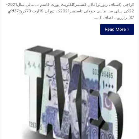
کراچی (اسٹاف رپورٹر)ماڈل کسٹمزکلکٹریٹ پورٹ قاسم نے مالی سال2021-
22کی پہلی سہ ماہی جولائی تاستمبر2021کے دوران 19ارب 70کروڑ37لاکھ
37ہزارروپے اضافے کے…
Read More »