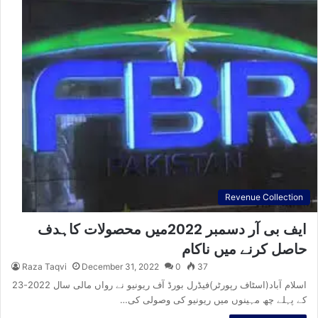
Revenue Collection
ایف بی آر دسمبر 2022میں محصولات کاہدف
حاصل کرنے میں ناکام
Raza Taqvi
December 31, 2022
0
37
اسلام آباد(اسٹاف رپورٹر)فیڈرل بورڈ آف ریونیو نے رواں مالی سال 2022-23
کے پہلے چھ مہینوں میں ریونیو کی وصولی کی…