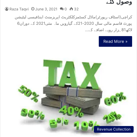
وصول کئے
Raza Taqvi
June 3, 2021
0
32
کراچی(اسٹاف رپورٹر)ماڈل کسٹمزکلکٹریٹ اپریزمنٹ اینڈفیسی لیٹیشن
پورٹ قاسم مالی سال 2020-21کے گیارویں ماہ مئی2021 کے دوران6
لاکھ81ہزار روپے اضافے کے…
Read More »
Revenue Collection