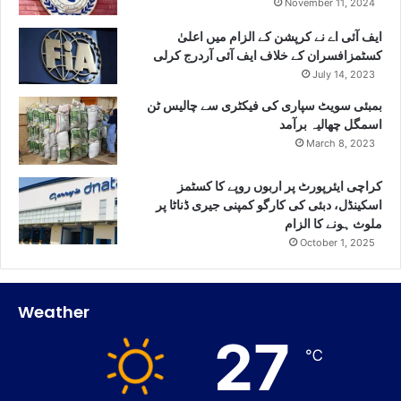
November 11, 2024
ایف آئی اے نے کرپشن کے الزام میں اعلیٰ
کسٹمزافسران کے خلاف ایف آئی آردرج کرلی
July 14, 2023
بمبئی سویٹ سپاری کی فیکٹری سے چالیس ٹن
اسمگل چھالیہ برآمد
March 8, 2023
کراچی ایئرپورٹ پر اربوں روپے کا کسٹمز
اسکینڈل، دبئی کی کارگو کمپنی جیری ڈناٹا پر
ملوث ہونے کا الزام
October 1, 2025
Weather
27
℃