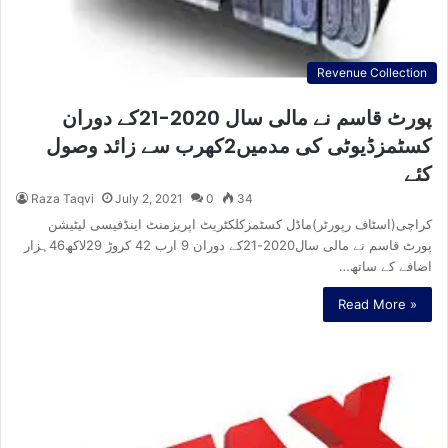
Revenue Collection
پورٹ قاسم نے مالی سال 2020-21کے دوران
کسٹمزڈیوٹی کی مدمیں2کھرب سے زائد وصول
کئے
Raza Taqvi
July 2, 2021
0
34
کراچی(اسٹاف رپورٹر)ماڈل کسٹمزکلکٹریٹ اپریزمنٹ اینڈفیسی لیٹیشن
پورٹ قاسم نے مالی سال2020-21کے دوران 9 ارب 42 کروڑ 29لاکھ46ہزار
اضافے کے ساتھ…
Read More »