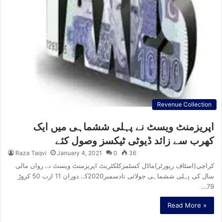
Revenue Collection
اپریزمنٹ ویسٹ نے پہلی ششماہی میں ایک
کھرب سے زائد ڈیوٹی ٹیکسز وصول کئے
Raza Taqvi
January 4, 2021
0
36
کراچی(اسٹاف رپورٹر)ماڈل کسٹمزکلکٹریٹ اپریزمنٹ ویسٹ نے رواں مالی
سال کی پہلی ششماہی جولائی تادسمبر2020کے دوران 11 ارب 50 کروڑ
79…
Read More »