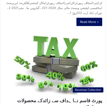
کراچی(اسٹاف رپورٹر)کراچی(اسٹاف رپورٹر)ماڈل کسٹمزکلکٹریٹ اپریزمنٹ
اینڈفیسی لیٹیشن ویسٹ مالی سال 2020-21کے گیارویں ماہ مئی2021 کے
دوران ایک ارب 22کروڑ 1…
Read More »
Revenue Collection
پورٹ قاسم نےا ہداف سے زائدکے محصولات