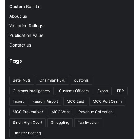
Q
a
Custom Bulletin
u
n
About us
a
t
n
i
Valuation Rulings
t
t
Publication Value
i
y
t
o
Contact us
y
f
o
I
Tags
f
r
S
a
m
n
Betel Nuts
Chairman FBR/
customs
u
i
g
D
Customs Intelligence/
Customs Officers
Export
FBR
g
i
Import
Karachi Airport
MCC East
MCC Port Qasim
l
e
e
s
MCC Preventive/
MCC West
Revenue Collection
C
e
i
l
Sindh High Court
Smuggling
Tax Evasion
g
a
Transfer Posting
a
n