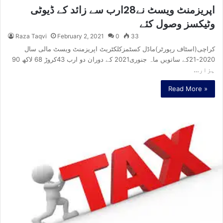
اپریزمنٹ ویسٹ نے28ارب سے زائد کے ڈیوٹی
وٹیکسز وصول کئے
Raza Taqvi
February 2, 2021
0
33
کراچی(اسٹاف رپورٹر)ماڈل کسٹمزکلکٹریٹ اپریزمنٹ ویسٹ مالی سال
2020-21کے ساتویں ماہ جنوری2021 کے دوران دو ارب 43کروڑ 68 لاکھ 90
ہزار…
Read More »