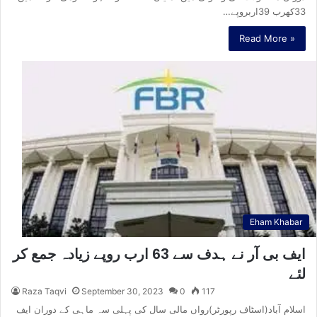
33کھرب 39اربروپے…
Read More »
Eham Khabar
ایف بی آر نے ہدف سے 63 ارب روپے زیادہ جمع کر
لئے
Raza Taqvi
September 30, 2023
0
117
اسلام آباد(اسٹاف رپورٹر)رواں مالی سال کی پہلی سہ ماہی کے دوران ایف