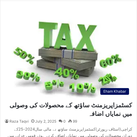
Eham Khabar
کسٹمزاپریزمنٹ ساﺅتھ کے محصولات کی وصولی
میں نمایاں اضافہ
Raza Taqvi
July 2, 2025
0
99
کراچی(اسٹاف رپورٹر)کسٹمزاپریزمنٹ ساﺅتھ نے مالی سال2024-25کے
دوران محصولات کی وصولی میں نمایاں اضافے کرتے ہوئے قومی خزانے میں