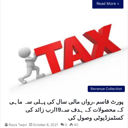
Read More »
Revenue Collection
پورٹ قاسم ،رواں مالی سال کی پہلی سہ ماہی
کے محصولات کے ہدف سے19ارب زائد کی
کسٹمزڈیوٹی وصول کی
Raza Taqvi
October 8, 2021
0
40