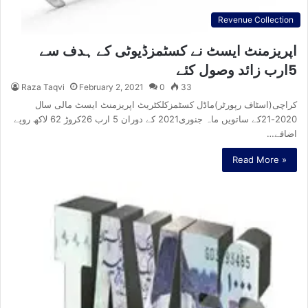
Revenue Collection
اپریزمنٹ ایسٹ نے کسٹمزڈیوٹی کے ہدف سے
5ارب زائد وصول کئے
Raza Taqvi
February 2, 2021
0
33
کراچی(اسٹاف رپورٹر)ماڈل کسٹمزکلکٹریٹ اپریزمنٹ ایسٹ مالی سال
2020-21کے ساتویں ماہ جنوری2021 کے دوران 5 ارب 26کروڑ 62 لاکھ روپے
اضافے…
Read More »