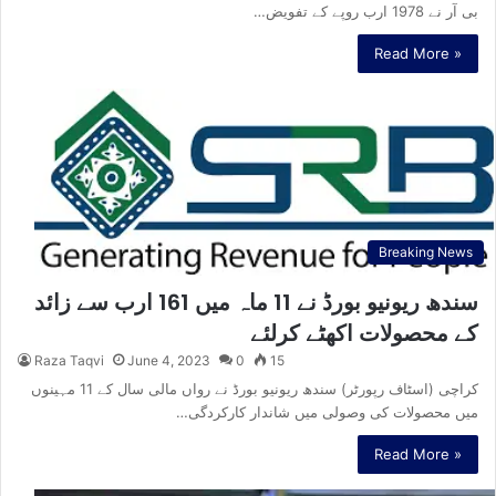
بی آر نے 1978 ارب روپے کے تفویض…
Read More »
Breaking News
سندھ ریونیو بورڈ نے 11 ماہ میں 161 ارب سے زائد
کے محصولات اکھٹے کرلئے
Raza Taqvi
June 4, 2023
0
15
کراچی (اسٹاف رپورٹر) سندھ ریونیو بورڈ نے رواں مالی سال کے 11 مہینوں
میں محصولات کی وصولی میں شاندار کارکردگی…
Read More »