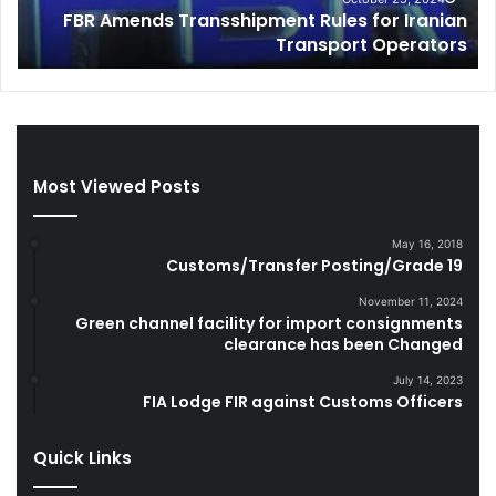
n
Customs Intelligence Seize Large Quantity of
n
e
s
Smuggle Cigarettes During FY 2022-23
t
n
e
t
l
K
l
a
i
r
g
a
Most Viewed Posts
e
c
n
h
c
i
May 16, 2018
e
s
Customs/Transfer Posting/Grade 19
S
e
e
i
November 11, 2024
Green channel facility for import consignments
i
z
clearance has been Changed
z
e
e
H
July 14, 2023
L
u
FIA Lodge FIR against Customs Officers
a
g
r
e
Quick Links
g
Q
e
u