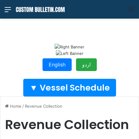
Menu
S
fo
اردو
English
Vessel Schedule ▼
Home
/
Revenue Collection
Revenue Collection