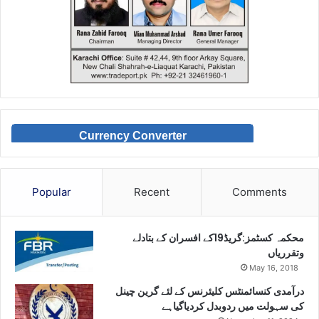
Currency Converter
Popular
Recent
Comments
محکمہ کسٹمز:گریڈ19کے افسران کے بتادلے
وتقرریاں
May 16, 2018
درآمدی کنسائمنٹس کلیئرنس کے لئے گرین چینل
کی سہولت میں ردوبدل کردیاگیاہے