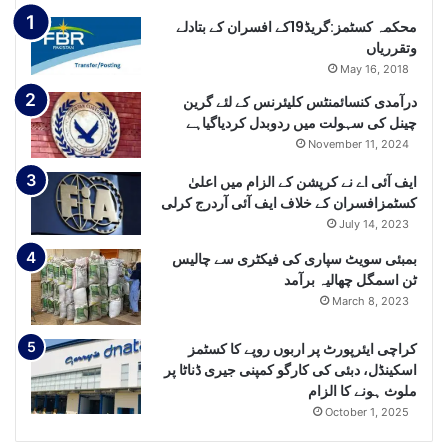
محکمہ کسٹمز:گریڈ19کے افسران کے بتادلے
وتقرریاں
May 16, 2018
درآمدی کنسائمنٹس کلیئرنس کے لئے گرین
چینل کی سہولت میں ردوبدل کردیاگیاہے
November 11, 2024
ایف آئی اے نے کرپشن کے الزام میں اعلیٰ
کسٹمزافسران کے خلاف ایف آئی آردرج کرلی
July 14, 2023
بمبئی سویٹ سپاری کی فیکٹری سے چالیس
ٹن اسمگل چھالیہ برآمد
March 8, 2023
کراچی ایئرپورٹ پر اربوں روپے کا کسٹمز
اسکینڈل، دبئی کی کارگو کمپنی جیری ڈناٹا پر
ملوث ہونے کا الزام
October 1, 2025