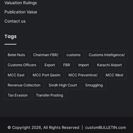
Valuation Rulings
Publication Value
Contact us
Tags
Betel Nuts
Chairman FBR/
customs
Customs Intelligence/
Customs Officers
Export
FBR
Import
Karachi Airport
MCC East
MCC Port Qasim
MCC Preventive/
MCC West
Revenue Collection
Sindh High Court
Smuggling
Tax Evasion
Transfer Posting
© Copyright 2026, All Rights Reserved | customBULLETIN.com