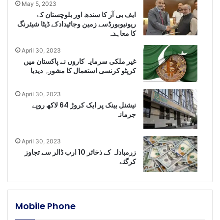
May 5, 2023
ایف بی آر کا سندھ اور بلوچستان کے
ریونیوبورڈسے زمین وجائیدادکے ڈیٹا شیئرنگ
کا معاہدہ
April 30, 2023
غیر ملکی سرمایہ کاروں نے پاکستان میں
کرپٹو کرنسی استعمال کا مشورہ دیدیا
April 30, 2023
نیشنل بینک پر ایک کروڑ 64 لاکھ روپے
جرمانہ
April 30, 2023
زرمبادلہ کے ذخائر 10 ارب ڈالر سے تجاوز
کرگئے
Mobile Phone