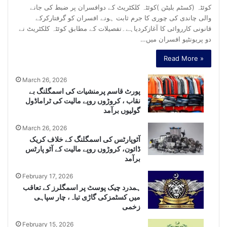
کوئٹہ (کسٹم بلیٹن )کوئٹہ کلکٹریٹ کے دوافسران پر ضبط کی جانے
والی چاندی کی چوری کا جرم ثابت ہونے افسران کو گرفتارکرکے
قانونی کارروائی کا آغازکردیاہے۔تفصیلات کے مطابق کوئٹہ کلکٹریٹ نے
دو پریونٹیو افسران میں…
Read More »
March 26, 2026
پورٹ قاسم پرمنشیات کی اسمگلنگ بے
نقاب ، کروڑوں روپے مالیت کی ٹراماڈول
گولیوں برآمد
March 26, 2026
آٹوپارٹس کی اسمگلنگ کے خلاف کریک
ڈائون، کروڑوں روپے مالیت کے آٹو پارٹس
برآمد
February 17, 2026
ہمدرد چیک پوسٹ پر اسمگلرز کے تعاقب
میں کسٹمزکی گاڑی تباہ، چار سپاہی
زخمی
February 15, 2026