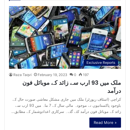
Exclusive Reports
Raza Taqvi
February 19, 2023
0
197
ملک میں 93 ارب سے زائد کے موبائل فون
درآمد
کراچی (اسٹاف رپورٹر) ملک میں جاری مشکل معاشی صورت حال کے
باوجود پاکستانیوں نے موجودہ مالی سال کے 7 ماہ میں 93 ارب سے
زائد کے موبائل فون درآمد کئے گئے۔ سرکاری اعدادوشمار کے مطابق…
Read More »