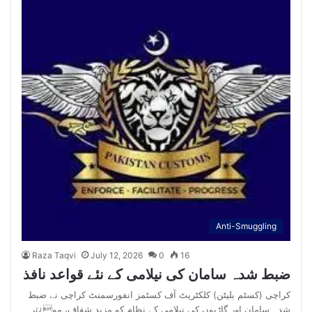
Anti-Smuggling
Raza Taqvi
July 12, 2026
0
16
ضبط شدہ سامان کی نیلامی کے نئے قواعد نافذ
کراچی (کسٹم بلیٹن) کلکٹریٹ آف کسٹمز انفورسمنٹ کراچی نے ضبط
شدہ سامان اور گاڑیوں کی نیلامی کے نظام کو مزید شفاف، مو¿ثر