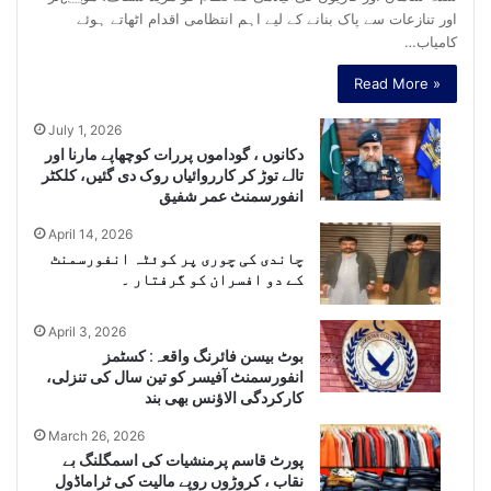
اور تنازعات سے پاک بنانے کے لیے اہم انتظامی اقدام اٹھاتے ہوئے
کامیاب…
Read More »
July 1, 2026
دکانوں ، گوداموں پررات کوچھاپے مارنا اور
تالے توڑ کر کارروائیاں روک دی گئیں، کلکٹر
انفورسمنٹ عمر شفیق
April 14, 2026
چاندی کی چوری پر کوئٹہ انفورسمنٹ
کے دو افسران کو گرفتار ۔
April 3, 2026
بوٹ بیسن فائرنگ واقعہ: کسٹمز
انفورسمنٹ آفیسر کو تین سال کی تنزلی،
کارکردگی الاﺅنس بھی بند
March 26, 2026
پورٹ قاسم پرمنشیات کی اسمگلنگ بے
نقاب ، کروڑوں روپے مالیت کی ٹراماڈول