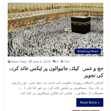
Breaking News
Raza Taqvi
June 4, 2023
0
154
حج و عمرہ کیلئے جانیوالوں پر ٹیکس عائد کرنے
کی تجویز
کراچی (اسٹاف رپورٹر) حکومت کی جانب سے حج، عمرہ اور زیارتوں
پر جانے والے مسافروں پر ٹیکس عائد کرنے پر غور کیا جارہا ہے۔
تفصیلات کے مطابق یہ ٹیکس نان فائلرز مسافروں پر عائد کیا…
Read More »