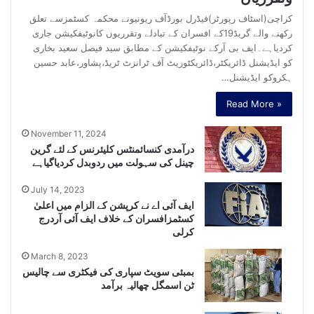
کراچی(اسٹاف رپورٹر)فیڈرل بورڈآف ریونیونے محکمہ کسٹمزسے تعلق
رکھنے والے گریڈ19کے افسران کے تبادلے وتقرریوں کانوٹیفکیشن جاری
کردیاہے۔ایف بی آرکے نوٹیفکیشن کے مطابق سید فیصل سعید بخاری
کو ایڈیشنل ڈائریکٹر،ڈائریکٹوریٹ آف ٹرانزٹ ٹریڈ،پشاور،عابد حسین
ہکروکو ایڈیشنل…
Read More »
November 11, 2024
درآمدی کنسائمنٹس کلیئرنس کے لئے گرین
چینل کی سہولت میں ردوبدل کردیاگیاہے
July 14, 2023
ایف آئی اے نے کرپشن کے الزام میں اعلیٰ
کسٹمزافسران کے خلاف ایف آئی آردرج
کرلی
March 8, 2023
بمبئی سویٹ سپاری کی فیکٹری سے چالیس
ٹن اسمگل چھالیہ برآمد