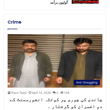
گولیوں برآمد
Crime
Anti-Smuggling
Raza Taqvi
April 14, 2026
0
149
چاندی کی چوری پر کوئٹہ انفورسمنٹ کے
دو افسران کو گرفتار ۔