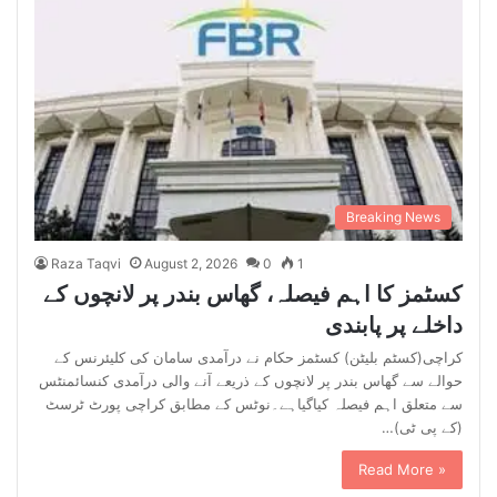
Breaking News
Raza Taqvi
August 2, 2026
0
1
کسٹمز کا اہم فیصلہ، گھاس بندر پر لانچوں کے
داخلے پر پابندی
کراچی(کسٹم بلیٹن) کسٹمز حکام نے درآمدی سامان کی کلیئرنس کے
حوالے سے گھاس بندر پر لانچوں کے ذریعے آنے والی درآمدی کنسائمنٹس
سے متعلق اہم فیصلہ کیاگیاہے۔نوٹس کے مطابق کراچی پورٹ ٹرسٹ
(کے پی ٹی)…
Read More »