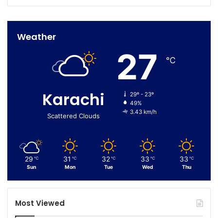
Weather
27
℃
Karachi
29º - 23º
49%
3.43 km/h
Scattered Clouds
29
31
32
33
33
℃
℃
℃
℃
℃
Sun
Mon
Tue
Wed
Thu
Most Viewed