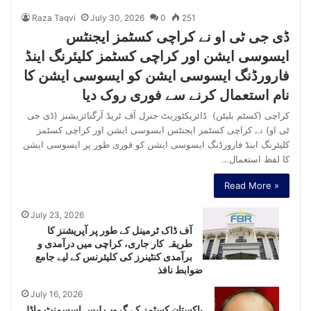
Raza Taqvi
July 30, 2026
0
251
ڈی جی ٹی او نے کراچی کسٹمز ایجنٹس
ایسوسی ایشن اور کراچی کسٹمز کلیئرنگ اینڈ
فارورڈنگ ایسوسی ایشن کو ایسوسی ایشن کا
نام استعمال کرنے سے فوری روک دیا
کراچی (کسٹم بلیٹن) ڈائریکٹوریٹ جنرل آف ٹریڈ آرگنائزیشنز (ڈی جی
ٹی او) نے کراچی کسٹمز ایجنٹس ایسوسی ایشن اور کراچی کسٹمز
کلیئرنگ اینڈ فارورڈنگ ایسوسی ایشن کو فوری طور پر ایسوسی ایشن
کا لفظ استعمال…
Read More »
July 23, 2026
آف ڈاک ٹرمینل کے طور پر آپریشنز کا
طریقہ کار جاری، کراچی میں درآمدی و
برآمدی کنٹینرز کی کلیئرنس کے لیے جامع
ضوابط نافذ
July 16, 2026
پاکستان کسٹمز کے گروپ لیس اسسمنٹ ماڈل