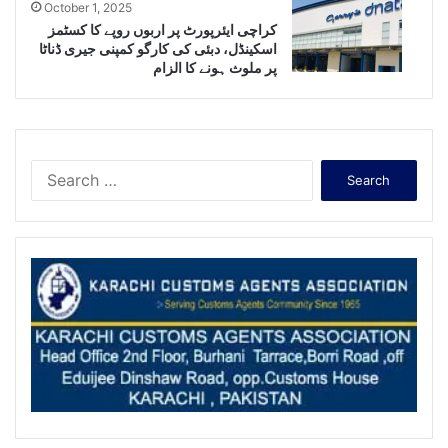
October 1, 2025
کراچی ایئرپورٹ پر اربوں روپے کا کسٹمز
اسکینڈل، دبئی کی کارگو کمپنی جیری ڈناٹا
پر ملوث ہونے کا الزام
Search
for: