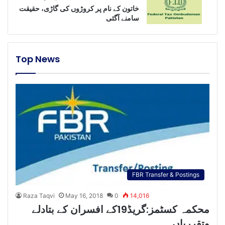
خاتون کے نام پر کروڑوں کی گاڑی، حقیقت
سامنے آگئی
Top News
FBR Transfer & Postings
Raza Taqvi
May 16, 2018
0
14,016
محکمہ کسٹمز:گریڈ19کے افسران کے بتادلے
وتقرریاں