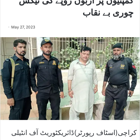
کمپنیوں پر اربوں روپے کی ٹیکس
چوری بے نقاب
May 27, 2023
کراچی(اسٹاف رپورٹر)ڈائریکٹوریٹ آف انٹیلی