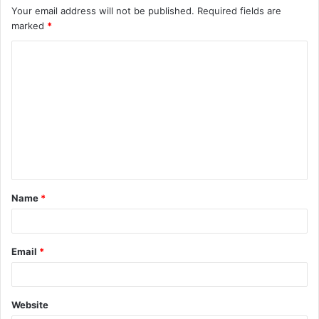
Your email address will not be published.
Required fields are
marked
*
C
o
m
m
e
n
t
Name
*
*
Email
*
Website