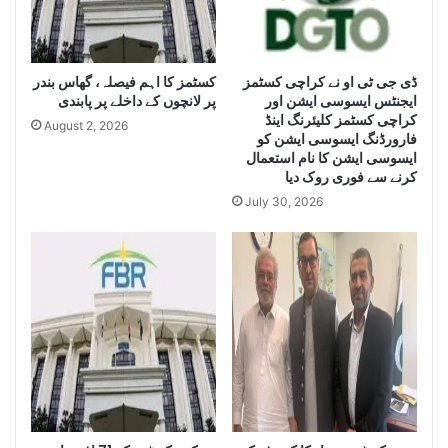
e
H
L
u
a
g
e
ڈی جی ٹی او نے کراچی کسٹمز
کسٹمز کا اہم فیصلہ، گھاس بندر
r
ایجنٹس ایسوسی ایشن اور
پر لانچوں کے داخلے پر پابندی
g
Q
کراچی کسٹمز کلیئرنگ اینڈ
e
u
August 2, 2026
فارورڈنگ ایسوسی ایشن کو
Q
a
ایسوسی ایشن کا نام استعمال
u
n
کرنے سے فوری روک دیا
a
t
July 30, 2026
n
i
t
t
i
y
t
o
y
f
o
I
f
r
S
a
m
n
u
i
g
D
g
i