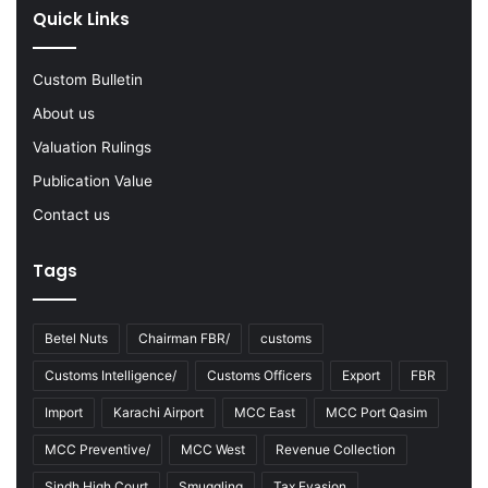
0
Quick Links
2
2
-
Custom Bulletin
2
About us
3
Valuation Rulings
Publication Value
Contact us
Tags
Betel Nuts
Chairman FBR/
customs
Customs Intelligence/
Customs Officers
Export
FBR
Import
Karachi Airport
MCC East
MCC Port Qasim
MCC Preventive/
MCC West
Revenue Collection
Sindh High Court
Smuggling
Tax Evasion