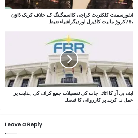
انفورسمنٹ کلکٹریٹ کراچی کااسمگلنگ کے خلاف کریک ڈاﺅن
،79کروڑ مالیت کاڈیزل اوردیگراشیاءضبط
ایف بی آر کا اثاثہ جات کی تفصیلات جمع کرانے کی ہدایت پر
عمل نہ کرنے پر کارروائی کا فیصلہ
Leave a Reply