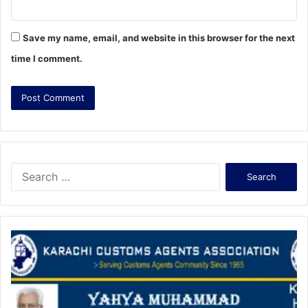
Save my name, email, and website in this browser for the next
time I comment.
S
e
a
r
c
h
f
o
r
: