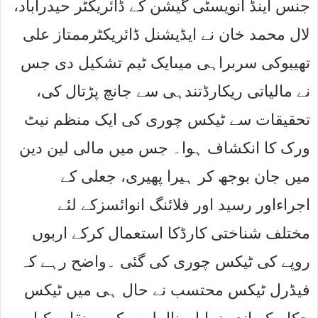
جنس اینڈ انویسٹی گیشن کے ڈائریکٹر حیدرآباد،
لال محمد خان نے ایڈیشنل ڈائریکٹرممتاز علی
تھیبوکی سربراہی میںایک ٹیم تشکیل دی جس
نے مالیاتی ریکارڈتندہی سے جانچ پڑتال کی،
تحقیقات سے ٹیکس چوری کی ایک منظم نیٹ
ورک کا انکشاف ہوا۔ جس میں مالی لین دین
میں جان بوجھ کر ہیرا پھیری، جعلی کے
اجراءاور رسید اور فلائنگ انوائسزکے لئے
مختلف شناختی کارڈکا استعمال کرکے اربوں
روپے کی ٹیکس چوری کی گئی ۔واضح رہے کہ
فیڈرل ٹیکس محتسب نے حال ہی میں ٹیکس