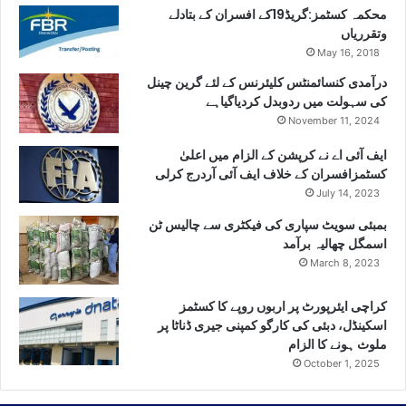
محکمہ کسٹمز:گریڈ19کے افسران کے بتادلے
وتقرریاں
May 16, 2018
درآمدی کنسائمنٹس کلیئرنس کے لئے گرین چینل
کی سہولت میں ردوبدل کردیاگیاہے
November 11, 2024
ایف آئی اے نے کرپشن کے الزام میں اعلیٰ
کسٹمزافسران کے خلاف ایف آئی آردرج کرلی
July 14, 2023
بمبئی سویٹ سپاری کی فیکٹری سے چالیس ٹن
اسمگل چھالیہ برآمد
March 8, 2023
کراچی ایئرپورٹ پر اربوں روپے کا کسٹمز
اسکینڈل، دبئی کی کارگو کمپنی جیری ڈناٹا پر
ملوث ہونے کا الزام
October 1, 2025