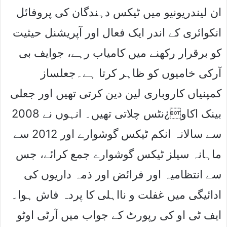
ان لیندریونیو میں ٹیکس دہندگان کی پروفائل
انکوائری کے اندر ایک فعال اور آپریشنل حیثیت
کو برقرار رکھنے میں کامیاب رہے، جوایف بی
آرکی خامیوں کو ظاہر کرتا ہے۔جعلساز
کمپنیاں کاروباری لین دین کرتی تھیں اور جعلی
بینک اکاو¿نٹس چلاتی تھیں۔ انہوں نے 2008
سے سالانہ انکم ٹیکس گوشوارے اور 2012 سے
ماہانہ سیلز ٹیکس گوشوارے جمع کرائے، جس
سے انتظامیہ اور فرائض اور ذمہ داریوں کی
ادائیگی میں غفلت و نااہلی کا پردہ فاش ہوا۔
ایف ٹی او کی رپورٹ کے جواب میں آرٹی اوٹو