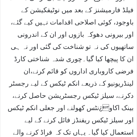
فیلڈ فارمیشنز کے بعد میں نوٹیفکیشن کے
باوجود، کوئی اصلاحی اقدامات نہیں کیے گئے،
اور بیرونی دھوکہ بازوں اور ان کے اندرونی
ساتھیوں کی نہ تو شناخت کی گئی اور نہ ہی
ان کا پیچھا کیا گیا۔چوری شدہ شناختی کارڈ
فرضی کاروباری اداروں کو قائم کرنے،ان
لینڈریونیو کے ذریعے انکم ٹیکس کے لیے رجسٹر
دکرنے، سیلز ٹیکس رجسٹریشن حاصل کرنے،
بینک اکاو¿نٹس کھولنے اور جعلی انکم ٹیکس
اور سیلز ٹیکس ریفنڈز فائل کرنے کے لیے
استعمال کیا گیا۔ یہاں تک کہ فراڈ کرنے والے