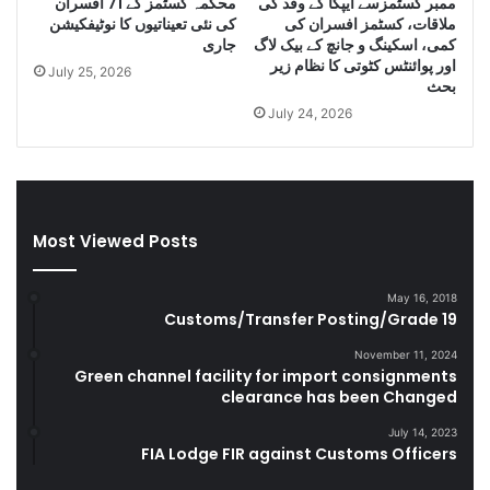
ممبر کسٹمزسے ایپکا کے وفد کی
محکمہ کسٹمز کے 71 افسران
l
e
ملاقات، کسٹمز افسران کی
کی نئی تعیناتیوں کا نوٹیفکیشن
e
s
کمی، اسکینگ و جانچ کے بیک لاگ
جاری
C
e
اور پوائنٹس کٹوتی کا نظام زیر
July 25, 2026
i
l
بحث
g
a
July 24, 2026
a
n
r
d
e
S
t
m
t
u
Most Viewed Posts
e
g
s
g
D
l
May 16, 2018
u
e
Customs/Transfer Posting/Grade 19
r
G
i
o
November 11, 2024
Green channel facility for import consignments
n
o
clearance has been Changed
g
d
F
s
July 14, 2023
Y
FIA Lodge FIR against Customs Officers
2