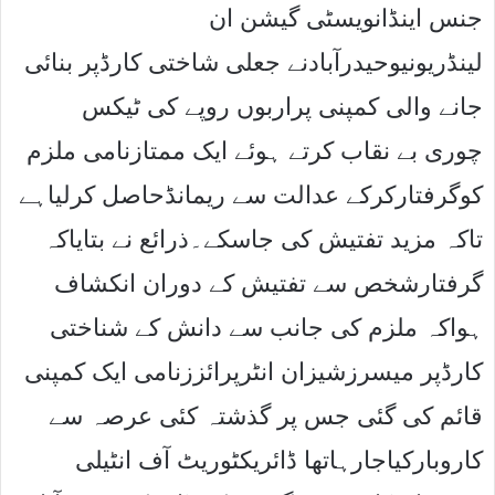
جنس اینڈانویسٹی گیشن ان
لینڈریونیوحیدرآبادنے جعلی شاختی کارڈپر بنائی
جانے والی کمپنی پراربوں روپے کی ٹیکس
چوری بے نقاب کرتے ہوئے ایک ممتازنامی ملزم
کوگرفتارکرکے عدالت سے ریمانڈحاصل کرلیاہے
تاکہ مزید تفتیش کی جاسکے۔ذرائع نے بتایاکہ
گرفتارشخص سے تفتیش کے دوران انکشاف
ہواکہ ملزم کی جانب سے دانش کے شناختی
کارڈپر میسرزشیزان انٹرپرائززنامی ایک کمپنی
قائم کی گئی جس پر گذشتہ کئی عرصہ سے
کاروبارکیاجارہاتھا ڈائریکٹوریٹ آف انٹیلی