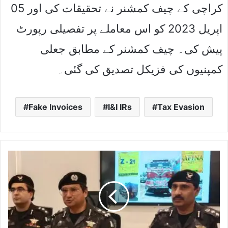
کراچی کے چیف کمشنر نے تحقیقات کی اور 05
اپریل 2023 کو اس معاملے پر تفصیلی رپورٹ
پیش کی۔ چیف کمشنر کے مطابق جعلی
کمپنیوں کی فزیکل تصدیق کی گئی۔
Fake Invoices
I&I IRs
Tax Evasion