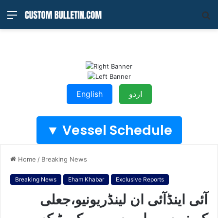
Menu
S
fo
اردو
English
Vessel Schedule ▼
Home
/
Breaking News
Breaking News
Eham Khabar
Exclusive Reports
آئی اینڈآئی ان لینڈریونیو،جعلی