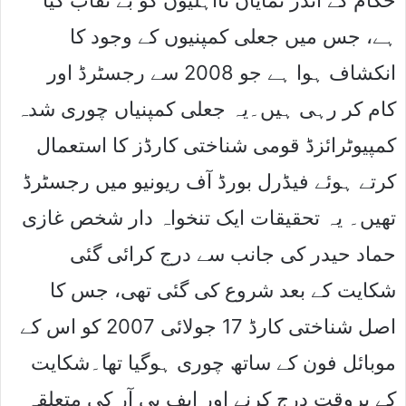
حکام کے اندر نمایاں نااہلیوں کو بے نقاب کیا
ہے، جس میں جعلی کمپنیوں کے وجود کا
انکشاف ہوا ہے جو 2008 سے رجسٹرڈ اور
کام کر رہی ہیں۔یہ جعلی کمپنیاں چوری شدہ
کمپیوٹرائزڈ قومی شناختی کارڈز کا استعمال
کرتے ہوئے فیڈرل بورڈ آف ریونیو میں رجسٹرڈ
تھیں۔ یہ تحقیقات ایک تنخواہ دار شخص غازی
حماد حیدر کی جانب سے درج کرائی گئی
شکایت کے بعد شروع کی گئی تھی، جس کا
اصل شناختی کارڈ 17 جولائی 2007 کو اس کے
موبائل فون کے ساتھ چوری ہوگیا تھا۔شکایت
کے بروقت درج کرنے اور ایف بی آر کی متعلقہ