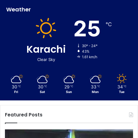
Weather
25
℃
Karachi
30º - 24º
43%
1.61 km/h
Clear Sky
30
30
29
33
34
℃
℃
℃
℃
℃
Fri
Sat
Sun
Mon
Tue
Featured Posts
C
E