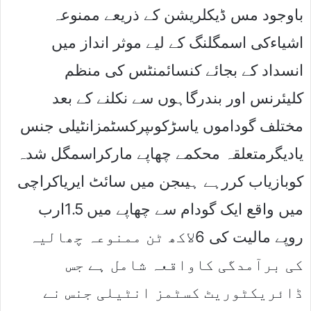
باوجود مس ڈیکلریشن کے ذریعے ممنوعہ
اشیاءکی اسمگلنگ کے لیے موثر انداز میں
انسداد کے بجائے کنسائمنٹس کی منظم
کلیئرنس اور بندرگاہوں سے نکلنے کے بعد
مختلف گوداموں یاسڑکوںپرکسٹمزانٹیلی جنس
یادیگرمتعلقہ محکمے چھاپے مارکراسمگل شدہ
کوبازیاب کررہے ہیںجن میں سائٹ ایریاکراچی
میں واقع ایک گودام سے چھاپے میں 1.5ارب
روپے مالیت کی 6لاکھ ٹن ممنوعہ چھالیہ
کی برآمدگی کاواقعہ شامل ہے جس
ڈائریکٹوریٹ کسٹمز انٹیلی جنس نے