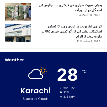
بمبئی سویٹ سپاری کی فیکٹری سے چالیس ٹن
اسمگل چھالیہ برآمد
March 8, 2023
کراچی ایئرپورٹ پر اربوں روپے کا کسٹمز
اسکینڈل، دبئی کی کارگو کمپنی جیری ڈناٹا پر
ملوث ہونے کا الزام
October 1, 2025
Weather
28
℃
Karachi
30º - 25º
37%
3.18 km/h
Scattered Clouds