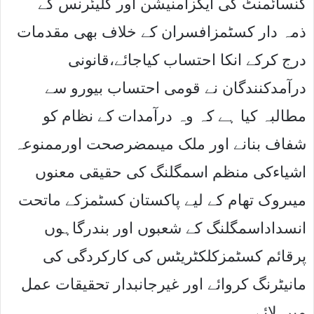
کنسائمنٹ کی ایگزامنیشن اور کلیئرنس کے
ذمہ دار کسٹمزافسران کے خلاف بھی مقدمات
درج کرکے انکا احتساب کیاجائے،قانونی
درآمدکنندگان نے قومی احتساب بیورو سے
مطالبہ کیا ہے کہ وہ درآمدات کے نظام کو
شفاف بنانے اور ملک میںمضرصحت اورممنوعہ
اشیاءکی منظم اسمگلنگ کی حقیقی معنوں
میںروک تھام کے لیے پاکستان کسٹمزکے ماتحت
انسداداسمگلنگ کے شعبوں اور بندرگاہوں
پرقائم کسٹمزکلکٹریٹس کی کارکردگی کی
مانیٹرنگ کروائے اور غیرجانبدار تحقیقات عمل
میں لائے۔