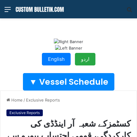
Menu
S
fo
اردو
English
Vessel Schedule ▼
Home
/
Exclusive Reports
Exclusive Reports
کسٹمزکے شعبہ آر اینڈڈی کی
کارکردگی، قومی احتساب بیورو سے