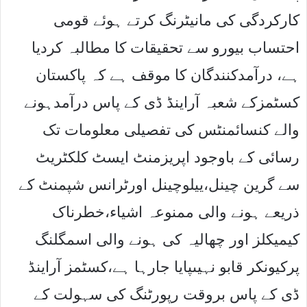
کارکردگی کی مانیٹرنگ کرتے ہوئے قومی
احتساب بیورو سے تحقیقات کا مطالبہ کردیا
ہے، درآمدکنندگان کا موقف ہے کہ پاکستان
کسٹمزکے شعبہ آراینڈ ڈی کے پاس درآمدہونے
والے کنسائمنٹس کی تفصیلی معلومات تک
رسائی کے باوجود اپریزمنٹ ایسٹ کلکٹریٹ
سے گرین چینل،ییلوچینل اورٹرانس شپمنٹ کے
ذریعے ہونے والی ممنوعہ اشیاء،خطرناک
کیمیکلز اور چھالیہ کی ہونے والی اسمگلنگ
پرکیونکر قابو نہیںپایا جارہا ہے،کسٹمز آراینڈ
ڈی کے پاس بروقت رپورٹنگ کی سہولت کے