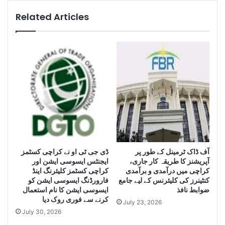
l
a
i
r
Related Articles
g
a
e
c
n
h
c
i
e
s
S
e
e
i
i
z
z
e
e
H
L
u
a
g
e
آف ڈاک ٹرمینل کے طور پر
ڈی جی ٹی او نے کراچی کسٹمز
r
آپریشنز کا طریقہ کار جاری،
ایجنٹس ایسوسی ایشن اور
g
Q
کراچی میں درآمدی و برآمدی
کراچی کسٹمز کلیئرنگ اینڈ
e
u
کنٹینرز کی کلیئرنس کے لیے جامع
فارورڈنگ ایسوسی ایشن کو
Q
a
ضوابط نافذ
ایسوسی ایشن کا نام استعمال
u
n
کرنے سے فوری روک دیا
July 23, 2026
a
t
July 30, 2026
n
i
t
t