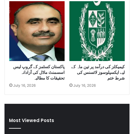
i
y
t
o
y
f
o
I
f
r
S
a
m
n
u
i
g
D
g
i
کیمیکلز کی درآمد پر تین ماہ کے
پاکستان کسٹمز کے گروپ لیس
l
e
لیے ایکسپلوسوز لائسنس کی
اسسمنٹ ماڈل کی آزادانہ
e
s
شرط ختم
تحقیقات کا مطالبہ
C
e
July 16, 2026
July 16, 2026
i
l
g
a
a
n
r
d
e
S
t
m
Most Viewed Posts
t
u
e
g