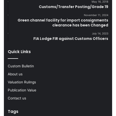
May 16, 2018
s
g
Customs/Transfer Posting/Grade 19
D
l
u
e
November 11, 2024
r
Green channel facility for import consignments
G
clearance has been Changed
i
o
n
o
July 14, 2023
g
d
FIA Lodge FIR against Customs Officers
F
s
Y
Quick Links
2
0
2
Custom Bulletin
2
-
About us
2
Valuation Rulings
3
Publication Value
Contact us
Tags