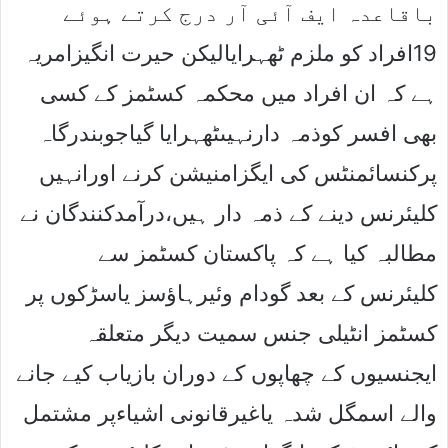
باقاعدہ ایف آئی آر درج کرتے ہوئے
19افراد کو ملزم ٹھہرایالیکن حیرت انگیزامریہ
ہے کہ ان افراد میں محکمہ کسٹمز کے کسی
بھی افسر کوذمہ دارنہیںٹھہرایا گیاجوبندرگاہ
پرکنسائمنٹس کی ایگزامنیشن کرنے اورانہیں
کلیئرنس دینے کے ذمہ دار ہیں،درآمدکنندگان نے
مطالبہ کیا ہے کہ پاکستان کسٹمز سے
کلیئرنس کے بعد گودام وئیرہاﺅسز یاسڑکوں پر
کسٹمز انٹیلی جنس سمیت دیگر متعلقہ
ایجنسیوں کے چھاپوں کے دوران بازیاب کیے جانے
والے اسمگل شدہ یاغیرقانونی اشیاءپر مشتمل