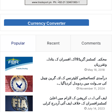
Currency Converter
Popular
Recent
Comments
محکمہ کسٹمز:گریڈ19کے افسران کے بتادلے
وتقرریاں
May 16, 2018
درآمدی کنسائمنٹس کلیئرنس کے لئے گرین چینل
کی سہولت میں ردوبدل کردیاگیاہے
November 11, 2024
ایف آئی اے نے کرپشن کے الزام میں اعلیٰ
کسٹمزافسران کے خلاف ایف آئی آردرج کرلی
July 14, 2023