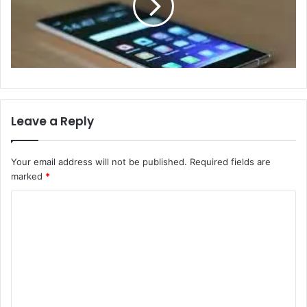
Leave a Reply
Your email address will not be published.
Required fields are
marked
*
C
o
m
m
e
n