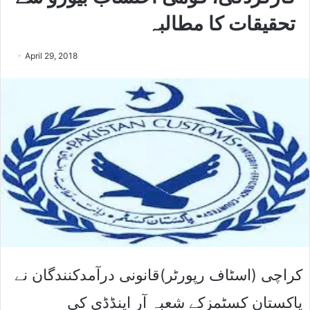
تحقیقات کا مطالبہ
April 29, 2018
کراچی (اسٹاف رپورٹر)قانونی درآمدکنندگان نے
پاکستان کسٹمزکے شعبہ آر اینڈڈی کی