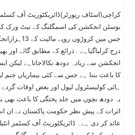
کراچی(اسٹاف رپورٹر)ڈائریکٹوریٹ آف کسٹمز
بوسٹن انجکشن کی اسمگلنگ کے نیٹ ورک کو خ
جس میں کروڑو
درج کرلیاگیاہے ۔ذرائع کے مطابق گائے اور ب
انجکشن سے زیادہ دودھ نکالاجاتاہے لیکن ای
کا باعث بنتا ہے جس سے کئی بیماریاں جنم لیت
ہائی کولیسٹرول لیول اور بعض اوقات گردے 
یہ دودھ بچوں میں جلد پختگی کا باعث بھی بن
اثرات کے پیش نظر حکومت پاکستان نے ان ا
عائد کر دی ہے۔ ڈائریکٹوریٹ آف کسٹمز ان