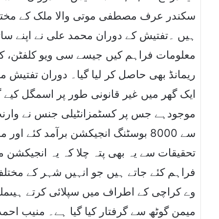
سکندر عرف مصطفی موتی والا ملک کے مختل
ہیں ۔تفتیش کے دوران محمد علی نے اپنے سا
معلومات فراہم کیں جیسے سی ویو کلفٹن، کر
ریمانڈ بھی حاصل کر لیا گیا۔ دوران تفتیش مع
ایک گھر میں غیر قانونی طور پر اسمگل کیے 
موجودہے جس پر کسٹمزانٹیلی جنس نے وارنٹ 
سے 8000 بوسٹنگ انجیکشن برآمد کئے او
تحقیقات سے یہ بھی پتہ چلا کہ یہ انجیکشن 
فراہم کئے جاتے ہیں جو انہیں شہر کے مختل
وے کراچی کے اطراف میں سپلائی کرتے ہیںمل
میمن گوٹھ سے گرفتار کیا گیا ہے۔ منیب احم