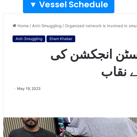
Vessel Schedule ▼
Home
/
Anti-Smuggling
/
Organized network is involved in smug
Anti-Smuggling
Eham Khabar
وسٹن انجکشن کی
ے نقاب
May 19, 2023