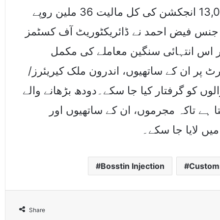
حاصل کر لیا گیا ہے۔ ضبط کیے گئے تقریباً 13,000 انجکشن کی کل مالیت 36 ملین روپے
ی جنس فیض احمد نے ڈائریکٹوریٹ آف کسٹمز
 اس انتہائی سنگین معاملے کی مکمل
ٹ پر ان کے ساتھیوں، اندرون ملک کیریئرز/
لوں کو گرفتار کیا جا سکے۔دودھ بڑھانے والے
ا ہے تاکہ مجرموں، ان کے ساتھیوں اور
یں لایا جا سکے۔
Bosstin Injection
Customs
Share