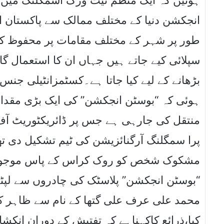
ہوئیں کہ ایک منظم نیٹ ورک اسمگلنگ میں 
انجکشن دنیا کے مختلف ممالک سے پاکستان 
طور پر شہر کے مختلف مقامات پر محفوظ کیے
سپلائی کیے جاتے ہیں جہاں ان کا استعمال گ
بڑھانے کے لیے کیا جاتا ہے۔کسٹمزانٹیلی جن
ہوئی کہ “بوسٹن انجکشن” کی ایک بڑی مقدار
منتقل کی جارہی ہے جس پر ڈائریکٹوریٹ آف
پرا سمگلنگ آرگنائزیشن کی ٹیم تشکیل دی تھ
“بوسٹن انجکشن” پلاسٹک کی چادروں سے لپٹ
محمد علی عرف علی گتھا کے نام سے ظاہر کی
کیا،ذرائع کاکہناہے کہ تفتیش کے دوران انک