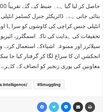
بتائی جاتی ہے۔ ڈائریکٹر جنرل کسٹمز انٹیل
انٹیلی جنس کراچی کی کاوشوں کو سراہا اور
تحقیقات کی ہدایت کی تاکہ اسمگلرز، ائیرپور
سپلائرز اور ممنوعہ اشیاءکے استعمال کرنے وا
انجکشن ان کا سراغ لگا کر گرفتار کیا جا سکت
معاونین کی پوری زنجیر کو انصاف کے کٹہرے م
 Intelligence/
Smuggling
Facebook
Twitter
Messenger
Share via Email
Print