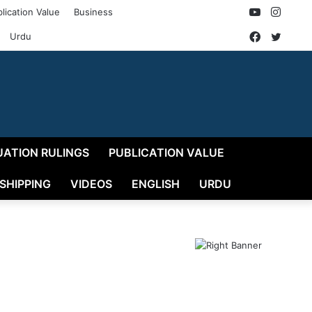
YouTube
Insta
lication Value
Business
Faceboo
Twitt
Urdu
UATION RULINGS
PUBLICATION VALUE
 SHIPPING
VIDEOS
ENGLISH
URDU