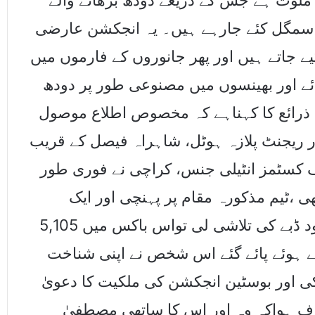
ملوث ہے جس کے ذریعے دودھ بڑھانے والے
اسمگل کئے جارہے ہیں۔ یہ انجکشن عارضی
 جاتے ہیں اور پھر جانوروں کے فارموں میں
ائے اور بھینسوں میں مصنوعی طور پر دودھ
س ذرائع کا کہناہے کہ مخصوص اطلاع موصول
 ریجنٹ پلازہ ہوٹل، شاہراہ فیصل کے قریب
 کسٹمز انٹیلی جنس، کراچی نے فوری طور
ی ،ٹیم مذکورہ مقام پر پہنچی اور ایک
مشکوک شخص کو روک کراس کے پاس موجود ڈبے کی تلاشی لی تواس باکس میں 5,105
ے ہوئے پائے گئے اس شخص نے اپنی شناخت
 اور بوسٹین انجکشن کی ملکیت کا دعویٰ
شاف ہواکہ وہ اور اس کا ساتھی مصطفیٰ