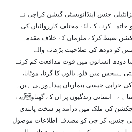
انٹیلی جنس اینڈانویسٹی گیشن کراچی نے
اتمہ کرنے کے لئے مختلف کارروائیاں کی
ں روپے مالیت کے 13ہزارانجکشن ضبط کرکے ملزمان کے خلاف مقدمہ
ھینس کو دودھ کی صلاحیت بڑھانے والے
سا دودھ انسانوں میں قوت مدافعت کم کرنے
ی ہیںجس میں فلو، بالوں کا گرنا، موٹاپا،
کی خرابی جیسی بیماریاں پیداہورہی ہیں۔
تا ہے۔ انسانی زندگیوں پر ان کے گھناو¿نے
نجکشن کی ملک میں درآمد پر سخت پابندی
ٹیلی جنس، کراچی کو مصدقہ اطلاعات موصول