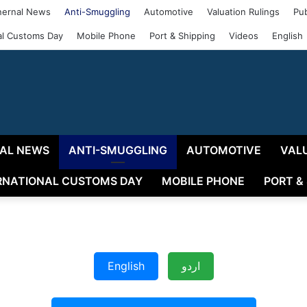
ernal News
Anti-Smuggling
Automotive
Valuation Rulings
Pub
nal Customs Day
Mobile Phone
Port & Shipping
Videos
English
AL NEWS
ANTI-SMUGGLING
AUTOMOTIVE
VAL
RNATIONAL CUSTOMS DAY
MOBILE PHONE
PORT &
اردو
English