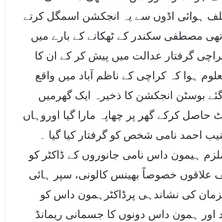
ف ہوائی اڈوں سے یہ انجکشن اسمگل کرتے
تھی مصطفی سکندر کے ٹھکانے کے بارے میں
اچی گرفتار عدالت میں پیش کر کے ان کا
لوم ہوا کہ کراچی کے ناظم آباد میں واقع
گئے بوسٹن انجکشن کا ذخیرہ ایک گھرمیں
حاصل کرکے گھر پر چھاپہ مارا گیا اوروہاں
ر منیب احمد نامی شخص کو گرفتار کیا گیا ۔
ملزم ہیمون داس نامی جانوروں کے ڈاکٹر کو
ف علاقوں خصوصاً بھینس کالونی، سپر ہائی
زمان کی نشاندہی پرڈاکٹرہمون داس کو
د اور ہمون داس دونوں کا جسمانی ریمانڈ