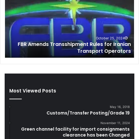
R
s
A
t
m
o
e
m
n
s
d
I
October 25, 2024
FBR Amends Transshipment Rules for Iranian
s
n
o
Transport Operators
T
t
r
e
a
l
n
l
s
i
s
g
Most Viewed Posts
h
e
i
n
p
c
May 16, 2018
m
e
Customs/Transfer Posting/Grade 19
e
S
n
e
November 11, 2024
Green channel facility for import consignments
t
i
clearance has been Changed
R
z