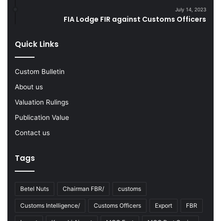
u
e
July 14, 2023
l
L
FIA Lodge FIR against Customs Officers
e
a
s
r
Quick Links
f
g
o
e
r
Q
Custom Bulletin
I
u
About us
r
a
a
n
Valuation Rulings
n
t
Publication Value
i
i
a
t
Contact us
n
y
T
o
Tags
r
f
a
S
n
m
Betel Nuts
Chairman FBR/
customs
s
u
p
g
Customs Intelligence/
Customs Officers
Export
FBR
o
g