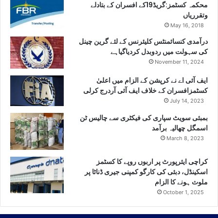
محکمہ کسٹمز:گریڈ19کے افسران کے بتادلے
وتقرریاں
May 16, 2018
درآمدی کنسائمنٹس کلیئرنس کے لئے گرین چینل
کی سہولت میں ردوبدل کردیاگیاہے
November 11, 2024
ایف آئی اے نے کرپشن کے الزام میں اعلیٰ
کسٹمزافسران کے خلاف ایف آئی آردرج کرلی
July 14, 2023
بمبئی سویٹ سپاری کی فیکٹری سے چالیس ٹن
اسمگل چھالیہ برآمد
March 8, 2023
کراچی ایئرپورٹ پر اربوں روپے کا کسٹمز
اسکینڈل، دبئی کی کارگو کمپنی جیری ڈناٹا پر
ملوث ہونے کا الزام
October 1, 2025