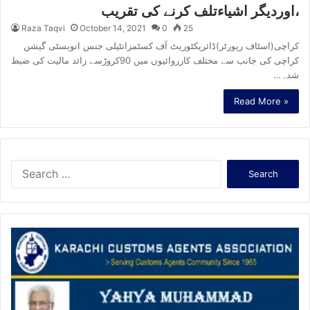
،اوردیگر اشیاءتلف کرنے کی تقریب
Raza Taqvi
October 14, 2021
0
25
کراچی(اسٹاف رپورٹر)ڈائریکٹوریٹ آف کسٹمزانٹیلی جنس انویسٹی گیشن
کراچی کی جانب سے مختلف کارروائیوں میں 90کروڑسے زائد مالیت کی ضبط
شدہ…
Read More »
S
e
a
r
c
h
f
o
r
: