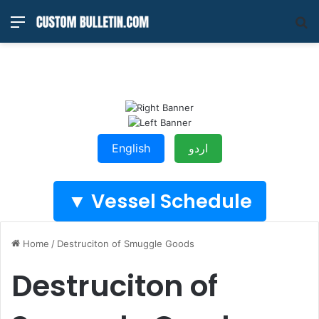
Menu
S
fo
English
اردو
Vessel Schedule ▼
Home
/
Destruciton of Smuggle Goods
Destruciton of