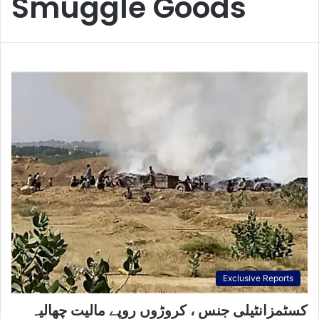
Smuggle Goods
Exclusive Reports
کسٹمزانٹیلی جنس ، کروڑوں روپے مالیت چھالیہ