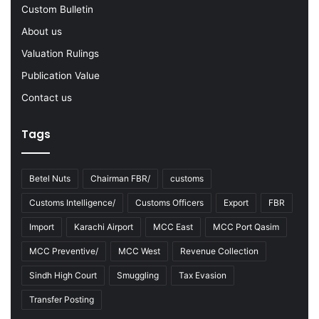
-
Custom Bulletin
2
About us
3
Valuation Rulings
Publication Value
Contact us
Tags
Betel Nuts
Chairman FBR/
customs
Customs Intelligence/
Customs Officers
Export
FBR
Import
Karachi Airport
MCC East
MCC Port Qasim
MCC Preventive/
MCC West
Revenue Collection
Sindh High Court
Smuggling
Tax Evasion
Transfer Posting