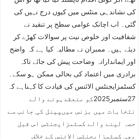
کی نشاندہی منٹس میں کیوں درج نہیں کی
گئی۔ اب اچانک عوامی سطح پر تنقید نے
شفافیت اور خلوص نیت پر سوالات کھڑے کر
دیئے ہیں۔ ممبران نے مطالبہ کیا ہے کہ واضح
اور ایماندارانہ وضاحت پیش کی جائے تاکہ
برادری میں اعتماد کی بحالی ممکن ہو سکے۔
کسٹمزایجنٹس الائنس کی قیادت کا کہناہے کہ
27ستمبر2025کو منعقدہونے والے
نتخابات میں بزنس میںپینل کی جانب سے
حصہ لینے والے کسٹمزایجنٹس اس قبل
بھی کسٹمزایجنٹس الائنس کے خلاف