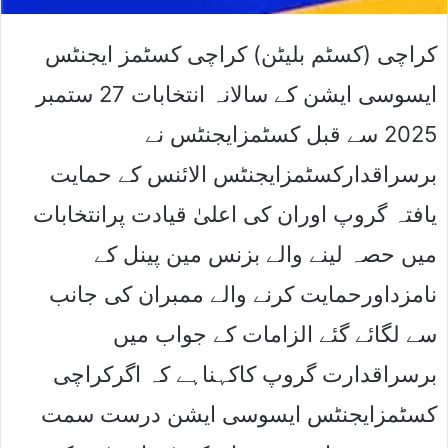
کراچی (کسٹم بلیٹن) کراچی کسٹمز ایجنٹس
ایسوسی ایشن کے سالانہ انتخابات 27 ستمبر
2025 سے قبل کسٹمزایجنٹس نے
برسراقدارکسٹمزایجنٹس الائنس کے حمایت
یافتہ گروپ اوران کی اعلیٰ قیادت پرانتخابات
میں حصہ لینے والے بزنس مین پینل کے
نامزداورحمایت کرنے والے ممبران کی جانب
سے لگائے گئے الزامات کے جواب میں
برسراقدارت گروپ کاکہناہے کہ اگرکراچی
کسٹمزایجنٹس ایسوسی ایشن درست سمت