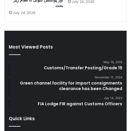
July 24, 2026
i
l
بحث
g
a
July 24, 2026
a
n
r
d
e
S
t
m
t
u
Most Viewed Posts
e
g
s
g
D
l
May 16, 2018
u
e
Customs/Transfer Posting/Grade 19
r
G
i
o
November 11, 2024
Green channel facility for import consignments
n
o
clearance has been Changed
g
d
F
s
July 14, 2023
Y
FIA Lodge FIR against Customs Officers
2
0
Quick Links
2
2