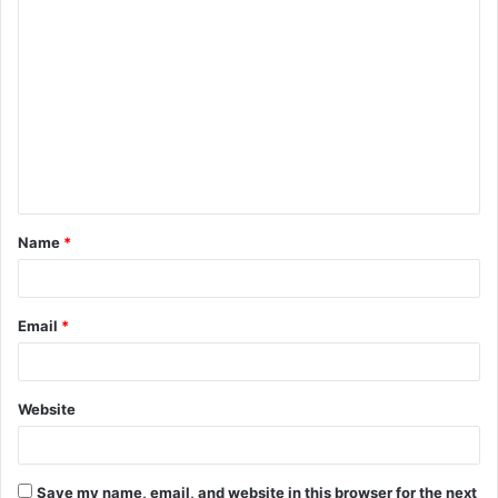
C
o
m
m
e
n
t
Name
*
*
Email
*
Website
Save my name, email, and website in this browser for the next