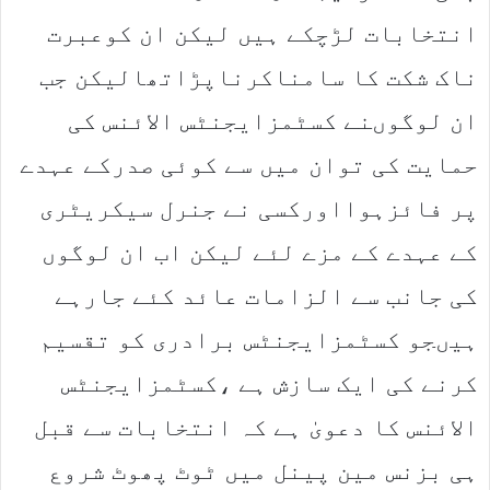
انتخابات لڑچکے ہیں لیکن ان کوعبرت
ناک شکت کا سامناکرناپڑاتھالیکن جب
ان لوگوںنے کسٹمزایجنٹس الائنس کی
حمایت کی توان میں سے کوئی صدرکے عہدے
پر فائزہوااورکسی نے جنرل سیکریٹری
کے عہدے کے مزے لئے لیکن اب ان لوگوں
کی جانب سے الزامات عائد کئے جارہے
ہیںجو کسٹمزایجنٹس برادری کو تقسیم
کرنے کی ایک سازش ہے ،کسٹمزایجنٹس
الائنس کا دعویٰ ہے کہ انتخابات سے قبل
ہی بزنس مین پینل میں ٹوٹ پھوٹ شروع