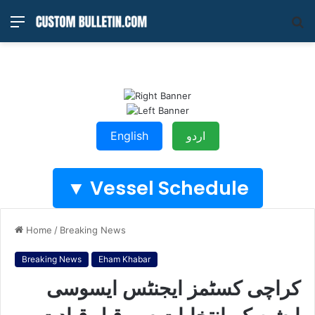
Menu
S
fo
اردو
English
Vessel Schedule ▼
Home
/
Breaking News
Breaking News
Eham Khabar
کراچی کسٹمز ایجنٹس ایسوسی