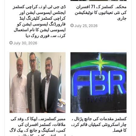
e
محکمہ کسٹمز کے 71 افسران
ڈی جی ٹی او نے کراچی کسٹمز
r
کی نئی تعیناتیوں کا نوٹیفکیشن
ایجنٹس ایسوسی ایشن اور
g
Q
جاری
کراچی کسٹمز کلیئرنگ اینڈ
e
u
فارورڈنگ ایسوسی ایشن کو
Q
a
July 25, 2026
ایسوسی ایشن کا نام استعمال
u
n
کرنے سے فوری روک دیا
a
t
July 30, 2026
n
i
t
t
i
y
t
o
y
f
o
I
f
r
S
a
m
n
u
i
g
D
g
i
کسٹمز مقدمات کی جانچ پڑتال ،
ممبر کسٹمزسے ایپکا کے وفد کی
l
e
چار اسکرونٹی کمیٹیاں قائم کرنے
ملاقات، کسٹمز افسران کی
e
s
کا فیصلہ
کمی، اسکینگ و جانچ کے بیک لاگ
C
e
اور پوائنٹس کٹوتی کا نظام زیر