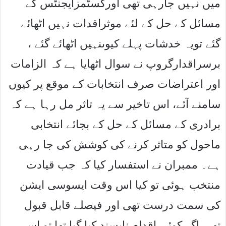
میں نہیں جارہی تھی اورکسٹمزایجنٹس کے
مسائل کے حل کے لئے موثراقدات نہیں اٹھائے
گئے تویہ خدشات پہلے کیوںنہیں اٹھائے گئے ،
برسراقدارگروپ نے سوال اٹھایا ہے کہ الزامات
اور اعتراضات صرف انتخابات کے موقع پر کیوں
سامنے آئے، اس تاخیر سے یہ تاثر مل رہا ہے کہ
برادری کے مسائل کے حل کے بجائے انتخابی
ماحول کو متاثر کرنے کی کوشش کی جا رہی
ہے۔ ممبران نے استفسار کیا کہ جب قیادت
منتخب ہوئی تو کیا اس وقت ایسوسی ایشن
کی سمت درست تھی اور فیصلے قابل قبول
تھے، اگر کوئی اقدام ناپسند کیا گیا تھا تو اس