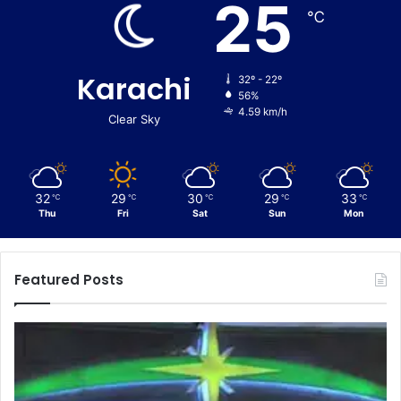
25
℃
Karachi
32º - 22º
56%
4.59 km/h
Clear Sky
32
29
30
29
33
℃
℃
℃
℃
℃
Thu
Fri
Sat
Sun
Mon
Featured Posts
C
E
u
n
s
f
t
o