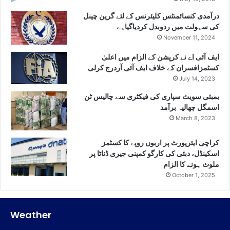
درآمدی کنسائمنٹس کلیئرنس کے لئے گرین چینل
کی سہولت میں ردوبدل کردیاگیاہے
November 11, 2024
ایف آئی اے نے کرپشن کے الزام میں اعلیٰ
کسٹمزافسران کے خلاف ایف آئی آردرج کرلی
July 14, 2023
بمبئی سویٹ سپاری کی فیکٹری سے چالیس ٹن
اسمگل چھالیہ برآمد
March 8, 2023
کراچی ایئرپورٹ پر اربوں روپے کا کسٹمز
اسکینڈل، دبئی کی کارگو کمپنی جیری ڈناٹا پر
ملوث ہونے کا الزام
October 1, 2025
Weather