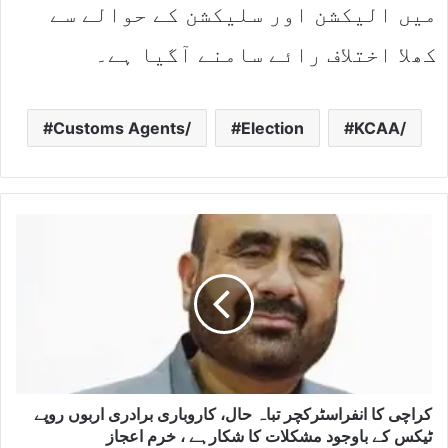
میں الیکشن اور سلیکشن کے حوالے سے
کھلا اختلاف رائے سامنے آگیا ہے۔
Customs Agents/
Election
KCAA/
کراچی کا انفراسٹرکچر تباہ حال، کاروباری برادری اربوں روپے
ٹیکس کے باوجود مشکلات کا شکارہے ، خرم اعجاز