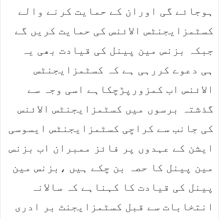
ہوجائے گی اوران کے حمایت کرنے والے
کسٹمزایجنٹس الائنس کی حمایت کریں گے
جبکہ بزنس مین پینل کی قیادت بھی یہ
ہی دعوے کررہی ہے کہ کسٹمزایجنٹس
الائنس اب کمزورپڑچکاہے اسی وجہ سے
گذشتہ برسوں میں کسٹمزایجنٹس الائنس
کی جانب سے کراچی کسٹمزایجنٹس ایسوسی
ایشن کے عہدوں پر فائز ممبران اب بزنس
مین پینل کا حصہ بن چکے ہیں ،بزنس مین
پینل کی قیادت کا کہناہے کہ سالانہ
انتخابات سے قبل کسٹمزایجنٹ بر ادری