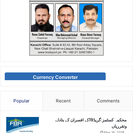
Currency Converter
Popular
Recent
Comments
محکمہ کسٹمز:گریڈ19کے افسران کے بتادلے
وتقرریاں
May 16, 2018