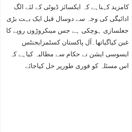
کامزید کہناہے کہ ایکسائز ڈیوٹی کے لئے الگ
ادائیگی کی وجہ سے دوسال قبل ایک بہت بڑی
جعلسازی ہوچکی ہے جس میںکروڑوں روپے کا
غبن کیاگیاتھا۔آل پاکستان کسٹمزایجنٹس
ایسوسی ایشن نے حکام سے مطالبہ کیاہے کہ
اس مسئلہ کو فوری طورپر حل کیاجائے