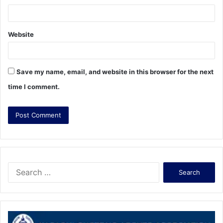
Website
Save my name, email, and website in this browser for the next
time I comment.
S
e
a
r
c
h