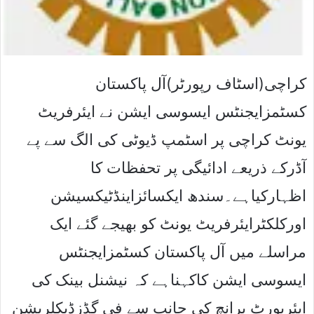
کراچی(اسٹاف رپورٹر)آل پاکستان
کسٹمزایجنٹس ایسوسی ایشن نے ایئرفریٹ
یونٹ کراچی پر اسٹمپ ڈیوٹی کی الگ سے پے
آڈرکے ذریعے ادائیگی پر تحفظات کا
اظہارکیاہے۔سندھ ایکسائزاینڈٹیکسیشن
اورکلکٹرایئرفریٹ یونٹ کو بھیجے گئے ایک
مراسلے میں آل پاکستان کسٹمزایجنٹس
ایسوسی ایشن کاکہناہے کہ نیشنل بینک کی
ایئرپورٹ برانچ کی جانب سے فی گڈزڈیکلریشن