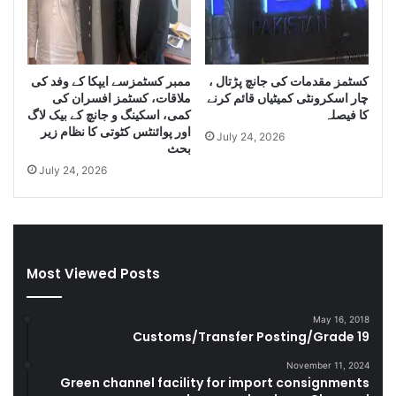
m
n
u
i
g
D
g
i
کسٹمز مقدمات کی جانچ پڑتال ،
ممبر کسٹمزسے ایپکا کے وفد کی
l
e
چار اسکرونٹی کمیٹیاں قائم کرنے
ملاقات، کسٹمز افسران کی
e
s
کا فیصلہ
کمی، اسکینگ و جانچ کے بیک لاگ
C
e
اور پوائنٹس کٹوتی کا نظام زیر
July 24, 2026
i
l
بحث
g
a
July 24, 2026
a
n
r
d
e
S
t
m
t
u
Most Viewed Posts
e
g
s
g
D
l
May 16, 2018
u
e
Customs/Transfer Posting/Grade 19
r
G
i
o
November 11, 2024
Green channel facility for import consignments
n
o