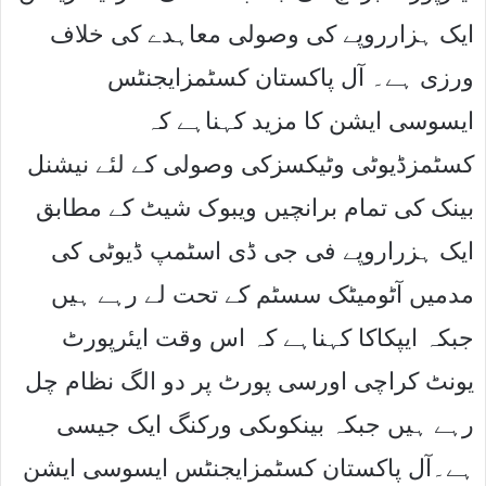
ایک ہزارروپے کی وصولی معاہدے کی خلاف
ورزی ہے۔ آل پاکستان کسٹمزایجنٹس
ایسوسی ایشن کا مزید کہناہے کہ
کسٹمزڈیوٹی وٹیکسزکی وصولی کے لئے نیشنل
بینک کی تمام برانچیں ویبوک شیٹ کے مطابق
ایک ہزراروپے فی جی ڈی اسٹمپ ڈیوٹی کی
مدمیں آٹومیٹک سسٹم کے تحت لے رہے ہیں
جبکہ ایپکاکا کہناہے کہ اس وقت ایئرپورٹ
یونٹ کراچی اورسی پورٹ پر دو الگ نظام چل
رہے ہیں جبکہ بینکوںکی ورکنگ ایک جیسی
ہے۔آل پاکستان کسٹمزایجنٹس ایسوسی ایشن