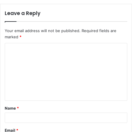
Leave a Reply
Your email address will not be published.
Required fields are
marked
*
C
o
m
m
e
n
t
Name
*
*
Email
*