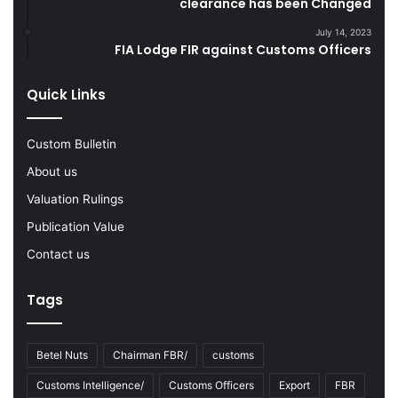
clearance has been Changed
g
d
F
s
July 14, 2023
Y
FIA Lodge FIR against Customs Officers
2
0
Quick Links
2
2
-
Custom Bulletin
2
About us
3
Valuation Rulings
Publication Value
Contact us
Tags
Betel Nuts
Chairman FBR/
customs
Customs Intelligence/
Customs Officers
Export
FBR