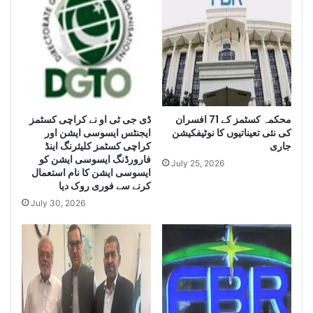
e
s
S
e
e
i
i
z
z
e
e
H
L
u
a
g
r
ڈی جی ٹی او نے کراچی کسٹمز
محکمہ کسٹمز کے 71 افسران
e
کی نئی تعیناتیوں کا نوٹیفکیشن
ایجنٹس ایسوسی ایشن اور
g
Q
جاری
کراچی کسٹمز کلیئرنگ اینڈ
e
u
فارورڈنگ ایسوسی ایشن کو
Q
a
July 25, 2026
ایسوسی ایشن کا نام استعمال
u
n
کرنے سے فوری روک دیا
a
t
July 30, 2026
n
i
t
t
i
y
t
o
y
f
o
I
f
r
S
a