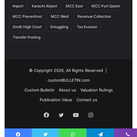
Import
Karachi Airport
MCC East
MCC Port Qasim
MCC Preventive/
MCC West
Revenue Collection
Sindh High Court
Smuggling
Tax Evasion
Transfer Posting
© Copyright 2026, All Rights Reserved |
customBULLETIN.com
Custom Bulletin
About us
Valuation Rulings
Publication Value
Contact us
F
T
Y
I
a
w
o
n