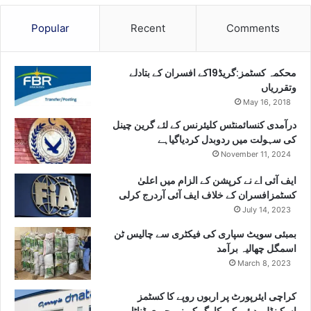
Popular
Recent
Comments
محکمہ کسٹمز:گریڈ19کے افسران کے بتادلے
وتقرریاں
May 16, 2018
درآمدی کنسائمنٹس کلیئرنس کے لئے گرین چینل
کی سہولت میں ردوبدل کردیاگیاہے
November 11, 2024
ایف آئی اے نے کرپشن کے الزام میں اعلیٰ
کسٹمزافسران کے خلاف ایف آئی آردرج کرلی
July 14, 2023
بمبئی سویٹ سپاری کی فیکٹری سے چالیس ٹن
اسمگل چھالیہ برآمد
March 8, 2023
کراچی ایئرپورٹ پر اربوں روپے کا کسٹمز
اسکینڈل، دبئی کی کارگو کمپنی جیری ڈناٹا پر