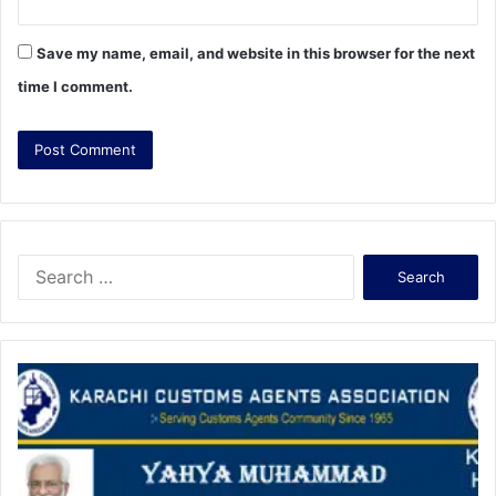
Save my name, email, and website in this browser for the next
time I comment.
S
e
a
r
c
h
f
o
r
: