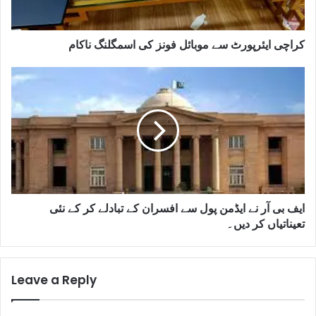
کراچی ایئرپورٹ سے موبائل فونز کی اسمگلنگ ناکام
ایف بی آر نے ایڈمن پول سے افسران کے تبادلے کر کے نئی
تعیناتیاں کر دیں۔
Leave a Reply