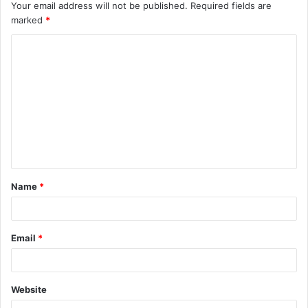
Your email address will not be published.
Required fields are
marked
*
C
o
m
m
e
n
t
Name
*
*
Email
*
Website