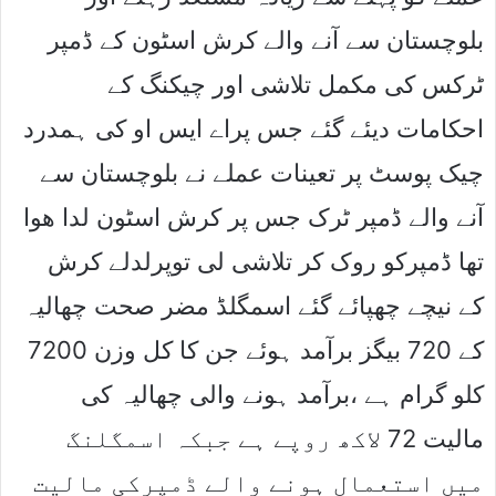
بلوچستان سے آنے والے کرش اسٹون کے ڈمپر
ٹرکس کی مکمل تلاشی اور چیکنگ کے
احکامات دیئے گئے جس پراے ایس او کی ہمدرد
چیک پوسٹ پر تعینات عملے نے بلوچستان سے
آنے والے ڈمپر ٹرک جس پر کرش اسٹون لدا ھوا
تھا ڈمپرکو روک کر تلاشی لی توپرلدلے کرش
کے نیچے چھپائے گئے اسمگلڈ مضر صحت چھالیہ
کے 720 بیگز برآمد ہوئے جن کا کل وزن 7200
کلو گرام ہے ،برآمد ہونے والی چھالیہ کی
مالیت 72 لاکھ روپے ہے جبکہ اسمگلنگ
میں استعمال ہونے والے ڈمپرکی مالیت