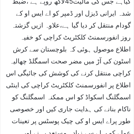
گیاہے جس کی مالیت45لاکھ روپے ہے ،ضبط
شدہ ایرانی ڈیزل اور ڈمپر کو اے ایس او کے
گودام منتقل کر دیا گیا ہے،علاوہ ازیں گزشتہ
روز انفورسمنٹ کلکٹریٹ کراچی کو خفیہ
اطلاع موصول ہوئی کہ بلوچستان سے کرش
اسٹون کی آڑ میں مضر صحت اسمگلڈ چھالیہ
کراچی منتقل کرنے کی کوشش کی جائیگی اس
اطلاع پر انفورسمنٹ کلکٹریٹ کراچی کی اینٹی
اسمگلنگ اسکواڈ کو اس ممکنہ اسمگلنگ کو
ناکام بنانے کی ہدایت جاری کیں اور خصوصی
طور پراے ایس او کی چیک پوسٹس پر تعینات
عملے کو پہلے سے زیادہ مستعد رہنے اور