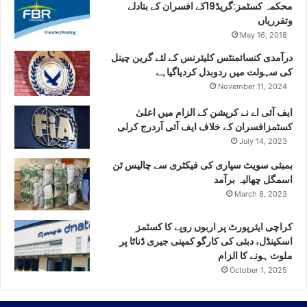
محکمہ کسٹمز:گریڈ19کے افسران کے بتادلے
وتقرریاں
May 16, 2018
درآمدی کنسائمنٹس کلیئرنس کے لئے گرین چینل
کی سہولت میں ردوبدل کردیاگیاہے
November 11, 2024
ایف آئی اے نے کرپشن کے الزام میں اعلیٰ
کسٹمزافسران کے خلاف ایف آئی آردرج کرلی
July 14, 2023
بمبئی سویٹ سپاری کی فیکٹری سے چالیس ٹن
اسمگل چھالیہ برآمد
March 8, 2023
کراچی ایئرپورٹ پر اربوں روپے کا کسٹمز
اسکینڈل، دبئی کی کارگو کمپنی جیری ڈناٹا پر
ملوث ہونے کا الزام
October 1, 2025