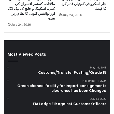
l
e
چار اسکرونٹی کمیٹیاں قائم کرنے
ملاقات، کسٹمز افسران کی
e
s
کا فیصلہ
کمی، اسکینگ و جانچ کے بیک لاگ
C
e
اور پوائنٹس کٹوتی کا نظام زیر
July 24, 2026
i
l
بحث
g
a
July 24, 2026
a
n
r
d
e
S
t
m
t
u
Most Viewed Posts
e
g
s
g
D
l
May 16, 2018
u
e
Customs/Transfer Posting/Grade 19
r
G
i
o
November 11, 2024
Green channel facility for import consignments
n
o
clearance has been Changed
g
d
F
s
July 14, 2023
Y
FIA Lodge FIR against Customs Officers
2
0