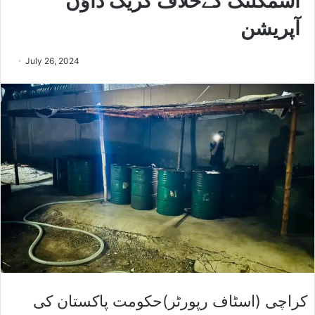
اسمگلنگ کےخلاف کریک ڈاﺅن
آپریشن
July 26, 2024
کراچی (اسٹاف رپورٹر)حکومت پاکستان کی