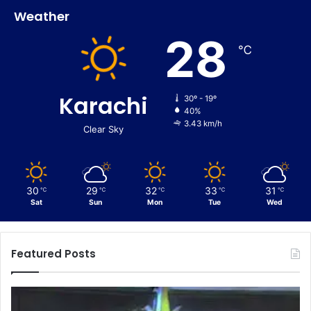
Weather
28
℃
Karachi
30º - 19º
40%
3.43 km/h
Clear Sky
30
29
32
33
31
℃
℃
℃
℃
℃
Sat
Sun
Mon
Tue
Wed
Featured Posts
C
E
u
n