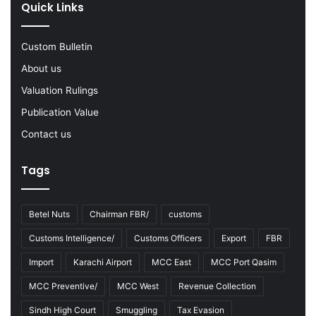
Quick Links
2
2
-
Custom Bulletin
2
About us
3
Valuation Rulings
Publication Value
Contact us
Tags
Betel Nuts
Chairman FBR/
customs
Customs Intelligence/
Customs Officers
Export
FBR
Import
Karachi Airport
MCC East
MCC Port Qasim
MCC Preventive/
MCC West
Revenue Collection
Sindh High Court
Smuggling
Tax Evasion