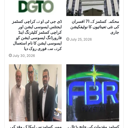
e
H
L
u
a
g
e
محکمہ کسٹمز کے 71 افسران
ڈی جی ٹی او نے کراچی کسٹمز
r
کی نئی تعیناتیوں کا نوٹیفکیشن
ایجنٹس ایسوسی ایشن اور
g
Q
جاری
کراچی کسٹمز کلیئرنگ اینڈ
e
u
فارورڈنگ ایسوسی ایشن کو
Q
a
July 25, 2026
ایسوسی ایشن کا نام استعمال
u
n
کرنے سے فوری روک دیا
a
t
July 30, 2026
n
i
t
t
i
y
t
o
y
f
o
I
f
r
S
a
m
n
u
i
g
D
g
i
کسٹمز مقدمات کی جانچ پڑتال ،
ممبر کسٹمزسے ایپکا کے وفد کی