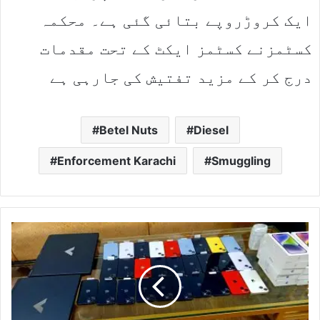
ایک کروڑروپے بتائی گئی ہے۔ محکمہ
کسٹمزنے کسٹمز ایکٹ کے تحت مقدمات
درج کر کے مزید تفتیش کی جارہی ہے
Betel Nuts
Diesel
Enforcement Karachi
Smuggling