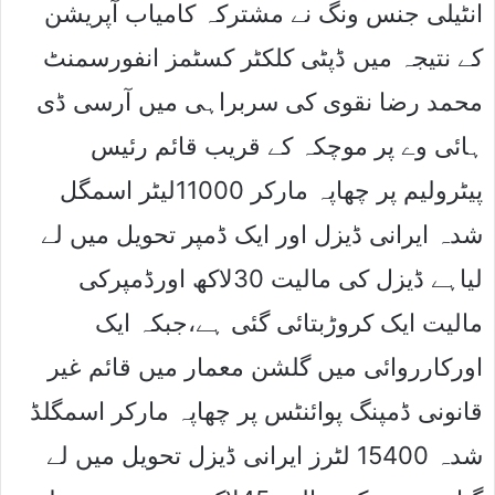
انٹیلی جنس ونگ نے مشترکہ کامیاب آپریشن
کے نتیجہ میں ڈپٹی کلکٹر کسٹمز انفورسمنٹ
محمد رضا نقوی کی سربراہی میں آرسی ڈی
ہائی وے پر موچکہ کے قریب قائم رئیس
پیٹرولیم پر چھاپہ مارکر 11000لیٹر اسمگل
شدہ ایرانی ڈیزل اور ایک ڈمپر تحویل میں لے
لیاہے ڈیزل کی مالیت 30لاکھ اورڈمپرکی
مالیت ایک کروڑبتائی گئی ہے،جبکہ ایک
اورکارروائی میں گلشن معمار میں قائم غیر
قانونی ڈمپنگ پوائنٹس پر چھاپہ مارکر اسمگلڈ
شدہ 15400 لٹرز ایرانی ڈیزل تحویل میں لے