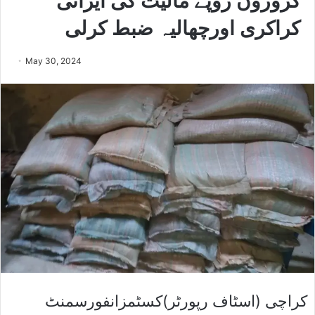
کروڑوں روپے مالیت کی ایرانی
کراکری اورچھالیہ ضبط کرلی
May 30, 2024
کراچی (اسٹاف رپورٹر)کسٹمزانفورسمنٹ