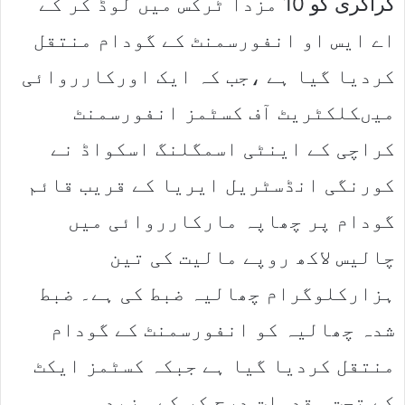
کراکری کو 10 مزدا ٹرکس میں لوڈ کر کے
اے ایس او انفورسمنٹ کے گودام منتقل
کردیا گیا ہے ،جب کہ ایک اورکارروائی
میںکلکٹریٹ آف کسٹمز انفورسمنٹ
کراچی کے اینٹی اسمگلنگ اسکواڈ نے
کورنگی انڈسٹریل ایریا کے قریب قائم
گودام پر چھاپہ مارکارروائی میں
چالیس لاکھ روپے مالیت کی تین
ہزارکلوگرام چھالیہ ضبط کی ہے۔ ضبط
شدہ چھالیہ کو انفورسمنٹ کے گودام
منتقل کردیا گیا ہے جبکہ کسٹمز ایکٹ
کے تحت مقدمات درج کر کے مزید