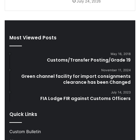
July 24, 2026
a
n
r
d
e
S
t
m
t
u
Most Viewed Posts
e
g
s
g
D
l
May 16, 2018
u
e
Customs/Transfer Posting/Grade 19
r
G
i
o
November 11, 2024
Green channel facility for import consignments
n
o
clearance has been Changed
g
d
F
s
July 14, 2023
Y
FIA Lodge FIR against Customs Officers
2
0
Quick Links
2
2
-
Custom Bulletin
2