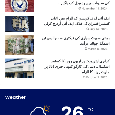
کی سہولت میں ردوبدل کردیاگیاہے
November 11, 2024
ایف آئی اے نے کرپشن کے الزام میں اعلیٰ
کسٹمزافسران کے خلاف ایف آئی آردرج کرلی
July 14, 2023
بمبئی سویٹ سپاری کی فیکٹری سے چالیس ٹن
اسمگل چھالیہ برآمد
March 8, 2023
کراچی ایئرپورٹ پر اربوں روپے کا کسٹمز
اسکینڈل، دبئی کی کارگو کمپنی جیری ڈناٹا پر
ملوث ہونے کا الزام
October 1, 2025
Weather
26
℃