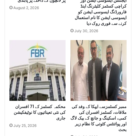
ایجنٹس ایسوسی ایشن اور
پر لانچوں کے داخلے پر پابندی
g
Q
کراچی کسٹمز کلیئرنگ اینڈ
e
u
August 2, 2026
فارورڈنگ ایسوسی ایشن کو
Q
a
ایسوسی ایشن کا نام استعمال
u
n
کرنے سے فوری روک دیا
a
t
July 30, 2026
n
i
t
t
i
y
t
o
y
f
o
I
f
r
S
a
m
n
u
i
g
D
g
i
ممبر کسٹمزسے ایپکا کے وفد کی
محکمہ کسٹمز کے 71 افسران
l
e
ملاقات، کسٹمز افسران کی
کی نئی تعیناتیوں کا نوٹیفکیشن
e
s
کمی، اسکینگ و جانچ کے بیک لاگ
جاری
C
e
اور پوائنٹس کٹوتی کا نظام زیر
July 25, 2026
i
l
بحث
g
a