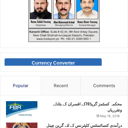
Currency Converter
Popular
Recent
Comments
محکمہ کسٹمز:گریڈ19کے افسران کے بتادلے
وتقرریاں
May 16, 2018
درآمدی کنسائمنٹس کلیئرنس کے لئے گرین چینل