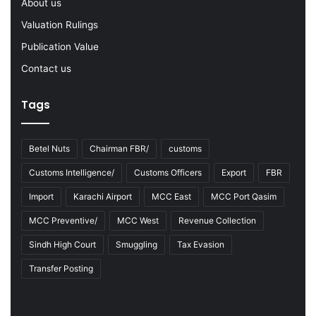
About us
3
Valuation Rulings
Publication Value
Contact us
Tags
Betel Nuts
Chairman FBR/
customs
Customs Intelligence/
Customs Officers
Export
FBR
Import
Karachi Airport
MCC East
MCC Port Qasim
MCC Preventive/
MCC West
Revenue Collection
Sindh High Court
Smuggling
Tax Evasion
Transfer Posting