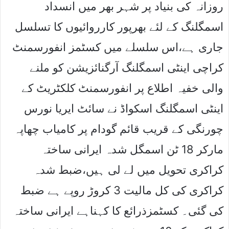
روزانہ کی بنیاد پر شہر بھر میں انسداد
اسمگلنگ کے لئے بھرپور کارروائیوں کا تسلسل
جاری ہے،اس سلسلے میں کسٹمز انفورسمنٹ
کراچی اینٹی اسمگلنگ آرگنائزیشن کو ملنے
والی خفیہ اطلاع پر انفورسمنٹ کلکٹریٹ کے
اینٹی اسمگلنگ اسکواڈ نے سائٹ ایریا نورس
چورنگی کے قریب قائم گودام پر کامیاب چھاپہ
مارکر 18 ٹن اسمگل شدہ ایرانی ساختہ
کراکری تحویل میں لے لی ہیں،ضبط شدہ
کراکری کی کل مالیت 3 کروڑ روپے ہے ضبط
کی گئی۔ کسٹمزذرائع کا کہناہے ایرانی ساختہ