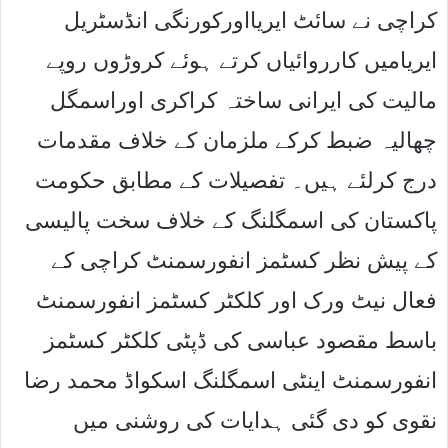
کراچی نے سائٹ ایریااورکورنگی انڈسٹریل
ایریامیں کارروائیاں کرتے ہوئے کروڑوں روپے
مالیت کی ایرانی ساختہ کراکری اوراسمگل
چھالیہ ضبط کرکے ملزمان کے خلاف مقدمات
درج کرلئے ہیں۔ تفصیلات کے مطابق حکومت
پاکستان کی اسمگلنگ کے خلاف سخت پالیسی
کے پیش نظر کسٹمز انفورسمنٹ کراچی کے
فعال نیٹ ورک اور کلکٹر کسٹمز انفورسمنٹ
باسط مقصود عباسی کی ڈپٹی کلکٹر کسٹمز
انفورسمنٹ اینٹی اسمگلنگ اسکواڈ محمد رضا
نقوی کو دی گئی ہدایات کی روشنی میں