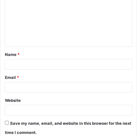
o
m
m
e
n
t
Name
*
*
Email
*
Website
Save my name, email, and website in this browser for the next
time I comment.