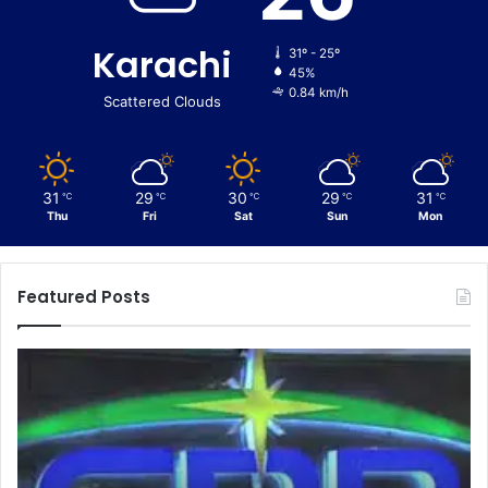
Karachi
31º - 25º
45%
0.84 km/h
Scattered Clouds
31
29
30
29
31
℃
℃
℃
℃
℃
Thu
Fri
Sat
Sun
Mon
Featured Posts
C
E
u
n
s
f
t
o
o
r
m
c