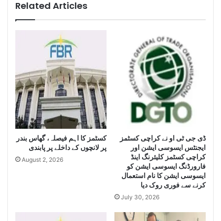
i
r
Related Articles
g
a
e
c
n
h
c
i
e
s
S
e
e
i
i
z
z
e
e
H
L
u
a
g
r
کسٹمز کا اہم فیصلہ، گھاس بندر
ڈی جی ٹی او نے کراچی کسٹمز
e
ایجنٹس ایسوسی ایشن اور
پر لانچوں کے داخلے پر پابندی
g
Q
کراچی کسٹمز کلیئرنگ اینڈ
e
u
August 2, 2026
فارورڈنگ ایسوسی ایشن کو
Q
a
ایسوسی ایشن کا نام استعمال
u
n
کرنے سے فوری روک دیا
a
t
July 30, 2026
n
i
t
t
i
y