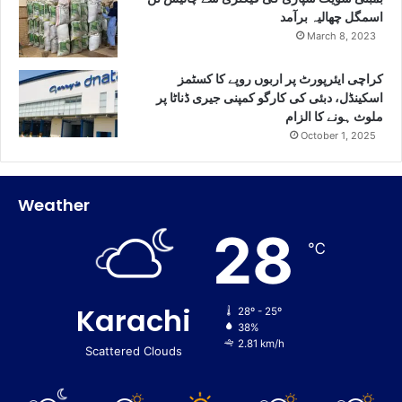
اسمگل چھالیہ برآمد
March 8, 2023
کراچی ایئرپورٹ پر اربوں روپے کا کسٹمز
اسکینڈل، دبئی کی کارگو کمپنی جیری ڈناٹا پر
ملوث ہونے کا الزام
October 1, 2025
Weather
28
℃
Karachi
28º - 25º
38%
2.81 km/h
Scattered Clouds