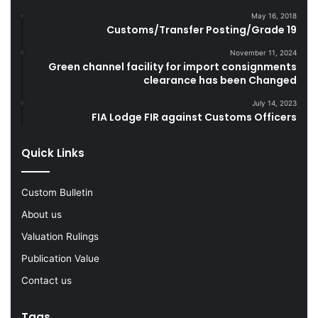
D
l
May 16, 2018
u
e
Customs/Transfer Posting/Grade 19
r
G
i
o
November 11, 2024
Green channel facility for import consignments
n
o
clearance has been Changed
g
d
F
s
July 14, 2023
Y
FIA Lodge FIR against Customs Officers
2
0
Quick Links
2
2
-
Custom Bulletin
2
About us
3
Valuation Rulings
Publication Value
Contact us
Tags