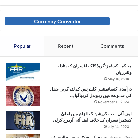
Currency Converter
Popular
Recent
Comments
محکمہ کسٹمز:گریڈ19کے افسران کے بتادلے
وتقرریاں
May 16, 2018
درآمدی کنسائمنٹس کلیئرنس کے لئے گرین چینل
کی سہولت میں ردوبدل کردیاگیاہے
November 11, 2024
ایف آئی اے نے کرپشن کے الزام میں اعلیٰ
کسٹمزافسران کے خلاف ایف آئی آردرج کرلی
July 14, 2023
بمبئی سویٹ سپاری کی فیکٹری سے چالیس ٹن