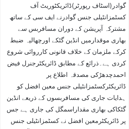
گوادر(اسٹاف رپورٹر)ڈائریکٹوریٹ آف
کسٹمزانٹیلی جنس گوادرنے ایف سی کے ساتھ
مشترکہ آپریشن کے دوران مسافربس سے
بھاری موقدارمیں انڈین گٹکے اورچھالیہ ضبط
کرکے ملزمان کے خلاف قانونی کارروائی شروع
کردی ہے۔ذرائع کے مطابق ڈائریکٹرجنرل فیض
احمدچدھڑکی مصدقہ اطلاع پر
ڈائریکٹرکسٹمزانٹیلی جنس معین افضل کو
ہدایات جاری کی مسافربسوں کے ذریعے انڈین
گٹکاکی بھاری مقداراسمگل کی جاری ہے جس
پر ڈائریکٹرمعین افضل نے کسٹمزانٹیلی جنس