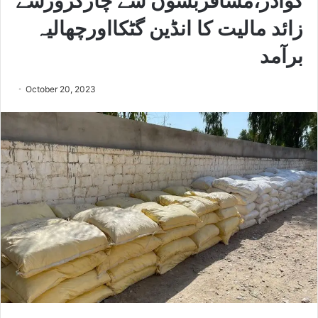
گوادر،مسافربسوں سے چارکروڑسے
زائد مالیت کا انڈین گٹکااورچھالیہ
برآمد
October 20, 2023