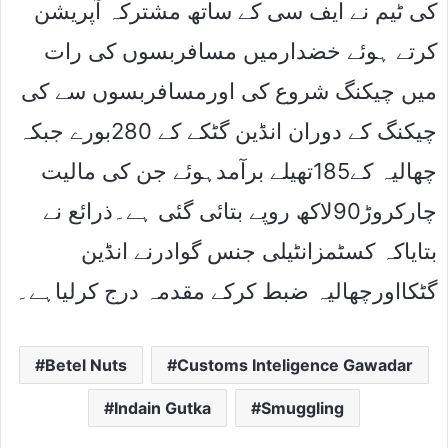
کی ٹیم نے ایف سی کے ساتھ مشترکہ آپریشن
کرتے ہوئے خضدارمیں مسافربسوں کی رات
میں چیکنگ شروع کی اورمسافربسوں سے کی
چیکنگ کے دوران انڈین گٹکے کے 280بورے جبکہ
چھالیہ کے185تھیلے برآمدہوئے جن کی مالیت
چارکروڑ90لاکھ روپے بتائی گئی ہے۔ذرائع نے
بتایاکہ کسٹمزانٹیلی جنس گوادرنے انڈین
گٹکااورچھالیہ ضبط کرکے مقدمہ درج کرلیاہے۔
Betel Nuts
Customs Inteligence Gawadar
Indain Gutka
Smuggling