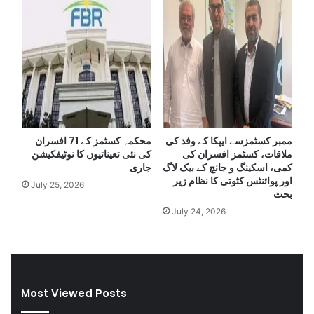
t
o
y
f
o
I
f
r
S
a
m
n
u
i
g
D
g
i
ممبر کسٹمزسے ایپکا کے وفد کی
محکمہ کسٹمز کے 71 افسران
l
e
ملاقات، کسٹمز افسران کی
کی نئی تعیناتیوں کا نوٹیفکیشن
e
s
کمی، اسکینگ و جانچ کے بیک لاگ
جاری
C
e
اور پوائنٹس کٹوتی کا نظام زیر
July 25, 2026
i
l
بحث
g
a
July 24, 2026
a
n
r
d
e
S
t
m
t
u
Most Viewed Posts
e
g
s
g