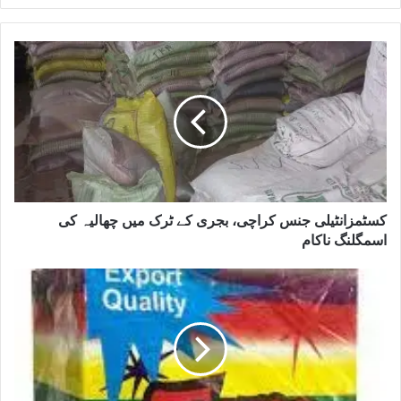
کسٹمزانٹیلی جنس کراچی، بجری کے ٹرک میں چھالیہ کی
اسمگلنگ ناکام