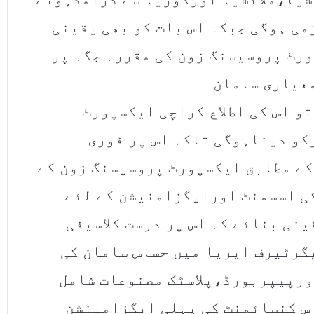
می ہوگی جبکہ اس بات کو بھی یقینی
رٹ پروسیسنگ زون کی مقررہ جگہ پر
عیاری سامان
 اس کی اطلاع کراچی ایکسپورٹ
کو دیناہوگی تاکہ اس پر فوری
ے مطابق ایکسپورٹ پروسیسنگ زون کے
ی اسسمنٹ اورایگزامنیشن کے لئے
نی بنائے کہ اس پر درست کلاسیفی
گرٹیرف ایریا میں حساس سامان کی
ورپیپربورڈ،پلاسٹک مصنوعات شامل
اس کنسائمنٹ کی پہلی ایگزامینشن