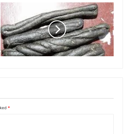
rked
*