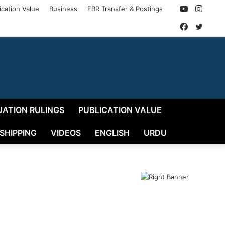
YouTube
Insta
ication Value
Business
FBR Transfer & Postings
Faceboo
Twitt
UATION RULINGS
PUBLICATION VALUE
 SHIPPING
VIDEOS
ENGLISH
URDU