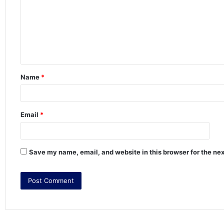
m
m
e
n
t
Name
*
*
Email
*
Save my name, email, and website in this browser for the ne