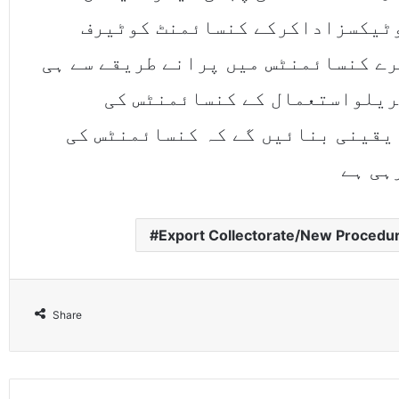
وٹیکسزاداکرکے کنسائمنٹ کوٹیرف
ے کنسائمنٹس میں پرانے طریقے سے ہی
ریلواستعمال کے کنسائمنٹس کی
یقینی بنائیں گے کہ کنسائمنٹس کی
ہی ہے
Export Collectorate/New Procedu
Share