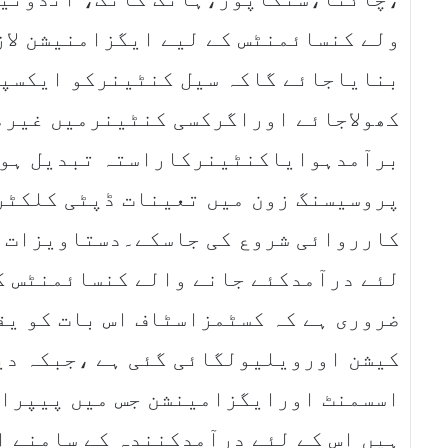
ولے کنسائمنٹس کے لیے ایگزامنیشن لاز
بنایاجائے گاکہ سیل کنٹینرکو ایکسپو
کھولاجائے اوراگرکسی کنٹینرمیں غیرم
برآمدہوایاکنٹینرکاراستہ تبدیل ہوتو
پروسیسنگ زون میں تعینات ڈپٹی کلکٹر
کارروائی شروع کی جاسکے۔دستاویزات ک
لئے درآمدکئے جانے والے کنسائمنٹس ک
ضروری ہے کہ کسٹمزاسٹاف اس بات کو یقی
کیشن اورویلیولگائی گئی ہے ،جبکہ دی
اسسمنٹ اورایگزامینشن جس میں پیپرا
ہیں اس کے لئے درآمدکنندہ کے سامنے 