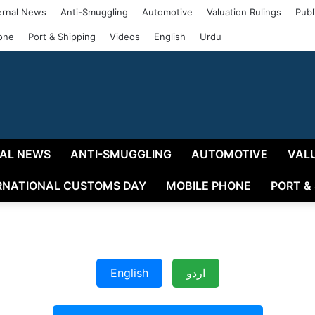
rnal News
Anti-Smuggling
Automotive
Valuation Rulings
Publ
one
Port & Shipping
Videos
English
Urdu
AL NEWS
ANTI-SMUGGLING
AUTOMOTIVE
VAL
RNATIONAL CUSTOMS DAY
MOBILE PHONE
PORT &
English
اردو