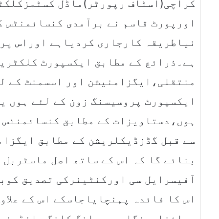
کراچی(اسٹاف رپورٹر)ماڈل کسٹمزکلکٹ
اورپورٹ قاسم نے برآمدی کنسائمنٹس ک
نیاطریقہ کارجاری کردیاہے اوراس پر 
ہے۔ذرائع کے مطابق ایکسپورٹ کلکٹریٹ
منتقلی،ایگزامنیشن اور اسسمنٹ کے ل
ایکسپورٹ پروسیسنگ زون کے لئے ہوں ی
ہوں،دستاویزات کے مطابق کنسائمنٹس 
سے قبل گڈزڈیکلریشن کے مطابق ایگزام
بنائے گا کہ اس کے ساتھ اصل ماسٹربل 
آفیسرایل سی اورکنٹینرکی تصدیق کوبھ
اس کا فائدہ پہنچایاجاسکے اس کے علاو
چائنا،سنگاپور،ہانگ کانگ، انڈونیشی