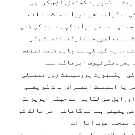
ریٹ ایکسپورٹ کسٹمزہاﺅس کراچی
ی ایگزامینشن اوراسسمنٹ نے لئے
سختی سے عمل درآمدکی ہدایت کی گئی
 نے نیاطریقہ کارکنسائمنٹس کی
ئے جاری کیاگیاہے چاہے کنسائمنٹس
اپھردیگرٹیرف ایریاکے لئے
کی ایکسپورٹ پروسیسنگ زون منتقلی
ن یا اسسمنٹ آفیسراس بات کو یقنی
اورایل سی لگاہواہے جبکہ اپریزنگ
ی یقینی بنائے گاتاکہ اصل مالک کو
ہ متحدہ عرب امارات
،ا،ملائشیا اورکوریا سے درآمدہونے