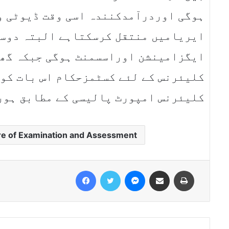
ہوگی اوردرآمدکنندہ اسی وقت ڈیوٹی 
ایریامیں منتقل کرسکتاہے البتہ دوسر
ایگزامینشن اوراسسمنٹ ہوگی جبکہ گھ
کلیئرنس کے لئے کسٹمزحکام اس بات کو 
کلیئرنس امپورٹ پالیسی کے مطابق ہور
re of Examination and Assessment
Facebook
Twitter
Messenger
Share via Email
Print