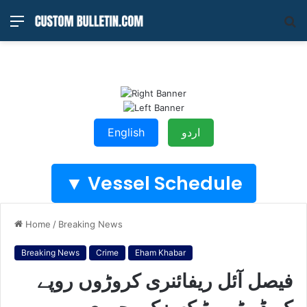
Menu
S
fo
اردو
English
Vessel Schedule ▼
Home
/
Breaking News
Breaking News
Crime
Eham Khabar
فیصل آئل ریفائنری کروڑوں روپے