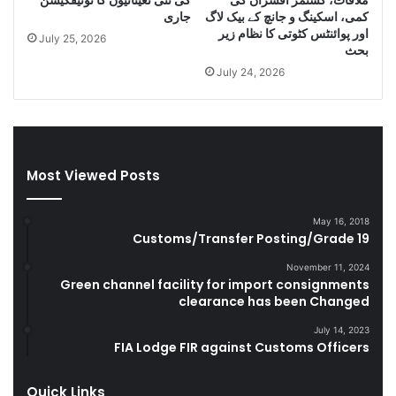
e
s
کمی، اسکینگ و جانچ کے بیک لاگ
جاری
C
e
اور پوائنٹس کٹوتی کا نظام زیر
July 25, 2026
i
l
بحث
g
a
July 24, 2026
a
n
r
d
e
S
t
m
t
u
Most Viewed Posts
e
g
s
g
D
l
May 16, 2018
u
e
Customs/Transfer Posting/Grade 19
r
G
i
o
November 11, 2024
Green channel facility for import consignments
n
o
clearance has been Changed
g
d
F
s
July 14, 2023
Y
FIA Lodge FIR against Customs Officers
2
0
Quick Links