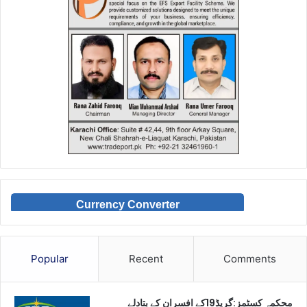
Currency Converter
Popular
Recent
Comments
محکمہ کسٹمز:گریڈ19کے افسران کے بتادلے