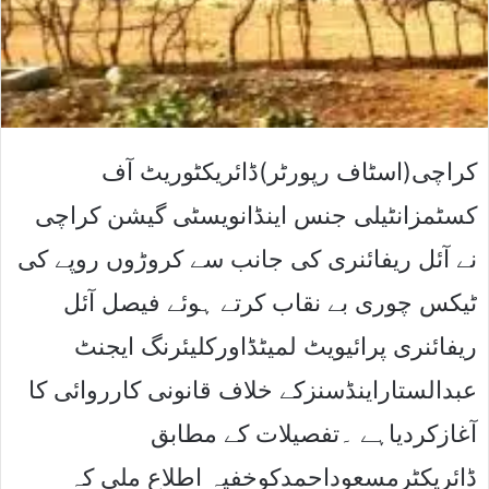
کراچی(اسٹاف رپورٹر)ڈائریکٹوریٹ آف
کسٹمزانٹیلی جنس اینڈانویسٹی گیشن کراچی
نے آئل ریفائنری کی جانب سے کروڑوں روپے کی
ٹیکس چوری بے نقاب کرتے ہوئے فیصل آئل
ریفائنری پرائیویٹ لمیٹڈاورکلیئرنگ ایجنٹ
عبدالستاراینڈسنزکے خلاف قانونی کارروائی کا
آغازکردیاہے ۔تفصیلات کے مطابق
ڈائریکٹرمسعوداحمدکوخفیہ اطلاع ملی کہ