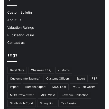
2
2
-
Custom Bulletin
2
About us
3
Valuation Rulings
Publication Value
Contact us
Tags
Betel Nuts
Chairman FBR/
customs
Customs Intelligence/
Customs Officers
Export
FBR
Import
Karachi Airport
MCC East
MCC Port Qasim
MCC Preventive/
MCC West
Revenue Collection
Sindh High Court
Smuggling
Tax Evasion