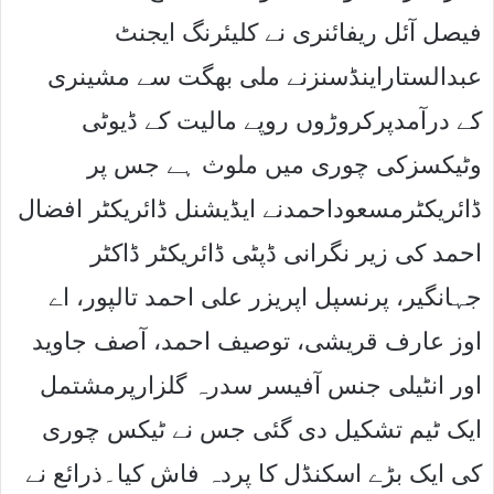
فیصل آئل ریفائنری نے کلیئرنگ ایجنٹ
عبدالستاراینڈسنزنے ملی بھگت سے مشینری
کے درآمدپرکروڑوں روپے مالیت کے ڈیوٹی
وٹیکسزکی چوری میں ملوث ہے جس پر
ڈائریکٹرمسعوداحمدنے ایڈیشنل ڈائریکٹر افضال
احمد کی زیر نگرانی ڈپٹی ڈائریکٹر ڈاکٹر
جہانگیر، پرنسپل اپریزر علی احمد تالپور، اے
اوز عارف قریشی، توصیف احمد، آصف جاوید
اور انٹیلی جنس آفیسر سدرہ گلزارپرمشتمل
ایک ٹیم تشکیل دی گئی جس نے ٹیکس چوری
کی ایک بڑے اسکنڈل کا پردہ فاش کیا۔ذرائع نے