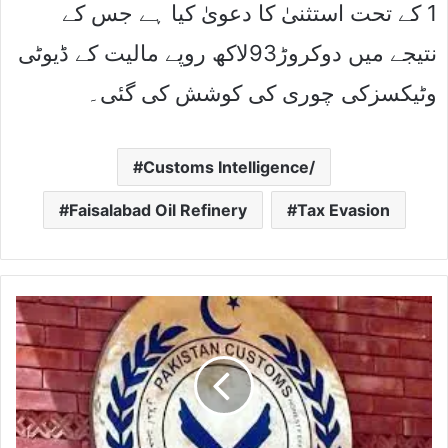
1 کے تحت استثنیٰ کا دعویٰ کیا ہے جس کے
نتیجے میں دوکروڑ93لاکھ روپے مالیت کے ڈیوٹی
وٹیکسزکی چوری کی کوشش کی گئی۔
Customs Intelligence/
Faisalabad Oil Refinery
Tax Evasion