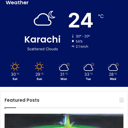
Weather
24
℃
Karachi
30º - 20º
54%
2.1 km/h
Scattered Clouds
30
29
31
33
28
℃
℃
℃
℃
℃
Sat
Sun
Mon
Tue
Wed
Featured Posts
C
E
u
n