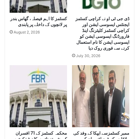
L
u
a
g
e
ڈی جی ٹی او نے کراچی کسٹمز
کسٹمز کا اہم فیصلہ، گھاس بندر
r
ایجنٹس ایسوسی ایشن اور
پر لانچوں کے داخلے پر پابندی
g
Q
کراچی کسٹمز کلیئرنگ اینڈ
e
u
August 2, 2026
فارورڈنگ ایسوسی ایشن کو
Q
a
ایسوسی ایشن کا نام استعمال
u
n
کرنے سے فوری روک دیا
a
t
July 30, 2026
n
i
t
t
i
y
t
o
y
f
o
I
f
r
S
a
m
n
u
i
g
D
g
i
ممبر کسٹمزسے ایپکا کے وفد کی
محکمہ کسٹمز کے 71 افسران
l
e
ملاقات، کسٹمز افسران کی
کی نئی تعیناتیوں کا نوٹیفکیشن