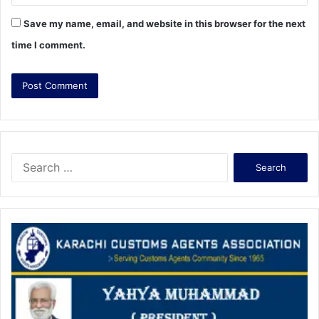
Save my name, email, and website in this browser for the next
time I comment.
S
e
a
r
c
h
f
o
r
: