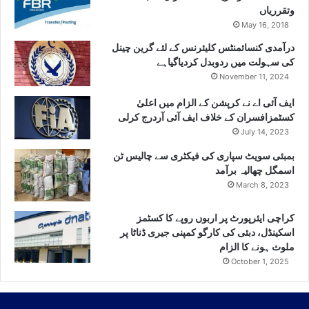
وتقرریاں
May 16, 2018
درآمدی کنسائمنٹس کلیئرنس کے لئے گرین چینل
کی سہولت میں ردوبدل کردیاگیاہے
November 11, 2024
ایف آئی اے نے کرپشن کے الزام میں اعلیٰ
کسٹمزافسران کے خلاف ایف آئی آردرج کرلی
July 14, 2023
بمبئی سویٹ سپاری کی فیکٹری سے چالیس ٹن
اسمگل چھالیہ برآمد
March 8, 2023
کراچی ایئرپورٹ پر اربوں روپے کا کسٹمز
اسکینڈل، دبئی کی کارگو کمپنی جیری ڈناٹا پر
ملوث ہونے کا الزام
October 1, 2025