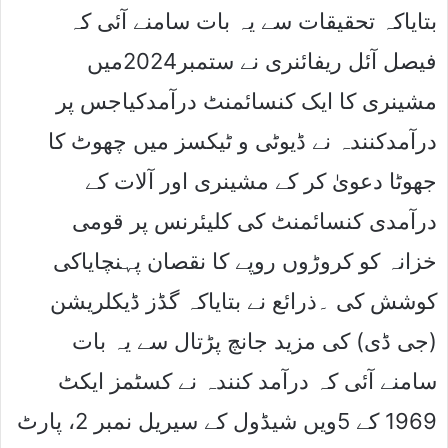
بتایاکہ تحقیقات سے یہ بات سامنے آئی کہ
فیصل آئل ریفائنری نے ستمبر2024میں
مشینری کا ایک کنسائمنٹ درآمدکیاجس پر
درآمدکنندہ نے ڈیوٹی و ٹیکسز میں چھوٹ کا
جھوٹا دعویٰ کر کے مشینری اور آلات کے
درآمدی کنسائمنٹ کی کلیئرنس پر قومی
خزانہ کو کروڑوں روپے کا نقصان پہنچایاکی
کوشش کی ۔ذرائع نے بتایاکہ گڈز ڈیکلریشن
(جی ڈی) کی مزید جانچ پڑتال سے یہ بات
سامنے آئی کہ درآمد کنندہ نے کسٹمز ایکٹ
1969 کے 5ویں شیڈول کے سیریل نمبر 2، پارٹ