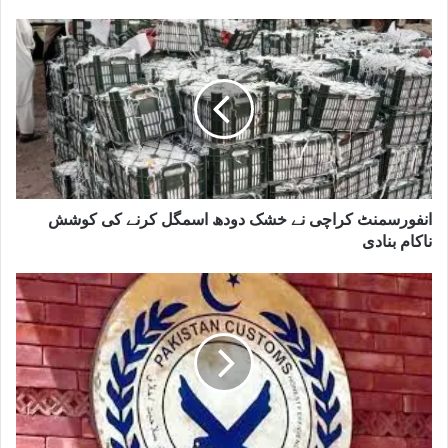
انفورسمنٹ کراچی نے خشک دودھ اسمگل کرنے کی کوشش
ناکام بنادی