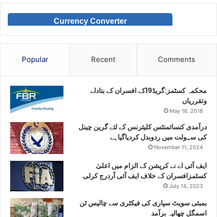
Currency Converter
Popular
Recent
Comments
محکمہ کسٹمز:گریڈ19کے افسران کے بتادلے
وتقرریاں
May 16, 2018
درآمدی کنسائمنٹس کلیئرنس کے لئے گرین چینل
کی سہولت میں ردوبدل کردیاگیاہے
November 11, 2024
ایف آئی اے نے کرپشن کے الزام میں اعلیٰ
کسٹمزافسران کے خلاف ایف آئی آردرج کرلی
July 14, 2023
بمبئی سویٹ سپاری کی فیکٹری سے چالیس ٹن
اسمگل چھالیہ برآمد