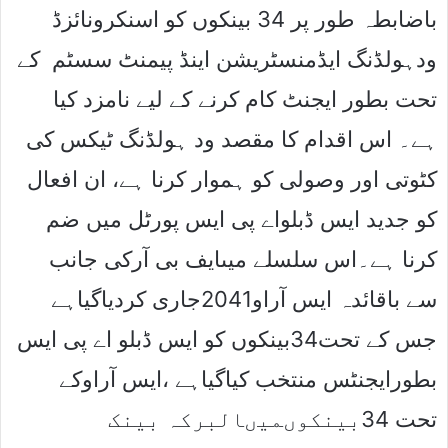
باضابطہ طور پر 34 بینکوں کو اسنکرونائزڈ
ودہولڈنگ ایڈمنسٹریشن اینڈ پیمنٹ سسٹم کے
تحت بطور ایجنٹ کام کرنے کے لیے نامزد کیا
ہے۔ اس اقدام کا مقصد ود ہولڈنگ ٹیکس کی
کٹوتی اور وصولی کو ہموار کرنا ہے، ان افعال
کو جدید ایس ڈبلواے پی ایس پورٹل میں ضم
کرنا ہے۔اس سلسلے میںایف بی آرکی جانب
سے باقائدہ ایس آراو2041جاری کردیاگیاہے
جس کے تحت34بینکوں کو ایس ڈبلو اے پی ایس
بطورایجنٹس منتخب کیاگیاہے ،ایس آراوکے
تحت 34بینکوںمیںالبرکہ بینک