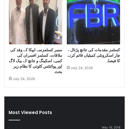
y
f
o
I
f
r
S
a
m
n
u
i
g
D
g
i
کسٹمز مقدمات کی جانچ پڑتال ،
ممبر کسٹمزسے ایپکا کے وفد کی
l
e
چار اسکرونٹی کمیٹیاں قائم کرنے
ملاقات، کسٹمز افسران کی
e
s
کا فیصلہ
کمی، اسکینگ و جانچ کے بیک لاگ
C
e
اور پوائنٹس کٹوتی کا نظام زیر
July 24, 2026
i
l
بحث
g
a
July 24, 2026
a
n
r
d
e
S
t
m
t
u
Most Viewed Posts
e
g
s
g
D
l
May 16, 2018