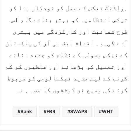
ہولڈنگ ٹیکس کے عمل کو خودکار بنا کر
ٹیکس انتظامیہ کو بہتر بنائے گا، اس
طرح شفافیت اور کارکردگی میں بہتری
آئے گی۔یہ اقدام ایف بی آر کی پاکستان
کے ٹیکس وصولی کے نظام کو جدید بنانے
اور تعمیل کو بڑھانے اور غلطیوں کو کم
کرنے کے لیے جدید ٹیکنالوجی کو مربوط
کرنے کی وسیع تر کوششوں کا حصہ ہے۔
Bank
FBR
SWAPS
WHT