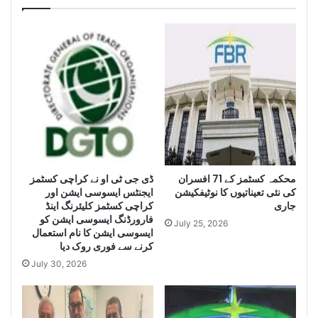
e
c
n
h
c
i
e
s
S
e
e
i
i
z
z
e
e
H
L
u
a
g
e
محکمہ کسٹمز کے 71 افسران
ڈی جی ٹی او نے کراچی کسٹمز
r
کی نئی تعیناتیوں کا نوٹیفکیشن
ایجنٹس ایسوسی ایشن اور
g
Q
جاری
کراچی کسٹمز کلیئرنگ اینڈ
e
u
فارورڈنگ ایسوسی ایشن کو
Q
a
July 25, 2026
ایسوسی ایشن کا نام استعمال
u
n
کرنے سے فوری روک دیا
a
t
July 30, 2026
n
i
t
t
i
y
t
o