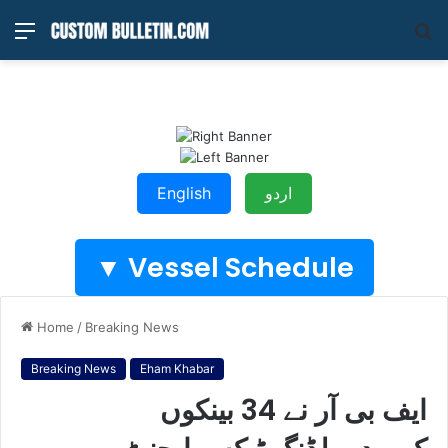
Menu
S
fo
اردو
English
Vessel Schedule ▼
Home
/
Breaking News
Breaking News
Eham Khabar
ایف بی آر نے 34 بینکوں