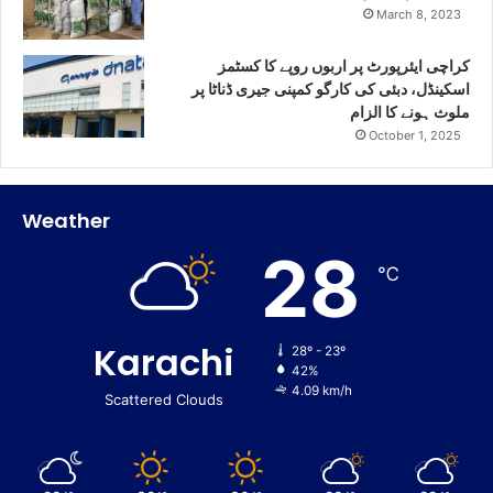
March 8, 2023
کراچی ایئرپورٹ پر اربوں روپے کا کسٹمز
اسکینڈل، دبئی کی کارگو کمپنی جیری ڈناٹا پر
ملوث ہونے کا الزام
October 1, 2025
Weather
28
℃
Karachi
28º - 23º
42%
4.09 km/h
Scattered Clouds