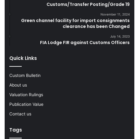
u
e
Customs/Transfer Posting/Grade 19
r
G
i
o
November 11, 2024
Green channel facility for import consignments
n
o
clearance has been Changed
g
d
F
s
July 14, 2023
Y
FIA Lodge FIR against Customs Officers
2
0
Quick Links
2
2
-
Custom Bulletin
2
About us
3
Valuation Rulings
Publication Value
Contact us
Tags