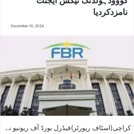
کووودہولڈنگ ٹیکس ایجنٹ
نامزدکردیا
December 10, 2024
کراچی(اسٹاف رپورٹر)فیڈرل بورڈ آف ریونیو نے