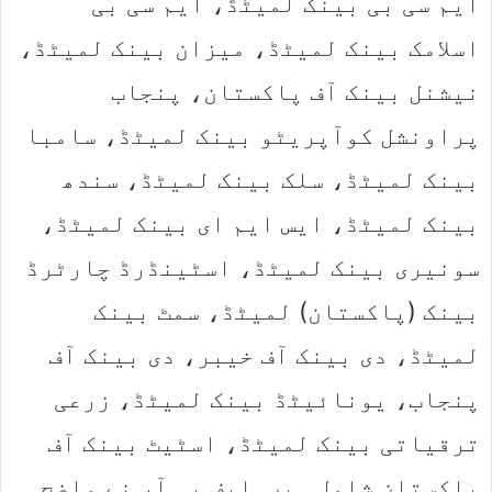
ایم سی بی بینک لمیٹڈ، ایم سی بی
اسلامک بینک لمیٹڈ، میزان بینک لمیٹڈ،
نیشنل بینک آف پاکستان، پنجاب
پراونشل کوآپریٹو بینک لمیٹڈ، سامبا
بینک لمیٹڈ، سلک بینک لمیٹڈ، سندھ
بینک لمیٹڈ، ایس ایم ای بینک لمیٹڈ،
سونیری بینک لمیٹڈ، اسٹینڈرڈ چارٹرڈ
بینک (پاکستان) لمیٹڈ، سمٹ بینک
لمیٹڈ، دی بینک آف خیبر، دی بینک آف
پنجاب، یونائیٹڈ بینک لمیٹڈ، زرعی
ترقیاتی بینک لمیٹڈ، اسٹیٹ بینک آف
پاکستان شامل ہیں۔ایف بی آر نے واضح