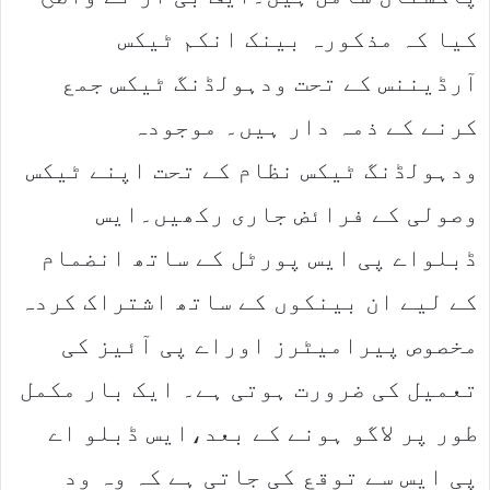
کیا کہ مذکورہ بینک انکم ٹیکس
آرڈیننس کے تحت ودہولڈنگ ٹیکس جمع
کرنے کے ذمہ دار ہیں۔ موجودہ
ودہولڈنگ ٹیکس نظام کے تحت اپنے ٹیکس
وصولی کے فرائض جاری رکھیں۔ایس
ڈبلواے پی ایس پورٹل کے ساتھ انضمام
کے لیے ان بینکوں کے ساتھ اشتراک کردہ
مخصوص پیرامیٹرز اوراے پی آئیز کی
تعمیل کی ضرورت ہوتی ہے۔ ایک بار مکمل
طور پر لاگو ہونے کے بعد،ایس ڈبلو اے
پی ایس سے توقع کی جاتی ہے کہ وہ ود