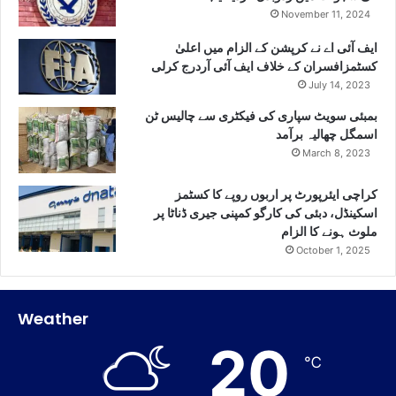
November 11, 2024
ایف آئی اے نے کرپشن کے الزام میں اعلیٰ
کسٹمزافسران کے خلاف ایف آئی آردرج کرلی
July 14, 2023
بمبئی سویٹ سپاری کی فیکٹری سے چالیس ٹن
اسمگل چھالیہ برآمد
March 8, 2023
کراچی ایئرپورٹ پر اربوں روپے کا کسٹمز
اسکینڈل، دبئی کی کارگو کمپنی جیری ڈناٹا پر
ملوث ہونے کا الزام
October 1, 2025
Weather
20
℃