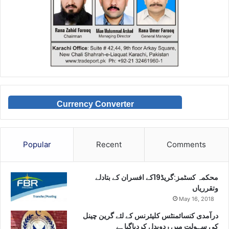
Currency Converter
Popular
Recent
Comments
محکمہ کسٹمز:گریڈ19کے افسران کے بتادلے
وتقرریاں
May 16, 2018
درآمدی کنسائمنٹس کلیئرنس کے لئے گرین چینل
کی سہولت میں ردوبدل کردیاگیاہے