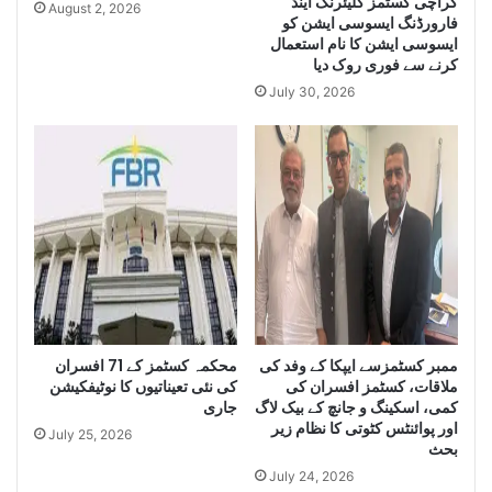
کراچی کسٹمز کلیئرنگ اینڈ
e
u
August 2, 2026
فارورڈنگ ایسوسی ایشن کو
Q
a
ایسوسی ایشن کا نام استعمال
u
n
کرنے سے فوری روک دیا
a
t
July 30, 2026
n
i
t
t
i
y
t
o
y
f
o
I
f
r
S
a
m
n
u
i
g
D
g
i
ممبر کسٹمزسے ایپکا کے وفد کی
محکمہ کسٹمز کے 71 افسران
l
e
ملاقات، کسٹمز افسران کی
کی نئی تعیناتیوں کا نوٹیفکیشن
e
s
کمی، اسکینگ و جانچ کے بیک لاگ
جاری
C
e
اور پوائنٹس کٹوتی کا نظام زیر
July 25, 2026
i
l
بحث
g
a
July 24, 2026
a
n