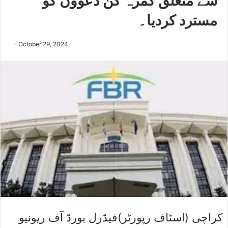
سے متعلق گمرہ کن دعووں کو
مسترد کردیا۔
October 29, 2024
کراچی (اسٹاف رپورٹر)فیڈرل بورڈ آف ریونیو