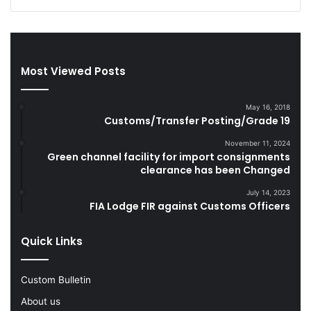
r
d
e
S
t
m
t
u
Most Viewed Posts
e
g
s
g
D
l
May 16, 2018
u
e
Customs/Transfer Posting/Grade 19
r
G
i
o
November 11, 2024
Green channel facility for import consignments
n
o
clearance has been Changed
g
d
F
s
July 14, 2023
Y
FIA Lodge FIR against Customs Officers
2
0
Quick Links
2
2
-
Custom Bulletin
2
About us
3