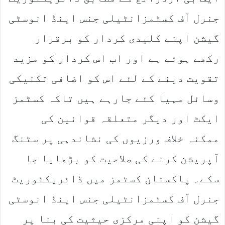
جنرل آف کسٹمزانٹیلی جنس اینڈ انوسٹی
گیشن اپنے کلیدی کردار کو برقرار
رکھے ہوئے ہے اور اب اس کردار کو مزید
تقویت دینے کے لئے اس کو اضافی تکنیکی
وسائل مہیا کئے جارہے ہیں تاکہ کسٹمز
ایکٹ اور دیگر متعلقہ قوانین کی
ممکنہ خلاف ورزیوں کی نشاندہی پر سٹنگ
آپریشن کرنے کی صلاحیت کو بڑھایا جا
سکے۔ پاکستان کسٹمز میں ڈائریکٹوریٹ
جنرل آف کسٹمزانٹیلی جنس اینڈ انوسٹی
گیشن کو اپنی مرکزی حیثیت کی بنا پر