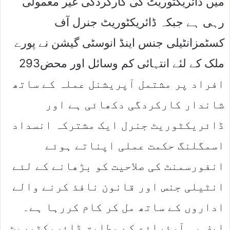
میں ڈائریکٹوریٹ کی کارکردگی غیر معمولی
رہی ہے جبکہ ڈائریکٹوریٹ جنرل آف
کسٹمزانٹیلی جنس اینڈ انوسٹی گیشن نے پورے
ملک کے لئے انتہائی کم وسائل اور محض293
افراد پر مشتمل آپریشنل عملہ کے ساتھ
شاندار کارکردگی دکھائی ہے اور
ڈائریکٹوریٹ جنرل ایک مشترکہ انسداد
اسمگلنگ حکمت عملی اپناتے ہوئے
انفورسمنٹ کی صلاحیت کو بڑھانے کے لئے
انٹیلی جنس اور قانون نافذ کرنے والے
اداروں کے ساتھ مل کر کام کررہا ہے۔
ایف بی آرذرائع کے مطابق ڈائریکٹوریٹ