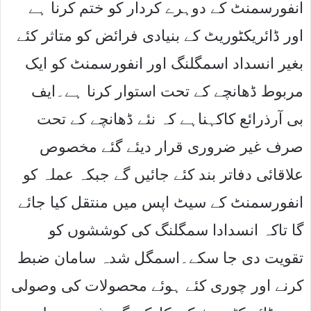
انفورسمنٹ کے دوہرے کردار کو ختم کرنا ہے
اور ڈائریکٹوریٹ کے بنیادی فرائض کو متاثر کئے
بغیر انسداد اسمگلنگ اور انفورسمنٹ کو ایک
مربوط ڈھانچے کے تحت استوار کرنا ہے۔ایف
بی آرذرائع کاکہناہے کہ نئے ڈھانچے کے تحت
صرف غیر ضروری قرار دیئے گئے مخصوص
علاقائی دفاتر بند کئے جائیں گے جبکہ عملہ کو
انفورسمنٹ کے سیٹ اپس میں منتقل کیا جائے
گا تاکہ انسدادا سمگلنگ کی کوششوں کو
تقویت دی جا سکے۔اسمگل شدہ سامان ضبط
کرنے اور چوری کئے ہوئے محصولات کی وصولی