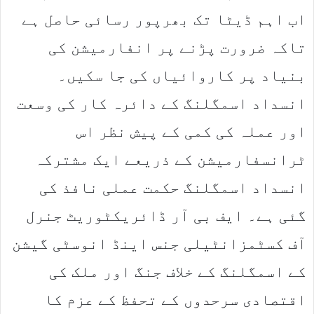
اب اہم ڈیٹا تک بھرپور رسائی حاصل ہے
تاکہ ضرورت پڑنے پر انفارمیشن کی
بنیاد پر کاروائیاں کی جا سکیں۔
انسداد اسمگلنگ کے دائرہ کار کی وسعت
اور عملہ کی کمی کے پیش نظر اس
ٹرانسفارمیشن کے ذریعے ایک مشترکہ
انسداد اسمگلنگ حکمت عملی نافذ کی
گئی ہے۔ ایف بی آر ڈائریکٹوریٹ جنرل
آف کسٹمزانٹیلی جنس اینڈ انوسٹی گیشن
کے اسمگلنگ کے خلاف جنگ اور ملک کی
اقتصادی سرحدوں کے تحفظ کے عزم کا