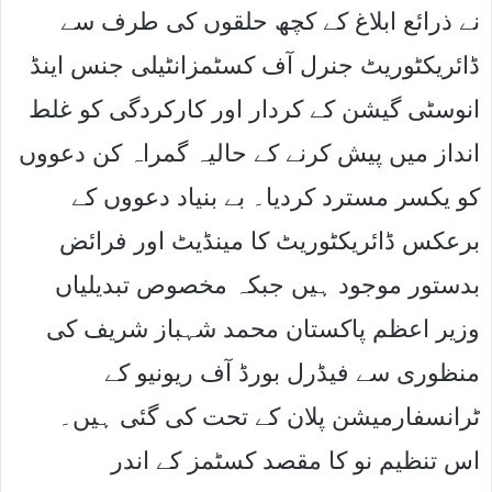
نے ذرائع ابلاغ کے کچھ حلقوں کی طرف سے
ڈائریکٹوریٹ جنرل آف کسٹمزانٹیلی جنس اینڈ
انوسٹی گیشن کے کردار اور کارکردگی کو غلط
انداز میں پیش کرنے کے حالیہ گمراہ کن دعووں
کو یکسر مسترد کردیا۔ بے بنیاد دعووں کے
برعکس ڈائریکٹوریٹ کا مینڈیٹ اور فرائض
بدستور موجود ہیں جبکہ مخصوص تبدیلیاں
وزیر اعظم پاکستان محمد شہباز شریف کی
منظوری سے فیڈرل بورڈ آف ریونیو کے
ٹرانسفارمیشن پلان کے تحت کی گئی ہیں۔
اس تنظیم نو کا مقصد کسٹمز کے اندر