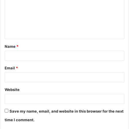
m
m
e
n
t
Name
*
*
Email
*
Website
Save my name, email, and website in this browser for the next
time I comment.