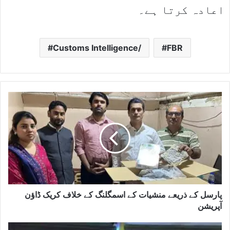
اعادہ کرتا ہے۔
Customs Intelligence/
FBR
پارسل کے ذریعے منشیات کے اسمگلنگ کے خلاف کریک ڈاﺅن
آپریشن