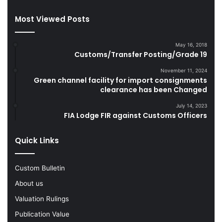
t
u
Most Viewed Posts
e
g
s
g
D
l
May 16, 2018
u
e
Customs/Transfer Posting/Grade 19
r
G
i
o
November 11, 2024
Green channel facility for import consignments
n
o
clearance has been Changed
g
d
F
s
July 14, 2023
Y
FIA Lodge FIR against Customs Officers
2
0
Quick Links
2
2
-
Custom Bulletin
2
About us
3
Valuation Rulings
Publication Value