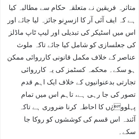
متاثرہ فریقین نے متعلقہ حکام سے مطالبہ کیا
ہے کہ ایف آئی آر کا ازسرِنو جائزہ لیا جائے اور
اس میں اسٹیکر کی تبدیلی اور لیپ ٹاپ ماڈلز
کی جعلسازی کو شامل کیا جائے تاکہ ملوث
عناصر کے خلاف مکمل قانونی کارروائی ممکن
ہو سکے۔ محکمہ کسٹمز کی یہ کارروائی
تجارتی بدعنوانیوں کے خلاف ایک اہم قدم
تصور کی جا رہی ہے، تاہم اس میں تمام
پہلوو¿ں کا احاطہ کرنا ضروری ہے تاکہ
آئندہ اس قسم کی کوششوں کو روکا جا
سکے۔