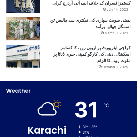
کسٹمزافسران کے خلاف ایف آئی آردرج کرلی
July 14, 2023
بمبئی سویٹ سپاری کی فیکٹری سے چالیس ٹن
اسمگل چھالیہ برآمد
March 8, 2023
کراچی ایئرپورٹ پر اربوں روپے کا کسٹمز
اسکینڈل، دبئی کی کارگو کمپنی جیری ڈناٹا پر
ملوث ہونے کا الزام
October 1, 2025
Weather
31
℃
Karachi
31º - 25º
31%