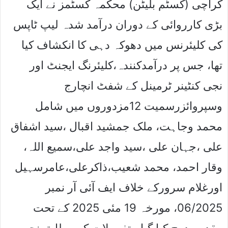
کراچی (کسٹم بلیٹن) محکمہ کسٹمز نے ایک
بڑی کارروائی کے دوران درآمد شدہ لیپ ٹاپس
کی کلیئرنس میں دھوکہ دہی کا انکشاف کیا
تھا، جس پر درآمدکنندہ،کلیئرنگ ایجنٹ اور
نجی کنٹینر ٹرمینل کے شفٹ انچارج
وسپروائزرسمیت 12مزدوروں میں شامل
محمد وجاہت، ملک جمشید اقبال ،سید اشفاق
علی ،جہان علی ،سید واجد علی،سمیع اللہ،
وقار احمد، محمد شعیب،ذاکرعلی،عامرسہیل
اورغلام سرورکے خلاف ایف آئی آر نمبر
06/2025، مورخہ 19 مئی 2025 کے تحت
مقدمہ درج کیا گیا۔ تفصیلات کے مطابق نجی