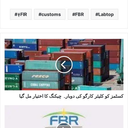
#ٖFIR
customs
FBR
Labtop
کسٹمز کو کلیئر کارگو کی دوبارہ چیکنگ کا اختیار مل گیا