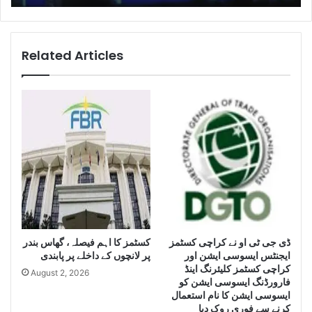
e
t
l
K
l
a
i
r
Related Articles
g
a
e
c
n
h
c
i
e
s
S
e
e
i
i
z
z
e
e
H
L
u
a
g
e
ڈی جی ٹی او نے کراچی کسٹمز
کسٹمز کا اہم فیصلہ، گھاس بندر
r
ایجنٹس ایسوسی ایشن اور
پر لانچوں کے داخلے پر پابندی
g
Q
کراچی کسٹمز کلیئرنگ اینڈ
e
u
August 2, 2026
فارورڈنگ ایسوسی ایشن کو
Q
a
ایسوسی ایشن کا نام استعمال
u
n
کرنے سے فوری روک دیا