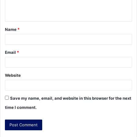
e
n
t
Name
*
*
Email
*
Website
Save my name, email, and website in this browser for the next
time I comment.