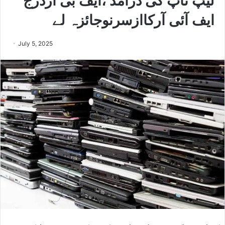
لیپ ٹاپ کی درآمد ،ایف بی آردرج
ایف آئی آرکاازسرنوجائزہ لے
July 5, 2025