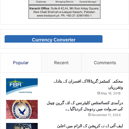
Currency Converter
Popular
Recent
Comments
محکمہ کسٹمز:گریڈ19کے افسران کے بتادلے
وتقرریاں
May 16, 2018
درآمدی کنسائمنٹس کلیئرنس کے لئے گرین چینل
کی سہولت میں ردوبدل کردیاگیاہے
November 11, 2024
ایف آئی اے نے کرپشن کے الزام میں اعلیٰ