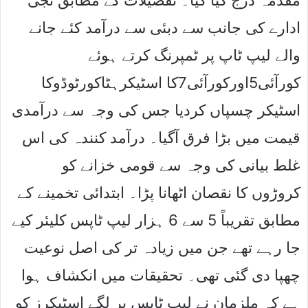
ادارے کی جانب سے دبئی سے درآمد کئے جانے
والے لیپ ٹاپ پر ٹمپرنگ کرتے ہوئے
کورآئی5اورکورآئی7کا اسٹیکرہٹاکورٹوڈوکا
اسٹیکر چسپاں کردیا جس کی وجہ سے درآمدی
قیمت میں بڑا فرق آگیا۔ درآمد کنندہ کی اس
غلط بیانی کی وجہ سے قومی خزانے کو
کروڑوں کا نقصان اٹھانا پڑا۔ ابتدائی تخمینے کے
مطابق تقریباً 5 سے 6 ہزار لیپ ٹاپس کلیئر کیے
جا رہے تھے جن میں زیادہ تر کی اصل نوعیت
چھپا دی گئی تھی۔ تحقیقات میں انکشاف ہوا
ہے کہ ملزمان نے لیپ ٹاپس پر لگے اسٹیکرز کو