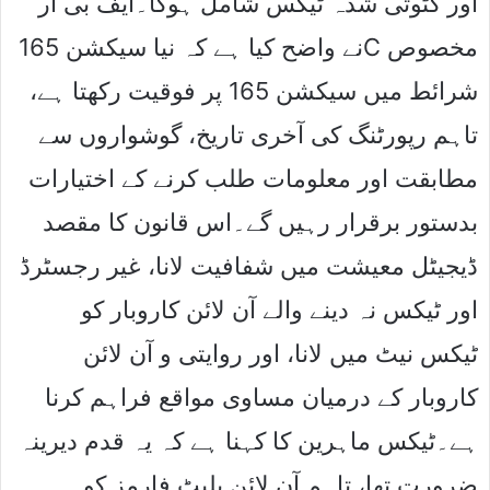
اور کٹوتی شدہ ٹیکس شامل ہوگا۔ایف بی آر
نے واضح کیا ہے کہ نیا سیکشن 165C مخصوص
شرائط میں سیکشن 165 پر فوقیت رکھتا ہے،
تاہم رپورٹنگ کی آخری تاریخ، گوشواروں سے
مطابقت اور معلومات طلب کرنے کے اختیارات
بدستور برقرار رہیں گے۔اس قانون کا مقصد
ڈیجیٹل معیشت میں شفافیت لانا، غیر رجسٹرڈ
اور ٹیکس نہ دینے والے آن لائن کاروبار کو
ٹیکس نیٹ میں لانا، اور روایتی و آن لائن
کاروبار کے درمیان مساوی مواقع فراہم کرنا
ہے۔ٹیکس ماہرین کا کہنا ہے کہ یہ قدم دیرینہ
ضرورت تھا، تاہم آن لائن پلیٹ فارمز کو