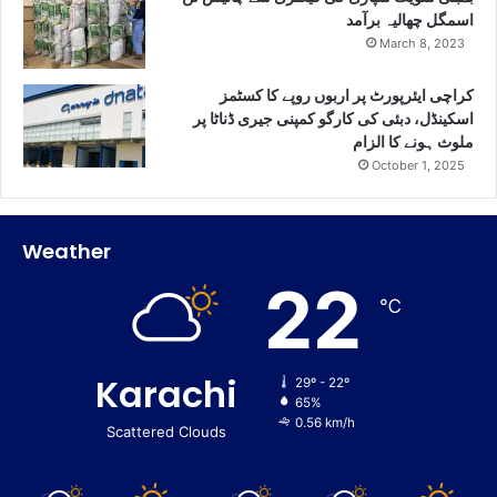
اسمگل چھالیہ برآمد
March 8, 2023
کراچی ایئرپورٹ پر اربوں روپے کا کسٹمز
اسکینڈل، دبئی کی کارگو کمپنی جیری ڈناٹا پر
ملوث ہونے کا الزام
October 1, 2025
Weather
22
℃
Karachi
29º - 22º
65%
0.56 km/h
Scattered Clouds