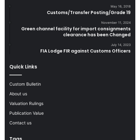
D
l
May 16, 2018
u
e
Customs/Transfer Posting/Grade 19
r
G
i
o
November 11, 2024
Green channel facility for import consignments
n
o
clearance has been Changed
g
d
F
s
July 14, 2023
Y
FIA Lodge FIR against Customs Officers
2
0
Quick Links
2
2
-
Custom Bulletin
2
About us
3
Valuation Rulings
Publication Value
Contact us
Tags