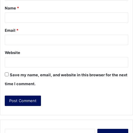
t
Name
*
*
Email
*
Website
Save my name, email, and website in this browser for the next
time I comment.
S