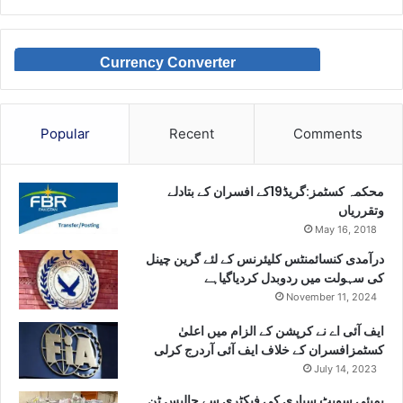
Currency Converter
Popular
Recent
Comments
محکمہ کسٹمز:گریڈ19کے افسران کے بتادلے
وتقرریاں
May 16, 2018
درآمدی کنسائمنٹس کلیئرنس کے لئے گرین چینل
کی سہولت میں ردوبدل کردیاگیاہے
November 11, 2024
ایف آئی اے نے کرپشن کے الزام میں اعلیٰ
کسٹمزافسران کے خلاف ایف آئی آردرج کرلی
July 14, 2023
بمبئی سویٹ سپاری کی فیکٹری سے چالیس ٹن