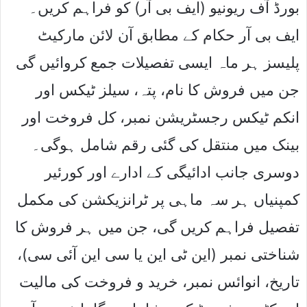
بورڈ آف ریونیو (ایف بی آر) کو فراہم کریں۔
ایف بی آر حکام کے مطابق آن لائن مارکیٹ
پلیسز ہر ماہ ایسی تفصیلات جمع کروائیں گی
جن میں فروش کا نام، پتہ، سیلز ٹیکس اور
انکم ٹیکس رجسٹریشن نمبر، کل فروخت اور
بینک میں منتقل کی گئی رقم شامل ہوگی۔
دوسری جانب ادائیگی کے ادارے اور کورئیر
کمپنیاں ہر سہ ماہی پر ٹرانزیکشن کی مکمل
تفصیل فراہم کریں گی، جن میں ہر فروش کا
شناختی نمبر (این ٹی این یا سی این آئی سی)،
تاریخ، انوائس نمبر، خرید و فروخت کی مالیت