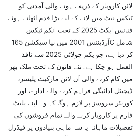
لائن کاروبار کے ذریعے ہونے والی آمدنی کو
ٹیکس نیٹ میں لانے کے لیے بڑا قدم اٹھاتے ہوئے
فنانس ایکٹ 2025 کے تحت انکم ٹیکس
آرڈیننس 2001 میں نیا سیکشن 165C شامل
کر دیا ہے، جو یکم جولائی 2025 سے نافذ
العمل ہو چکا ہے۔نئے قانون کے تحت ملک بھر
میں کام کرنے والی آن لائن مارکیٹ پلیسز،
ڈیجیٹل ادائیگی فراہم کرنے والے ادارے، اور
کوریئر سروسز پر لازم ہوگا کہ وہ اپنے پلیٹ
فارم پر کاروبار کرنے والے تمام فروشوں کی
تفصیلات ماہانہ یا سہ ماہی بنیادوں پر فیڈرل