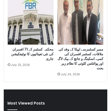
t
o
y
f
o
I
f
r
S
a
m
n
u
i
g
D
g
i
ممبر کسٹمزسے ایپکا کے وفد کی
محکمہ کسٹمز کے 71 افسران
l
e
ملاقات، کسٹمز افسران کی
کی نئی تعیناتیوں کا نوٹیفکیشن
e
s
کمی، اسکینگ و جانچ کے بیک لاگ
جاری
C
e
اور پوائنٹس کٹوتی کا نظام زیر
July 25, 2026
i
l
بحث
g
a
July 24, 2026
a
n
r
d
e
S
t
m
t
u
Most Viewed Posts
e
g
s
g