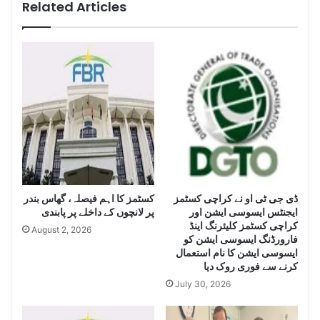
i
r
Related Articles
g
a
e
c
n
h
c
i
e
s
S
e
e
i
i
z
z
e
e
H
L
u
a
g
e
ڈی جی ٹی او نے کراچی کسٹمز
کسٹمز کا اہم فیصلہ، گھاس بندر
r
ایجنٹس ایسوسی ایشن اور
پر لانچوں کے داخلے پر پابندی
g
Q
کراچی کسٹمز کلیئرنگ اینڈ
e
u
August 2, 2026
فارورڈنگ ایسوسی ایشن کو
Q
a
ایسوسی ایشن کا نام استعمال
u
n
کرنے سے فوری روک دیا
a
t
July 30, 2026
n
i
t
t
i
y