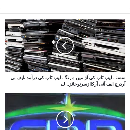
سستے لیپ ٹاپ کی آڑ میں مہنگے لیپ ٹاپ کی درآمد ،ایف بی
آردرج ایف آئی آرکاازسرنوجائزہ لے