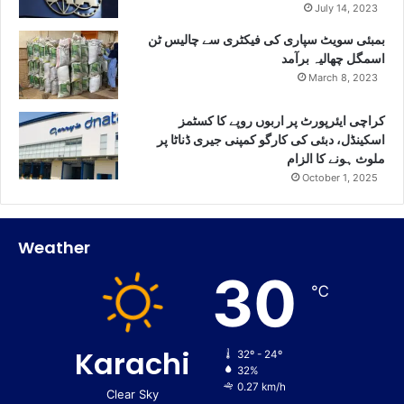
July 14, 2023
بمبئی سویٹ سپاری کی فیکٹری سے چالیس ٹن
اسمگل چھالیہ برآمد
March 8, 2023
کراچی ایئرپورٹ پر اربوں روپے کا کسٹمز
اسکینڈل، دبئی کی کارگو کمپنی جیری ڈناٹا پر
ملوث ہونے کا الزام
October 1, 2025
Weather
30
℃
Karachi
32º - 24º
32%
0.27 km/h
Clear Sky