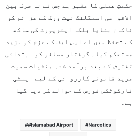
حکمتِ عملی کا مظہر ہے جس نے نہ صرف بین
الاقوامی اسمگلنگ نیٹ ورک کے عزائم کو
ناکام بنایا بلکہ ایئرپورٹ کی ساکھ
کے تحفظ میں اے ایس ایف کے عزم کو مزید
مستحکم کیا۔ گرفتار مسافر کو ابتدائی
تفتیش کے بعد برآمد شدہ منشیات سمیت
مزید قانونی کارروائی کے لیے اینٹی
نارکوٹکس فورس کے حوالے کر دیا گیا
ہے۔
#Islamabad Airport
Narcotics