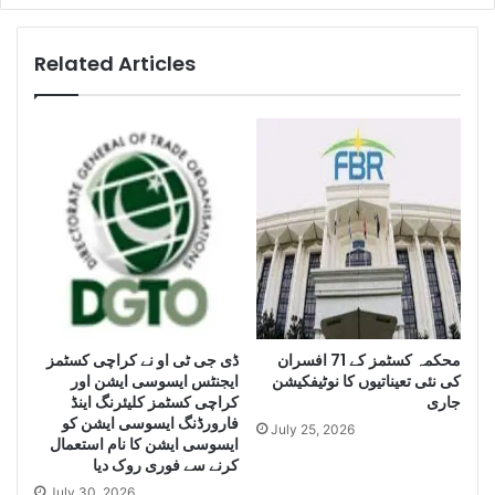
l
K
l
a
i
r
Related Articles
g
a
e
c
n
h
c
i
e
s
S
e
e
i
i
z
z
e
e
H
L
u
a
g
r
ڈی جی ٹی او نے کراچی کسٹمز
محکمہ کسٹمز کے 71 افسران
e
کی نئی تعیناتیوں کا نوٹیفکیشن
ایجنٹس ایسوسی ایشن اور
g
Q
جاری
کراچی کسٹمز کلیئرنگ اینڈ
e
u
فارورڈنگ ایسوسی ایشن کو
Q
a
July 25, 2026
ایسوسی ایشن کا نام استعمال
u
n
کرنے سے فوری روک دیا
a
t
July 30, 2026