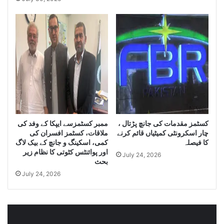
n
i
t
t
i
y
t
o
y
f
o
I
f
r
S
a
m
n
u
i
g
D
g
i
کسٹمز مقدمات کی جانچ پڑتال ،
ممبر کسٹمزسے ایپکا کے وفد کی
l
e
چار اسکرونٹی کمیٹیاں قائم کرنے
ملاقات، کسٹمز افسران کی
e
s
کا فیصلہ
کمی، اسکینگ و جانچ کے بیک لاگ
C
e
اور پوائنٹس کٹوتی کا نظام زیر
July 24, 2026
i
l
بحث
g
a
July 24, 2026
a
n
r
d
e
S
t
m
t
u