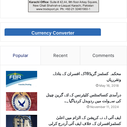
Currency Converter
Popular
Recent
Comments
محکمہ کسٹمز:گریڈ19کے افسران کے بتادلے
وتقرریاں
May 16, 2018
درآمدی کنسائمنٹس کلیئرنس کے لئے گرین چینل
کی سہولت میں ردوبدل کردیاگیاہے
November 11, 2024
ایف آئی اے نے کرپشن کے الزام میں اعلیٰ
کسٹمزافسران کے خلاف ایف آئی آردرج کرلی