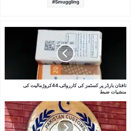
Smuggling
تافتان بارڈر پر کسٹمز کی کارروائی،44کروڑمالیت کی
منشیات ضبط