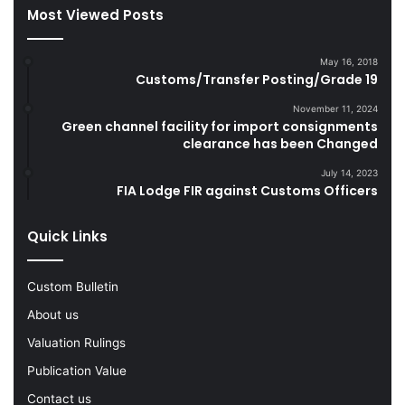
Most Viewed Posts
e
g
s
g
D
l
May 16, 2018
u
e
Customs/Transfer Posting/Grade 19
r
G
i
o
November 11, 2024
Green channel facility for import consignments
n
o
clearance has been Changed
g
d
F
s
July 14, 2023
Y
FIA Lodge FIR against Customs Officers
2
0
Quick Links
2
2
-
Custom Bulletin
2
About us
3
Valuation Rulings
Publication Value
Contact us