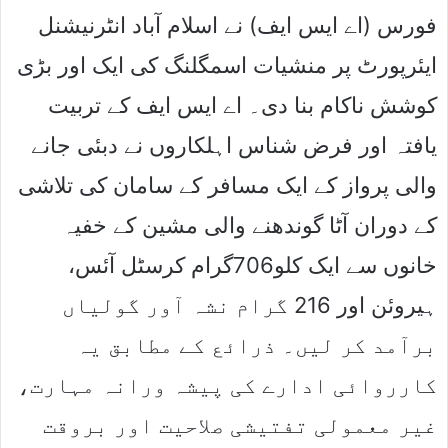
فورس (اے ایس ایف) نے اسلام آباد انٹرنیشنل
ایئرپورٹ پر منشیات اسمگلنگ کی ایک اور بڑی
کوشش ناکام بنا دی۔ اے ایس ایف کے تربیت
یافتہ اور فرض شناس اہلکاروں نے دبئی جانے
والی پرواز کے ایک مسافر کے سامان کی تلاشی
کے دوران آٹا گوندھنے والی مشین کے خفیہ
خانوں سے ایک کلو706گرام کرسٹل آئس،
ہیروئن اور 216 گرام نشہ آور گولیاں
برآمد کر لیں۔ ذرائع کے مطابق یہ
کارروائی ادارے کی پیشہ ورانہ مہارت،
غیر معمولی تفتیشی صلاحیت اور بروقت