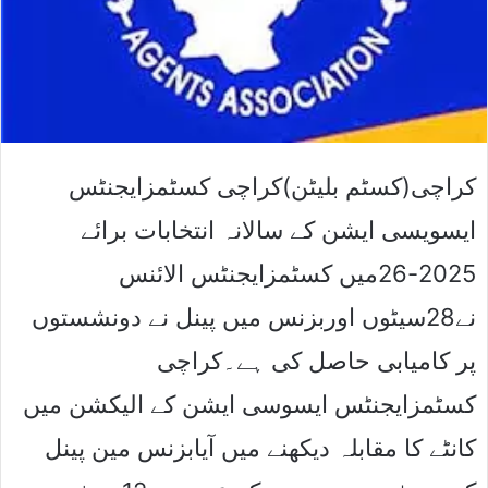
کراچی(کسٹم بلیٹن)کراچی کسٹمزایجنٹس
ایسویسی ایشن کے سالانہ انتخابات برائے
2025-26میں کسٹمزایجنٹس الائنس
نے28سیٹوں اوربزنس میں پینل نے دونشستوں
پر کامیابی حاصل کی ہے۔کراچی
کسٹمزایجنٹس ایسوسی ایشن کے الیکشن میں
کانٹے کا مقابلہ دیکھنے میں آیابزنس مین پینل