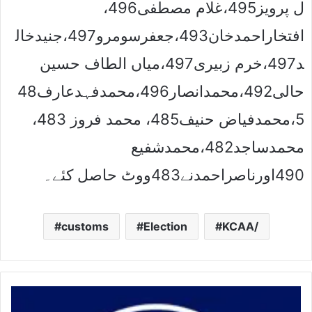
ل پرویز495،غلام مصطفی496،
افتخاراحمدخان493،جعفرسومرو497،جنیدخال
د497،خرم زبیری497،میاں الطاف حسین
حالی492،محمدانصار496،محمدفہدعارف48
5،محمدفیاض حنیف485، محمد فروز 483،
محمدساجد482،محمدشفیع
490اورناصراحمدنے483ووٹ حاصل کئے۔
customs
Election
KCAA/