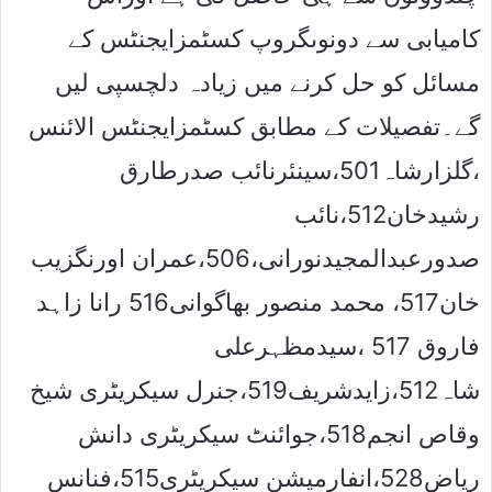
کامیابی سے دونوںگروپ کسٹمزایجنٹس کے
مسائل کو حل کرنے میں زیادہ دلچسپی لیں
گے۔تفصیلات کے مطابق کسٹمزایجنٹس الائنس
،گلزارشاہ501،سینئرنائب صدرطارق
رشیدخان512،نائب
صدورعبدالمجیدنورانی،506،عمران اورنگزیب
خان517، محمد منصور بھاگوانی516 رانا زاہد
فاروق 517 ،سیدمظہرعلی
شاہ512،زایدشریف519،جنرل سیکریٹری شیخ
وقاص انجم518،جوائنٹ سیکریٹری دانش
ریاض528،انفارمیشن سیکریٹری515،فنانس