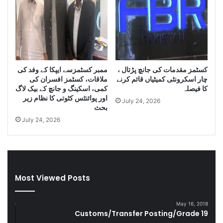
f
r
S
a
m
n
u
i
g
D
g
i
کسٹمز مقدمات کی جانچ پڑتال ،
ممبر کسٹمزسے ایپکا کے وفد کی
l
e
چار اسکرونٹی کمیٹیاں قائم کرنے
ملاقات، کسٹمز افسران کی
e
s
کا فیصلہ
کمی، اسکینگ و جانچ کے بیک لاگ
C
e
اور پوائنٹس کٹوتی کا نظام زیر
July 24, 2026
i
l
بحث
g
a
July 24, 2026
a
n
r
d
e
S
t
m
t
u
Most Viewed Posts
e
g
s
g
D
l
May 16, 2018
u
e
Customs/Transfer Posting/Grade 19
r
G