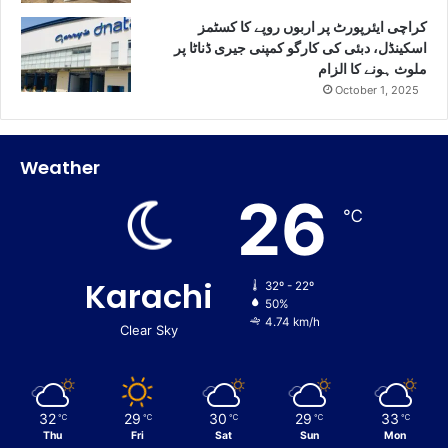
کراچی ایئرپورٹ پر اربوں روپے کا کسٹمز
اسکینڈل، دبئی کی کارگو کمپنی جیری ڈناٹا پر
ملوث ہونے کا الزام
October 1, 2025
Weather
26
℃
Karachi
32º - 22º
50%
4.74 km/h
Clear Sky
32
29
30
29
33
℃
℃
℃
℃
℃
Thu
Fri
Sat
Sun
Mon