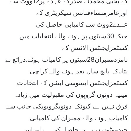
کے یحییٰ محمدنے صدرکے عہدے پر12ووٹ سے
اورعامرمنشاءفنانس سیکریٹری کے
عہدے2ووٹ سے کامیابی حاصل کی
جبکہ30سیٹوں پر ہونے والے انتخابات میں
کسٹمزایجنٹس الائنس کے
نامزدممبران28سیٹوں پر کامیاب ہوئے،ذرائع نے
بتایاکہ پانچ سال بعد ہونے والے کراچی
کسٹمزایجنٹس ایسوسی ایشن کے انتخابات
میںیہ دونوں گروپوں کی مقبولیت میں زیادہ
فرق نہیں ہے کیونکہ دونوںگروپوںکی جانب سے
کامیاب ہونے والے ممبران کی کامیابی
چندووٹوں سے ہی حاصل کی ہے اوراس