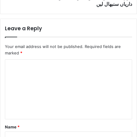
داریاں سنبھال لیں
Leave a Reply
Your email address will not be published.
Required fields are
marked
*
C
o
m
m
e
n
t
Name
*
*