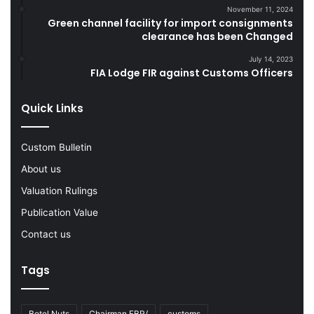
i
o
November 11, 2024
Green channel facility for import consignments
n
o
clearance has been Changed
g
d
F
s
July 14, 2023
Y
FIA Lodge FIR against Customs Officers
2
0
Quick Links
2
2
-
Custom Bulletin
2
About us
3
Valuation Rulings
Publication Value
Contact us
Tags
Betel Nuts
Chairman FBR/
customs