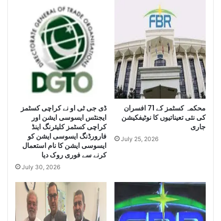
n
h
c
i
e
s
S
e
e
i
i
z
z
e
e
H
L
u
a
g
e
محکمہ کسٹمز کے 71 افسران
ڈی جی ٹی او نے کراچی کسٹمز
r
کی نئی تعیناتیوں کا نوٹیفکیشن
ایجنٹس ایسوسی ایشن اور
g
Q
جاری
کراچی کسٹمز کلیئرنگ اینڈ
e
u
فارورڈنگ ایسوسی ایشن کو
Q
a
July 25, 2026
ایسوسی ایشن کا نام استعمال
u
n
کرنے سے فوری روک دیا
a
t
July 30, 2026
n
i
t
t
i
y
t
o
y
f
o
I