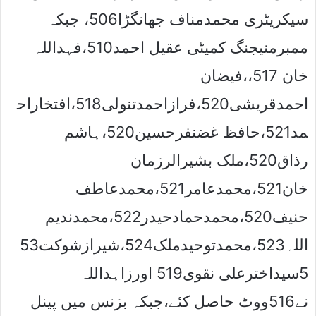
سیکریٹری محمدمناف جھانگڑا506، جبکہ
ممبرمنیجنگ کمیٹی عقیل احمد510،فہداللہ
خان 517،،فیضان
احمدقریشی520،فرازاحمدتنولی518،افتخاراح
مد521،حافظ غضنفرحسین520،ہاشم
رذاق520،ملک بشیرالرزمان
خان521،محمدعامر521،محمدعاطف
حنیف520،محمدحمادحیدر522،محمدندیم
اللہ523،محمدتوحیدملک524،شیرازشوکت53
5سیداخترعلی نقوی519 اورزاہداللہ
نے516ووٹ حاصل کئے،جبکہ بزنس میں پینل