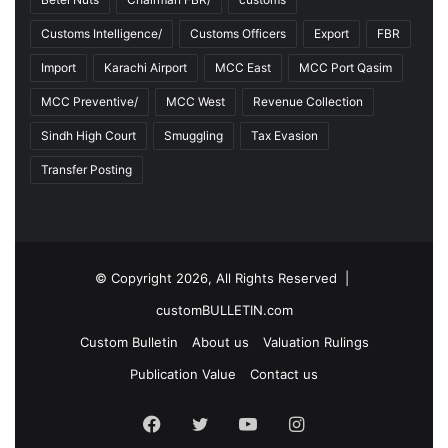
Customs Intelligence/
Customs Officers
Export
FBR
Import
Karachi Airport
MCC East
MCC Port Qasim
MCC Preventive/
MCC West
Revenue Collection
Sindh High Court
Smuggling
Tax Evasion
Transfer Posting
© Copyright 2026, All Rights Reserved |
customBULLETIN.com
Custom Bulletin
About us
Valuation Rulings
Publication Value
Contact us
F
T
Y
I