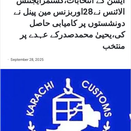
ایشن کے انتخابات،کسٹمزایجنٹس
الائنس نے28اوربزنس مین پینل نے
دونشستوں پر کامیابی حاصل
کی،یحییٰ محمدصدرکے عہدے پر
منتخب
September 28, 2025