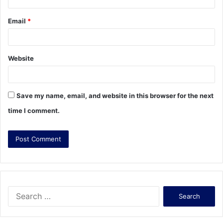
Email
*
Website
Save my name, email, and website in this browser for the next
time I comment.
S
e
a
r