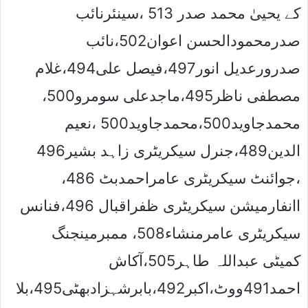
کے یحییٰ محمد صدر 513 ،سینئرنائب
صدرمحمودالحسن اعوان502،نائب
صدرورعدیل انور497،فیصل علی494،غلام
مصطفی ناظر495،ماجدعلی سومرو500،
محمدجاوید500،محمدجاوید500 ،نعیم
الدین489،جنرل سیکریٹری زاہد بشیر496
،جوائنٹ سیکریٹری عامراحمدبٹ 486،
اانفارمیشن سیکریٹری ظفراقبال 496،فنانس
سیکریٹری عامرمنشاء508، ممبرمینجنگ
کمیٹی عبداللہ طاہر505،آکاش
احمد491ووٹ،اکبر492،بابرشہزادبھٹی495،بلا