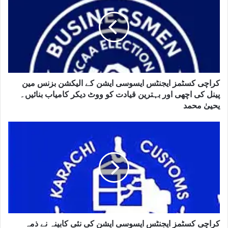
کراچی کسٹمز ایجنٹس ایسوسی ایشن کے الیکشن بزنس مین
پینل کی اچھی اور بہترین قیادت کو ووٹ دیکر کامیاب بنائیں۔
یحییٰ محمد
کراچی کسٹمز ایجنٹس ایسوسی ایشن کی نئی کابینہ نے ذمہ