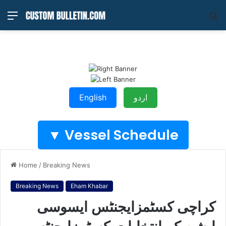
Menu
S
fo
اردو
English
Vessel Schedule ▼
Home
/
Breaking News
Breaking News
Eham Khabar
کراچی کسٹمزایجنٹس ایسوسی