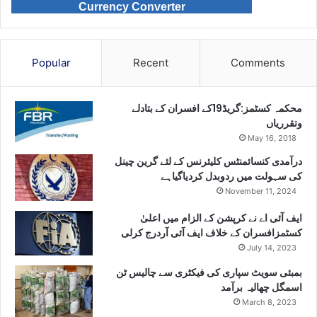
Currency Converter
Popular
Recent
Comments
محکمہ کسٹمز:گریڈ19کے افسران کے بتادلے
وتقرریاں
May 16, 2018
درآمدی کنسائمنٹس کلیئرنس کے لئے گرین چینل
کی سہولت میں ردوبدل کردیاگیاہے
November 11, 2024
ایف آئی اے نے کرپشن کے الزام میں اعلیٰ
کسٹمزافسران کے خلاف ایف آئی آردرج کرلی
July 14, 2023
بمبئی سویٹ سپاری کی فیکٹری سے چالیس ٹن
اسمگل چھالیہ برآمد
March 8, 2023