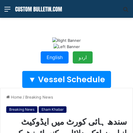
Menu
S
fo
اردو
English
Vessel Schedule ▼
Home
/
Breaking News
Breaking News
Eham Khabar
سندھ ہائی کورٹ میں ایڈوکیٹ