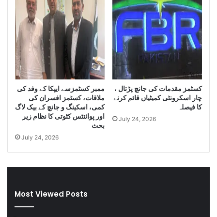
t
o
y
f
o
I
f
r
S
a
m
n
u
i
g
D
g
i
کسٹمز مقدمات کی جانچ پڑتال ،
ممبر کسٹمزسے ایپکا کے وفد کی
l
e
چار اسکرونٹی کمیٹیاں قائم کرنے
ملاقات، کسٹمز افسران کی
e
s
کا فیصلہ
کمی، اسکینگ و جانچ کے بیک لاگ
C
e
اور پوائنٹس کٹوتی کا نظام زیر
July 24, 2026
i
l
بحث
g
a
July 24, 2026
a
n
r
d
e
S
t
m
t
u
Most Viewed Posts
e
g
s
g
D
l