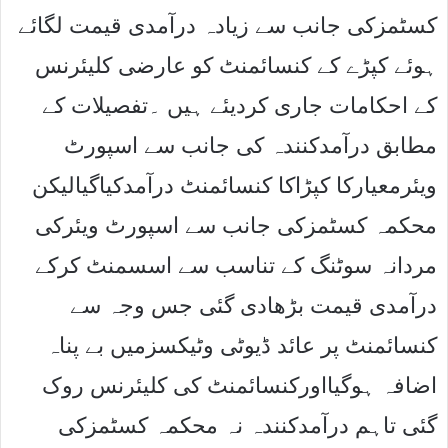
کسٹمزکی جانب سے زیادہ درآمدی قیمت لگائے
ہوئے کپڑے کے کنسائمنٹ کو عارضی کلیئرنس
کے احکامات جاری کردیئے ہیں ۔تفصیلات کے
مطابق درآمدکنندہ کی جانب سے اسپورٹ
ویئرمعیارکا کپڑاکا کنسائمنٹ درآمدکیاگیالیکن
محکمہ کسٹمزکی جانب سے اسپورٹ ویئرکی
مردانہ سوٹنگ کے تناسب سے اسسمنٹ کرکے
درآمدی قیمت بڑھادی گئی جس وجہ سے
کنسائمنٹ پر عائد ڈیوٹی وٹیکسزمیں بے پناہ
اضافہ ہوگیااورکنسائمنٹ کی کلیئرنس روک
گئی تاہم درآمدکنندہ نہ محکمہ کسٹمزکی