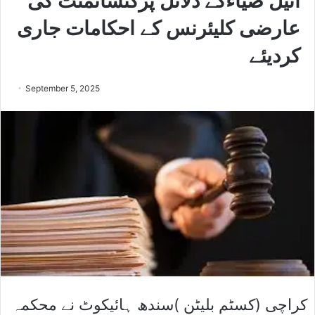
انیل ضیاءکے دلائل پرکنسائمنٹ کی
عارضی کلیئرنس کے احکامات جاری
کردیئے
September 5, 2025
کراچی (کسٹم بلیٹن )سندھ ہائیکوٹ نے محکمہ