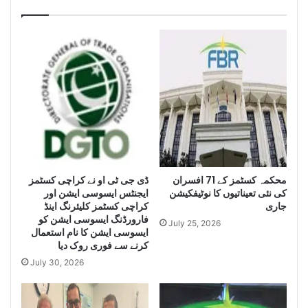
g
a
e
c
n
h
c
i
e
s
S
e
e
i
i
z
z
e
e
H
L
u
a
g
e
محکمہ کسٹمز کے 71 افسران
ڈی جی ٹی او نے کراچی کسٹمز
r
کی نئی تعیناتیوں کا نوٹیفکیشن
ایجنٹس ایسوسی ایشن اور
g
Q
جاری
کراچی کسٹمز کلیئرنگ اینڈ
e
u
فارورڈنگ ایسوسی ایشن کو
Q
a
July 25, 2026
ایسوسی ایشن کا نام استعمال
u
n
کرنے سے فوری روک دیا
a
t
July 30, 2026
n
i
t
t
i
y