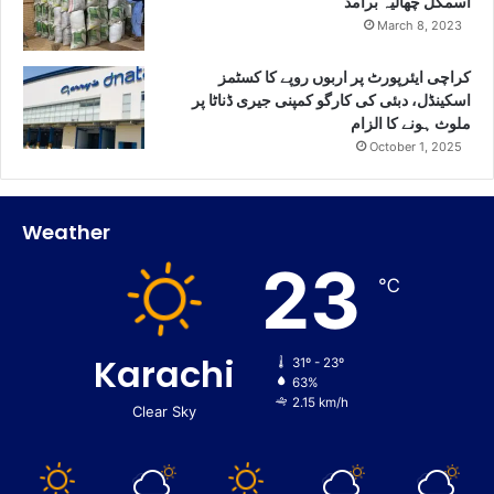
اسمگل چھالیہ برآمد
March 8, 2023
کراچی ایئرپورٹ پر اربوں روپے کا کسٹمز
اسکینڈل، دبئی کی کارگو کمپنی جیری ڈناٹا پر
ملوث ہونے کا الزام
October 1, 2025
Weather
23
℃
Karachi
31º - 23º
63%
2.15 km/h
Clear Sky