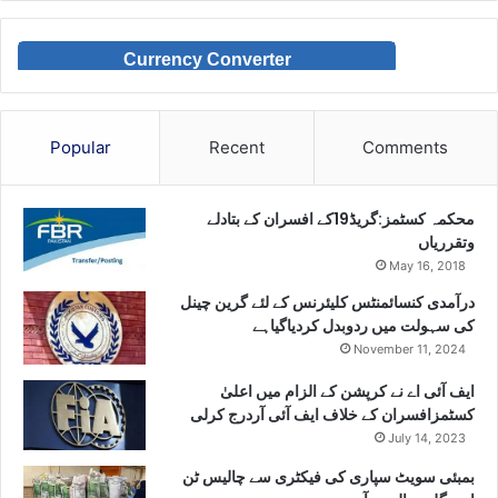
Currency Converter
Popular
Recent
Comments
محکمہ کسٹمز:گریڈ19کے افسران کے بتادلے
وتقرریاں
May 16, 2018
درآمدی کنسائمنٹس کلیئرنس کے لئے گرین چینل
کی سہولت میں ردوبدل کردیاگیاہے
November 11, 2024
ایف آئی اے نے کرپشن کے الزام میں اعلیٰ
کسٹمزافسران کے خلاف ایف آئی آردرج کرلی
July 14, 2023
بمبئی سویٹ سپاری کی فیکٹری سے چالیس ٹن