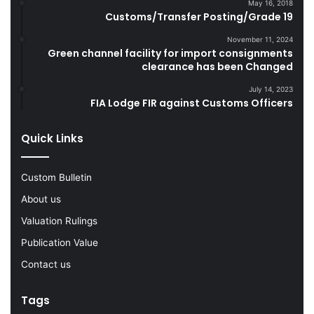
May 16, 2018
u
e
Customs/Transfer Posting/Grade 19
r
G
i
o
November 11, 2024
Green channel facility for import consignments
n
o
clearance has been Changed
g
d
F
s
July 14, 2023
Y
FIA Lodge FIR against Customs Officers
2
0
Quick Links
2
2
-
Custom Bulletin
2
About us
3
Valuation Rulings
Publication Value
Contact us
Tags