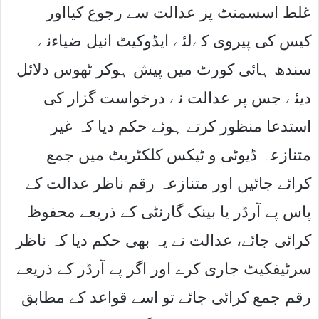
غلط اسسمنٹ پر عدالت سے رجوع کیااور
کیس کی پیروی کےلئے ایڈوکیٹ انیل ضیاءنے
سندھ ہائی کورٹ میں پیش ہوکر ٹھوس دلائل
دیئے جس پر عدالت نے درخواست گزار کی
استدعا منظور کرتے ہوئے حکم دیا کہ غیر
متنازعہ ڈیوٹی و ٹیکس کلکٹریٹ میں جمع
کرائے جائیں اور متنازعہ رقم ناظر عدالت کے
پاس پے آرڈر یا بینک گارنٹی کے ذریعے محفوظ
کرائی جائے، عدالت نے یہ بھی حکم دیا کہ ناظر
سرٹیفکیٹ جاری کرے اور اگر پے آرڈر کے ذریعے
رقم جمع کرائی جائے تو اسے قواعد کے مطابق