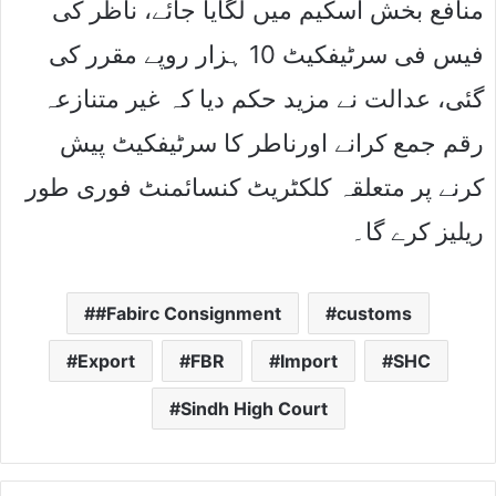
منافع بخش اسکیم میں لگایا جائے، ناظر کی
فیس فی سرٹیفکیٹ 10 ہزار روپے مقرر کی
گئی، عدالت نے مزید حکم دیا کہ غیر متنازعہ
رقم جمع کرانے اورناطر کا سرٹیفکیٹ پیش
کرنے پر متعلقہ کلکٹریٹ کنسائمنٹ فوری طور
ریلیز کرے گا۔
#Fabirc Consignment
customs
Export
FBR
Import
SHC
Sindh High Court