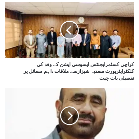
کراچی کسٹمزایجنٹس ایسوسی ایشن کے وفد کی
کلکٹرایئرپورٹ سعدیہ شیزازسے ملاقات ،اہم مسائل پر
تفصیلی بات چیت