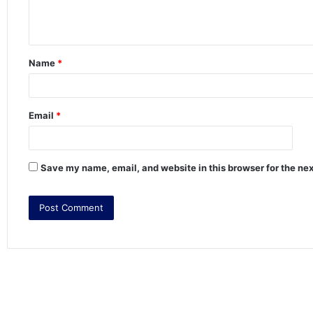
e
n
t
Name
*
*
Email
*
Save my name, email, and website in this browser for the ne