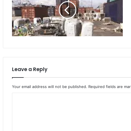
Leave a Reply
Your email address will not be published.
Required fields are ma
C
o
m
m