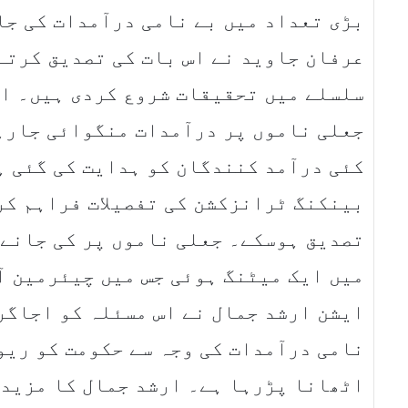
بڑی تعداد میں بے نامی درآمدات کی جا
عرفان جاوید نے اس بات کی تصدیق کرتے
سلسلے میں تحقیقات شروع کردی ہیں۔ ان
جعلی ناموں پر درآمدات منگوائی جارہ
کئی درآمد کنندگان کو ہدایت کی گئی ہ
بینکنگ ٹرانزکشن کی تفصیلات فراہم کر
تصدیق ہوسکے۔ جعلی ناموں پر کی جانے 
میں ایک میٹنگ ہوئی جس میں چیئرمین 
ایشن ارشد جمال نے اس مسئلہ کو اجاگر 
نامی درآمدات کی وجہ سے حکومت کو ریون
اٹھانا پڑرہا ہے۔ ارشد جمال کا مزید 