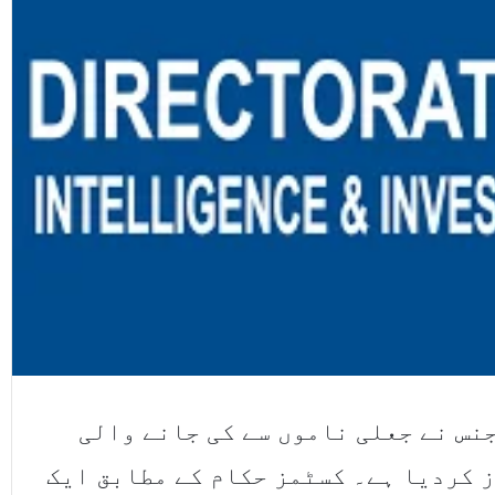
نس نے جعلی ناموں سے کی جانے والی
ز کردیا ہے۔ کسٹمز حکام کے مطابق ایک