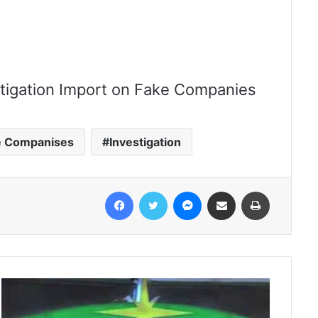
stigation Import on Fake Companies
e Companises
Investigation
Facebook
Twitter
Messenger
Share via Email
Print