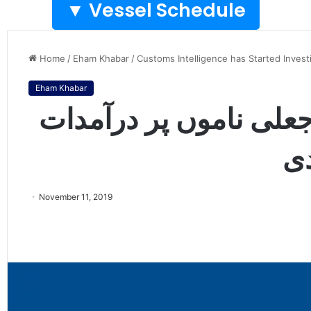
Vessel Schedule ▼
Home
/
Eham Khabar
/
Customs Intelligence has Started Inves
Eham Khabar
علی ناموں پر درآمدات
ی
November 11, 2019