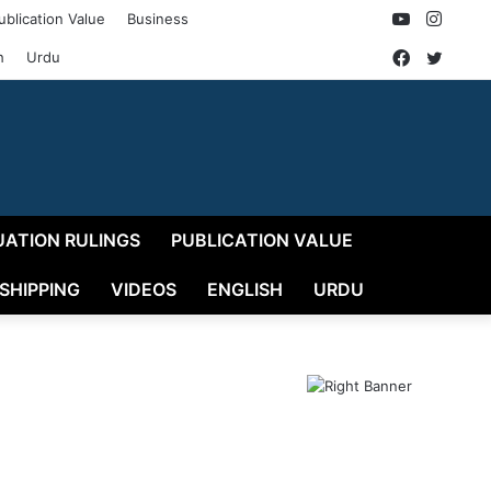
YouTube
Insta
ublication Value
Business
Faceboo
Twitt
h
Urdu
UATION RULINGS
PUBLICATION VALUE
 SHIPPING
VIDEOS
ENGLISH
URDU