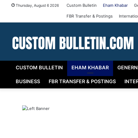
Custom Bulletin
Eham Khabar
G
Thursday, August 6 2026
FBR Transfer & Postings
Internati
CUSTOM BULLETIN
EHAM KHABAR
GENERN
BUSINESS
FBR TRANSFER & POSTINGS
INTE