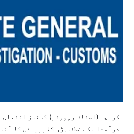
کراچی (اسٹاف رپورٹر) کسٹمز انٹیلی ج
درآمدات کے خلاف بڑی کارروائی کا آغا