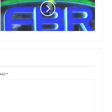
rked
*