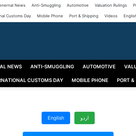
enernal News
Anti-Smuggling
Automotive
Valuation Rulings
P
onal Customs Day
Mobile Phone
Port & Shipping
Videos
Englis
AL NEWS
ANTI-SMUGGLING
AUTOMOTIVE
VAL
RNATIONAL CUSTOMS DAY
MOBILE PHONE
PORT &
English
اردو