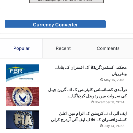
Currency Converter
Popular
Recent
Comments
محکمہ کسٹمز:گریڈ19کے افسران کے بتادلے
وتقرریاں
May 16, 2018
درآمدی کنسائمنٹس کلیئرنس کے لئے گرین چینل
کی سہولت میں ردوبدل کردیاگیاہے
November 11, 2024
ایف آئی اے نے کرپشن کے الزام میں اعلیٰ
کسٹمزافسران کے خلاف ایف آئی آردرج کرلی
July 14, 2023