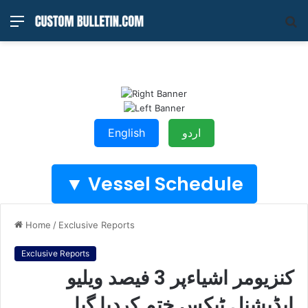
Menu
S
fo
English
اردو
Vessel Schedule ▼
Home
/
Exclusive Reports
Exclusive Reports
کنزیومر اشیاءپر 3 فیصد ویلیو
ایڈیشنل ٹیکس ختم کردیا گیا