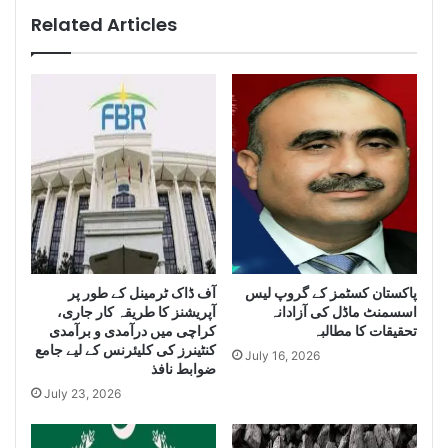
i
r
Related Articles
g
a
e
c
n
h
c
i
e
s
S
e
e
i
i
z
z
e
e
H
L
u
a
g
r
آف ڈاک ٹرمینل کے طور پر
پاکستان کسٹمز کے گروپ لیس
e
اسسمنٹ ماڈل کی آزادانہ
آپریشنز کا طریقہ کار جاری،
g
Q
تحقیقات کا مطالبہ
کراچی میں درآمدی و برآمدی
e
u
کنٹینرز کی کلیئرنس کے لیے جامع
Q
a
July 16, 2026
ضوابط نافذ
u
n
July 23, 2026
a
t
n
i
t
t