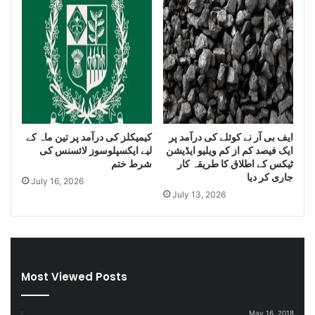
i
y
t
o
y
f
o
I
f
r
S
a
m
n
u
i
g
D
ایف بی آر نے کوئلے کی درآمد پر
کیمیکلز کی درآمد پر تین ماہ کے
g
i
ایک فیصد کم از کم ویلیو ایڈیشن
لیے ایکسپلوسوز لائسنس کی
l
e
ٹیکس کے اطلاق کا طریقہ کار
شرط ختم
e
s
جاری کر دیا
July 16, 2026
C
e
July 13, 2026
i
l
g
a
a
n
r
d
e
S
t
m
Most Viewed Posts
t
u
e
g
May 16, 2018