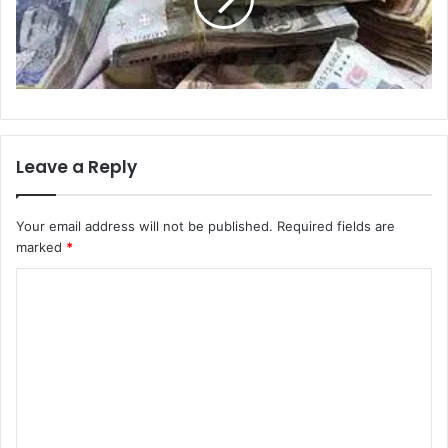
Leave a Reply
Your email address will not be published.
Required fields are
marked
*
C
o
m
m
e
n