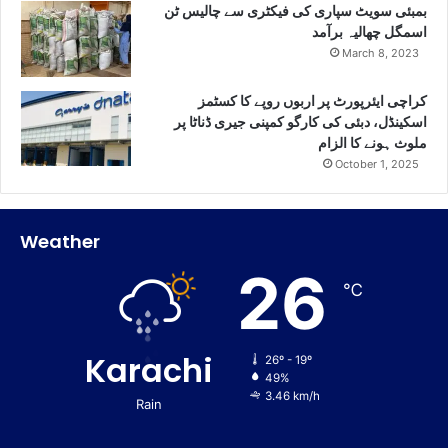
بمبئی سویٹ سپاری کی فیکٹری سے چالیس ٹن
اسمگل چھالیہ برآمد
March 8, 2023
کراچی ایئرپورٹ پر اربوں روپے کا کسٹمز
اسکینڈل، دبئی کی کارگو کمپنی جیری ڈناٹا پر
ملوث ہونے کا الزام
October 1, 2025
Weather
26
℃
Karachi
26º - 19º
49%
3.46 km/h
Rain