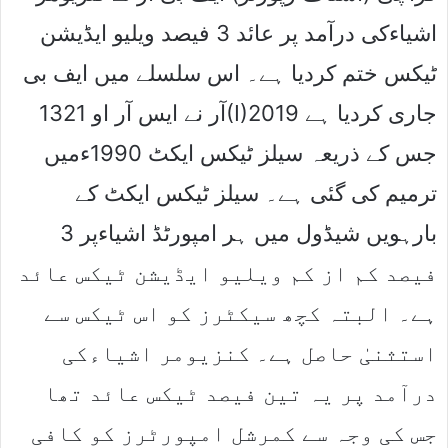
اشیاءکی درآمد پر عائد 3 فیصد ویلیو ایڈیشن
ٹیکس ختم کردیا ہے۔ اس سلسلے میں ایف بی
آر نے ایس آر او 1321(I)2019 جاری کردیا ہے
جس کے ذریعہ سیلز ٹیکس ایکٹ 1990ءمیں
ترمیم کی گئی ہے۔ سیلز ٹیکس ایکٹ کے
بارہویں شیڈول میں ہر امپورٹڈ اشیاءپر 3
فیصد کم از کم ویلیو ایڈیشن ٹیکس عائد
ہے۔ البتہ کچھ سیکٹرز کو اس ٹیکس سے
استثنیٰ حاصل ہے۔ کنزیومر اشیاءکی
درآمد پر یہ تین فیصد ٹیکس عائد تھا
جس کی وجہ سے کمرشل امپورٹرز کو کافی