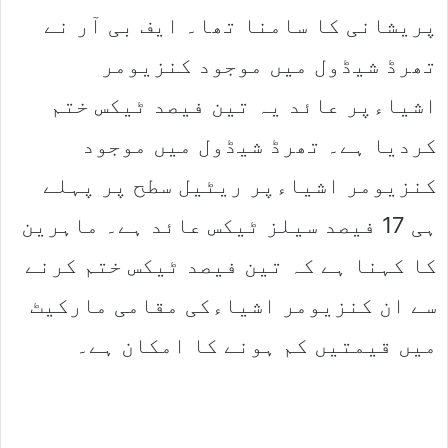
پریشانی کا سامنا تھا۔ ایف بی آر نے
تھرڈ شیڈول میں موجود کنزیومر
اشیاءپر عائد یہ تین فیصد ٹیکس ختم
کردیا ہے۔ تھرڈ شیڈول میں موجود
کنزیومر اشیاءپر ریٹیل سطح پر پہلے
ہی 17 فیصد سیلز ٹیکس عائد ہے۔ ماہرین
کا کہنا ہے کہ تین فیصد ٹیکس ختم کرنے
سے ان کنزیومر اشیاءکی مقامی مارکیٹ
میں قیمتیں کم ہونے کا امکان ہے۔