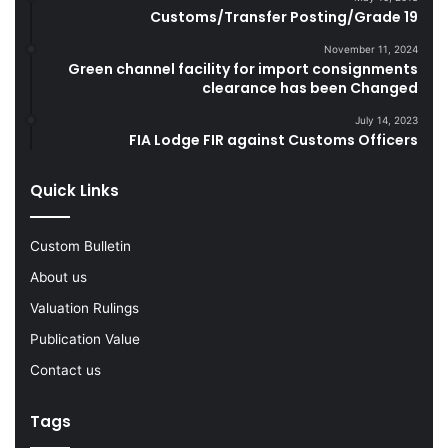
s
g
Customs/Transfer Posting/Grade 19
D
l
u
e
November 11, 2024
r
Green channel facility for import consignments
G
clearance has been Changed
i
o
n
o
July 14, 2023
g
d
FIA Lodge FIR against Customs Officers
F
s
Y
Quick Links
2
0
2
Custom Bulletin
2
-
About us
2
Valuation Rulings
3
Publication Value
Contact us
Tags