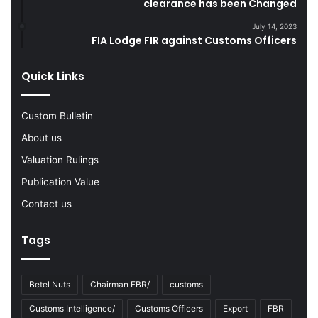
r
clearance has been Changed
G
i
o
July 14, 2023
n
o
FIA Lodge FIR against Customs Officers
g
d
F
s
Quick Links
Y
2
0
Custom Bulletin
2
2
About us
-
Valuation Rulings
2
3
Publication Value
Contact us
Tags
Betel Nuts
Chairman FBR/
customs
Customs Intelligence/
Customs Officers
Export
FBR