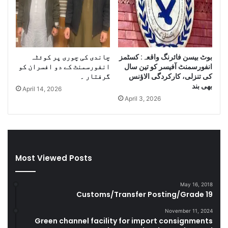
o
I
f
r
S
a
m
n
u
i
بوٹ بیسن فائرنگ واقعہ: کسٹمز
چاندی کی چوری پر کوئٹہ
g
D
انفورسمنٹ آفیسر کو تین سال
انفورسمنٹ کے دو افسران کو
g
i
کی تنزلی، کارکردگی الاﺅنس
گرفتار ۔
l
e
بھی بند
April 14, 2026
e
s
April 3, 2026
C
e
i
l
g
a
a
n
r
d
e
S
Most Viewed Posts
t
m
t
u
May 16, 2018
e
g
Customs/Transfer Posting/Grade 19
s
g
D
l
November 11, 2024
u
e
Green channel facility for import consignments