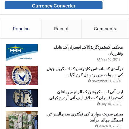
Currency Converter
Popular
Recent
Comments
محکمہ کسٹمز:گریڈ19کے افسران کے بتادلے
وتقرریاں
May 16, 2018
درآمدی کنسائمنٹس کلیئرنس کے لئے گرین چینل
کی سہولت میں ردوبدل کردیاگیاہے
November 11, 2024
ایف آئی اے نے کرپشن کے الزام میں اعلیٰ
کسٹمزافسران کے خلاف ایف آئی آردرج کرلی
July 14, 2023
بمبئی سویٹ سپاری کی فیکٹری سے چالیس ٹن
اسمگل چھالیہ برآمد
March 8, 2023