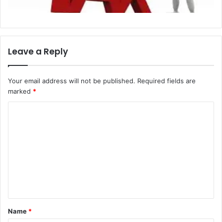
Leave a Reply
Your email address will not be published.
Required fields are
marked
*
C
o
m
m
e
n
t
Name
*
*