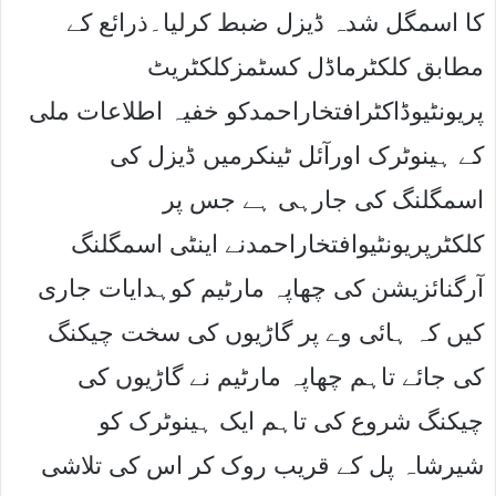
کا اسمگل شدہ ڈیزل ضبط کرلیا۔ذرائع کے
مطابق کلکٹرماڈل کسٹمزکلکٹریٹ
پریونٹیوڈاکٹرافتخاراحمدکو خفیہ اطلاعات ملی
کے ہینوٹرک اورآئل ٹینکرمیں ڈیزل کی
اسمگلنگ کی جارہی ہے جس پر
کلکٹرپریونٹیوافتخاراحمدنے اینٹی اسمگلنگ
آرگنائزیشن کی چھاپہ مارٹیم کوہدایات جاری
کیں کہ ہائی وے پر گاڑیوں کی سخت چیکنگ
کی جائے تاہم چھاپہ مارٹیم نے گاڑیوں کی
چیکنگ شروع کی تاہم ایک ہینوٹرک کو
شیرشاہ پل کے قریب روک کر اس کی تلاشی