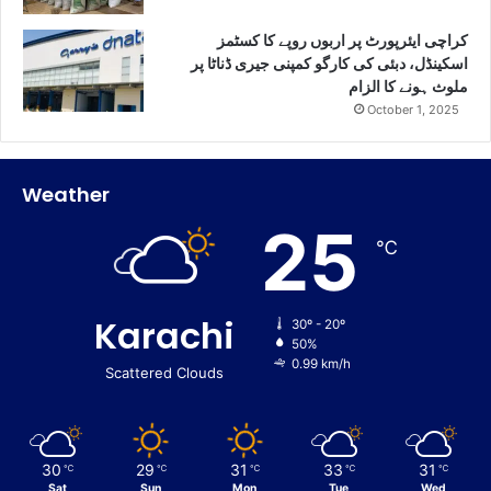
کراچی ایئرپورٹ پر اربوں روپے کا کسٹمز
اسکینڈل، دبئی کی کارگو کمپنی جیری ڈناٹا پر
ملوث ہونے کا الزام
October 1, 2025
Weather
25
℃
Karachi
30º - 20º
50%
0.99 km/h
Scattered Clouds
30
29
31
33
31
℃
℃
℃
℃
℃
Sat
Sun
Mon
Tue
Wed