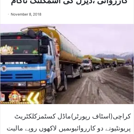
کارروائی ،ڈیزل کی اسمگلنگ ناکام
November 8, 2018
کراچی(اسٹاف رپورٹر)ماڈل کسٹمزکلکٹریٹ
پریونٹیونے دو کارروائیوںمیں لاکھوں روپے مالیت