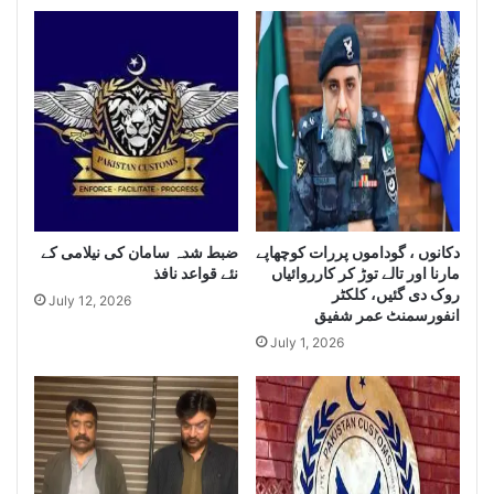
n
h
c
i
e
s
S
e
e
i
i
z
z
e
e
H
L
u
a
g
r
ضبط شدہ سامان کی نیلامی کے
دکانوں ، گوداموں پررات کوچھاپے
e
مارنا اور تالے توڑ کر کارروائیاں
نئے قواعد نافذ
g
Q
روک دی گئیں، کلکٹر
e
u
July 12, 2026
انفورسمنٹ عمر شفیق
Q
a
u
July 1, 2026
n
a
t
n
i
t
t
i
y
t
o
y
f