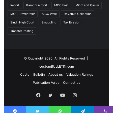
Import
Karachi Airport
MCC East
MCC Port Qasim
MCC Preventive/
MCC West
Revenue Collection
Sindh High Court
Smuggling
Tax Evasion
Transfer Posting
© Copyright 2026, All Rights Reserved |
customBULLETIN.com
Custom Bulletin
About us
Valuation Rulings
Publication Value
Contact us
F
T
Y
I
a
w
o
n