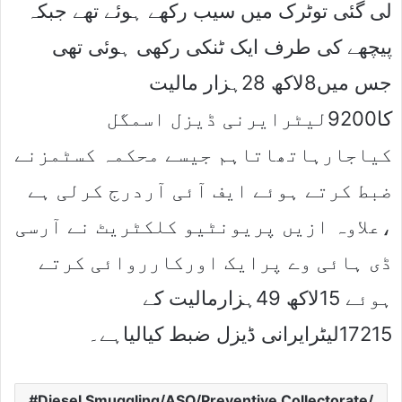
لی گئی توٹرک میں سیب رکھے ہوئے تھے جبکہ
پیچھے کی طرف ایک ٹنکی رکھی ہوئی تھی
جس میں8لاکھ 28ہزار مالیت
کا9200لیٹرایرنی ڈیزل اسمگل
کیاجارہاتھاتاہم جیسے محکمہ کسٹمزنے
ضبط کرتے ہوئے ایف آئی آردرج کرلی ہے
،علاوہ ازیں پریونٹیو کلکٹریٹ نے آرسی
ڈی ہائی وے پرایک اورکارروائی کرتے
ہوئے 15لاکھ 49ہزارمالیت کے
17215لیٹرایرانی ڈیزل ضبط کیالیاہے۔
Diesel Smuggling/ASO/Preventive Collectorate/