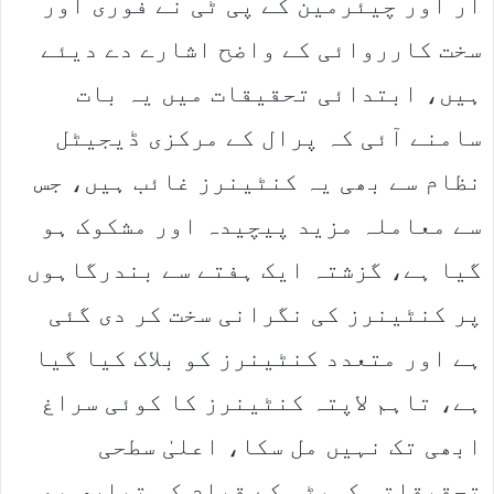
آر اور چیئرمین کے پی ٹی نے فوری اور
سخت کارروائی کے واضح اشارے دے دیئے
ہیں، ابتدائی تحقیقات میں یہ بات
سامنے آئی کہ پرال کے مرکزی ڈیجیٹل
نظام سے بھی یہ کنٹینرز غائب ہیں، جس
سے معاملہ مزید پیچیدہ اور مشکوک ہو
گیا ہے، گزشتہ ایک ہفتے سے بندرگاہوں
پر کنٹینرز کی نگرانی سخت کر دی گئی
ہے اور متعدد کنٹینرز کو بلاک کیا گیا
ہے، تاہم لاپتہ کنٹینرز کا کوئی سراغ
ابھی تک نہیں مل سکا، اعلیٰ سطحی
تحقیقاتی کمیٹی کے قیام کی تیاری بھی