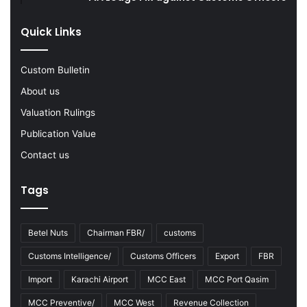
2
0
Quick Links
2
2
-
Custom Bulletin
2
About us
3
Valuation Rulings
Publication Value
Contact us
Tags
Betel Nuts
Chairman FBR/
customs
Customs Intelligence/
Customs Officers
Export
FBR
Import
Karachi Airport
MCC East
MCC Port Qasim
MCC Preventive/
MCC West
Revenue Collection