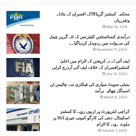
محکمہ کسٹمز:گریڈ19کے افسران کے بتادلے
وتقرریاں
May 16, 2018
درآمدی کنسائمنٹس کلیئرنس کے لئے گرین چینل
کی سہولت میں ردوبدل کردیاگیاہے
November 11, 2024
ایف آئی اے نے کرپشن کے الزام میں اعلیٰ
کسٹمزافسران کے خلاف ایف آئی آردرج کرلی
July 14, 2023
بمبئی سویٹ سپاری کی فیکٹری سے چالیس ٹن
اسمگل چھالیہ برآمد
March 8, 2023
کراچی ایئرپورٹ پر اربوں روپے کا کسٹمز
اسکینڈل، دبئی کی کارگو کمپنی جیری ڈناٹا پر
ملوث ہونے کا الزام
October 1, 2025