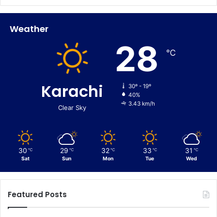
Weather
28
℃
Karachi
30º - 19º
40%
3.43 km/h
Clear Sky
30
29
32
33
31
℃
℃
℃
℃
℃
Sat
Sun
Mon
Tue
Wed
Featured Posts