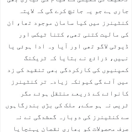
جاری ہے جو یہ جانچ کرے گی کہ لاپتہ
کنٹینرز میں کیا سامان موجود تھا، ان
کی مالیت کتنی تھی، کتنا ٹیکس اور
ڈیوٹی لاگو تھی اور آیا وہ ادا ہوئی یا
نہیں، ذرائع نے بتایا کہ ٹریکنگ
کمپنیوں کی کارکردگی بھی تنقید کی زد
میں آئے گی کیونکہ زیادہ تر کنٹینرز
کانوائے کے ذریعے منتقل ہوئے مگر
ٹریس نہ ہو سکے، ملک کی بڑی بندرگاہوں
سے کنٹینرز کی دوبارہ گمشدگی نے نہ
صرف محصولات کو بھاری نقصان پہنچایا