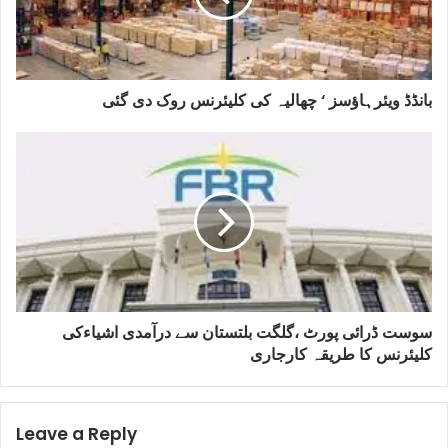
بانڈڈ ویئرہاﺅسز ‘ چھالیہ کی کلیئرنس روک دی گئی
سوست ڈرائی پورٹ ،گلگت بلتستان سے درآمدی اشیاءکی
کلیئرنس کا طریقہ کارجاری
Leave a Reply