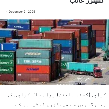
کنٹینرز غائب
December 21, 2025
کراچی(کسٹم بلیٹن) رواں سال کراچی کی
بندرگاہوں سے سینکڑوں کنٹینرز کے