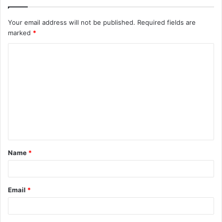
Your email address will not be published.
Required fields are
marked
*
C
o
m
m
e
n
t
Name
*
*
Email
*