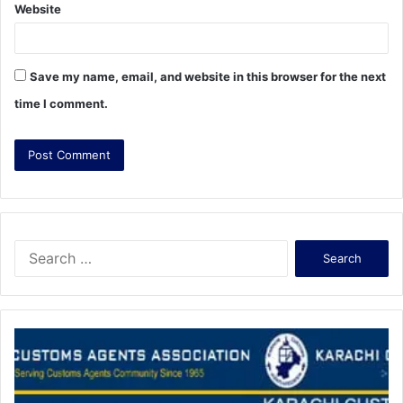
Website
Save my name, email, and website in this browser for the next
time I comment.
S
e
a
r
c
h
f
o
r