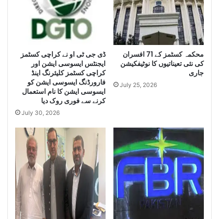
i
z
z
e
e
H
L
u
a
g
e
محکمہ کسٹمز کے 71 افسران
ڈی جی ٹی او نے کراچی کسٹمز
r
کی نئی تعیناتیوں کا نوٹیفکیشن
ایجنٹس ایسوسی ایشن اور
g
Q
جاری
کراچی کسٹمز کلیئرنگ اینڈ
e
u
فارورڈنگ ایسوسی ایشن کو
Q
a
July 25, 2026
ایسوسی ایشن کا نام استعمال
u
n
کرنے سے فوری روک دیا
a
t
July 30, 2026
n
i
t
t
i
y
t
o
y
f
o
I
f
r
S
a
m
n
u
i
g
D