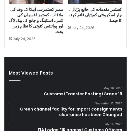
g
i
کسٹمز مقدمات کی جانچ پڑتال ،
ممبر کسٹمزسے ایپکا کے وفد کی
l
e
چار اسکرونٹی کمیٹیاں قائم کرنے
ملاقات، کسٹمز افسران کی
e
s
کا فیصلہ
کمی، اسکینگ و جانچ کے بیک لاگ
C
e
اور پوائنٹس کٹوتی کا نظام زیر
July 24, 2026
i
l
بحث
g
a
July 24, 2026
a
n
r
d
e
S
t
m
t
u
Most Viewed Posts
e
g
s
g
D
l
May 16, 2018
u
e
Customs/Transfer Posting/Grade 19
r
G
i
o
November 11, 2024
Green channel facility for import consignments
n
o
clearance has been Changed
g
d
F
s
July 14, 2023
Y
FIA Lodge FIR against Customs Officers