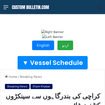
Menu
S
fo
اردو
English
Vessel Schedule ▼
Home
/
Breaking News
Breaking News
Eham Khabar
کراچی کی بندرگاہوں سے سینکڑوں