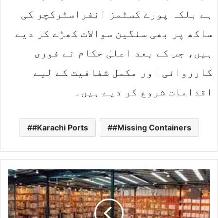
ہے بلکہ پورے کسٹمز انفراسٹرکچر کی
ساکھ پر بھی سنگین سوالات کھڑے کر دیے
ہیں، جس کے بعد اعلیٰ حکام نے فوری
کارروائی اور مکمل شفافیت کے لیے
اقدامات شروع کر دیے ہیں۔
#Karachi Ports
#Missing Containers