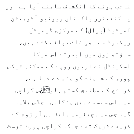
غائب ہونے کا انکشاف سامنے آیا ہے اور
یہ کنٹینرز پاکستان ریونیو آٹومیشن
لمیٹیڈ (پرال) کے مرکزی ڈیجیٹل
ریکارڈ سے بھی غائب پائے گئے ہیں،
ساﺅتھ زون میں ابھرتے اس میگا
اسکینڈل نے اربوں روپے کے ممکنہ ٹیکس
چوری کے شبہات کو جنم دے دیا ہے،
ذرائع کے مطابق کسٹم ہاو¿س کراچی
میں اس سلسلے میں ہنگامی اجلاس بلایا
گیا جس میں چیئرمین ایف بی آر زوم کے
ذریعے شریک تھے جبکہ کراچی پورٹ ٹرسٹ