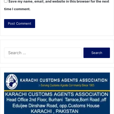
Save my name, email, and website in this browser for the next
time I comment.
S
e
a
r
c
h
f
o
r
: