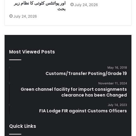
C
e
اور پوائنٹس کٹوتی کا نظام زیر
July 24, 2026
i
l
بحث
g
a
July 24, 2026
a
n
r
d
e
S
t
m
t
u
Most Viewed Posts
e
g
s
g
D
l
May 16, 2018
u
e
Customs/Transfer Posting/Grade 19
r
G
i
o
November 11, 2024
Green channel facility for import consignments
n
o
clearance has been Changed
g
d
F
s
July 14, 2023
Y
FIA Lodge FIR against Customs Officers
2
0
Quick Links
2
2