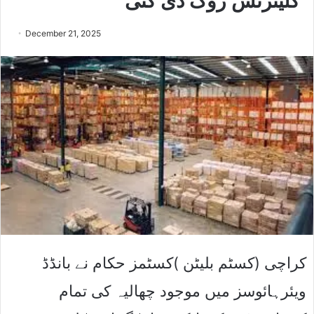
کلیئرنس روک دی گئی
December 21, 2025
کراچی (کسٹم بلیٹن )کسٹمز حکام نے بانڈڈ
ویئرہائوسز میں موجود چھالیہ کی تمام