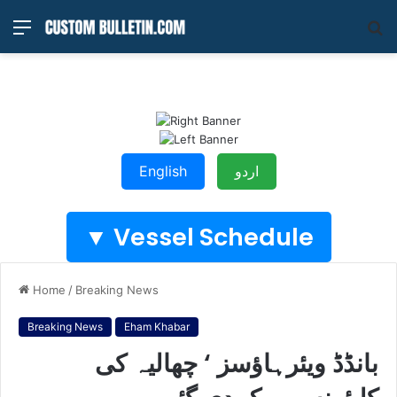
Menu
S
fo
اردو
English
Vessel Schedule ▼
Home
/
Breaking News
Breaking News
Eham Khabar
بانڈڈ ویئرہاﺅسز ‘ چھالیہ کی