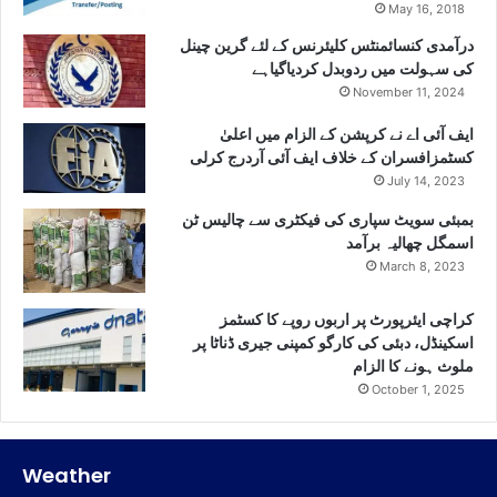
May 16, 2018
درآمدی کنسائمنٹس کلیئرنس کے لئے گرین چینل
کی سہولت میں ردوبدل کردیاگیاہے
November 11, 2024
ایف آئی اے نے کرپشن کے الزام میں اعلیٰ
کسٹمزافسران کے خلاف ایف آئی آردرج کرلی
July 14, 2023
بمبئی سویٹ سپاری کی فیکٹری سے چالیس ٹن
اسمگل چھالیہ برآمد
March 8, 2023
کراچی ایئرپورٹ پر اربوں روپے کا کسٹمز
اسکینڈل، دبئی کی کارگو کمپنی جیری ڈناٹا پر
ملوث ہونے کا الزام
October 1, 2025
Weather