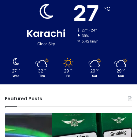
27
℃
Karachi
27º - 24º
39%
5.42 km/h
Clear Sky
27
32
29
29
29
℃
℃
℃
℃
℃
Wed
Thu
Fri
Sat
Sun
Featured Posts
C
E
u
n
s
f
t
o