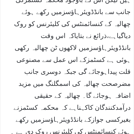
جانب سے بانڈڈویئرہاﺅسزمیں رکھے ہوئے
چھالیہ کے کنسائمنٹس کی کلیئرنس کو روک
دیاگیاہے،ذرائع نے بتایاکہ اس وقت
بانڈڈویئرہاﺅسزمیں لاکھوں ٹن چھالیہ رکھی
ہوئی ہے کسٹمزکے اس عمل سے مصنوعی
قلت پیداہوجائے گی جبکہ دوسری جانب
مضرصحت چھالیہ کی اسمگلنگ میں مزید
اضافہ ہوجائے گا۔ چھالیہ کے حقیقی
درآمدکنندگان کاکہناہے کہ محکمہ کسٹمزنے
بغیرکسی جوازکے بانڈڈویئرہاﺅسزمیں رکھے
ہوئے کنسائمنٹس کی کلیئرنس روک دی ہے ۔