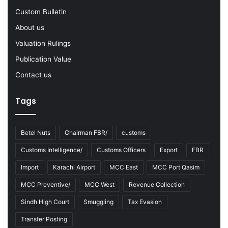
-
Custom Bulletin
2
About us
3
Valuation Rulings
Publication Value
Contact us
Tags
Betel Nuts
Chairman FBR/
customs
Customs Intelligence/
Customs Officers
Export
FBR
Import
Karachi Airport
MCC East
MCC Port Qasim
MCC Preventive/
MCC West
Revenue Collection
Sindh High Court
Smuggling
Tax Evasion
Transfer Posting