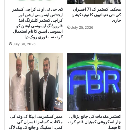
a
g
e
محکمہ کسٹمز کے 71 افسران
ڈی جی ٹی او نے کراچی کسٹمز
r
کی نئی تعیناتیوں کا نوٹیفکیشن
ایجنٹس ایسوسی ایشن اور
g
Q
جاری
کراچی کسٹمز کلیئرنگ اینڈ
e
u
فارورڈنگ ایسوسی ایشن کو
Q
a
July 25, 2026
ایسوسی ایشن کا نام استعمال
u
n
کرنے سے فوری روک دیا
a
t
July 30, 2026
n
i
t
t
i
y
t
o
y
f
o
I
f
r
S
a
m
n
u
i
g
D
g
i
کسٹمز مقدمات کی جانچ پڑتال ،
ممبر کسٹمزسے ایپکا کے وفد کی
l
e
چار اسکرونٹی کمیٹیاں قائم کرنے
ملاقات، کسٹمز افسران کی
e
s
کا فیصلہ
کمی، اسکینگ و جانچ کے بیک لاگ