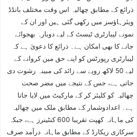
ذرائع کے مطابق چھالیہ اس وقت مختلف بانڈڈ
ویئرہاﺅسز میں رکھی گئی ہیں اور ان کے
نمونے لیبارٹری ٹیسٹ کے لیے دوبارہ بھجوائے
جانے کا بھی امکان ہے۔ ذرائع کا دعویٰ ہے کہ
لیبارٹری رپورٹس کو اپنے حق میں کروانے کے
لیے 50 لاکھ روپے سے زائد کی مبینہ رشوت دی
جاتی ہے، جس کے نتیجے میں مضر صحت
چھالیہ کو کلیئر کر کے مارکیٹ میں لایا جاتا
ہے۔ اعدادوشمار کے مطابق ملک میں چھالیہ
کی ماہانہ کھپت تقریبا 600 کنٹینرز ہے، جبکہ
سرکاری ریکارڈ کے مطابق ماہانہ درآمد صرف