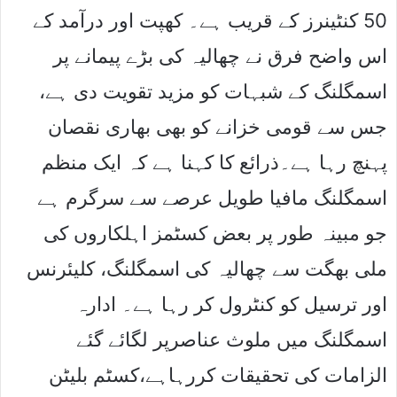
50 کنٹینرز کے قریب ہے۔ کھپت اور درآمد کے
اس واضح فرق نے چھالیہ کی بڑے پیمانے پر
اسمگلنگ کے شبہات کو مزید تقویت دی ہے،
جس سے قومی خزانے کو بھی بھاری نقصان
پہنچ رہا ہے۔ذرائع کا کہنا ہے کہ ایک منظم
اسمگلنگ مافیا طویل عرصے سے سرگرم ہے
جو مبینہ طور پر بعض کسٹمز اہلکاروں کی
ملی بھگت سے چھالیہ کی اسمگلنگ، کلیئرنس
اور ترسیل کو کنٹرول کر رہا ہے۔ ادارہ
اسمگلنگ میں ملوث عناصرپر لگائے گئے
الزامات کی تحقیقات کررہاہے،کسٹم بلیٹن