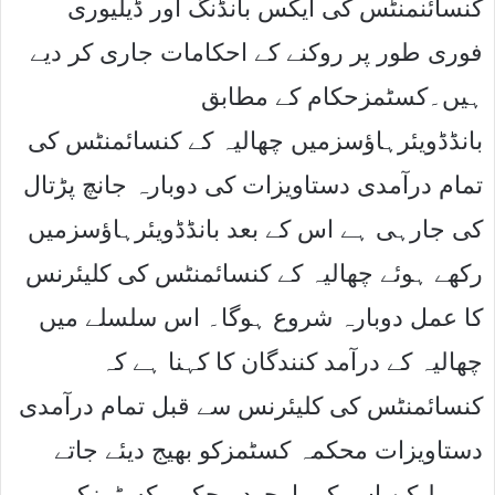
کنسائنمنٹس کی ایکس بانڈنگ اور ڈیلیوری
فوری طور پر روکنے کے احکامات جاری کر دیے
ہیں۔کسٹمزحکام کے مطابق
بانڈڈویئرہاﺅسزمیں چھالیہ کے کنسائمنٹس کی
تمام درآمدی دستاویزات کی دوبارہ جانچ پڑتال
کی جارہی ہے اس کے بعد بانڈڈویئرہاﺅسزمیں
رکھے ہوئے چھالیہ کے کنسائمنٹس کی کلیئرنس
کا عمل دوبارہ شروع ہوگا۔ اس سلسلے میں
چھالیہ کے درآمد کنندگان کا کہنا ہے کہ
کنسائمنٹس کی کلیئرنس سے قبل تمام درآمدی
دستاویزات محکمہ کسٹمزکو بھیج دیئے جاتے
ہیں لیکن اس کے باوجود محکمہ کسٹمزکی