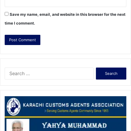
Save my name, email, and website in this browser for the next
time I comment.
S
e
a
r
c
h
f
o
r
: