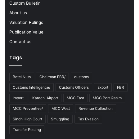
Custom Bulletin
2
2
About us
-
Valuation Rulings
2
3
Publication Value
Contact us
Tags
Betel Nuts
Chairman FBR/
customs
Customs Intelligence/
Customs Officers
Export
FBR
Import
Karachi Airport
MCC East
MCC Port Qasim
MCC Preventive/
MCC West
Revenue Collection
Sindh High Court
Smuggling
Tax Evasion
Transfer Posting