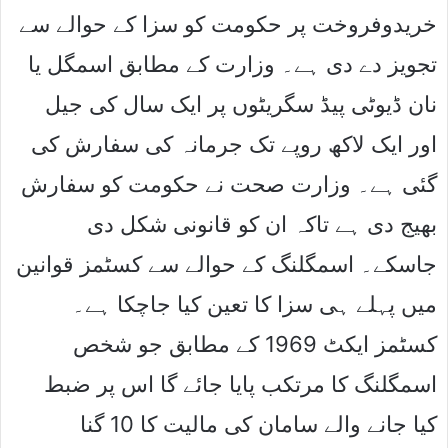
خریدوفروخت پر حکومت کو سزا کے حوالے سے
تجویز دے دی ہے۔ وزارت کے مطابق اسمگل یا
نان ڈیوٹی پیڈ سگریٹوں پر ایک سال کی جیل
اور ایک لاکھ روپے تک جرمانہ کی سفارش کی
گئی ہے۔ وزارت صحت نے حکومت کو سفارش
بھیج دی ہے تاکہ ان کو قانونی شکل دی
جاسکے۔ اسمگلنگ کے حوالے سے کسٹمز قوانین
میں پہلے ہی سزا کا تعین کیا جاچکا ہے۔
کسٹمز ایکٹ 1969 کے مطابق جو شخص
اسمگلنگ کا مرتکب پایا جائے گا اس پر ضبط
کیا جانے والے سامان کی مالیت کا 10 گنا