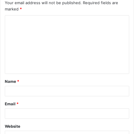
Your email address will not be published.
Required fields are
marked
*
C
o
m
m
e
n
t
Name
*
*
Email
*
Website