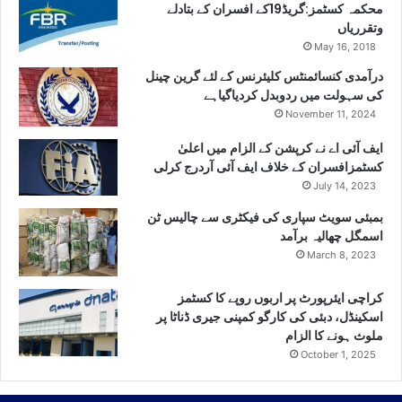
محکمہ کسٹمز:گریڈ19کے افسران کے بتادلے
وتقرریاں
May 16, 2018
درآمدی کنسائمنٹس کلیئرنس کے لئے گرین چینل
کی سہولت میں ردوبدل کردیاگیاہے
November 11, 2024
ایف آئی اے نے کرپشن کے الزام میں اعلیٰ
کسٹمزافسران کے خلاف ایف آئی آردرج کرلی
July 14, 2023
بمبئی سویٹ سپاری کی فیکٹری سے چالیس ٹن
اسمگل چھالیہ برآمد
March 8, 2023
کراچی ایئرپورٹ پر اربوں روپے کا کسٹمز
اسکینڈل، دبئی کی کارگو کمپنی جیری ڈناٹا پر
ملوث ہونے کا الزام
October 1, 2025