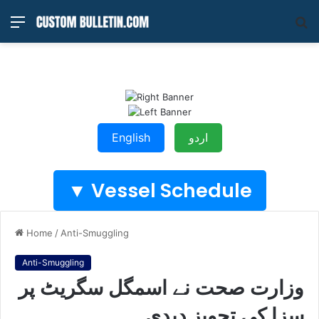
Menu
S
fo
English
اردو
Vessel Schedule ▼
Home
/
Anti-Smuggling
Anti-Smuggling
وزارت صحت نے اسمگل سگریٹ پر
سزا کی تجویز دیدی