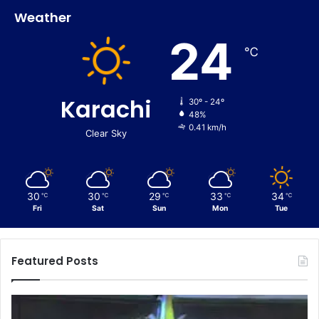
Weather
24
℃
Karachi
30º - 24º
48%
0.41 km/h
Clear Sky
30
30
29
33
34
℃
℃
℃
℃
℃
Fri
Sat
Sun
Mon
Tue
Featured Posts
C
E
u
n