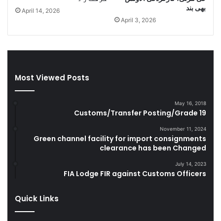
l
e
بھی بند
April 14, 2026
e
s
April 3, 2026
C
e
i
l
g
a
a
n
r
d
e
S
Most Viewed Posts
t
m
t
u
May 16, 2018
e
g
Customs/Transfer Posting/Grade 19
s
g
D
l
November 11, 2024
u
e
Green channel facility for import consignments
r
clearance has been Changed
G
i
o
July 14, 2023
n
o
FIA Lodge FIR against Customs Officers
g
d
F
s
Quick Links
Y
2
0