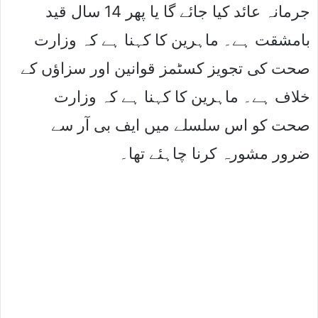
جرمانہ عائد کیا جائے گا یا پھر 14 سال قید
بامشقت ہے۔ ماہرین کا کہنا ہے کہ وزارت
صحت کی تجویز کسٹمز قوانین اور سزاﺅں کے
خلاف ہے۔ ماہرین کا کہنا ہے کہ وزارت
صحت کو اس سلسلے میں ایف بی آر سے
ضرور مشورہ کرنا چاہئے تھا۔