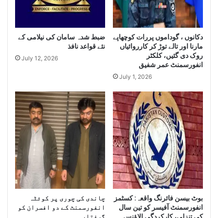
e
H
L
u
a
g
r
ضبط شدہ سامان کی نیلامی کے
دکانوں ، گوداموں پررات کوچھاپے
e
مارنا اور تالے توڑ کر کارروائیاں
نئے قواعد نافذ
g
Q
روک دی گئیں، کلکٹر
e
u
July 12, 2026
انفورسمنٹ عمر شفیق
Q
a
u
July 1, 2026
n
a
t
n
i
t
t
i
y
t
o
y
f
o
I
f
r
S
a
m
n
u
i
بوٹ بیسن فائرنگ واقعہ: کسٹمز
چاندی کی چوری پر کوئٹہ
g
D
انفورسمنٹ آفیسر کو تین سال
انفورسمنٹ کے دو افسران کو
g
i
کی تنزلی، کارکردگی الاﺅنس
گرفتار ۔