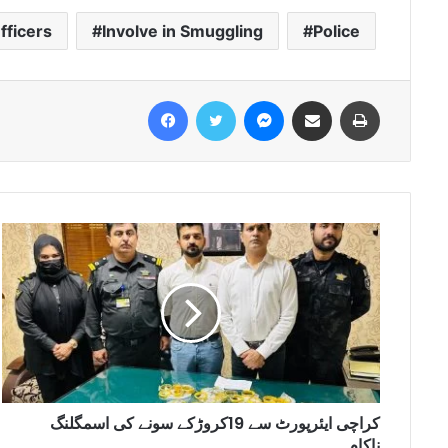
ficers
Involve in Smuggling
Police
Facebook
Twitter
Messenger
Share via Email
Print
کراچی ایئرپورٹ سے 19کروڑکے سونے کی اسمگلنگ
ناکام