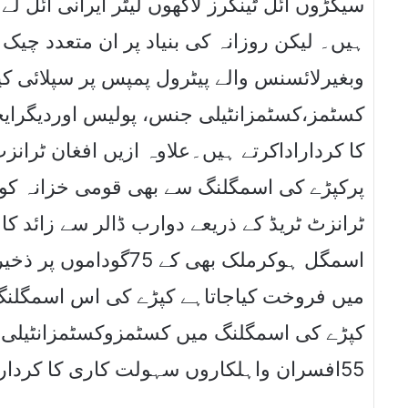
سیکڑوں آئل ٹینکرز لاکھوں لیٹر ایرانی آئل 
وبغیرلائسنس والے پیٹرول پمپس پر سپلائی 
کا کرداراداکرتے ہیں۔علاوہ ازیں افغان ٹرانزٹ
پرکپڑے کی اسمگلنگ سے بھی قومی خزانہ کو ار
ٹرانزٹ ٹریڈ کے ذریعے دوارب ڈالر سے زائد کا
اسمگل ہوکرملک بھی کے 5
کپڑے کی اسمگلنگ میں کسٹمزوکسٹمزانٹیلی 
55افسران واہلکاروں سہولت کاری کا کرداراداکیا۔