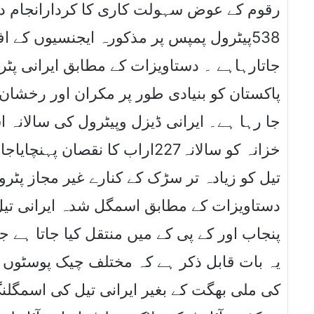
رقوم کے عوض سہولت کاری کا کردارانجام دیا
538پیٹرول پمپس پر مذکورہ ایجنسیوں کے
جاتارہاہے ۔ دستاویزات کے مطابق ایرانی پٹ
پاکستان کو بنیادی طور پر مکران اور رخشان
خزانہ کو سالانہ227اراب کا نقص
تیل کو زیادہ تر سڑک کے کنارے غیر مجاز پٹ
پنجاب اور کے پی کے میں منتقل کیا جاتا ہے 
یہ بات قابل ذکر ہے کہ مختلف چیک پوسٹوں پر
کی ملی بھگت کے بغیر ایرانی تیل کی اسمگل