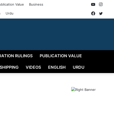
YouTube
Insta
ublication Value
Business
Faceboo
Twitt
h
Urdu
UATION RULINGS
PUBLICATION VALUE
 SHIPPING
VIDEOS
ENGLISH
URDU