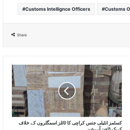
Customs Intellignce Officers
Customs Of
Share
کسٹمز انٹیلی جنس کراچی کا ٹائلز اسمگلروں کے خلاف
کریک ڈاﺅن آپریشن