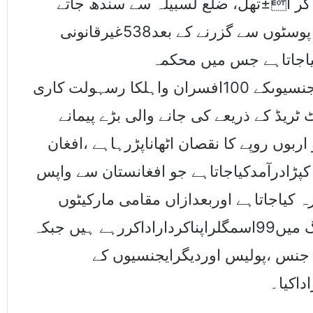
لے کر ا±تھل، ضلع لسبیلہ سے سندھ جاتے
ہیں۔ لیکن روزانہ کی بنیاد پر ان متعدد چیک پوسٹوں سے گزرنے کے بعد538غیرقانونی
کیاجاتاہے جس میں محکمہ
کسٹمز،کسٹمزانٹیلی جنس، پولیس اوردیگرایجنسیوںکے 100افسران واہلکا رسہولت کاری
 ٹریڈ کے ذریعے کی جانے والی بڑے پیمانے
بوں روپے کا نقصان اٹھاناپڑرہاہے ،افغان
 کپڑادرآمدکیاجاتاہے جو افغانستان سے واپس
7گوداموں پر ذخیرہ کیاجاتاہے اوربعدازاں مقامی مارکیٹوں
میں فروخت کیاجاتاہے کپڑے کی اس اسمگلنگ میں99اسمگلراپناکرداراداکررہے ہیں جبکہ
جنس ،پولیس اوردیگرایجنسیوں کے