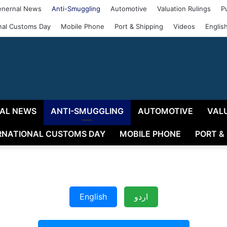
nernal News
Anti-Smuggling
Automotive
Valuation Rulings
P
onal Customs Day
Mobile Phone
Port & Shipping
Videos
Englis
AL NEWS
ANTI-SMUGGLING
AUTOMOTIVE
VAL
RNATIONAL CUSTOMS DAY
MOBILE PHONE
PORT &
اردو
English