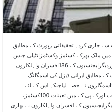
 سے جاری کردہ تحقیقاتی رپورٹ کے مطابق
گ میں ملک بھرکے کسٹمز وکسٹمزانٹیلی جنس
افسران واہلکارسمیت پولیس ،سی آئی اے اوردیگرایجنسیوں کے 186افسران واہلکاروں
 کے مطابق ایرانی ڈیزل کی اسمگلنگ
پنجاب،کے پی کے، سندھ اوربلوچستان کے 105اسمگلروں نے حصہ لیاجبکہ اس کے لئے
سہولت کاری کا کرداربلوچستان، سندھ ،پنجاب اورکے پی کے میں تعینات 100کسٹمز،
گرایجنسیوں کے افسران واہلکاروں نے بھاری