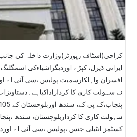
کراچی(اسٹاف رپورٹر)وزارت داخلہ کی جانب
ایرانی ڈیزل، کپڑے اوردیگراشیاءکی اسمگلن
نے سہولت کاری کا کرداراداکیاہے۔دستاویزات
کسٹمز انٹیلی جنس ،پولیس ،سی آئی اے اوردی