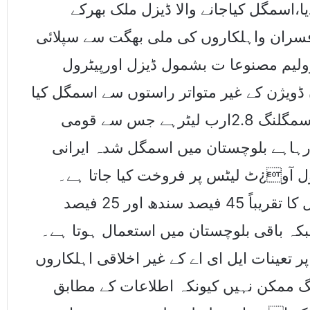
،اسمگل کیاجانے والا ڈیزل ملک بھرکے
 افسران واہلکاروں کی ملی بھگت سے سپلائی
رولیم مصنوعا ت بشمول ڈیزل اورپیٹرول
 ڈویژن کے غیر متواتر راستوں سے اسمگل کیا
جا رہا ہے۔ ایرانی ڈیزل وپیٹرول کی سالانہ اسمگلنگ 2.8ارب لیٹرہے جس سے قومی
ان پہنچایاجارہاہے بلوچستان میں اسمگل شدہ ایرانی
رول آو¿ٹ لیٹس پر فروخت کیا جاتا ہے۔
دستاویزات کے مطابق اسمگل شدہ ایرانی تیل کا تقریباً 45 فیصد سندھ اور 25 فیصد
جبکہ باقی بلوچستان میں استعمال ہوتا ہے۔
 تعینات ایل ای اے کے غیر اخلاقی اہلکاروں
نگ ممکن نہیں کیونکہ اطلاعات کے مطابق