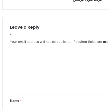
Leave a Reply
Your email address will not be published.
Required fields are ma
C
o
m
m
e
n
t
Name
*
*