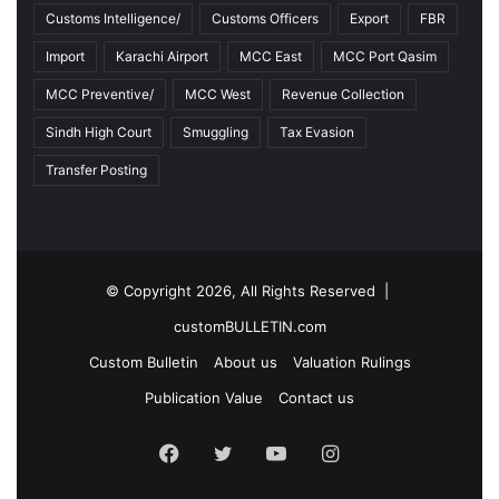
Customs Intelligence/
Customs Officers
Export
FBR
Import
Karachi Airport
MCC East
MCC Port Qasim
MCC Preventive/
MCC West
Revenue Collection
Sindh High Court
Smuggling
Tax Evasion
Transfer Posting
© Copyright 2026, All Rights Reserved |
customBULLETIN.com
Custom Bulletin
About us
Valuation Rulings
Publication Value
Contact us
F
T
Y
I