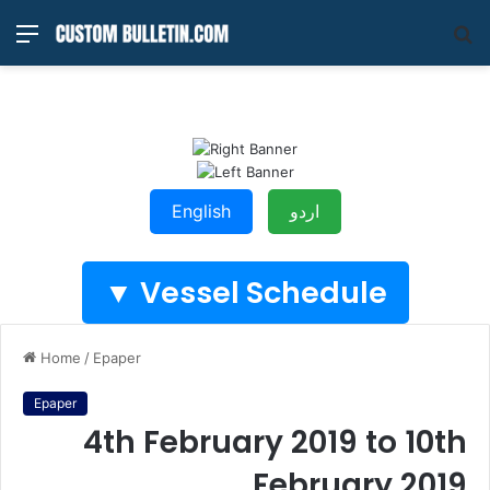
Menu
S
fo
English
اردو
Vessel Schedule ▼
Home
/
Epaper
Epaper
4th February 2019 to 10th
February 2019