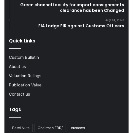
r
t
Green channel facility for import consignments
s
e
clearance has been Changed
s
July 14, 2023
D
FIA Lodge FIR against Customs Officers
u
r
i
Quick Links
n
g
Custom Bulletin
F
Y
About us
2
Valuation Rulings
0
2
Publication Value
2
Contact us
-
2
3
Tags
Betel Nuts
Chairman FBR/
customs