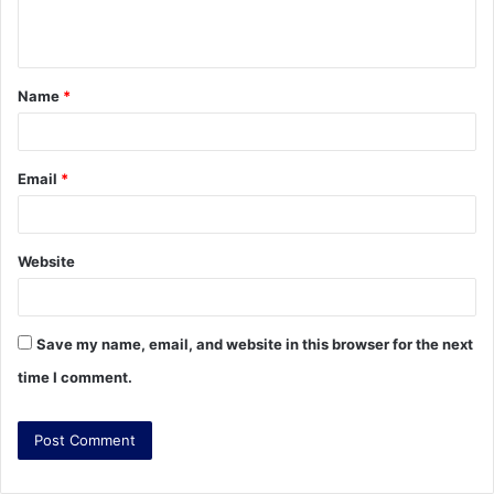
e
n
t
Name
*
*
Email
*
Website
Save my name, email, and website in this browser for the next
time I comment.