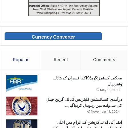
Currency Converter
Popular
Recent
Comments
محکمہ کسٹمز:گریڈ19کے افسران کے بتادلے
وتقرریاں
May 16, 2018
درآمدی کنسائمنٹس کلیئرنس کے لئے گرین چینل
کی سہولت میں ردوبدل کردیاگیاہے
November 11, 2024
ایف آئی اے نے کرپشن کے الزام میں اعلیٰ