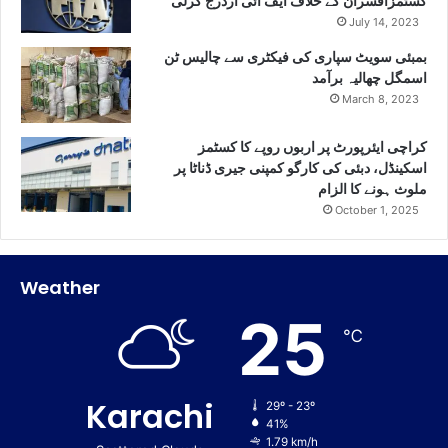
کسٹمزافسران کے خلاف ایف آئی آردرج کرلی
July 14, 2023
بمبئی سویٹ سپاری کی فیکٹری سے چالیس ٹن
اسمگل چھالیہ برآمد
March 8, 2023
کراچی ایئرپورٹ پر اربوں روپے کا کسٹمز
اسکینڈل، دبئی کی کارگو کمپنی جیری ڈناٹا پر
ملوث ہونے کا الزام
October 1, 2025
Weather
25
℃
Karachi
29º - 23º
41%
1.79 km/h