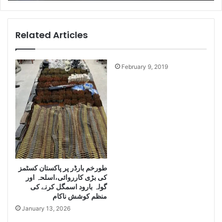
r
e
a
l
n
l
s
i
Related Articles
s
g
h
e
i
n
February 9, 2019
p
c
m
e
e
S
n
e
t
i
R
z
u
e
l
L
e
a
s
طورخم بارڈر پر پاکستان کسٹمز
r
کی بڑی کارروائی،اسلحہ اور
f
g
گولہ بارود اسمگل کرنے کی
o
e
منظم کوشش ناکام
r
Q
I
January 13, 2026
u
r
a