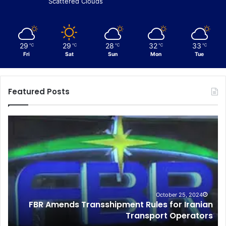
Scattered Clouds
29
29
28
32
33
℃
℃
℃
℃
℃
Fri
Sat
Sun
Mon
Tue
Featured Posts
F
C
B
u
R
s
A
t
m
o
e
m
n
s
d
I
October 25, 2024
FBR Amends Transshipment Rules for Iranian
s
n
o
Transport Operators
T
t