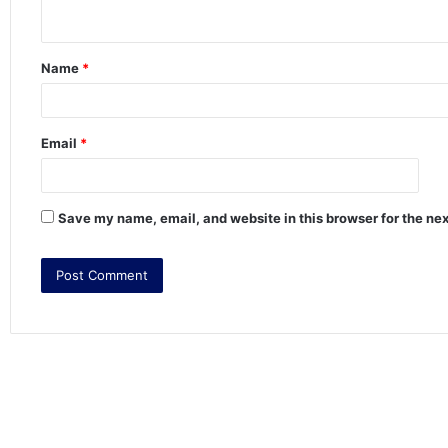
n
t
Name
*
*
Email
*
Save my name, email, and website in this browser for the ne