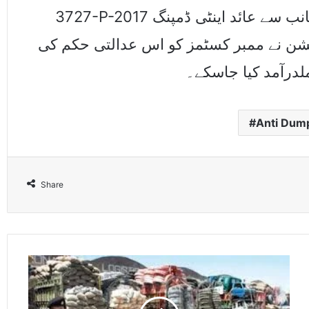
3727-P-2017 میں اپنے عبوری حکم کے ذریعہ کمیشن کی جانب سے عائد اینٹی ڈمپنگ
یشن نے ممبر کسٹمز کو اس عدالتی حکم کی
لدرآمد کیا جاسکے۔
Anti Dump
Share