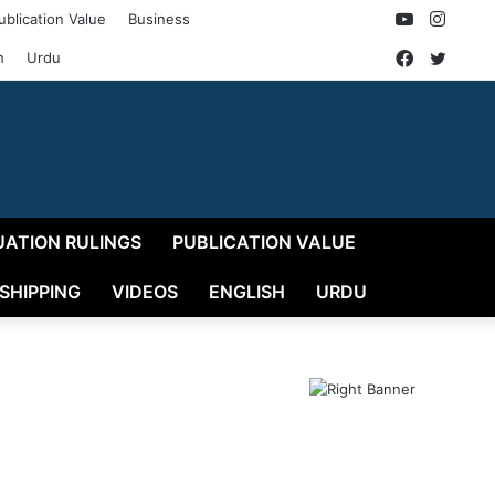
YouTube
Insta
ublication Value
Business
Faceboo
Twitt
h
Urdu
UATION RULINGS
PUBLICATION VALUE
 SHIPPING
VIDEOS
ENGLISH
URDU