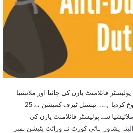
لیسٹر فائلامنٹ یارن کی چائنا اور ملائشیا
سے درآمد پر عائد اینٹی ڈمپنگ ڈیوٹی کو منسوخ کردیا ہے۔ نیشنل ٹیرف کمیشن نے 25
لائیشیا سے پولیسٹر فائلامنٹ یارن کی
البتہ پشاور ہائی کورٹ نے ورائٹ پٹیشن نمبر