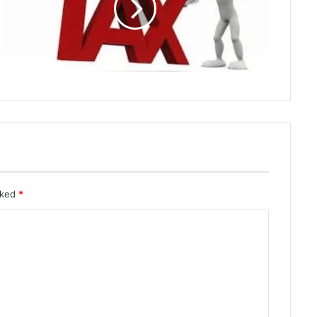
rked
*