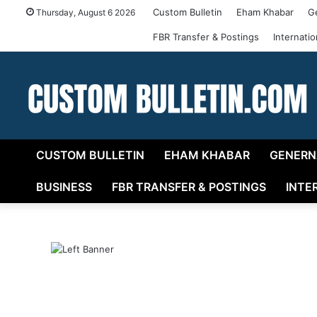
Custom Bulletin
Eham Khabar
G
Thursday, August 6 2026
FBR Transfer & Postings
Internati
CUSTOM BULLETIN
EHAM KHABAR
GENERN
BUSINESS
FBR TRANSFER & POSTINGS
INTE