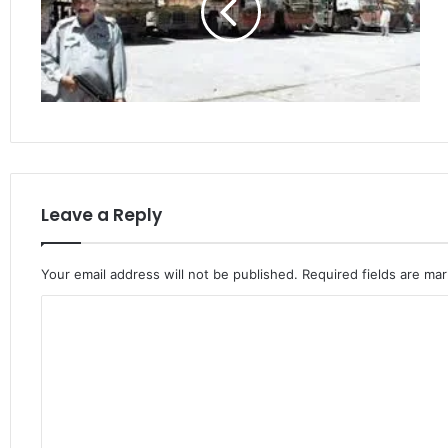
Leave a Reply
Your email address will not be published.
Required fields are ma
C
o
m
m
e