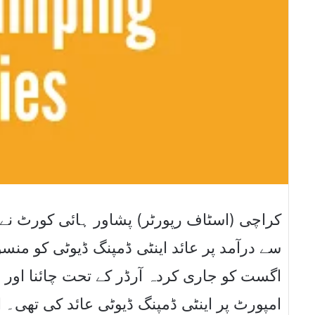
کراچی (اسٹاف رپورٹر) پشاور ہائی کورٹ نے پو
اگست کو جاری کردہ آرڈر کے تحت چائنا اور م
امپورٹ پر اینٹی ڈمپنگ ڈیوٹی عائد کی تھی۔ 