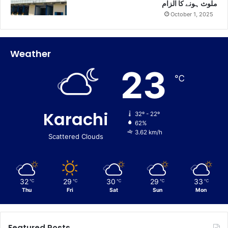
ملوث ہونے کا الزام
October 1, 2025
Weather
23
℃
Karachi
32º - 22º
62%
3.62 km/h
Scattered Clouds
32
29
30
29
33
℃
℃
℃
℃
℃
Thu
Fri
Sat
Sun
Mon
Featured Posts