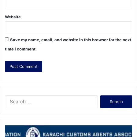
Website
Save my name, email, and website in this browser for the next
time I comment.
S
e
a
r
c
h