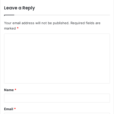
Leave a Reply
Your email address will not be published.
Required fields are
marked
*
C
o
m
m
e
n
t
Name
*
*
Email
*