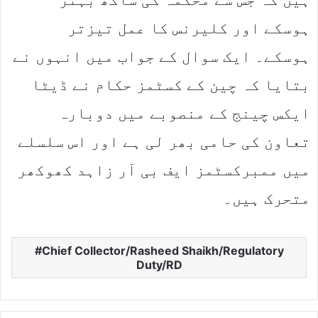
ہوسکے اور کلیرنس کا عمل تیزتر
ہوسکے۔ ایک سوال کے جواب میں انہوں نے
بتایا کہ چین کے کسٹمز حکام نے ڈیٹا
ایکس چینج کے منصوبے میں دوبارہ
تعاون کی حامی بھر لی ہے اور اس سلسلے
میں ممبرکسٹمز ایف بی آر زاہد کھوکھر
متحرک ہیں۔
Chief Collector/Rasheed Shaikh/Regulatory
Duty/RD