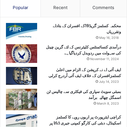
Popular
Recent
Comments
محکمہ کسٹمز:گریڈ19کے افسران کے بتادلے
وتقرریاں
May 16, 2018
درآمدی کنسائمنٹس کلیئرنس کے لئے گرین چینل
کی سہولت میں ردوبدل کردیاگیاہے
November 11, 2024
ایف آئی اے نے کرپشن کے الزام میں اعلیٰ
کسٹمزافسران کے خلاف ایف آئی آردرج کرلی
July 14, 2023
بمبئی سویٹ سپاری کی فیکٹری سے چالیس ٹن
اسمگل چھالیہ برآمد
March 8, 2023
کراچی ایئرپورٹ پر اربوں روپے کا کسٹمز
اسکینڈل، دبئی کی کارگو کمپنی جیری ڈناٹا پر