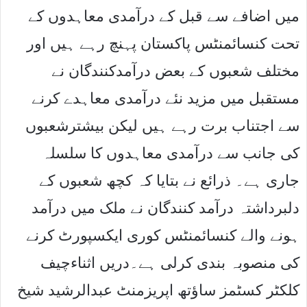
میں اضافے سے قبل کے درآمدی معاہدوں کے
تحت کنسائمنٹس پاکستان پہنچ رہے ہیں اور
مختلف شعبوں کے بعض درآمدکنندگان نے
مستقبل میں مزید نئے درآمدی معاہدے کرنے
سے اجتناب برت رہے ہیں لیکن بیشترشعبوں
کی جانب سے درآمدی معاہدوں کا سلسلہ
جاری ہے۔ ذرائع نے بتایا کہ کچھ شعبوں کے
دلبرداشتہ درآمد کنندگان نے ملک میں درآمد
ہونے والے کنسائمنٹس کوری ایکسپورٹ کرنے
کی منصوبہ بندی کرلی ہے۔دریں اثناءچیف
کلکٹر کسٹمز ساﺅتھ اپریزمنٹ عبدالرشید شیخ