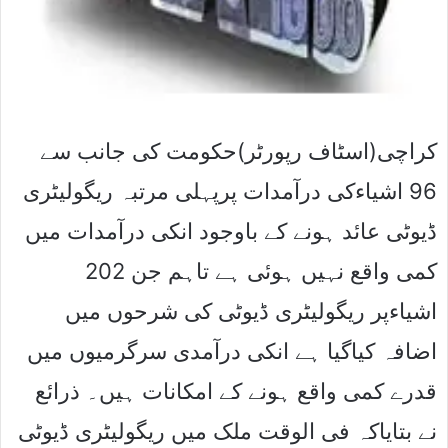
کراچی(اسٹاف رپورٹر)حکومت کی جانب سے
96 اشیاءکی درآمدات پرپہلی مرتبہ ریگولیٹری
ڈیوٹی عائد ہونے کے باوجود انکی درآمدات میں
کمی واقع نہیں ہوئی ہے تاہم جن 202
اشیاءپر ریگولیٹری ڈیوٹی کی شرحوں میں
اضافہ کیاگیا ہے انکی درآمدی سرگرمیوں میں
قدرے کمی واقع ہونے کے امکانات ہیں۔ ذرائع
نے بتایاکہ فی الوقت ملک میں ریگولیٹری ڈیوٹی