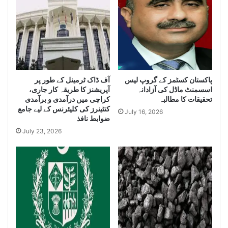
S
e
e
i
i
z
z
e
e
H
L
u
a
g
e
پاکستان کسٹمز کے گروپ لیس
آف ڈاک ٹرمینل کے طور پر
r
اسسمنٹ ماڈل کی آزادانہ
آپریشنز کا طریقہ کار جاری،
g
Q
تحقیقات کا مطالبہ
کراچی میں درآمدی و برآمدی
e
u
کنٹینرز کی کلیئرنس کے لیے جامع
Q
a
July 16, 2026
ضوابط نافذ
u
n
July 23, 2026
a
t
n
i
t
t
i
y
t
o
y
f
o
I
f
r
S
a