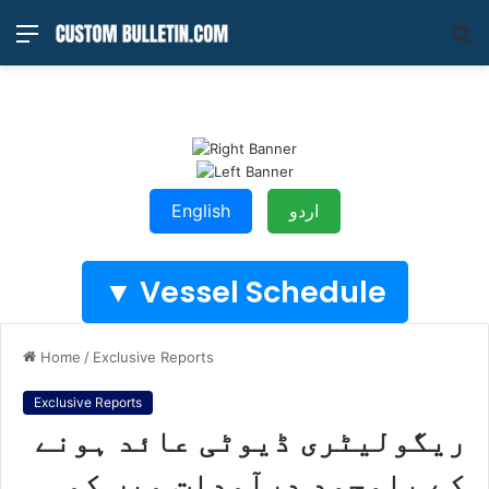
Menu
S
fo
اردو
English
Vessel Schedule ▼
Home
/
Exclusive Reports
Exclusive Reports
ریگولیٹری ڈیوٹی عائد ہونے
کے باوجود درآمدات میں کمی