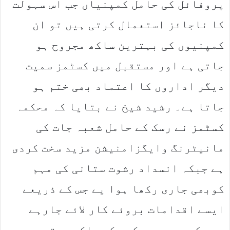
پروفائل کی حامل کمپنیاں جب اس سہولت
کا ناجائز استعمال کرتی ہیں تو ان
کمپنیوں کی بہترین ساکھ مجروح ہو
جاتی ہے اور مستقبل میں کسٹمز سمیت
دیگر اداروں کا اعتماد بھی ختم ہو
جاتا ہے۔ رشید شیخ نے بتایا کہ محکمہ
کسٹمز نے رسک کے حامل شعبہ جات کی
مانیٹرنگ وایگزامنیشن مزید سخت کردی
ہے جبکہ انسداد رشوت ستانی کی مہم
کوبھی جاری رکھا ہوا یے جس کے ذریعے
ایسے اقدامات بروئے کار لائے جارہے
ہیں کہ جس سے محکمہ کی ساکھ بہتر