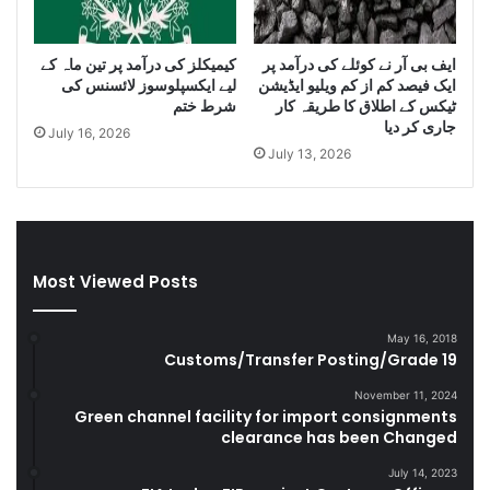
m
n
u
i
g
D
ایف بی آر نے کوئلے کی درآمد پر
کیمیکلز کی درآمد پر تین ماہ کے
g
i
ایک فیصد کم از کم ویلیو ایڈیشن
لیے ایکسپلوسوز لائسنس کی
l
e
ٹیکس کے اطلاق کا طریقہ کار
شرط ختم
e
s
جاری کر دیا
July 16, 2026
C
e
July 13, 2026
i
l
g
a
a
n
r
d
e
S
t
m
Most Viewed Posts
t
u
e
g
May 16, 2018
s
g
Customs/Transfer Posting/Grade 19
D
l
u
e
November 11, 2024
r
Green channel facility for import consignments
G
clearance has been Changed
i
o
n
o
July 14, 2023
g
d