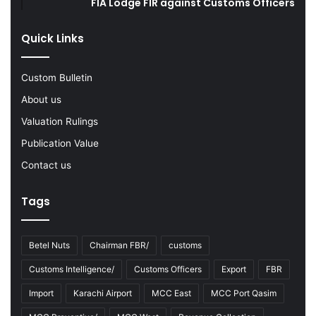
FIA Lodge FIR against Customs Officers
F
s
Y
Quick Links
2
0
2
Custom Bulletin
2
-
About us
2
Valuation Rulings
3
Publication Value
Contact us
Tags
Betel Nuts
Chairman FBR/
customs
Customs Intelligence/
Customs Officers
Export
FBR
Import
Karachi Airport
MCC East
MCC Port Qasim