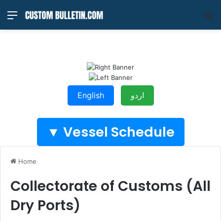
Menu
S
fo
English
اردو
Vessel Schedule ▼
Home
Collectorate of Customs (All
Dry Ports)