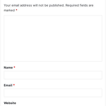
Your email address will not be published.
Required fields are
marked
*
C
o
m
m
e
n
t
Name
*
*
Email
*
Website