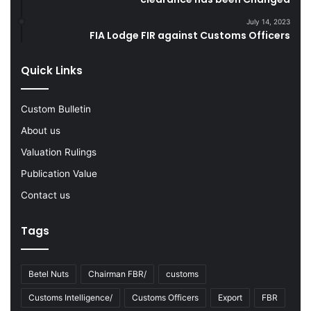
R
z
u
e
July 14, 2023
l
L
FIA Lodge FIR against Customs Officers
e
a
s
r
Quick Links
f
g
o
e
r
Q
Custom Bulletin
I
u
About us
r
a
a
n
Valuation Rulings
n
t
Publication Value
i
i
a
t
Contact us
n
y
T
o
Tags
r
f
a
S
n
m
Betel Nuts
Chairman FBR/
customs
s
u
p
g
Customs Intelligence/
Customs Officers
Export
FBR
o
g