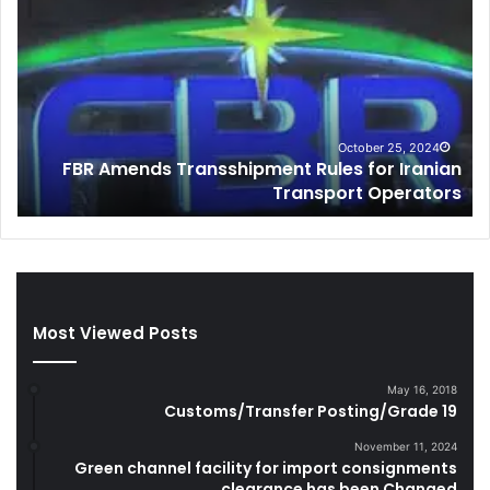
B
u
R
s
A
t
m
o
e
m
n
s
d
I
October 25, 2024
FBR Amends Transshipment Rules for Iranian
s
n
o
Transport Operators
T
t
r
e
a
l
n
l
s
i
s
g
Most Viewed Posts
h
e
i
n
p
c
May 16, 2018
m
e
Customs/Transfer Posting/Grade 19
e
S
n
e
November 11, 2024
Green channel facility for import consignments
t
i
clearance has been Changed