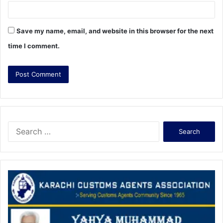
Save my name, email, and website in this browser for the next
time I comment.
S
e
a
r
c
h
f
o
r
: