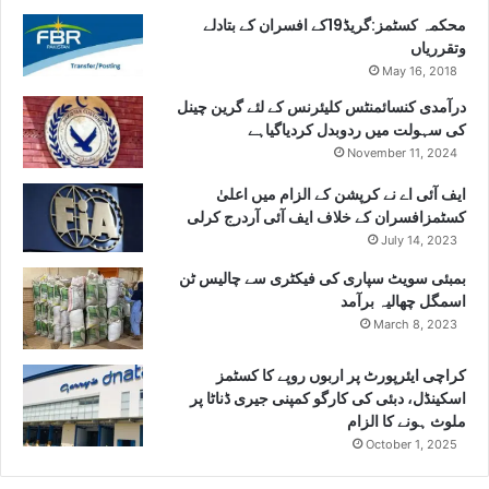
محکمہ کسٹمز:گریڈ19کے افسران کے بتادلے
وتقرریاں
May 16, 2018
درآمدی کنسائمنٹس کلیئرنس کے لئے گرین چینل
کی سہولت میں ردوبدل کردیاگیاہے
November 11, 2024
ایف آئی اے نے کرپشن کے الزام میں اعلیٰ
کسٹمزافسران کے خلاف ایف آئی آردرج کرلی
July 14, 2023
بمبئی سویٹ سپاری کی فیکٹری سے چالیس ٹن
اسمگل چھالیہ برآمد
March 8, 2023
کراچی ایئرپورٹ پر اربوں روپے کا کسٹمز
اسکینڈل، دبئی کی کارگو کمپنی جیری ڈناٹا پر
ملوث ہونے کا الزام
October 1, 2025