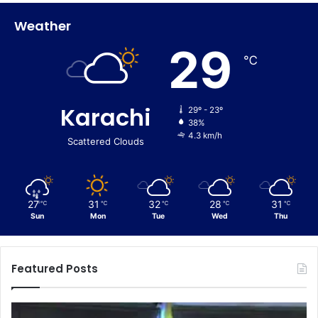
Weather
29
℃
Karachi
29º - 23º
38%
4.3 km/h
Scattered Clouds
27
31
32
28
31
℃
℃
℃
℃
℃
Sun
Mon
Tue
Wed
Thu
Featured Posts
F
C