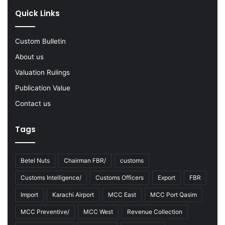
0
Quick Links
2
2
-
Custom Bulletin
2
About us
3
Valuation Rulings
Publication Value
Contact us
Tags
Betel Nuts
Chairman FBR/
customs
Customs Intelligence/
Customs Officers
Export
FBR
Import
Karachi Airport
MCC East
MCC Port Qasim
MCC Preventive/
MCC West
Revenue Collection