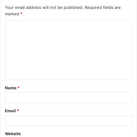
Your email address will not be published.
Required fields are
marked
*
C
o
m
m
e
n
t
Name
*
*
Email
*
Website