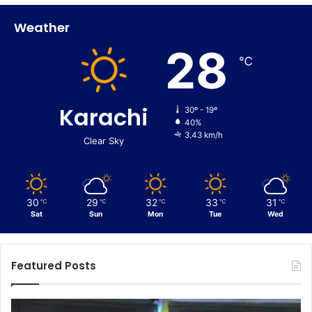
Weather
28
℃
Karachi
30º - 19º
40%
3.43 km/h
Clear Sky
30
29
32
33
31
℃
℃
℃
℃
℃
Sat
Sun
Mon
Tue
Wed
Featured Posts
C
E