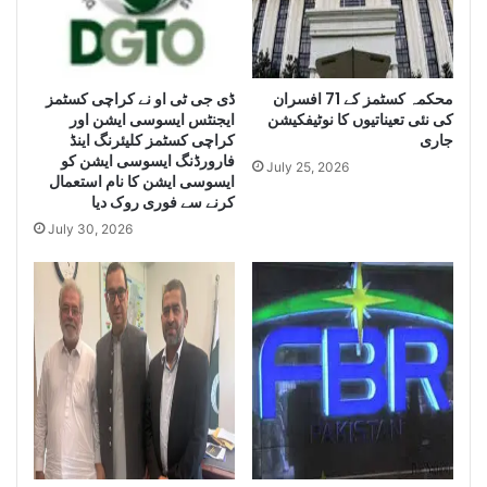
z
e
e
H
L
u
a
g
e
محکمہ کسٹمز کے 71 افسران
ڈی جی ٹی او نے کراچی کسٹمز
r
کی نئی تعیناتیوں کا نوٹیفکیشن
ایجنٹس ایسوسی ایشن اور
g
Q
جاری
کراچی کسٹمز کلیئرنگ اینڈ
e
u
فارورڈنگ ایسوسی ایشن کو
Q
a
July 25, 2026
ایسوسی ایشن کا نام استعمال
u
n
کرنے سے فوری روک دیا
a
t
July 30, 2026
n
i
t
t
i
y
t
o
y
f
o
I
f
r
S
a
m
n
u
i
g
D
g
i