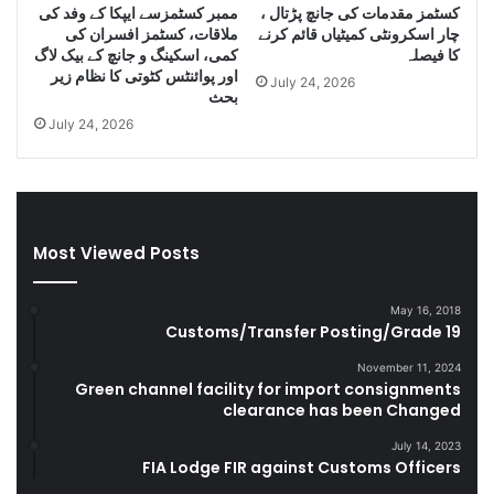
کسٹمز مقدمات کی جانچ پڑتال ،
ممبر کسٹمزسے ایپکا کے وفد کی
l
e
چار اسکرونٹی کمیٹیاں قائم کرنے
ملاقات، کسٹمز افسران کی
e
s
کا فیصلہ
کمی، اسکینگ و جانچ کے بیک لاگ
C
e
اور پوائنٹس کٹوتی کا نظام زیر
July 24, 2026
i
l
بحث
g
a
July 24, 2026
a
n
r
d
e
S
t
m
t
u
Most Viewed Posts
e
g
s
g
D
l
May 16, 2018
u
e
Customs/Transfer Posting/Grade 19
r
G
i
o
November 11, 2024
Green channel facility for import consignments
n
o
clearance has been Changed
g
d
F
s
July 14, 2023
Y
FIA Lodge FIR against Customs Officers
2