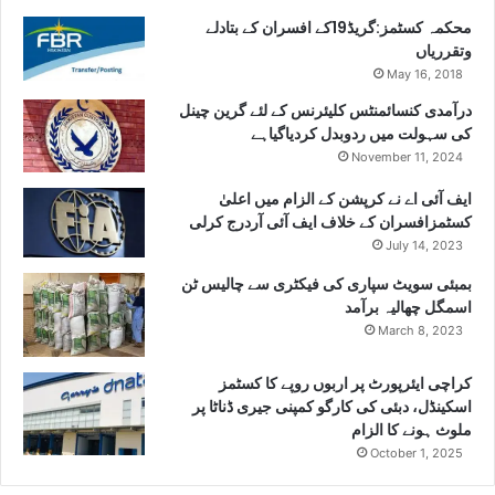
محکمہ کسٹمز:گریڈ19کے افسران کے بتادلے
وتقرریاں
May 16, 2018
درآمدی کنسائمنٹس کلیئرنس کے لئے گرین چینل
کی سہولت میں ردوبدل کردیاگیاہے
November 11, 2024
ایف آئی اے نے کرپشن کے الزام میں اعلیٰ
کسٹمزافسران کے خلاف ایف آئی آردرج کرلی
July 14, 2023
بمبئی سویٹ سپاری کی فیکٹری سے چالیس ٹن
اسمگل چھالیہ برآمد
March 8, 2023
کراچی ایئرپورٹ پر اربوں روپے کا کسٹمز
اسکینڈل، دبئی کی کارگو کمپنی جیری ڈناٹا پر
ملوث ہونے کا الزام
October 1, 2025