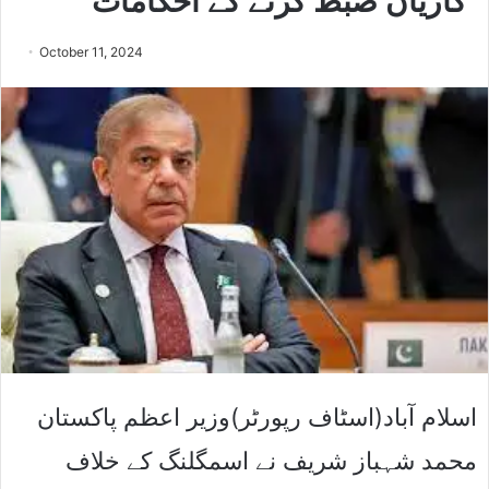
گاڑیاں ضبط کرنے کے احکامات
October 11, 2024
اسلام آباد(اسٹاف رپورٹر)وزیر اعظم پاکستان
محمد شہباز شریف نے اسمگلنگ کے خلاف