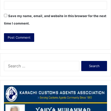
Save my name, email, and website in this browser for the next
time I comment.
S
e
a
r
c
h
f
o
r
: