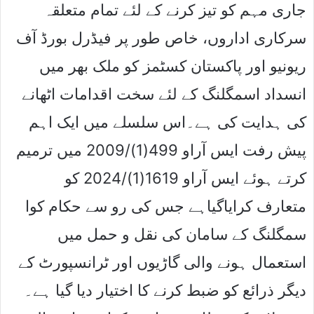
جاری مہم کو تیز کرنے کے لئے تمام متعلقہ
سرکاری اداروں، خاص طور پر فیڈرل بورڈ آف
ریونیو اور پاکستان کسٹمز کو ملک بھر میں
انسداد اسمگلنگ کے لئے سخت اقدامات اٹھانے
کی ہدایت کی ہے۔اس سلسلے میں ایک اہم
پیش رفت ایس آراو 499(1)/2009 میں ترمیم
کرتے ہوئے ایس آراو 1619(1)/2024 کو
متعارف کرایاگیاہے جس کی رو سے حکام کوا
سمگلنگ کے سامان کی نقل و حمل میں
استعمال ہونے والی گاڑیوں اور ٹرانسپورٹ کے
دیگر ذرائع کو ضبط کرنے کا اختیار دیا گیا ہے۔