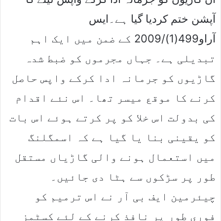
آپشن ختم کردیا گیا ہے۔ایس
آراو499(1)/2009 کے ضمن میں ایک اہم
تبدیلی ہے۔ جہاں مجرموں کو ضبط شدہ
گاڑیوں کو جرمانہ ادا کرکے واپس حاصل
کرنے کا موقع میسر تھا۔ اس نئے اقدام
کی بدولت اس خلا کو پر کرتے ہوئے اس بات
کو یقینی بنا یا گیا ہے کہ اسمگلنگ
میں استعمال ہونے والی گاڑیاں مستقل
طور پر سڑکوں سے ہٹا دی جائیں۔
چیئرمین ایف بی آر نے اس ترمیم کو
فوری طور پر نافذ کرنے کے لئے کسٹمز