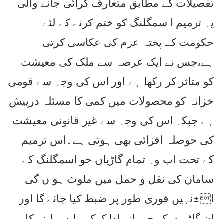
تفصیلات کے مطابق متعارف کرائی جانے والی
یہ ترمیم ا سمگلنگ کو ختم کرنے کے لئے
حکومت کے پختہ عزم کی عکاسی کرتی
ہے،جس نے ایک عرصہ سے ملک کی معیشت
کو متاثر کر رکھا ہے اور اس کی وجہ سے قومی
خزانہ کو محصولات میں کمی کا مسئلہ درپیش
ہے جبکہ اس کی وجہ سے غیر قانونی معیشت
کی حوصلہ افزائی بھی ہوتی ہے۔اس ترمیم
کے تحت اب وہ تمام گاڑیاں جو اسمگلنگ کے
سامان کی نقل و حمل میں ملوث ہو ں گی
ا±نہیں فوری طور پر ضبط کیا جائے گا اور
ان گاڑیوں کو جرمانہ ادا کرکے واپس لینے کا