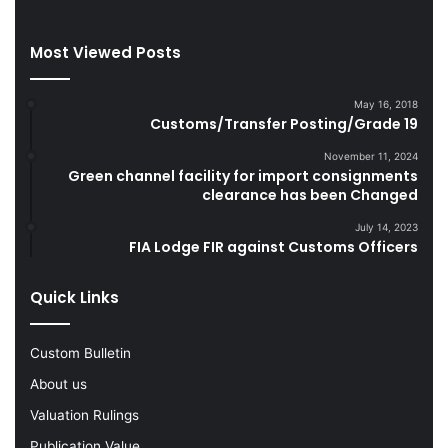
t
m
t
u
Most Viewed Posts
e
g
s
g
D
l
May 16, 2018
u
e
Customs/Transfer Posting/Grade 19
r
G
i
o
November 11, 2024
Green channel facility for import consignments
n
o
clearance has been Changed
g
d
F
s
July 14, 2023
Y
FIA Lodge FIR against Customs Officers
2
0
Quick Links
2
2
-
Custom Bulletin
2
About us
3
Valuation Rulings
Publication Value