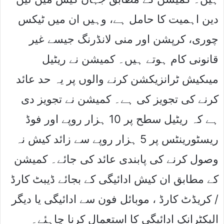
دین اہمیت کا حامل ہے، وہیں ان میں ٹیکس
چوری، کرپشن اور منی لانڈرنگ جیسے غیر
قانونی کام ہوتے ہیں۔ کمیشن نے ریٹیل
میںکیش ٹرانزیکشن کرنے والوں پر یہ حد عائد
کرنے کی تجویز کی ہے۔ کمیشن نے تجویز دی
ہے کہ ریٹیل سطح پر 10 ہزار روپے اور فوڈ
ریسٹورینٹس پر 5 ہزار روپے سے زائد کیش نہ
وصول کرنے کی پابندی عائد کی جائے۔ کمیشن
کے مطابق ان کیش ادائیگی کے بجائے ڈیبٹ کارڈ
/ کریڈٹ کارڈ ، موبائل فون سے ادائیگی یا دیگر
الیکٹرانک ادائیگی کا استعمال کرنا چاہئے۔