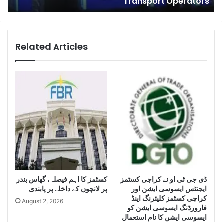
s
Smuggle Cigarettes During FY 2022-23
t
n
e
t
l
K
l
a
i
r
Related Articles
g
a
e
c
n
h
c
i
e
s
S
e
e
i
i
z
z
e
e
H
L
u
a
g
r
کسٹمز کا اہم فیصلہ، گھاس بندر
ڈی جی ٹی او نے کراچی کسٹمز
e
ایجنٹس ایسوسی ایشن اور
پر لانچوں کے داخلے پر پابندی
g
Q
کراچی کسٹمز کلیئرنگ اینڈ
e
u
August 2, 2026
فارورڈنگ ایسوسی ایشن کو
Q
a
ایسوسی ایشن کا نام استعمال
u
n