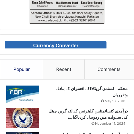
Currency Converter
Popular
Recent
Comments
محکمہ کسٹمز:گریڈ19کے افسران کے بتادلے
وتقرریاں
May 16, 2018
درآمدی کنسائمنٹس کلیئرنس کے لئے گرین چینل
کی سہولت میں ردوبدل کردیاگیاہے
November 11, 2024