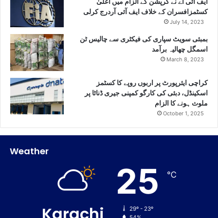
ایف آئی اے نے کرپشن کے الزام میں اعلیٰ
کسٹمزافسران کے خلاف ایف آئی آردرج کرلی
July 14, 2023
بمبئی سویٹ سپاری کی فیکٹری سے چالیس ٹن
اسمگل چھالیہ برآمد
March 8, 2023
کراچی ایئرپورٹ پر اربوں روپے کا کسٹمز
اسکینڈل، دبئی کی کارگو کمپنی جیری ڈناٹا پر
ملوث ہونے کا الزام
October 1, 2025
Weather
25
℃
Karachi
29º - 23º
54%