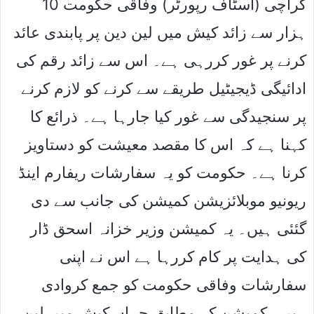
کراچی (اسٹاف رپورٹر) وفاقی حکومت 10
ہزار سے زائد کیش میں لین دین پر پابندی عائد
کرنے پر غور کررہی ہے۔ اس سے زائد رقم کی
ادائیگی ڈیجیٹیل طریقے سے کرنے کو لازم کرنے
پر سنجیدگی سے غور کیا جارہا ہے۔ ذرائع کا
کہنا ہے کہ اس کا مقصد معیشت کو دستاویز
کرنا ہے۔ حکومت کو یہ سفارشات ریفارم اینڈ
ریونیو موبلائزیشن کمیشن کی جانب سے دی
گئئی ہیں۔ یہ کمیشن وزیر خزانہ اسحق ڈار
کی ہدایت پر کام کررہا ہے اس نے اپنی
سفارشات وفاقی حکومت کو جمع کروادی
ہیں۔ کمیشن کے مطابق جہاں کیش میں لین