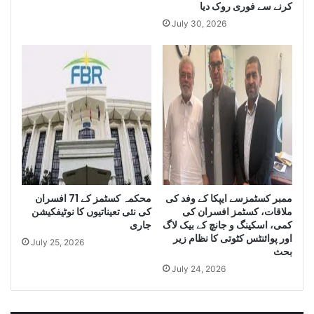
کرنے سے فوری روک دیا
a
t
July 30, 2026
n
i
t
t
i
y
t
o
y
f
o
I
f
r
S
a
m
n
u
i
g
D
g
i
ممبر کسٹمزسے ایپکا کے وفد کی
محکمہ کسٹمز کے 71 افسران
l
e
ملاقات، کسٹمز افسران کی
کی نئی تعیناتیوں کا نوٹیفکیشن
e
s
کمی، اسکینگ و جانچ کے بیک لاگ
جاری
C
e
اور پوائنٹس کٹوتی کا نظام زیر
July 25, 2026
i
l
بحث
g
a
July 24, 2026
a
n
r
d
e
S