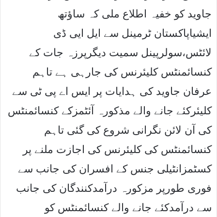
جاوید کو خفیہ اطلاع ملی کہ ساﺅتھ
ایشیاپاکستان ٹرمینل سے ایل ایی ڈی
لائٹس،سولرپینل سمیت دیگرپرزہ جات کے
کنسائمنٹس کلیئرنس کی جارہی ہے تاہم
عرفان جاوید کی ہدایات پر ایس اے پی ٹی سے
کلیئرکئے جانے والے مذکورہ آئٹمزکے کنسائمنٹس
کی آن لائن نگرانی شروع کی گئی تاہم
کنسائمنٹس کی کلیئرنس کی اجازت ملنے پر
کسٹمزانٹیلی جنس کے افسران کی جانب سے
فوری طورپر مزکورہ درآمدکنندگان کی جانب
سے درآمدکئے جانے والے کنسائمنٹس کو