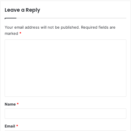
Leave a Reply
Your email address will not be published.
Required fields are
marked
*
C
o
m
m
e
n
t
Name
*
*
Email
*