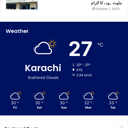
ملوث ہونے کا الزام
October 1, 2025
Weather
27
℃
Karachi
30º - 25º
41%
2.94 km/h
Scattered Clouds
30
30
30
32
33
℃
℃
℃
℃
℃
Fri
Sat
Sun
Mon
Tue