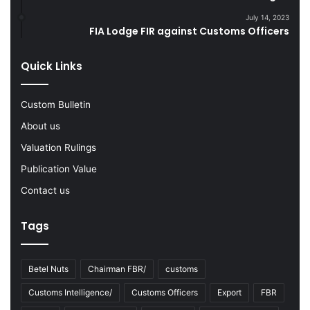
F
s
July 14, 2023
Y
FIA Lodge FIR against Customs Officers
2
0
Quick Links
2
2
-
Custom Bulletin
2
About us
3
Valuation Rulings
Publication Value
Contact us
Tags
Betel Nuts
Chairman FBR/
customs
Customs Intelligence/
Customs Officers
Export
FBR