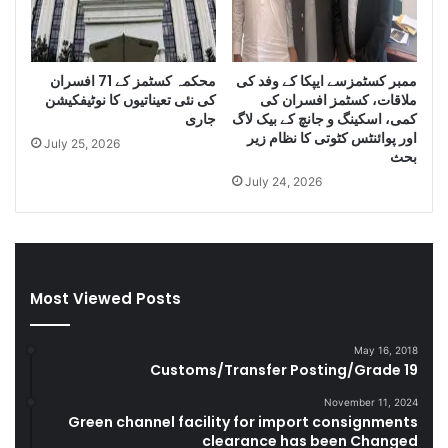
m
n
u
i
g
D
g
i
ممبر کسٹمزسے ایپکا کے وفد کی
محکمہ کسٹمز کے 71 افسران
l
e
ملاقات، کسٹمز افسران کی
کی نئی تعیناتیوں کا نوٹیفکیشن
e
s
کمی، اسکینگ و جانچ کے بیک لاگ
جاری
C
e
اور پوائنٹس کٹوتی کا نظام زیر
July 25, 2026
i
l
بحث
g
a
July 24, 2026
a
n
r
d
e
S
t
m
t
u
Most Viewed Posts
e
g
s
g
D
l
May 16, 2018
u
e
Customs/Transfer Posting/Grade 19
r
G
i
o
November 11, 2024
Green channel facility for import consignments
n
o
clearance has been Changed
g
d