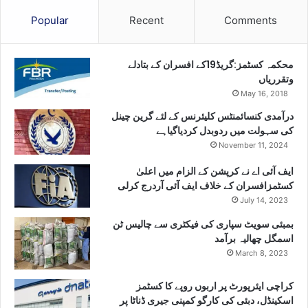
Popular
Recent
Comments
محکمہ کسٹمز:گریڈ19کے افسران کے بتادلے
وتقرریاں
May 16, 2018
درآمدی کنسائمنٹس کلیئرنس کے لئے گرین چینل
کی سہولت میں ردوبدل کردیاگیاہے
November 11, 2024
ایف آئی اے نے کرپشن کے الزام میں اعلیٰ
کسٹمزافسران کے خلاف ایف آئی آردرج کرلی
July 14, 2023
بمبئی سویٹ سپاری کی فیکٹری سے چالیس ٹن
اسمگل چھالیہ برآمد
March 8, 2023
کراچی ایئرپورٹ پر اربوں روپے کا کسٹمز
اسکینڈل، دبئی کی کارگو کمپنی جیری ڈناٹا پر