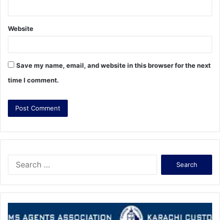
Website
Save my name, email, and website in this browser for the next
time I comment.
S
e
a
r
c
h