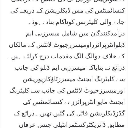
کنسائمنٹس کی مس ڈیکلریشن کے ذریعے کی
جانے والی کلیئرنس کوناکام بناتے ہوئے
درآمدکنندگان میں شامل میسرزبی ایم
ڈبلوانٹرپرائززاومیسرزجیوٹ لائٹس کے مالکان
کے خلاف دوالگ الگ مقدمات درج کرلئے ہیں ۔
ذرائع نے بتایاکہ میسرزبی ایم ڈبلو کی جانب
سے کلیئرنگ ایجنٹ میسرزٹاﺅکارپوریشن
اورمیسرزجیوٹ لائٹس کی جانب سے کلیئرنگ
ایجنٹ مایو انٹرپرائزز نے کنسائمنٹس کی
گڈزڈیکلریشن فائل کی گئیں تھیں ۔ذرائع کے
مطابق ڈائریکٹرکسٹمزانٹیلی جنس عرفان