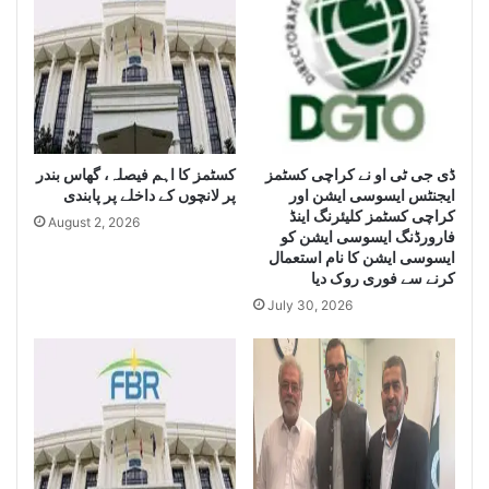
S
e
e
i
i
z
z
e
e
H
L
u
a
g
r
کسٹمز کا اہم فیصلہ، گھاس بندر
ڈی جی ٹی او نے کراچی کسٹمز
e
ایجنٹس ایسوسی ایشن اور
پر لانچوں کے داخلے پر پابندی
g
Q
کراچی کسٹمز کلیئرنگ اینڈ
e
u
August 2, 2026
فارورڈنگ ایسوسی ایشن کو
Q
a
ایسوسی ایشن کا نام استعمال
u
n
کرنے سے فوری روک دیا
a
t
July 30, 2026
n
i
t
t
i
y
t
o
y
f
o
I
f
r
S
a