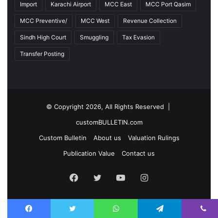
Import
Karachi Airport
MCC East
MCC Port Qasim
MCC Preventive/
MCC West
Revenue Collection
Sindh High Court
Smuggling
Tax Evasion
Transfer Posting
© Copyright 2026, All Rights Reserved |
customBULLETIN.com
Custom Bulletin
About us
Valuation Rulings
Publication Value
Contact us
F
T
Y
I
a
w
o
n