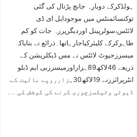
ہولڈکرکے دوبارہ جانچ پڑتال کی گئی
توکنسائمنٹس میں موجودایل ای ڈی
لائٹس،سولرپینل اوردیگرپرزہ جات کو کم
ظاہرکرکے کلیئرکیاجارہاتھا۔ذرائع نے بتایاکہ
میسرزجیوٹ لائٹس نے مس ڈیکلریشن کے
ذریعے 46لاکھ89ہزاراورمیسرزبی ایم ڈبلو
انٹرپرائززنے 19لاکھ30ہزارروپے مالیت کے
ڈیوٹی وٹیکسزچوری کرنے کی کوشش کی ۔۔