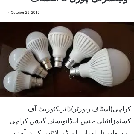
October 29, 2019
کراچی(اسٹاف رپورٹر)ڈائریکٹوریٹ آف
کسٹمزانٹیلی جنس اینڈانویسٹی گیشن کراچی
نے سولرپینل اورایل ای ڈی لائٹس کے درآمدی