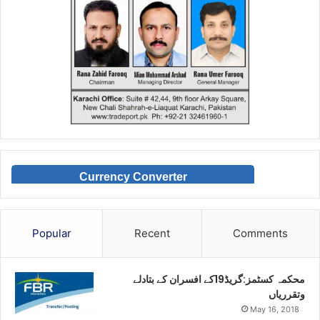
Currency Converter
Popular
Recent
Comments
محکمہ کسٹمز:گریڈ19کے افسران کے بتادلے
وتقرریاں
May 16, 2018