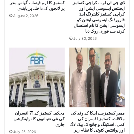
ڈی جی ٹی او نے کراچی کسٹمز
r
کسٹمز کا اہم فیصلہ، گھاس بندر
ایجنٹس ایسوسی ایشن اور
پر لانچوں کے داخلے پر پابندی
g
کراچی کسٹمز کلیئرنگ اینڈ
e
August 2, 2026
فارورڈنگ ایسوسی ایشن کو
Q
ایسوسی ایشن کا نام استعمال
u
کرنے سے فوری روک دیا
a
July 30, 2026
n
t
i
t
y
o
f
S
m
u
g
g
ممبر کسٹمزسے ایپکا کے وفد کی
محکمہ کسٹمز کے 71 افسران
l
ملاقات، کسٹمز افسران کی
کی نئی تعیناتیوں کا نوٹیفکیشن
e
کمی، اسکینگ و جانچ کے بیک لاگ
جاری
C
اور پوائنٹس کٹوتی کا نظام زیر
July 25, 2026
i