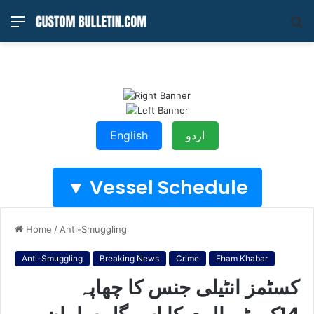
Menu
S
fo
اردو
English
Vessel Schedule ▼
Home
/
Anti-Smuggling
Anti-Smuggling
Breaking News
Crime
Eham Khabar
کسٹمز انٹیلی جنس کا چھاپہ