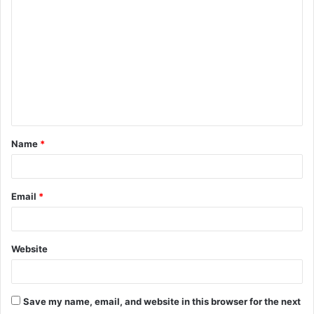
o
m
m
e
n
t
Name
*
*
Email
*
Website
Save my name, email, and website in this browser for the next