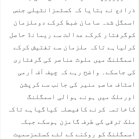
ذرائع نے بتایا کہ کسٹمزانٹیلی جنس
اسمگل شدہ سامان ضبط کرکے دوملزمان
کوگرفتار کرکے عدالت سے ریمانڈ حاصل
کرلیاہے تاکہ ملزمان سے تفتیش کرکے
اسمگلنگ میں ملوث عناصر کی گرفتاری
کی جاسکے۔ واضح رہے کہ چیف آف آرمی
اسٹاف عاصم منیر کی جانب سے کرپشن
اورملک میں ہونے ہوالی اسمگلنگ
کاخاتمہ کرنے کافیصلہ کیاگیاہے تاکہ
ملک ترقی کی طرف گامزن ہوسکے جبکہ
اسمگلنگ کو روکنے کے لئے کسٹمزسمیت