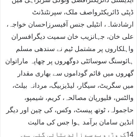
ڈپٹی ڈائریکٹرواصف ملک، سپرنٹنڈنٹ
ارشادشاہ، انٹیلی جنس آفیسرزاحسان خواجہ،
علی خان، جہانزیب خان سمیت دیگرافسران
واہلکاروں پر مشتمل ٹیم نے سندھی مسلم
ہائوسنگ سوسائٹی دوگھروں پر چھاپہ ماراتوان
گھروں میں قائم گوداموں سے بھاری مقدار
میں سگریٹ، سیگار، لیڈیزبیگ، مردانہ بیلٹ،
والٹس، فلیورپان مصالحہ، کریم، شیمپو،
حاجمولہ، ٹوتھ پیسٹ، وکس، کی چین اور دیگر
انڈین سامان برآمد ہوا جس کی مالیت
14کروڑروپے سے زائدبتائی گئی ہے۔