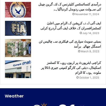
درآمدی کنسائمنٹس کلیئرنس کے لئے گرین چینل
کی سہولت میں ردوبدل کردیاگیاہے
November 11, 2024
ایف آئی اے نے کرپشن کے الزام میں اعلیٰ
کسٹمزافسران کے خلاف ایف آئی آردرج کرلی
July 14, 2023
بمبئی سویٹ سپاری کی فیکٹری سے چالیس ٹن
اسمگل چھالیہ برآمد
March 8, 2023
کراچی ایئرپورٹ پر اربوں روپے کا کسٹمز
اسکینڈل، دبئی کی کارگو کمپنی جیری ڈناٹا پر
ملوث ہونے کا الزام
October 1, 2025
Weather