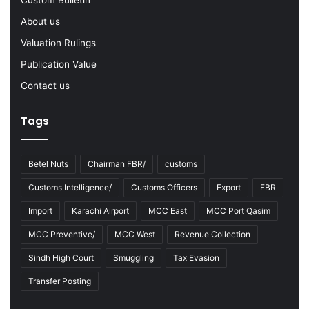
2
About us
3
Valuation Rulings
Publication Value
Contact us
Tags
Betel Nuts
Chairman FBR/
customs
Customs Intelligence/
Customs Officers
Export
FBR
Import
Karachi Airport
MCC East
MCC Port Qasim
MCC Preventive/
MCC West
Revenue Collection
Sindh High Court
Smuggling
Tax Evasion
Transfer Posting