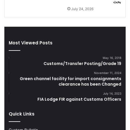
بحث
g
July 24, 2026
a
r
e
t
t
Most Viewed Posts
e
s
D
May 16, 2018
u
Customs/Transfer Posting/Grade 19
r
i
November 11, 2024
Green channel facility for import consignments
n
clearance has been Changed
g
F
July 14, 2023
Y
FIA Lodge FIR against Customs Officers
2
0
Quick Links
2
2
-
Custom Bulletin