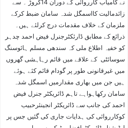
نے کامیاب کارروائی کے دوران 14کروڑ ۔ سے
زائدمالیت کااسمگل شدہ سامان ضبط کرکے
ملزمان کے خلاف مقدمات درج کرلئے ہیں۔
ذرائع کے مطابق ڈارئکٹرجنرل فیض احمد چدہر
کو خفیہ اطلاع ملی کہ سندھی مسلم ہائوسنگ
سوسائٹی کے علاقے میں قائم رہاہشی گھروں
میں غیرقانونی طور پر گودام قائم کئے ہوئے
ہیں جن میں بھاری مقدارمیں اسمگل شدہ
سامان رکھاہواہے تاہم ڈائریکٹر جنرل فیض
احمد کی جانب سے ڈائریکٹر انجینئرحبیب
کوکارروائی کی ہدایات جاری کی گئیں جس پر
ایڈیشنل ڈائریکٹرافضل وٹوکی سربراہی میں