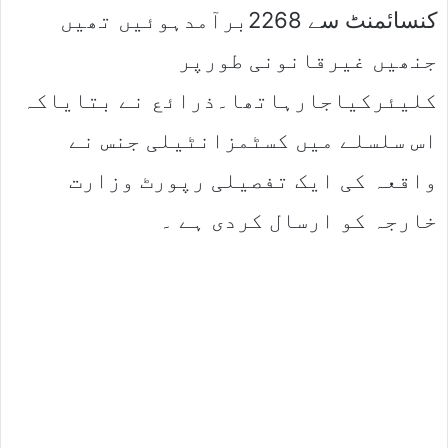
کنسائمنٹ سے 2268برآمدہوئیں تھیں
جنھیں غیرقانونی طورپر
کلیئرکیاجارہاتھا۔ذرائع نے بتایاکہ
اس سلسلے میں کسٹمزانٹیلی جنس نے
واقعہ کی ایک تفصیلی رپورٹ وزارت
خارجہ کو ارسال کردی ہے ۔