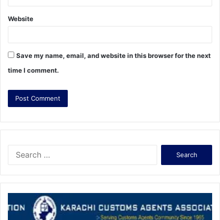
Website
Save my name, email, and website in this browser for the next
time I comment.
S
e
a
r
c
h
f