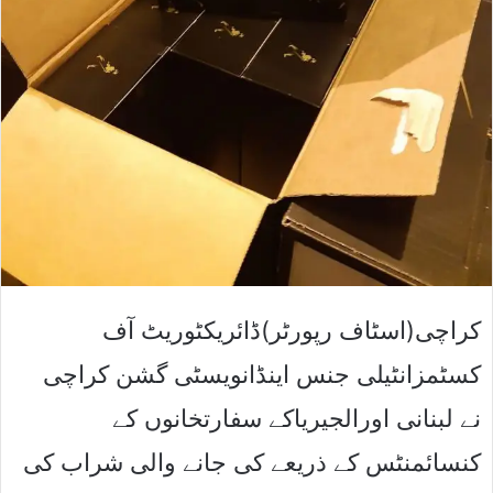
کراچی(اسٹاف رپورٹر)ڈائریکٹوریٹ آف
کسٹمزانٹیلی جنس اینڈانویسٹی گشن کراچی
نے لبنانی اورالجیریاکے سفارتخانوں کے
کنسائمنٹس کے ذریعے کی جانے والی شراب کی