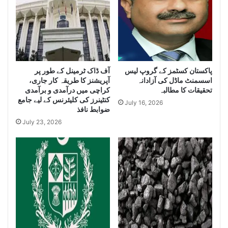
e
i
i
z
z
e
e
H
L
u
a
g
e
پاکستان کسٹمز کے گروپ لیس
آف ڈاک ٹرمینل کے طور پر
r
اسسمنٹ ماڈل کی آزادانہ
آپریشنز کا طریقہ کار جاری،
g
Q
تحقیقات کا مطالبہ
کراچی میں درآمدی و برآمدی
e
u
کنٹینرز کی کلیئرنس کے لیے جامع
Q
a
July 16, 2026
ضوابط نافذ
u
n
July 23, 2026
a
t
n
i
t
t
i
y
t
o
y
f
o
I
f
r
S
a
m
n