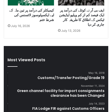
u
i
g
D
ایف بی آر نے کوئلے کی درآمد پر
کیمیکلز کی درآمد پر تین ماہ کے
g
i
ایک فیصد کم از کم ویلیو ایڈیشن
لیے ایکسپلوسوز لائسنس کی
l
e
ٹیکس کے اطلاق کا طریقہ کار
شرط ختم
e
s
جاری کر دیا
July 16, 2026
C
e
July 13, 2026
i
l
g
a
a
n
r
d
e
S
t
m
Most Viewed Posts
t
u
e
g
May 16, 2018
s
g
Customs/Transfer Posting/Grade 19
D
l
u
e
November 11, 2024
r
Green channel facility for import consignments
G
clearance has been Changed
i
o
n
o
July 14, 2023
g
d
FIA Lodge FIR against Customs Officers
F
s