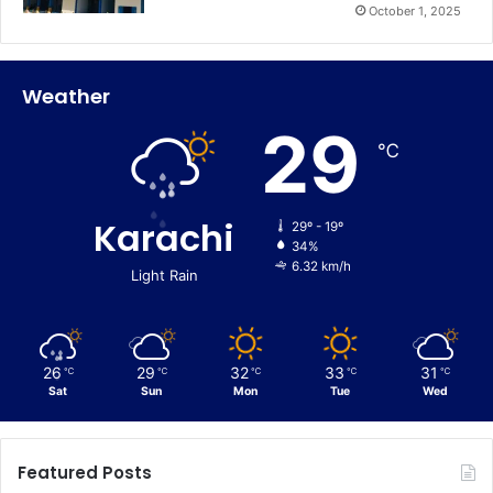
October 1, 2025
Weather
29
℃
Karachi
29º - 19º
34%
6.32 km/h
Light Rain
26
29
32
33
31
℃
℃
℃
℃
℃
Sat
Sun
Mon
Tue
Wed
Featured Posts