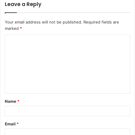
Leave a Reply
Your email address will not be published.
Required fields are
marked
*
C
o
m
m
e
n
t
Name
*
*
Email
*