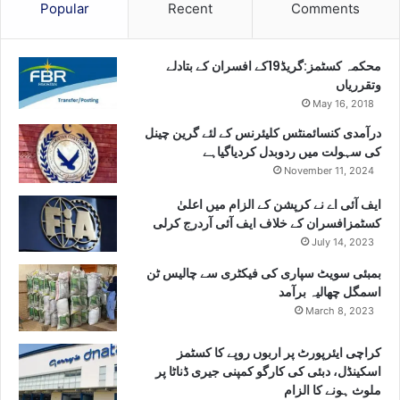
Popular
Recent
Comments
محکمہ کسٹمز:گریڈ19کے افسران کے بتادلے
وتقرریاں
May 16, 2018
درآمدی کنسائمنٹس کلیئرنس کے لئے گرین چینل
کی سہولت میں ردوبدل کردیاگیاہے
November 11, 2024
ایف آئی اے نے کرپشن کے الزام میں اعلیٰ
کسٹمزافسران کے خلاف ایف آئی آردرج کرلی
July 14, 2023
بمبئی سویٹ سپاری کی فیکٹری سے چالیس ٹن
اسمگل چھالیہ برآمد
March 8, 2023
کراچی ایئرپورٹ پر اربوں روپے کا کسٹمز
اسکینڈل، دبئی کی کارگو کمپنی جیری ڈناٹا پر
ملوث ہونے کا الزام