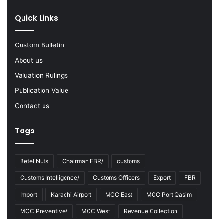
Y
Quick Links
2
0
2
Custom Bulletin
2
-
About us
2
Valuation Rulings
3
Publication Value
Contact us
Tags
Betel Nuts
Chairman FBR/
customs
Customs Intelligence/
Customs Officers
Export
FBR
Import
Karachi Airport
MCC East
MCC Port Qasim
MCC Preventive/
MCC West
Revenue Collection