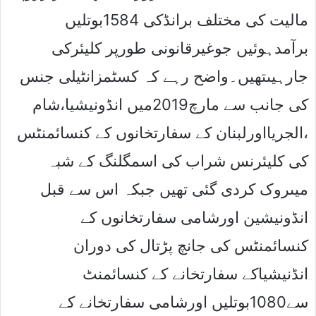
مالیت کی مختلف برانڈکی 1584بوتلیں
برآمدہوئیں جوغیرقانونی طورپر کلیئرکی
جارہیںتھیں۔واضح رہے کہ کسٹمزانٹیلی جنس
کی جانب سے مارچ2019میں انڈونیشیا،شام
،الجریااورلبنان کے سفارتخانوں کے کنسائمنٹس
کی کلیئرنس شراب کی اسمگلنگ کے شبہ
میںروک کردی گئی تھیں جبکہ اس سے قبل
انڈونیشین اورشامی سفارتخانوں کے
کنسائمنٹس کی جانچ پڑتال کی دوران
انڈنیشیاکے سفارتخانے کے کنسائمنٹ
سے1080بوتلیں اورشامی سفارتخانے کے