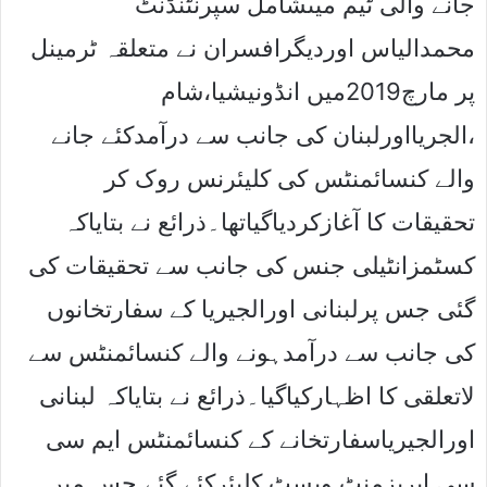
جانے والی ٹیم میںشامل سپرنٹنڈنٹ
محمدالیاس اوردیگرافسران نے متعلقہ ٹرمینل
پر مارچ2019میں انڈونیشیا،شام
،الجریااورلبنان کی جانب سے درآمدکئے جانے
والے کنسائمنٹس کی کلیئرنس روک کر
تحقیقات کا آغازکردیاگیاتھا۔ذرائع نے بتایاکہ
کسٹمزانٹیلی جنس کی جانب سے تحقیقات کی
گئی جس پرلبنانی اورالجیریا کے سفارتخانوں
کی جانب سے درآمدہونے والے کنسائمنٹس سے
لاتعلقی کا اظہارکیاگیا۔ذرائع نے بتایاکہ لبنانی
اورالجیریاسفارتخانے کے کنسائمنٹس ایم سی
سی اپریزمنٹ ویسٹ کلیئرکئے گئے جس میں