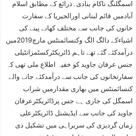
اسمگلنگ ناکام بنادی۔ذرائع کے مطابق اسلام
آبادمیں قائم لبنانی اورالجیریا کے سفارت
خانوں کی جانب سے مختلف کھانے پینے کی
اشیاءکے دالگ الگ وکنسائمنٹس مارچ2019میں
درآمدکئے گئے تھے تاہم ڈائریکٹرکسٹمزانٹیلی
جنس عرفان جاوید کو خفیہ اطلاع ملی تھی کہ
سفارتخانوں کی جانب سے درآمدکئے جانے والے
کنسائمنٹس میں بھاری مقدارمیں شراب
اسمگل کی جاری ہے جس پرڈائریکٹرعرفان
جاوید کی جانب سے ایڈیشنل ڈائریکٹرعلی
زمان گردیزی کی سربراہی میں تشکیل دی