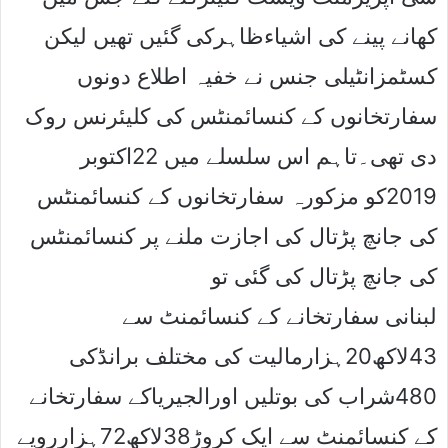
کھانے پینے کی اشیاءظاہرکی گئیں تھیں لیکن
کسٹمزانٹیلی جنس نے خفیہ اطلاع دونوں
سفارتخانوں کے کنسائمنٹس کی کلیئرنس روک
دی تھی۔تاہم اس سلسلے میں 22اکتوبر
2019کو مزکورہ سفارتخانوں کے کنسائمنٹس
کی جانچ پڑتال کی اجازت ملنے پر کنسائمنٹس
کی جانچ پڑتال کی گئی تو
لبنانی سفارتخانے کے کنسائمنٹ سے
43لاکھ20ہزارمالیت کی مختلف برانڈکی
480شراب کی بوتلیں اورالجیریاکے سفارتخانے
کے کنسائمنٹ سے ایک کروڑ38لاکھ72ہزارروپے