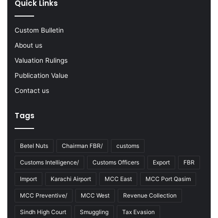
Quick Links
2
2
-
Custom Bulletin
2
About us
3
Valuation Rulings
Publication Value
Contact us
Tags
Betel Nuts
Chairman FBR/
customs
Customs Intelligence/
Customs Officers
Export
FBR
Import
Karachi Airport
MCC East
MCC Port Qasim
MCC Preventive/
MCC West
Revenue Collection
Sindh High Court
Smuggling
Tax Evasion