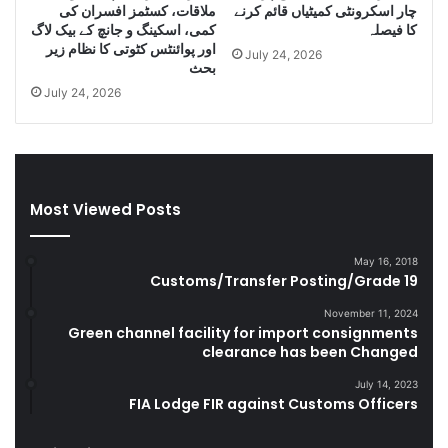
چار اسکرونٹی کمیٹیاں قائم کرنے
ملاقات، کسٹمز افسران کی
e
کا فیصلہ
کمی، اسکینگ و جانچ کے بیک لاگ
C
اور پوائنٹس کٹوتی کا نظام زیر
July 24, 2026
i
بحث
g
July 24, 2026
a
r
e
t
t
Most Viewed Posts
e
s
D
May 16, 2018
u
Customs/Transfer Posting/Grade 19
r
i
November 11, 2024
Green channel facility for import consignments
n
clearance has been Changed
g
F
July 14, 2023
Y
FIA Lodge FIR against Customs Officers
2
0