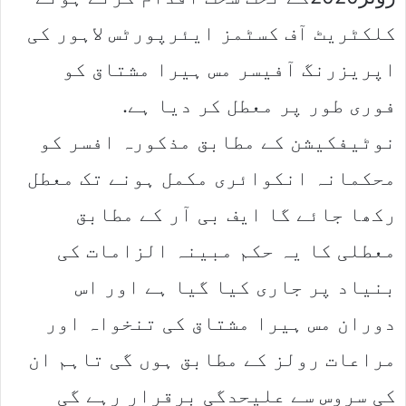
کلکٹریٹ آف کسٹمز ایئرپورٹس لاہور کی
اپریزرنگ آفیسر مس ہیرا مشتاق کو
فوری طور پر معطل کر دیا ہے.
نوٹیفکیشن کے مطابق مذکورہ افسر کو
محکمانہ انکوائری مکمل ہونے تک معطل
رکھا جائے گا ایف بی آر کے مطابق
معطلی کا یہ حکم مبینہ الزامات کی
بنیاد پر جاری کیا گیا ہے اور اس
دوران مس ہیرا مشتاق کی تنخواہ اور
مراعات رولز کے مطابق ہوں گی تاہم ان
کی سروس سے علیحدگی برقرار رہے گی