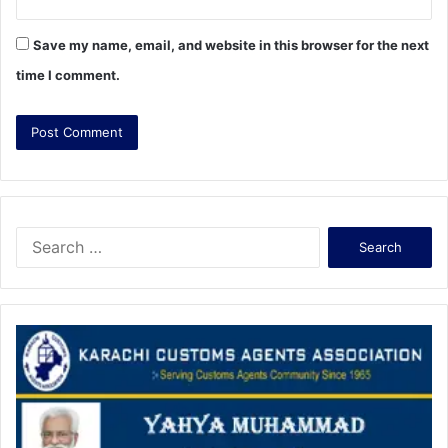
Save my name, email, and website in this browser for the next
time I comment.
S
e
a
r
c
h
f
o
r
: