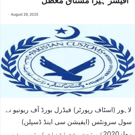
آفیسر ہیرا مشتاق معطل
August 29, 2025
لاہور (اسٹاف رپورٹر) فیڈرل بورڈ آف ریونیو نے
سول سرونٹس (ایفیشن سی اینڈ ڈسپلن)
رولز2020کے تحت سخت اقدام کرتے ہوئے