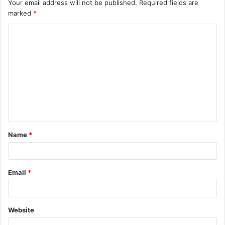
Your email address will not be published.
Required fields are
marked
*
C
o
m
m
e
n
t
Name
*
*
Email
*
Website