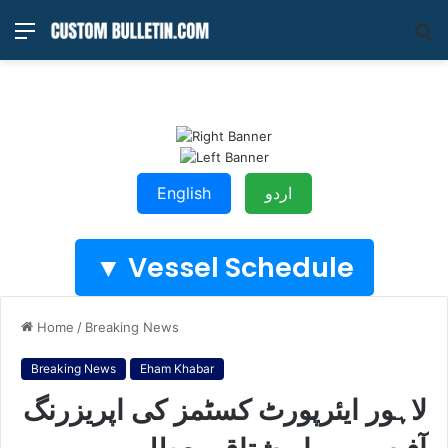
Menu
S
fo
English
اردو
Vessel Schedule ▼
Home
/
Breaking News
Breaking News
Eham Khabar
لاہور ایئرپورٹ کسٹمز کی اپریزرنگ