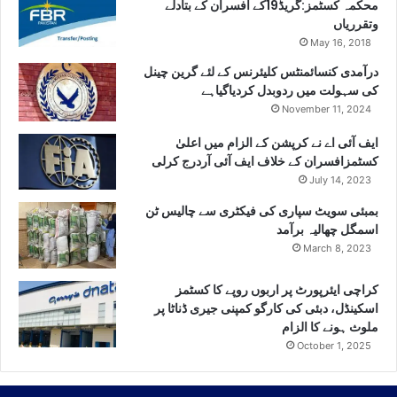
محکمہ کسٹمز:گریڈ19کے افسران کے بتادلے
وتقرریاں
May 16, 2018
درآمدی کنسائمنٹس کلیئرنس کے لئے گرین چینل
کی سہولت میں ردوبدل کردیاگیاہے
November 11, 2024
ایف آئی اے نے کرپشن کے الزام میں اعلیٰ
کسٹمزافسران کے خلاف ایف آئی آردرج کرلی
July 14, 2023
بمبئی سویٹ سپاری کی فیکٹری سے چالیس ٹن
اسمگل چھالیہ برآمد
March 8, 2023
کراچی ایئرپورٹ پر اربوں روپے کا کسٹمز
اسکینڈل، دبئی کی کارگو کمپنی جیری ڈناٹا پر
ملوث ہونے کا الزام
October 1, 2025