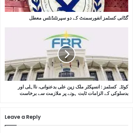
گڈانی کسٹمز انفورسمنٹ کے دو سپرنٹنڈنٹس معطل
کوئٹہ کسٹمز : انسپکٹر ملک زین علی بدعنوانی، نااہلی اور
بدسلوکی کے الزامات ثابت ہونے پر ملازمت سے برخاست
Leave a Reply