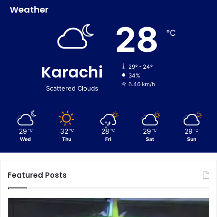
Weather
28
℃
Karachi
29º - 24º
34%
6.46 km/h
Scattered Clouds
29
32
28
29
29
℃
℃
℃
℃
℃
Wed
Thu
Fri
Sat
Sun
Featured Posts
C
u