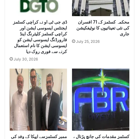
e
L
a
r
ڈی جی ٹی او نے کراچی کسٹمز
محکمہ کسٹمز کے 71 افسران
کی نئی تعیناتیوں کا نوٹیفکیشن
ایجنٹس ایسوسی ایشن اور
g
جاری
کراچی کسٹمز کلیئرنگ اینڈ
e
فارورڈنگ ایسوسی ایشن کو
Q
July 25, 2026
ایسوسی ایشن کا نام استعمال
u
کرنے سے فوری روک دیا
a
July 30, 2026
n
t
i
t
y
o
f
S
m
u
g
g
کسٹمز مقدمات کی جانچ پڑتال ،
ممبر کسٹمزسے ایپکا کے وفد کی
l