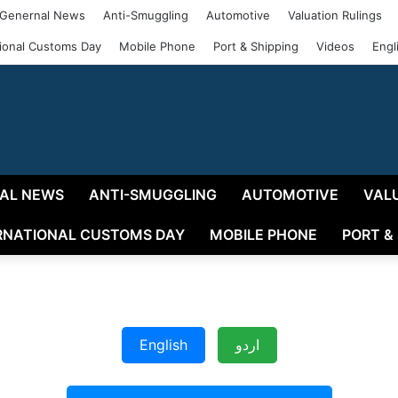
Genernal News
Anti-Smuggling
Automotive
Valuation Rulings
tional Customs Day
Mobile Phone
Port & Shipping
Videos
Engl
AL NEWS
ANTI-SMUGGLING
AUTOMOTIVE
VAL
RNATIONAL CUSTOMS DAY
MOBILE PHONE
PORT &
اردو
English