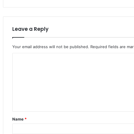
Leave a Reply
Your email address will not be published.
Required fields are ma
C
o
m
m
e
n
t
Name
*
*