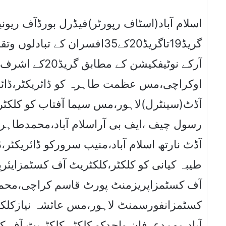
اسلام آباد(اسٹاف رپورٹر)فیڈرل بورڈآف ریو
گریڈ19تاگریڈ20کے35افسران کے
آرکے نوٹیفکیشن 
اوکراچی،مس عظمت طاہرہ کو ڈائریکٹر،ڈائ
آڈٹ(سینٹرل)لاہور،مس سیما آفتاب کو کلکٹر
رسول چیف ،ایف بی آراسلام آباد،محمدطاہر،
آڈٹ نارتھ اسلام آباد،منیب سرورکو ڈائریکٹر،
طیبہ کیانی کو کلکٹر،کلکٹریٹ آف کسٹمزایئر
آف کسٹمزاپریزمنٹ پورٹ قاسم کراچی،محمد
کسٹمزانفورسمنٹ لاہور،مس عائشہ نیازکلکٹ
آباد،مھمدعرفان واحدکو کلکٹر،کلکٹریٹ آف