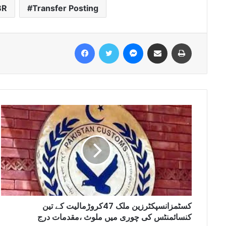
BR
Transfer Posting
Facebook
Twitter
Messenger
Share via Email
Print
کسٹمزانسپکٹرزین ملک 47کروڑمالیت کے تین
کنسائمنٹس کی چوری میں ملوث ،مقدمات درج