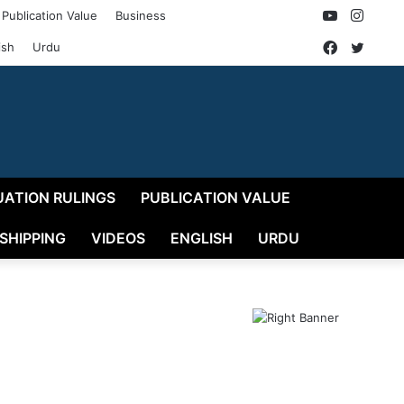
YouTube
Insta
Publication Value
Business
Faceboo
Twitt
ish
Urdu
UATION RULINGS
PUBLICATION VALUE
 SHIPPING
VIDEOS
ENGLISH
URDU