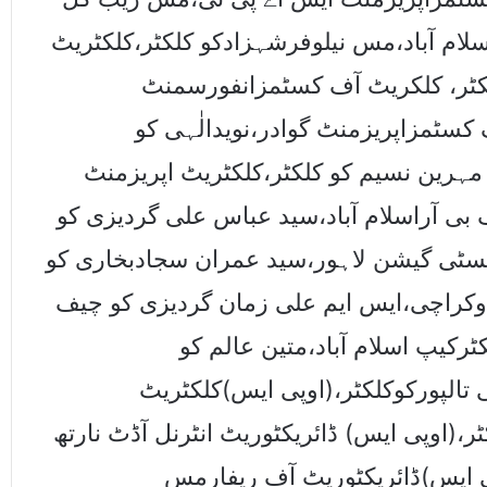
لام آباد،مس نیلوفرشہزادکو کلکٹر،کلکٹریٹ
لکٹر، کلکریٹ آف کسٹمزانفورسمنٹ
کسٹمزاپریزمنٹ گوادر،نویدالٰہی کو
ہرین نسیم کو کلکٹر،کلکٹریٹ اپریزمنٹ
ی آراسلام آباد،سید عباس علی گردیزی کو
نویسٹی گیشن لاہور،سید عمران سجادبخاری کو
اوکراچی،ایس ایم علی زمان گردیزی کو چیف
ٹرکیپ اسلام آباد،متین عالم کو
،گریڈ19کے جمشیدعلی تالپورکوکلکٹر،(اوپی ایس)کلکٹریٹ
(اوپی ایس) ڈائریکٹوریٹ انٹرنل آڈٹ نارتھ
ی ایس)ڈائریکٹوریٹ آف ریفارمس