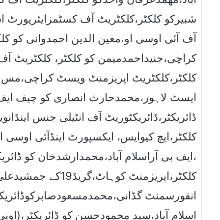
شبیرکو کلکٹر،کلکٹریٹ آف کسٹمزایئرپورٹ اس
آف آئی اوسی او،معین الدین احمدوانی کو ک
کراچی،جنیداحمدمیمن کو کلکٹر، کلکٹریٹ آف 
کلکٹر،کلکٹریٹ اپریزمنٹ ویسٹ کراچی،مس م
ایسٹ لاہور،محمدحارث انصاری کو چیف ایف ب
ڈائریکٹر،ڈائریکٹوریٹ آف انٹیلی جنس اینڈا
کلکٹر،ایچ کیوایس، ایکسپورٹ اینڈآئی اوسی 
،ایف بی آراسلام آباد،محمدارشدخان کو ڈائریک
کلکٹر،اپریزمنٹ کوہاٹ
انفورسمنٹ گڈانی،محمدمسعودصابرکوڈائریکٹر،
اسلام آباد،سید محمودحسن کو ڈائریکٹر،(اوپ