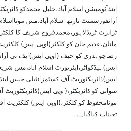
اینڈآٹومیشن اسلام آباد،خلیل محمدکو ڈائریکٹ
آرانفورسمنٹ نارتھ اسلام آباد،مس مونااسلام
ٹرانزٹ ٹریڈلاہور،محمدفروخ شریف کا کلکٹ
ملتان،عدیم خان کو کلکٹر(اوپی ایس) کلکٹر
رضاچوہدری کو چیف (اوپی ایس)ایف بی آراس
ایس)ہیڈکواٹر،ایئرپورٹ اسلام آباد،مس شریعہ
ایس)ڈائریکٹوریٹ آف کسٹمزانٹیلی جنس اینڈا
سواتی کو ڈائریکٹر،(اوپی ایس)ڈائریکٹوریٹ 
مونامحفوظ کو کلکٹر،(اوپی ایس) کلکٹریٹ آ
تعینات کیاگیاہے۔