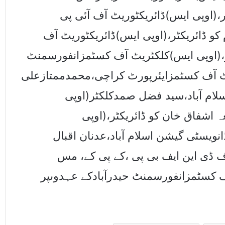
ر،(اوپی ایس)ڈائریکٹوریٹ آف آئی پی
 کو ڈائریکٹر،(اوپی ایس)ڈائریکٹوریٹ آف
ر،(اوپی ایس)کلکٹریٹ آف کسٹمزانفورسمنٹ
یٹ آف کسٹمزایئرپورٹ کراچی،محمدممتازعلی
لام آباد،سید فضل صمدکلکٹر(اوپی
 اشفاق خان کو ڈائریکٹر،(اوپی
نویسٹی گیشن اسلام آباد،عدنان اقبال
آف ڈی این ایف بی پی ،کے پی کے، مس
ف کسٹمزانفورسمنٹ حیدرآبادکے عہدوںپر