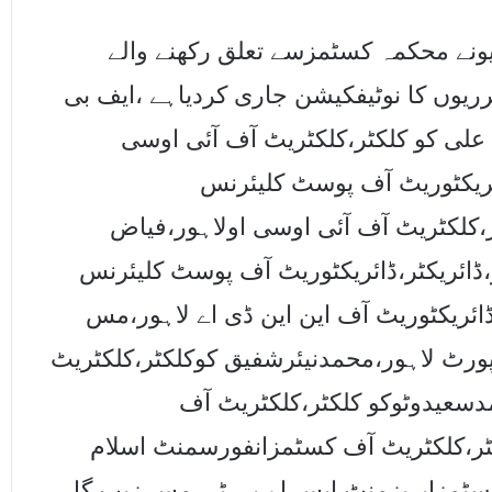
نیونے محکمہ کسٹمزسے تعلق رکھنے والے
 تبادلوں وتقرریوں کا نوٹیفکیشن جاری کردیاہے ،ایف بی
کے مطابق گریڈ20کے اشرف علی کو کلکٹر،کلکٹریٹ آف آئی اوسی
ریکٹوریٹ آف پوسٹ کلیئرنس
،کلکٹریٹ آف آئی اوسی اولاہور،فیاض
ڈائریکٹر،ڈائریکٹوریٹ آف پوسٹ کلیئرنس
ڈائریکٹوریٹ آف این این ڈی اے لاہور،مس
پورٹ لاہور،محمدنیئرشفیق کوکلکٹر،کلکٹریٹ
سعیدوٹوکو کلکٹر،کلکٹریٹ آف
ر،کلکٹریٹ آف کسٹمزانفورسمنٹ اسلام
 کسٹمزاپریزمنٹ ایس اے پی ٹی،مس زیب گل