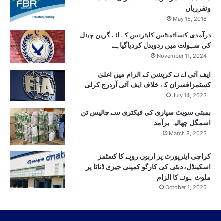
وتقرریاں
May 16, 2018
درآمدی کنسائمنٹس کلیئرنس کے لئے گرین چینل
کی سہولت میں ردوبدل کردیاگیاہے
November 11, 2024
ایف آئی اے نے کرپشن کے الزام میں اعلیٰ
کسٹمزافسران کے خلاف ایف آئی آردرج کرلی
July 14, 2023
بمبئی سویٹ سپاری کی فیکٹری سے چالیس ٹن
اسمگل چھالیہ برآمد
March 8, 2023
کراچی ایئرپورٹ پر اربوں روپے کا کسٹمز
اسکینڈل، دبئی کی کارگو کمپنی جیری ڈناٹا پر
ملوث ہونے کا الزام
October 1, 2025