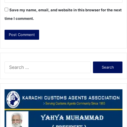
Save my name, email, and website in this browser for the next
time I comment.
S
e
a
r
c
h
f
o
r
: