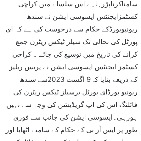
سامناکرناپڑرہاہے اس سلسلے میں کراچی
کسٹمزایجنٹس ایسوسی ایشن نے سندھ
ریونیوبورڈکے حکام سے درخوست کی ہے کہ ای
پورٹل کی بحالی تک سیلز ٹیکس ریٹرن جمع
کرانے کی تاریخ میں توسیع کی جائے ۔ کراچی
کسٹمز ایجنٹس ایسوسی ایشن نے پریس ریلیز
کے ذریعے بتایا کہ9 اگست 2023سے سندھ
ریونیو بورڈای پورٹل پرسیلز ٹیکس ریٹرن کی
فائلنگ اس کی اپ گریڈیشن کی وجہ سے نہیں
ہورہی۔ایسوسی ایشن کی جانب سے فوری
طور پر ایس آر بی کے حکام کے سامنے اٹھایا اور