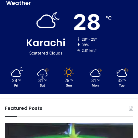
Weather
28
℃
Karachi
28º - 25º
38%
2.81 km/h
Scattered Clouds
28
31
29
31
32
℃
℃
℃
℃
℃
Fri
Sat
Sun
Mon
Tue
Featured Posts
C
E
u
n