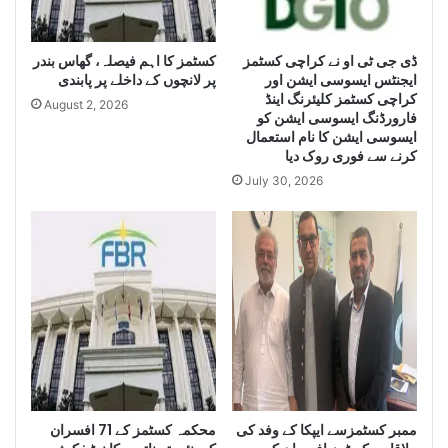
L
u
a
g
e
ڈی جی ٹی او نے کراچی کسٹمز
کسٹمز کا اہم فیصلہ، گھاس بندر
r
ایجنٹس ایسوسی ایشن اور
پر لانچوں کے داخلے پر پابندی
g
Q
کراچی کسٹمز کلیئرنگ اینڈ
e
u
August 2, 2026
فارورڈنگ ایسوسی ایشن کو
Q
a
ایسوسی ایشن کا نام استعمال
u
n
کرنے سے فوری روک دیا
a
t
July 30, 2026
n
i
t
t
i
y
t
o
y
f
o
I
f
r
S
a
m
n
u
i
g
D
g
i
ممبر کسٹمزسے ایپکا کے وفد کی
محکمہ کسٹمز کے 71 افسران
l
e