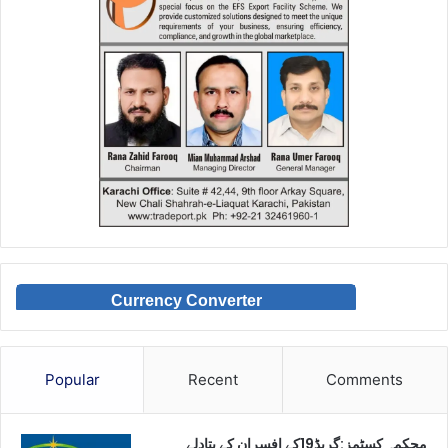
Currency Converter
Popular
Recent
Comments
محکمہ کسٹمز:گریڈ19کے افسران کے بتادلے