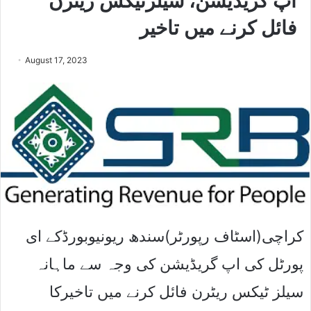
اپ گریڈیشن، سیلزٹیکس ریٹرن
فائل کرنے میں تاخیر
August 17, 2023
کراچی(اسٹاف رپورٹر)سندھ ریونیوبورڈکے ای
پورٹل کی اپ گریڈیشن کی وجہ سے ماہانہ
سیلز ٹیکس ریٹرن فائل کرنے میں تاخیرکا