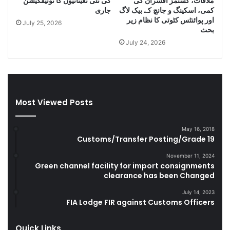
ملاقات، کسٹمز افسران کی
کی نئی تعیناتیوں کا نوٹیفکیشن
e
s
کمی، اسکینگ و جانچ کے بیک لاگ
جاری
C
e
اور پوائنٹس کٹوتی کا نظام زیر
July 25, 2026
i
l
بحث
g
a
July 24, 2026
a
n
r
d
e
S
t
m
t
u
Most Viewed Posts
e
g
s
g
D
l
May 16, 2018
u
e
Customs/Transfer Posting/Grade 19
r
G
i
o
November 11, 2024
Green channel facility for import consignments
n
o
clearance has been Changed
g
d
F
s
July 14, 2023
Y
FIA Lodge FIR against Customs Officers
2
0
Quick Links