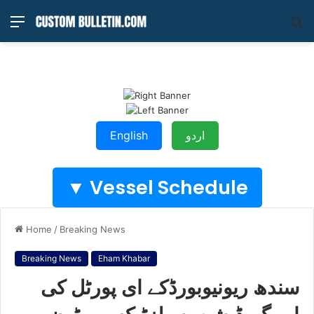
Menu
S
fo
اردو
English
Vessel Schedule ▼
Home
/
Breaking News
Breaking News
Eham Khabar
سندھ ریونیوبورڈکے ای پورٹل کی