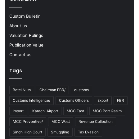
2
2
-
Custom Bulletin
2
About us
3
Valuation Rulings
Publication Value
Contact us
Tags
Betel Nuts
Chairman FBR/
customs
Customs Intelligence/
Customs Officers
Export
FBR
Import
Karachi Airport
MCC East
MCC Port Qasim
MCC Preventive/
MCC West
Revenue Collection
Sindh High Court
Smuggling
Tax Evasion