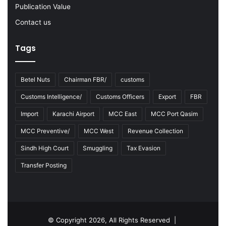
Publication Value
i
i
a
t
Contact us
n
y
T
o
Tags
r
f
a
S
n
m
Betel Nuts
Chairman FBR/
customs
s
u
p
g
Customs Intelligence/
Customs Officers
Export
FBR
o
g
Import
Karachi Airport
MCC East
MCC Port Qasim
r
l
t
e
MCC Preventive/
MCC West
Revenue Collection
O
C
p
i
Sindh High Court
Smuggling
Tax Evasion
e
g
Transfer Posting
r
a
a
r
t
e
o
t
r
t
© Copyright 2026, All Rights Reserved |
s
e