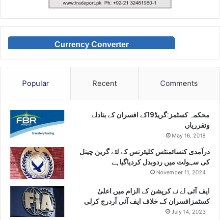
Currency Converter
Popular
Recent
Comments
محکمہ کسٹمز:گریڈ19کے افسران کے بتادلے
وتقرریاں
May 16, 2018
درآمدی کنسائمنٹس کلیئرنس کے لئے گرین چینل
کی سہولت میں ردوبدل کردیاگیاہے
November 11, 2024
ایف آئی اے نے کرپشن کے الزام میں اعلیٰ
کسٹمزافسران کے خلاف ایف آئی آردرج کرلی
July 14, 2023