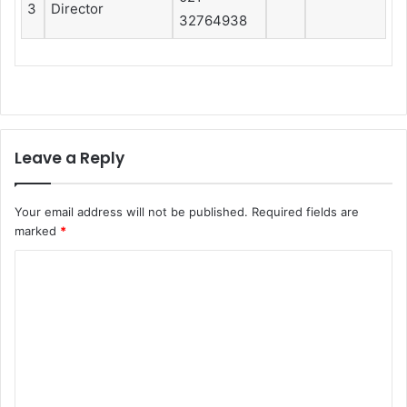
3
Director
32764938
Leave a Reply
Your email address will not be published.
Required fields are
marked
*
C
o
m
m
e
n