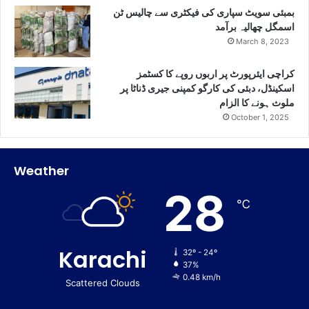
بمبئی سویٹ سپاری کی فیکٹری سے چالیس ٹن
اسمگل چھالیہ برآمد
March 8, 2023
کراچی ایئرپورٹ پر اربوں روپے کا کسٹمز
اسکینڈل، دبئی کی کارگو کمپنی جیری ڈناٹا پر
ملوث ہونے کا الزام
October 1, 2025
Weather
28
℃
Karachi
32º - 24º
37%
0.48 km/h
Scattered Clouds