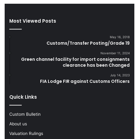
n
l
s
i
s
g
Most Viewed Posts
h
e
i
n
p
c
May 16, 2018
m
e
Customs/Transfer Posting/Grade 19
e
S
n
e
November 11, 2024
Green channel facility for import consignments
t
i
clearance has been Changed
R
z
u
e
July 14, 2023
l
L
FIA Lodge FIR against Customs Officers
e
a
s
r
Quick Links
f
g
o
e
r
Q
Custom Bulletin
I
u
About us
r
a
a
n
Valuation Rulings
n
t