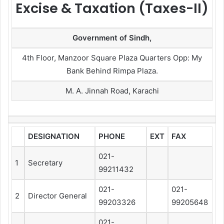
Excise & Taxation (Taxes-II)
Government of Sindh,
4th Floor, Manzoor Square Plaza Quarters Opp: My
Bank Behind Rimpa Plaza.
M. A. Jinnah Road, Karachi
DESIGNATION
PHONE
EXT
FAX
021-
1
Secretary
99211432
021-
021-
2
Director General
99203326
99205648
021-