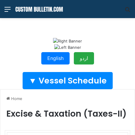
Menu
S
fo
English
اردو
Vessel Schedule ▼
Home
Excise & Taxation (Taxes-II)