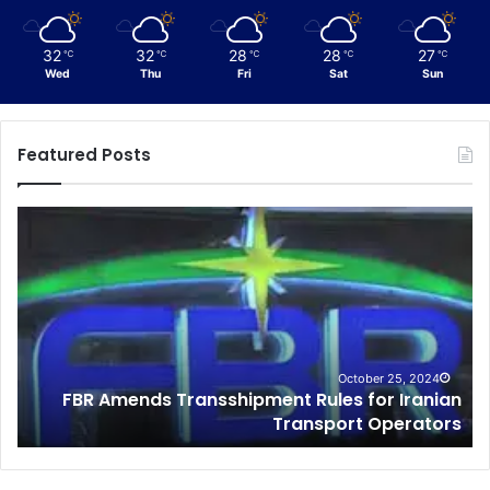
32
32
28
28
27
℃
℃
℃
℃
℃
Wed
Thu
Fri
Sat
Sun
Featured Posts
F
C
B
u
R
s
A
t
m
o
e
m
n
s
d
I
October 25, 2024
FBR Amends Transshipment Rules for Iranian
s
n
o
Transport Operators
T
t
r
e
a
l