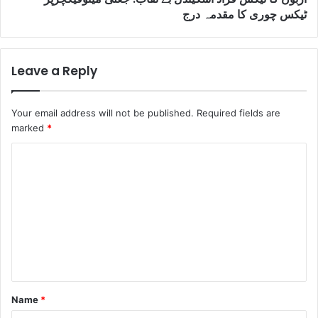
ٹیکس چوری کا مقدمہ درج
Leave a Reply
Your email address will not be published.
Required fields are
marked
*
C
o
m
m
e
n
t
Name
*
*