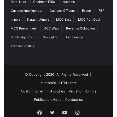
Betel Nuts
Chairman FBR/
customs
Customs Intelligence/
Customs Officers
Export
FBR
Import
Karachi Airport
MCC East
MCC Port Qasim
MCC Preventive/
MCC West
Revenue Collection
Sindh High Court
Smuggling
Tax Evasion
Transfer Posting
© Copyright 2026, All Rights Reserved |
customBULLETIN.com
Custom Bulletin
About us
Valuation Rulings
Publication Value
Contact us
F
T
Y
I