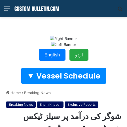
Menu
S
fo
English
اردو
Vessel Schedule ▼
Home
/
Breaking News
Breaking News
Eham Khabar
Exclusive Reports
شوگر کی درآمد پر سیلز ٹیکس