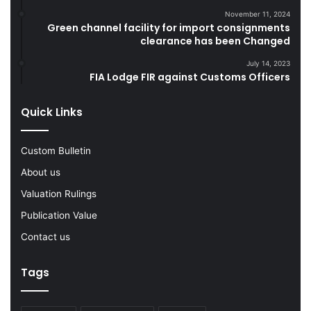
i
o
November 11, 2024
Green channel facility for import consignments
n
o
clearance has been Changed
g
d
F
s
July 14, 2023
Y
FIA Lodge FIR against Customs Officers
2
0
Quick Links
2
2
-
Custom Bulletin
2
About us
3
Valuation Rulings
Publication Value
Contact us
Tags