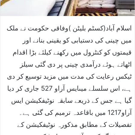
اسلام آباد(کسٹم بلیٹن )وفاقی حکومت نے ملک
میں چینی کی دستیابی کو یقینی بنانے اور
قیمتوں کو کنٹرول میں رکھنے کیلئے بڑا اقدام
اٹھاتے ہوئے درآمدی چینی پر دی گئی سیلز
ٹیکس رعایت کی مدت میں مزید توسیع کر دی
ہے، اس سلسلے میںایس آراو 527 جاری کر دیا
گیا ہے جس کے ذریعے سابقہ نوٹیفکیشن ایس
آراو1217 میں باقاعدہ ترمیم کی گئی ہے۔
تفصیلات کے مطابق مذکورہ نوٹیفکیشن کے