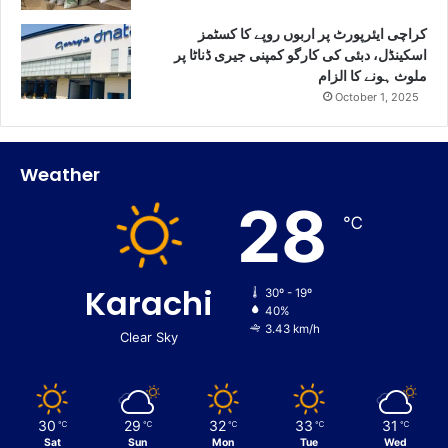
کراچی ایئرپورٹ پر اربوں روپے کا کسٹمز
اسکینڈل، دبئی کی کارگو کمپنی جیری ڈناٹا پر
ملوث ہونے کا الزام
October 1, 2025
Weather
28
℃
Karachi
30º - 19º
40%
3.43 km/h
Clear Sky
30
29
32
33
31
℃
℃
℃
℃
℃
Sat
Sun
Mon
Tue
Wed