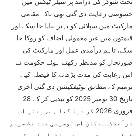
تحت شوگر کی درآمد پر سیلز ٹیکس میں
خصوصی رعایت دی گئی تھی تاکہ مقامی
مارکیٹ میں سپلائی کو بہتر بنایا جا سکے اور
قیمتوں میں غیر معمولی اضافے کو روکا جا
سکے، تاہم درآمدی عمل اور مارکیٹ کی
صورتحال کو مدنظر رکھتے ہوئے حکومت نے
اس رعایت کی مدت بڑھانے کا فیصلہ کیا۔
ترمیم کے مطابق نوٹیفکیشن دی گئی آخری
تاریخ 30 نومبر 2025 کو تبدیل کر کے 28
فروری 2026 کر دیا گیا ہے، یعنی اب
درآمدکنندگان اس توسیعی مدت تک سیلز
ٹیکس رعایت سے فائدہ اٹھا سکیں گے۔