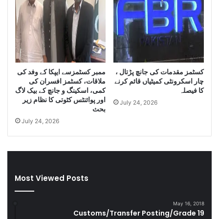
o
I
f
r
S
a
m
n
u
i
g
D
g
i
کسٹمز مقدمات کی جانچ پڑتال ،
ممبر کسٹمزسے ایپکا کے وفد کی
l
e
چار اسکرونٹی کمیٹیاں قائم کرنے
ملاقات، کسٹمز افسران کی
e
s
کا فیصلہ
کمی، اسکینگ و جانچ کے بیک لاگ
C
e
اور پوائنٹس کٹوتی کا نظام زیر
July 24, 2026
i
l
بحث
g
a
July 24, 2026
a
n
r
d
e
S
t
m
t
u
Most Viewed Posts
e
g
s
g
D
l
May 16, 2018
u
e
Customs/Transfer Posting/Grade 19
r
G