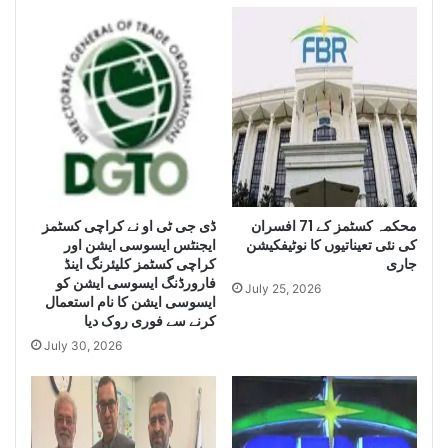
n
h
c
i
e
s
S
e
e
i
i
z
z
e
e
H
L
u
a
g
r
ڈی جی ٹی او نے کراچی کسٹمز
محکمہ کسٹمز کے 71 افسران
e
کی نئی تعیناتیوں کا نوٹیفکیشن
ایجنٹس ایسوسی ایشن اور
g
Q
جاری
کراچی کسٹمز کلیئرنگ اینڈ
e
u
فارورڈنگ ایسوسی ایشن کو
Q
a
July 25, 2026
ایسوسی ایشن کا نام استعمال
u
n
کرنے سے فوری روک دیا
a
t
July 30, 2026
n
i
t
t
i
y
t
o
y
f