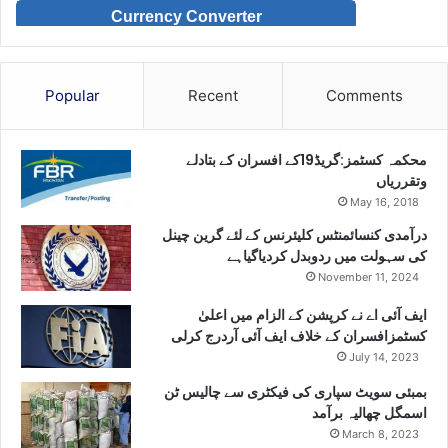
Currency Converter
Popular
Recent
Comments
محکمہ کسٹمز:گریڈ19کے افسران کے بتادلے
وتقرریاں
May 16, 2018
درآمدی کنسائمنٹس کلیئرنس کے لئے گرین چینل
کی سہولت میں ردوبدل کردیاگیاہے
November 11, 2024
ایف آئی اے نے کرپشن کے الزام میں اعلیٰ
کسٹمزافسران کے خلاف ایف آئی آردرج کرلی
July 14, 2023
بمبئی سویٹ سپاری کی فیکٹری سے چالیس ٹن
اسمگل چھالیہ برآمد
March 8, 2023