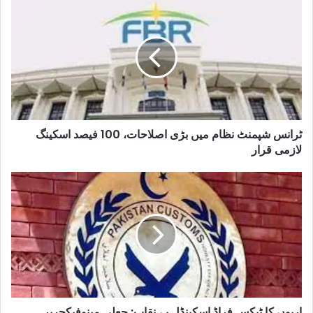
ٹرانس شپمنٹ نظام میں بڑی اصلاحات، 100 فیصد اسکینگ
لازمی قرار
اربوں کا ٹیکس فراڈ اسکینڈل بے نقاب: جعلی مینوفیکچرپر