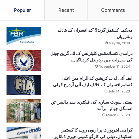
Popular
Recent
Comments
محکمہ کسٹمز:گریڈ19کے افسران کے بتادلے
وتقرریاں
May 16, 2018
درآمدی کنسائمنٹس کلیئرنس کے لئے گرین چینل
کی سہولت میں ردوبدل کردیاگیاہے
November 11, 2024
ایف آئی اے نے کرپشن کے الزام میں اعلیٰ
کسٹمزافسران کے خلاف ایف آئی آردرج کرلی
July 14, 2023
بمبئی سویٹ سپاری کی فیکٹری سے چالیس ٹن
اسمگل چھالیہ برآمد
March 8, 2023
کراچی ایئرپورٹ پر اربوں روپے کا کسٹمز
اسکینڈل، دبئی کی کارگو کمپنی جیری ڈناٹا پر