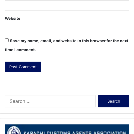
Website
Save my name, email, and website in this browser for the next
time I comment.
S
e
a
r
c
h