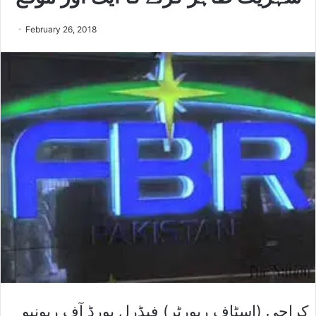
February 26, 2018
کراچی (اسٹاف رپورٹر) فیڈرل بورڈ آف ریونیو