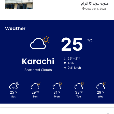
ملوث ہونے کا الزام
October 1, 2025
Weather
25
℃
Karachi
25º - 21º
46%
0.81 km/h
Scattered Clouds
25
29
31
33
29
℃
℃
℃
℃
℃
Sat
Sun
Mon
Tue
Wed