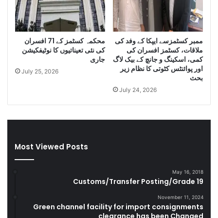
m
n
u
i
g
D
g
i
ممبر کسٹمزسے ایپکا کے وفد کی
محکمہ کسٹمز کے 71 افسران
l
e
ملاقات، کسٹمز افسران کی
کی نئی تعیناتیوں کا نوٹیفکیشن
e
s
کمی، اسکینگ و جانچ کے بیک لاگ
جاری
C
e
اور پوائنٹس کٹوتی کا نظام زیر
July 25, 2026
i
l
بحث
g
a
July 24, 2026
a
n
r
d
e
S
t
m
t
u
Most Viewed Posts
e
g
s
g
D
l
May 16, 2018
u
e
Customs/Transfer Posting/Grade 19
r
G
i
o
November 11, 2024
Green channel facility for import consignments
n
o
clearance has been Changed
g
d