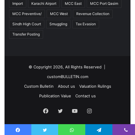
Import
Karachi Airport
MCC East
MCC Port Qasim
MCC Preventive/
MCC West
Revenue Collection
Sindh High Court
Smuggling
Tax Evasion
Transfer Posting
© Copyright 2026, All Rights Reserved |
customBULLETIN.com
Custom Bulletin
About us
Valuation Rulings
Publication Value
Contact us
F
T
Y
I
a
w
o
n