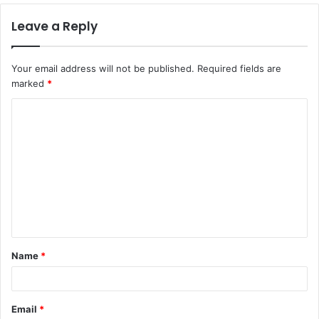
Leave a Reply
Your email address will not be published.
Required fields are
marked
*
C
o
m
m
e
n
t
Name
*
*
Email
*