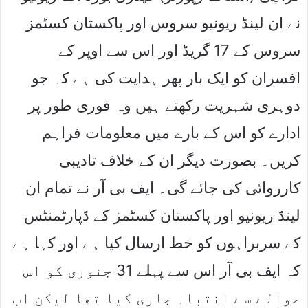
نے ان لینڈ ریونیو سروس اور پاکستان کسٹمز
سروس کے 17 گریڈ اور اس سے اوپر کے
افسران کو ایک بار پھر ہدایت کی ہے کہ جو
دوہری شہریت رکھتے ہیں وہ فوری طور پر
ادارے کو اس کے بارے میں معلومات فراہم
کریں۔ بصورت دیگر ان کے خلاف تادیبی
کارروائی کی جائے گی۔ ایف بی آر نے تمام ان
لینڈ ریونیو اور پاکستان کسٹمز کے ڈپارٹمنٹس
کے سربراہوں کو خط ارسال کیا ہے اور کہا ہے
کہ ایف بی آر اس سے پہلے 31 جنوری کو اس
حوالے سے انتباہ جاری کیا تھا لیکن اب