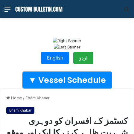
Menu
S
fo
English
اردو
Vessel Schedule ▼
Home
/
Eham Khabar
Eham Khabar
کسٹمز کے افسران کو دوہری
شہریت ظاہر کرنے کا ایک اور موقع