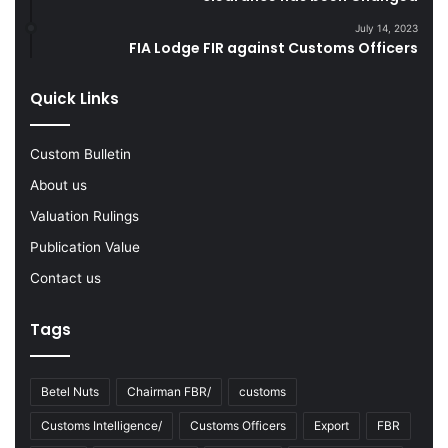
F
s
July 14, 2023
Y
FIA Lodge FIR against Customs Officers
2
0
Quick Links
2
2
-
Custom Bulletin
2
About us
3
Valuation Rulings
Publication Value
Contact us
Tags
Betel Nuts
Chairman FBR/
customs
Customs Intelligence/
Customs Officers
Export
FBR