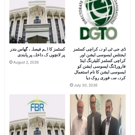
S
e
e
i
i
z
z
e
e
H
L
u
a
g
r
کسٹمز کا اہم فیصلہ، گھاس بندر
ڈی جی ٹی او نے کراچی کسٹمز
e
ایجنٹس ایسوسی ایشن اور
پر لانچوں کے داخلے پر پابندی
g
Q
کراچی کسٹمز کلیئرنگ اینڈ
e
u
August 2, 2026
فارورڈنگ ایسوسی ایشن کو
Q
a
ایسوسی ایشن کا نام استعمال
u
n
کرنے سے فوری روک دیا
a
t
July 30, 2026
n
i
t
t
i
y
t
o
y
f
o
I
f
r
S
a