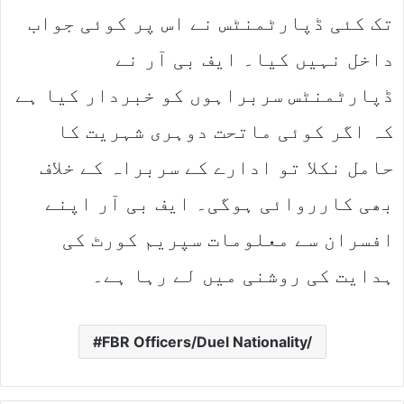
تک کئی ڈپارٹمنٹس نے اس پر کوئی جواب
داخل نہیں کیا۔ ایف بی آر نے
ڈپارٹمنٹس سربراہوں کو خبردار کیا ہے
کہ اگر کوئی ماتحت دوہری شہریت کا
حامل نکلا تو ادارے کے سربراہ کے خلاف
بھی کارروائی ہوگی۔ ایف بی آر اپنے
افسران سے معلومات سپریم کورٹ کی
ہدایت کی روشنی میں لے رہا ہے۔
FBR Officers/Duel Nationality/