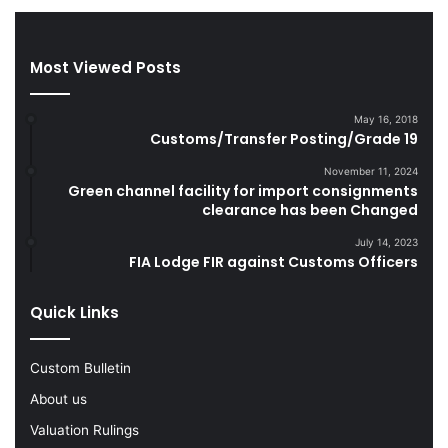
l
i
g
Most Viewed Posts
e
n
c
May 16, 2018
e
Customs/Transfer Posting/Grade 19
S
e
November 11, 2024
Green channel facility for import consignments
i
clearance has been Changed
z
e
July 14, 2023
L
FIA Lodge FIR against Customs Officers
a
r
Quick Links
g
e
Q
Custom Bulletin
u
About us
a
n
Valuation Rulings
t