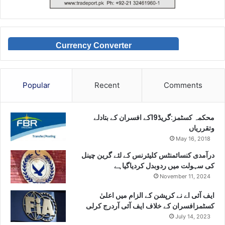
Currency Converter
Popular
Recent
Comments
محکمہ کسٹمز:گریڈ19کے افسران کے بتادلے
وتقرریاں
May 16, 2018
درآمدی کنسائمنٹس کلیئرنس کے لئے گرین چینل
کی سہولت میں ردوبدل کردیاگیاہے
November 11, 2024
ایف آئی اے نے کرپشن کے الزام میں اعلیٰ
کسٹمزافسران کے خلاف ایف آئی آردرج کرلی
July 14, 2023