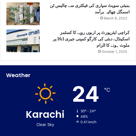
بمبئی سویٹ سپاری کی فیکٹری سے چالیس ٹن
اسمگل چھالیہ برآمد
March 8, 2023
کراچی ایئرپورٹ پر اربوں روپے کا کسٹمز
اسکینڈل، دبئی کی کارگو کمپنی جیری ڈناٹا پر
ملوث ہونے کا الزام
October 1, 2025
Weather
24
℃
Karachi
30º - 24º
48%
0.41 km/h
Clear Sky