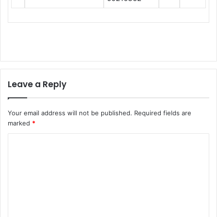
Leave a Reply
Your email address will not be published.
Required fields are
marked
*
C
o
m
m
e
n