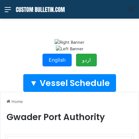
Menu
S
fo
English
اردو
Vessel Schedule ▼
Home
Gwader Port Authority