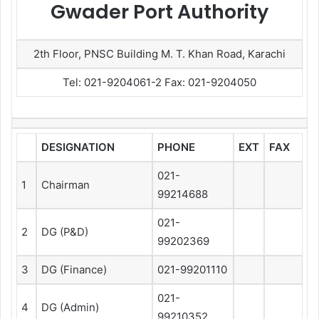
Gwader Port Authority
2th Floor, PNSC Building M. T. Khan Road, Karachi
Tel: 021-9204061-2 Fax: 021-9204050
DESIGNATION
PHONE
EXT
FAX
021-
1
Chairman
99214688
021-
2
DG (P&D)
99202369
3
DG (Finance)
021-99201110
021-
4
DG (Admin)
99210352