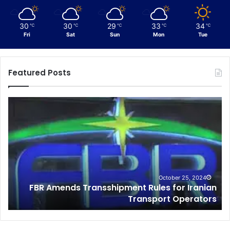
30
30
29
33
34
℃
℃
℃
℃
℃
Fri
Sat
Sun
Mon
Tue
Featured Posts
C
u
s
t
o
m
s
I
October 25, 2024
FBR Amends Transshipment Rules for Iranian
Cu
n
Transport Operators
t
e
l