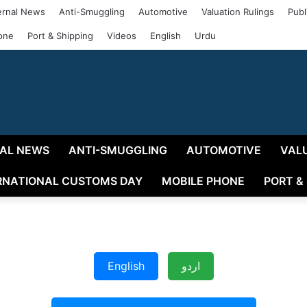
rnal News
Anti-Smuggling
Automotive
Valuation Rulings
Publ
one
Port & Shipping
Videos
English
Urdu
AL NEWS
ANTI-SMUGGLING
AUTOMOTIVE
VAL
RNATIONAL CUSTOMS DAY
MOBILE PHONE
PORT &
English
اردو