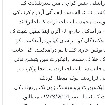
زانٹیلی جنس کراچی میں سپرنٹنڈنٹ کے
ندہ نے عدالت سے ایف آئی آردرج کرنے کی
ست محمدنے اپنے اختیارات کا ناجائزفائدہ
درآمدکئے جانےو الے آئرن اینڈاسٹیل شیٹ کے
208نندگان کو ہراساں کیااوردرآمدکنندہ کو
 نوٹس جاری کئے تاہم درآمدکنندہ کی جانب
ے خلا ف سندھ ہائیکورٹ میں پٹیشن فائل
وری 2019کو عدالت کی جانب سے اپنے اختیارت سے تجاوزکرنے پر
ی قراردیتے ہوئے معطل کردیئے
 ایکسپورٹ پروسیسنگ زون تک پہنچانے کی
ذمہ داری دی گئی ،واضح رہے کہ سپریم کورٹ کے فیصلہ نمبر273/2001کے مبطابق