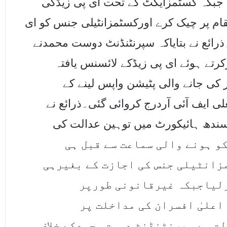
جبکہ کسٹمزایکٹ کے تحت ای پی زیڈکی
ام پر چیک کرے اورکسٹمزانٹیلی جنس کو ای
رائع نے بتایاکہ سپرنٹنڈنٹ دوست محمدنے
22رتے ہوئے ای پی زیڈکے لائسنس یافتہ
ر کی جانے والی پٹیشن واپس لینے کے
لی ایف آئی آردرج کروائی گئی۔ذرائع نے
سندھ ہائیکورٹ میں توہین عدالت کی
کروائی گئی تاہم 28جنوری کو ہونے والی سماعت سے قبل ہی
انٹیلی جنس کی اجازت کے بغیرہی
رلیاجبکہ غیرقانونی طورپر
علیٰ افسران کی مداخلت پر
ت سے سپرنٹنڈنٹ دوست محمدکے خلاف