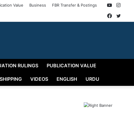
YouTube
Insta
ication Value
Business
FBR Transfer & Postings
Faceboo
Twitt
UATION RULINGS
PUBLICATION VALUE
 SHIPPING
VIDEOS
ENGLISH
URDU