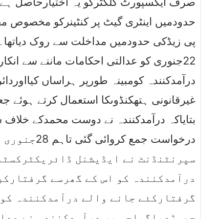
صرف ایکسپورٹ کلکٹرکو یہ اختیارحاصل ہے 
حدودمیں اینٹری گیٹ پر کنٹینرکو مخصوص مق
پی زیڈکی حدودمیں مداخلت سے روک دیاتھا۔ذ
جنوری کو عدالتی احکامات ماننے سے انکارک
درآمدکنندہ کومبینہ طورپر ہراساں کیااوردائ
غیرقانونی ہتھکنڈوںکا استعمال کرتے ہوئے جع
بتایاکہ درآمدکنندہ نے دوست محمدکے خلاف 
درخواست جمع 
سپرنٹنڈنٹ نے ایڈیشنل ڈائریکٹرکسٹمز
درآمدکنندہ کو اس کے گھرسے گرفتارک
گرفتارکئے جانے والے درآمدکنندہ کو ا
چھوڑدیاگیاجس پر درآمدکنندہ نے عدال