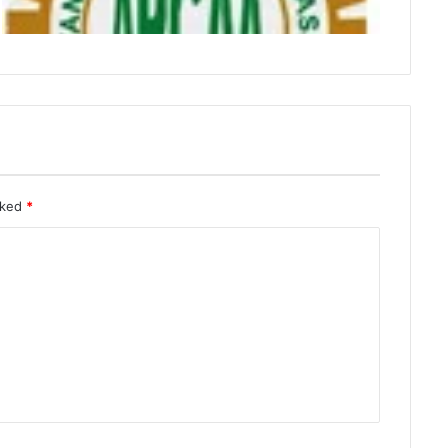
rked
*