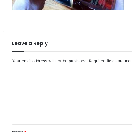
Leave a Reply
Your email address will not be published.
Required fields are ma
C
o
m
m
e
n
t