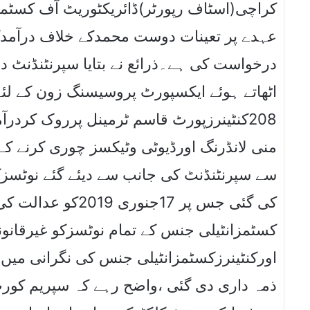
کراچی(اسٹاف رپورٹر)ڈائریکٹوریٹ آف کسٹم
عہدے پر تعینات دوست محمدکے خلاف درآمدکن
درخواست کی ہے۔ذرائع نے بتایا سپرنٹنڈنٹ دو
اٹھاتے ہوئے ایکسپورٹ پروسیسنگ زون کے لئے 
کنٹینرزپورٹ قاسم ٹرمینل پرروک کردرآمدک
منی لانڈرنگ اورڈیوٹی وٹیکسز چوری کرنے کے
سے سپرنٹنڈنٹ کی جانب سے دیئے گئے نوٹسزک
کی گئی جس پر 17جن
کسٹمزانٹیلی جنس کے تمام نوٹسزکو غیرقانون
اورکنٹینرزکسٹمزانٹیلی جنس کی نگرانی میں