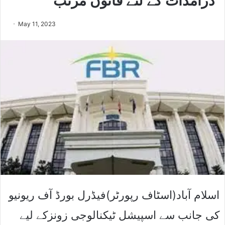
درآمدات کے لئے قانون مرتب
May 11, 2023
اسلام آباد(اسٹاف رپورٹر)فیڈرل بورڈ آف ریونیو
کی جانب سے اسپیشل ٹیکنالوجی زونزکے لیے