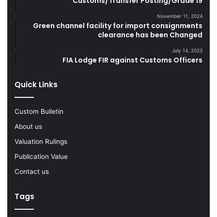
Customs/Transfer Posting/Grade 19
r
G
i
o
November 11, 2024
Green channel facility for import consignments
n
o
clearance has been Changed
g
d
F
s
July 14, 2023
Y
FIA Lodge FIR against Customs Officers
2
0
Quick Links
2
2
-
Custom Bulletin
2
About us
3
Valuation Rulings
Publication Value
Contact us
Tags