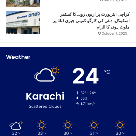
کراچی ایئرپورٹ پر اربوں روپے کا کسٹمز
اسکینڈل، دبئی کی کارگو کمپنی جیری ڈناٹا پر
ملوث ہونے کا الزام
October 1, 2025
Weather
24
℃
Karachi
32º - 24º
55%
1.71 km/h
Scattered Clouds
32
33
30
31
30
℃
℃
℃
℃
℃