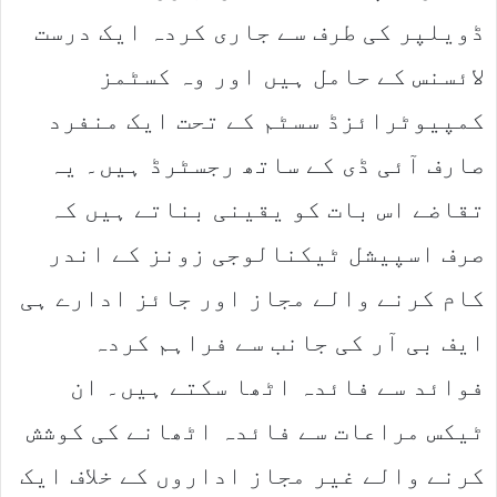
ڈویلپر کی طرف سے جاری کردہ ایک درست
لائسنس کے حامل ہیں اور وہ کسٹمز
کمپیوٹرائزڈ سسٹم کے تحت ایک منفرد
صارف آئی ڈی کے ساتھ رجسٹرڈ ہیں۔ یہ
تقاضے اس بات کو یقینی بناتے ہیں کہ
صرف اسپیشل ٹیکنالوجی زونز کے اندر
کام کرنے والے مجاز اور جائز ادارے ہی
ایف بی آر کی جانب سے فراہم کردہ
فوائد سے فائدہ اٹھا سکتے ہیں۔ ان
ٹیکس مراعات سے فائدہ اٹھانے کی کوشش
کرنے والے غیر مجاز اداروں کے خلاف ایک