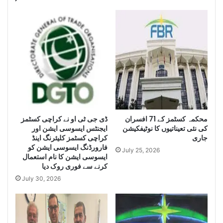
e
c
n
h
c
i
e
s
S
e
e
i
i
z
z
e
e
H
L
u
a
g
e
محکمہ کسٹمز کے 71 افسران
ڈی جی ٹی او نے کراچی کسٹمز
r
کی نئی تعیناتیوں کا نوٹیفکیشن
ایجنٹس ایسوسی ایشن اور
g
Q
جاری
کراچی کسٹمز کلیئرنگ اینڈ
e
u
فارورڈنگ ایسوسی ایشن کو
Q
a
July 25, 2026
ایسوسی ایشن کا نام استعمال
u
n
کرنے سے فوری روک دیا
a
t
July 30, 2026
n
i
t
t
i
y
t
o
y
f