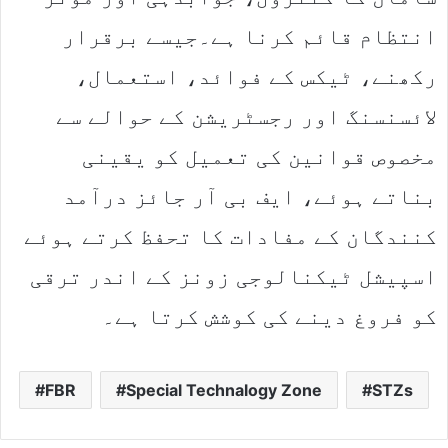
انتظام قائم کرنا ہے۔جیسے برقرار
رکھنے، ٹیکس کے فوائد، استعمال،
لائسنسنگ اور رجسٹریشن کے حوالے سے
مخصوص قوانین کی تعمیل کو یقینی
بناتے ہوئے، ایف بی آر جائز درآمد
کنندگان کے مفادات کا تحفظ کرتے ہوئے
اسپیشل ٹیکنالوجی زونز کے اندر ترقی
کو فروغ دینے کی کوشش کرتا ہے۔
FBR
Special Technalogy Zone
STZs