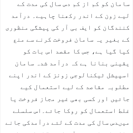
سامان کو کم از کم دس سال کی مدت کے
لیے زون کے اندر رکھنا چاہیے۔ درآمد
کنندگان کو ایف بی آر کی پیشگی منظوری
کے بغیر یہ سامان فروخت کرنے سے منع
کیا گیا ہے، جس کا مقصد اس بات کو
یقینی بنانا ہے کہ درآمد شدہ سامان
اسپیشل ٹیکنالوجی زونز کے اندر اپنے
مطلوبہ مقاصد کے لیے استعمال کیے
جائیں اور کسی بھی غیر مجاز فروخت یا
غلط استعمال کو روکا جائے۔اس سلسلے
میںدس سال کی مدت کے لئے درآمدکی جانے