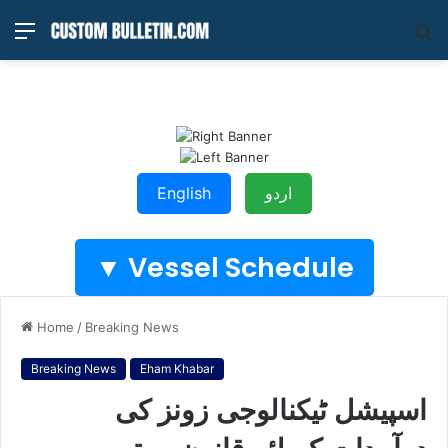
Menu
S
fo
اردو
English
Vessel Schedule ▼
Home
/
Breaking News
Breaking News
Eham Khabar
اسپیشل ٹیکنالوجی زونز کی