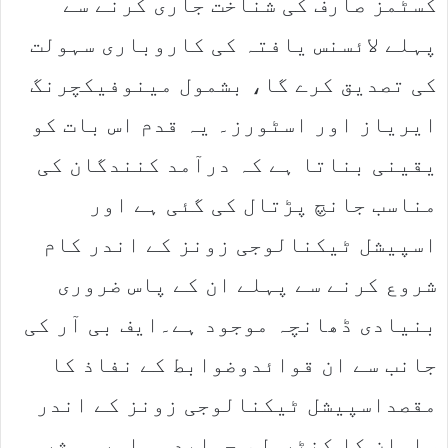
کسٹمز صارف کی شناخت جاری کرنے سے
پہلے لائسنس یافتہ کی کاروباری سہولت
کی تصدیق کرے گا، بشمول مینوفیکچرنگ
ایریاز اور اسٹورز۔ یہ قدم اس بات کو
یقینی بناتا ہے کہ درآمد کنندگان کی
مناسب جانچ پڑتال کی گئی ہے اور
اسپیشل ٹیکنالوجی زونز کے اندر کام
شروع کرنے سے پہلے ان کے پاس ضروری
بنیادی ڈھانچہ موجود ہے۔ایف بی آر کی
جانب سے ان قوائدوضوابط کے نفاذ کا
مقصداسپیشل ٹیکنالوجی زونز کے اندر
سامان کا کنٹرول، جوابدہی اور موثر