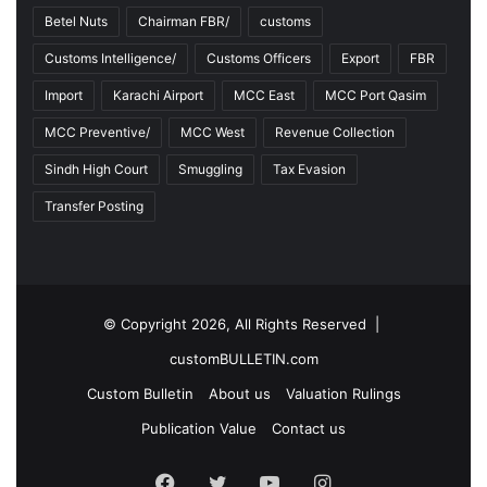
Betel Nuts
Chairman FBR/
customs
Customs Intelligence/
Customs Officers
Export
FBR
Import
Karachi Airport
MCC East
MCC Port Qasim
MCC Preventive/
MCC West
Revenue Collection
Sindh High Court
Smuggling
Tax Evasion
Transfer Posting
© Copyright 2026, All Rights Reserved |
customBULLETIN.com
Custom Bulletin
About us
Valuation Rulings
Publication Value
Contact us
F
T
Y
I