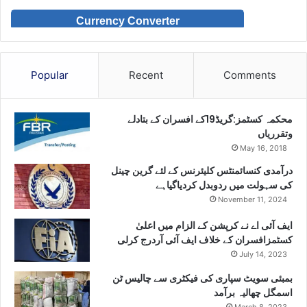
Currency Converter
Popular
Recent
Comments
محکمہ کسٹمز:گریڈ19کے افسران کے بتادلے
وتقرریاں
May 16, 2018
درآمدی کنسائمنٹس کلیئرنس کے لئے گرین چینل
کی سہولت میں ردوبدل کردیاگیاہے
November 11, 2024
ایف آئی اے نے کرپشن کے الزام میں اعلیٰ
کسٹمزافسران کے خلاف ایف آئی آردرج کرلی
July 14, 2023
بمبئی سویٹ سپاری کی فیکٹری سے چالیس ٹن
اسمگل چھالیہ برآمد
March 8, 2023