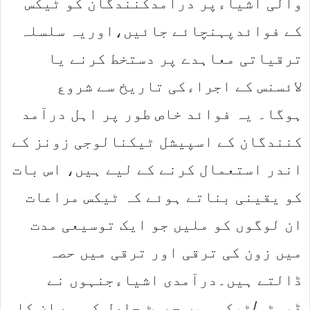
والی اشیاءپر درآمدکنندگان کو ٹیکس
کے فوائدپہنچائے جائیں،اوریہ سلسلہ
ترقیاتی معاہدے پر دستخط کرنے یا
لائسنس کے اجراءکی تاریخ سے شروع
ہوگا۔ یہ فوائد خاص طور پر اہل درآمد
کنندگان کے اسپیشل ٹیکنالوجی زونز کے
اندر استعمال کرنے کے لیے ہیں، اس بات
کو یقینی بناتے ہوئے کہ ٹیکس مراعات
ان لوگوں کو ملیں جو ایک توسیعی مدت
میں زون کی ترقی اور ترقی میں حصہ
ڈالتے ہیں۔درآمدی اشیاءجنہوں نے
ڈیوٹی/ٹیکس میں چھوٹ حاصل کی ہے ان کا