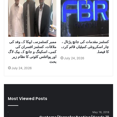
o
I
f
r
S
a
m
n
u
i
g
D
g
i
کسٹمز مقدمات کی جانچ پڑتال ،
ممبر کسٹمزسے ایپکا کے وفد کی
l
e
چار اسکرونٹی کمیٹیاں قائم کرنے
ملاقات، کسٹمز افسران کی
e
s
کا فیصلہ
کمی، اسکینگ و جانچ کے بیک لاگ
C
e
اور پوائنٹس کٹوتی کا نظام زیر
July 24, 2026
i
l
بحث
g
a
July 24, 2026
a
n
r
d
e
S
t
m
t
u
Most Viewed Posts
e
g
s
g
D
l
May 16, 2018
u
e