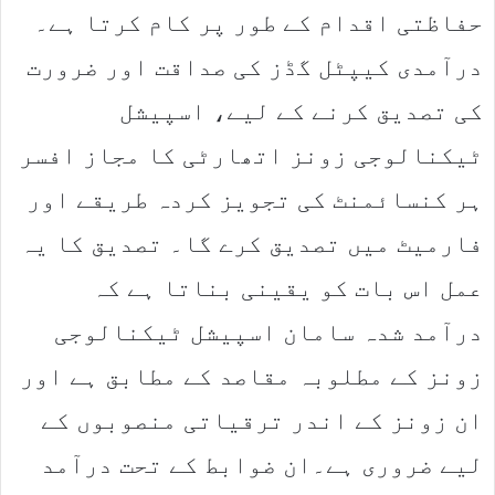
حفاظتی اقدام کے طور پر کام کرتا ہے۔
درآمدی کیپٹل گڈز کی صداقت اور ضرورت
کی تصدیق کرنے کے لیے، اسپیشل
ٹیکنالوجی زونز اتھارٹی کا مجاز افسر
ہر کنسائمنٹ کی تجویز کردہ طریقے اور
فارمیٹ میں تصدیق کرے گا۔ تصدیق کا یہ
عمل اس بات کو یقینی بناتا ہے کہ
درآمد شدہ سامان اسپیشل ٹیکنالوجی
زونز کے مطلوبہ مقاصد کے مطابق ہے اور
ان زونز کے اندر ترقیاتی منصوبوں کے
لیے ضروری ہے۔ان ضوابط کے تحت درآمد