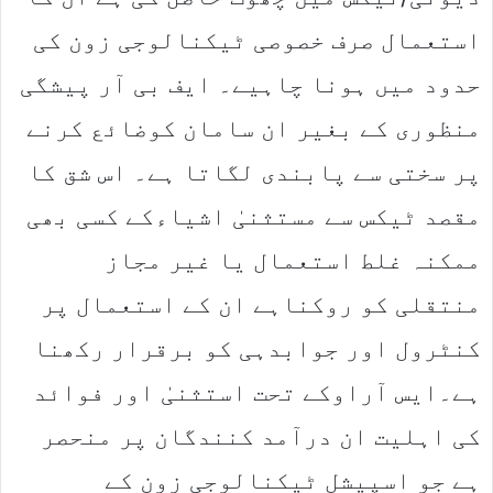
استعمال صرف خصوصی ٹیکنالوجی زون کی
حدود میں ہونا چاہیے۔ ایف بی آر پیشگی
منظوری کے بغیر ان سامان کوضائع کرنے
پر سختی سے پابندی لگاتا ہے۔ اس شق کا
مقصد ٹیکس سے مستثنیٰ اشیاءکے کسی بھی
ممکنہ غلط استعمال یا غیر مجاز
منتقلی کو روکناہے ان کے استعمال پر
کنٹرول اور جوابدہی کو برقرار رکھنا
ہے۔ایس آراوکے تحت استثنیٰ اور فوائد
کی اہلیت ان درآمد کنندگان پر منحصر
ہے جو اسپیشل ٹیکنالوجی زون کے