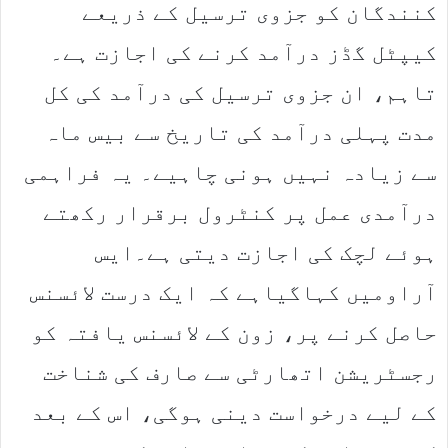
کنندگان کو جزوی ترسیل کے ذریعے
کیپٹل گڈز درآمد کرنے کی اجازت ہے۔
تاہم، ان جزوی ترسیل کی درآمد کی کل
مدت پہلی درآمد کی تاریخ سے بیس ماہ
سے زیادہ نہیں ہونی چاہیے۔ یہ فراہمی
درآمدی عمل پر کنٹرول برقرار رکھتے
ہوئے لچک کی اجازت دیتی ہے۔ایس
آراومیں کہاگیاہے کہ ایک درست لائسنس
حاصل کرنے پر، زون کے لائسنس یافتہ کو
رجسٹریشن اتھارٹی سے صارف کی شناخت
کے لیے درخواست دینی ہوگی، اس کے بعد