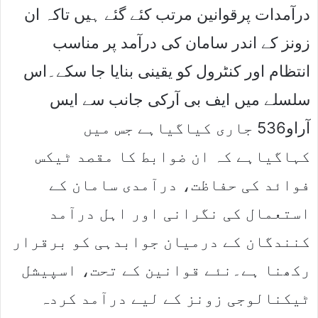
درآمدات پرقوانین مرتب کئے گئے ہیں تاکہ ان
زونز کے اندر سامان کی درآمد پر مناسب
انتظام اور کنٹرول کو یقینی بنایا جا سکے۔اس
سلسلے میں ایف بی آرکی جانب سے ایس
آراو536 جاری کیاگیاہے جس میں
کہاگیاہے کہ ان ضوابط کا مقصد ٹیکس
فوائد کی حفاظت، درآمدی سامان کے
استعمال کی نگرانی اور اہل درآمد
کنندگان کے درمیان جوابدہی کو برقرار
رکھنا ہے۔نئے قوانین کے تحت، اسپیشل
ٹیکنالوجی زونز کے لیے درآمد کردہ