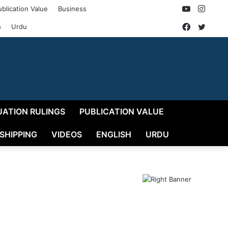
YouTube
Insta
ublication Value
Business
Faceboo
Twitt
h
Urdu
UATION RULINGS
PUBLICATION VALUE
 SHIPPING
VIDEOS
ENGLISH
URDU