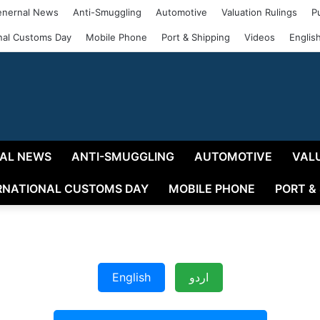
nernal News
Anti-Smuggling
Automotive
Valuation Rulings
P
onal Customs Day
Mobile Phone
Port & Shipping
Videos
Englis
AL NEWS
ANTI-SMUGGLING
AUTOMOTIVE
VAL
RNATIONAL CUSTOMS DAY
MOBILE PHONE
PORT &
English
اردو