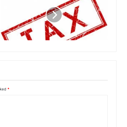
rked
*