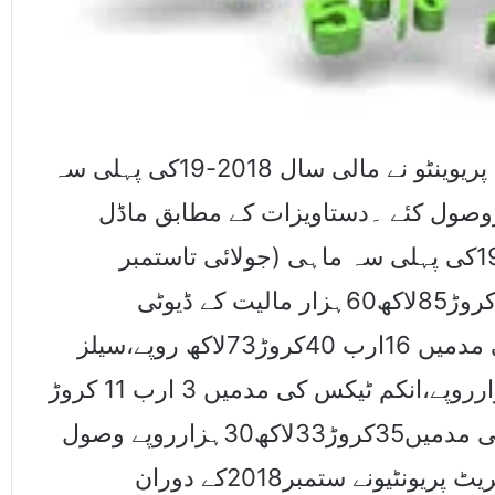
کراچی (اسٹاف رپورٹر) ماڈل کسٹمزکلکٹریٹ پریوینٹو نے مالی سال 2018-19کی پہلی سہ
 وٹیکسزوصول کئے ۔دستاویزات کے مطابق ماڈل
کسٹمزکلکٹریٹ پریونٹیونے مالی سال 2018-19کی پہلی سہ ماہی (جولائی تاستمبر
2018)کے دوران مجموعی طورپر 38ارب 64کروڑ85لاکھ60ہزار مالیت کے ڈیوٹی
وٹیکسزوصول کئے جس میں کسٹمزڈیوٹی کی مدمیں 16ارب 40کروڑ73لاکھ روپے،سیلز
ٹیکس کی مدمیں 18ارب77کروڑ3لاکھ 90ہزارروپے،انکم ٹیکس کی مدمیں 3 ارب 11 کروڑ
75 لاکھ 40ہزارروپے،فیڈرل ایکسائز ڈیوٹی کی مدمیں35کروڑ33لاکھ30ہزارروپے وصول
کئے۔ دستاویزات کے مطابق ماڈل کسٹمزکلکٹریٹ پریونٹیونے ستمبر2018کے دوران