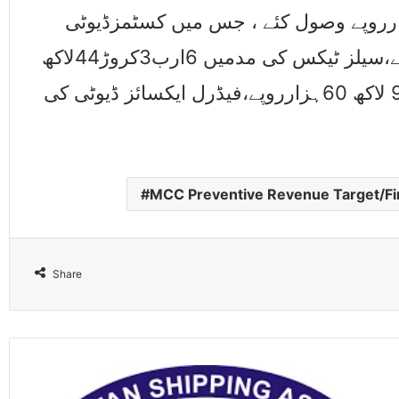
ی طورپر12ارب56کروڑ76لاکھ 10ہزارروپے وصول کئے ، جس میں کسٹمزڈیوٹی
کی مدمیں 5ارب 24کروڑ89لاکھ40ہزار روپے،سیلز ٹیکس کی مدمیں 6ارب3کروڑ44لاکھ
روپے،انکم ٹیکس کی مدمیںایک ارب 11 کروڑ 9 لاکھ 60ہزارروپے،فیڈرل ایکسائز ڈیوٹی کی
MCC Preventive Revenue Target/Fir
Share