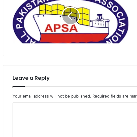
Leave a Reply
Your email address will not be published.
Required fields are ma
C
o
m
m