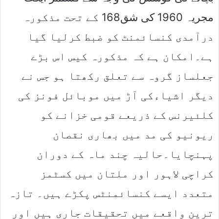
مجریہ 1960 کی شق168 کے تحت مذکورہ
درآمدی کنسائمنٹ کو ضبط کرلیا گیا
ہے۔امکان ہے کہ مذکورہ کیس اس بڑے
جعلساز گروہ سے تعلق رکھتا ہو جس نے
دیگر اشیاءکی آڑ میں موبائل فونز کی
کلئیرنس کے ذریعے قومی خزانے کو
ریونیو کی مد میں بھاری نقصان
پہنچایا۔حالیہ چند ماہ کے دوران
کراچی لاہور اور ملتان میں کسٹمز
متعدد ایسے کنسائمنٹس پکڑے ہیں۔ تازہ
ترین واقعے میں تحقیقات جاری ہیں اور