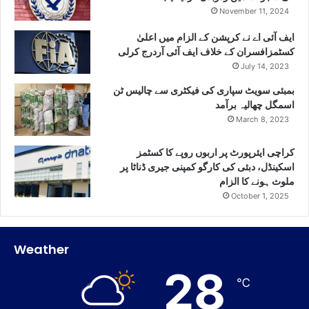
November 11, 2024
ایف آئی اے نے کرپشن کے الزام میں اعلیٰ
کسٹمزافسران کے خلاف ایف آئی آردرج کرلی
July 14, 2023
بمبئی سویٹ سپاری کی فیکٹری سے چالیس ٹن
اسمگل چھالیہ برآمد
March 8, 2023
کراچی ایئرپورٹ پر اربوں روپے کا کسٹمز
اسکینڈل، دبئی کی کارگو کمپنی جیری ڈناٹا پر
ملوث ہونے کا الزام
October 1, 2025
Weather
28
℃