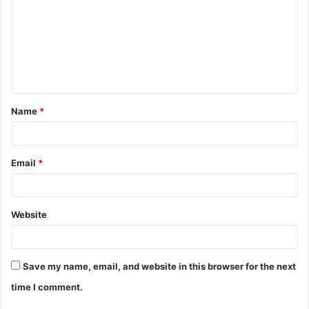
m
m
e
n
t
Name
*
*
Email
*
Website
Save my name, email, and website in this browser for the next
time I comment.