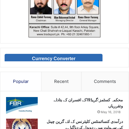
Currency Converter
Popular
Recent
Comments
محکمہ کسٹمز:گریڈ19کے افسران کے بتادلے
وتقرریاں
May 16, 2018
درآمدی کنسائمنٹس کلیئرنس کے لئے گرین چینل
کی سہولت میں ردوبدل کردیاگیاہے