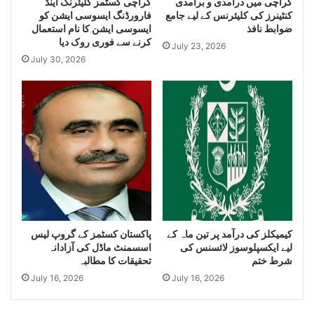
کراچی میں درآمدی و برآمدی
کراچی کسٹمز کلیئرنگ اینڈ
e
u
کنٹینرز کی کلیئرنس کے لیے جامع
فارورڈنگ ایسوسی ایشن کو
Q
a
ضوابط نافذ
ایسوسی ایشن کا نام استعمال
u
n
کرنے سے فوری روک دیا
July 23, 2026
a
t
July 30, 2026
n
i
t
t
i
y
t
o
y
f
o
I
f
r
S
a
m
n
u
i
g
D
g
i
کیمیکلز کی درآمد پر تین ماہ کے
پاکستان کسٹمز کے گروپ لیس
l
e
لیے ایکسپلوسوز لائسنس کی
اسسمنٹ ماڈل کی آزادانہ
e
s
شرط ختم
تحقیقات کا مطالبہ
C
e
July 16, 2026
July 16, 2026
i
l
g
a
a
n