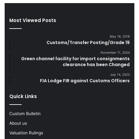
r
d
e
S
t
m
Most Viewed Posts
t
u
e
g
May 16, 2018
s
g
Customs/Transfer Posting/Grade 19
D
l
u
e
November 11, 2024
r
Green channel facility for import consignments
G
clearance has been Changed
i
o
n
o
July 14, 2023
g
d
FIA Lodge FIR against Customs Officers
F
s
Y
Quick Links
2
0
2
Custom Bulletin
2
-
About us
2
Valuation Rulings
3