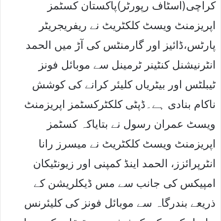
کراچی(اسٹاف رپورٹر)پاکستان کسٹمز
اپریزمنٹ ویسٹ کلکٹریٹ نے ریفریجریٹر
پارٹس،ڈائیز اور گارمنٹس کی آڑ میں الحمد
انٹرنیشنل کنٹینر ٹرمینل سے موبائل فونز
ٹیبلٹس اور بیٹریاں کلیئر کرانے کی کوشش
ناکام بنادی ہے۔ڈپٹی کلکٹرکسٹمز اپریزمنٹ
ویسٹ عمران رسول نے بتایاکہ کسٹمز
اپریزمنٹ ویسٹ کلکٹریٹ نے میسرز رانا
انٹرپرائزز، الحمد اینڈ کمپنی اور زیونٹیکان
امپیکس کی جانب سے مس ڈیکلریشن کے
ذریعے بندرگاہ سے موبائل فونز کی کلیئرنس