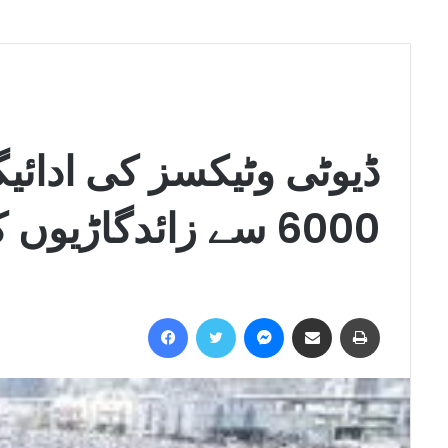
ڈیوٹی وٹیکسز کی ادائیگ
6000 سے زائدگاڑیوں کی کلیئرنس رک گئی
Facebook
Twitter
Messenger
Share via Email
Print