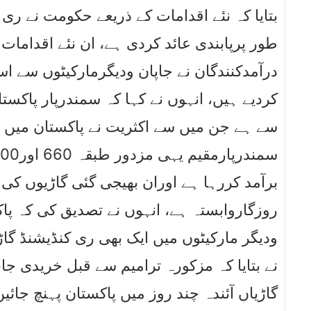
بتایا کہ نئے اقدامات کے ذریعے حکومت نے ری 
طور پرپابندی عائد کردی ہے، ان نئے اقداما
درآمدکنندگان نے جاپان ودیگرمارکیٹوں سے ا
کردیے ہیں، انہوں نے کہا کہ سمندرپار پاکستا
سے ہے جن میں سے اکثریت نے پاکستان میں اپن
روزگاروابستہ ہے، انہوں نے تصدیق کی کہ پاک
ودیگر مارکیٹوں میں ایک بھی ری کنڈیشنڈ گا
گاڑیاں آئندہ چند روز میں پاکستان پہنچ جائ