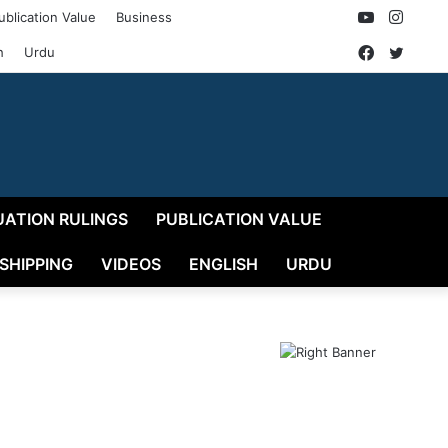
YouTube
Insta
ublication Value
Business
Faceboo
Twitt
h
Urdu
UATION RULINGS
PUBLICATION VALUE
 SHIPPING
VIDEOS
ENGLISH
URDU