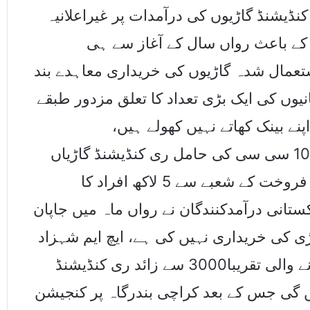
کنڈیشنڈ گاڑیوں کی درآمدات پر غیراعلانیہ
ت کے باعث رواں سال کے آغاز سے ہی
ستعمال شدہ گاڑیوں کی خریداری معاہدے بند
نیوں کی ایک بڑی تعداد کا تعلق مزدور طبقے
ے بینک کھاتے نہیں کھولے ہیں،
سمندرپارمقیم یہی مزدور طبقہ 660 اور1000 سی سی کی حامل ری کنڈیشنڈ گاڑیاں
برآمد کررہا ہے اوران بھیجی گئی گاڑیوں کی فروخت کے شعبے سے 5 لاکھ افراد کا
ستانی درآمدکنندگان نے رواں ماہ میں جاپان
ڑی کی خریداری نہیں کی ہے، ایچ ایم شہزاد
نے بتایا کہ مزکورہ ترامیم سے قبل خریدی جانے والی تقریبا3000 سے زائد ری کنڈیشنڈ
یں گی جس کے بعد کراچی بندرگاہ پر کنجیشن