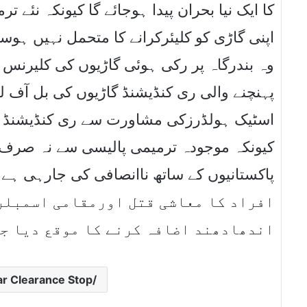
کا ایک نیا بحران پیدا ہوجائے گا کیونکہ نئے 
اپنی گاڑی کو کلیئرکرانے کا متحمل نہیں ہوس
پہنچنے والی ری کنڈیشنڈ گاڑیوں کی بل آف لی
اسٹیک ہولڈرزکی مشاورت سے ری کنڈیشنڈ گا
کیونکہ موجودہ ترمیمی پالیسی سے نہ صرف ق
افراد کا معاشی قتل اورمقامی اسمبلر
اندھادھند اضافہ کرنے کا موقع دیا ج
 Clearance Stop/