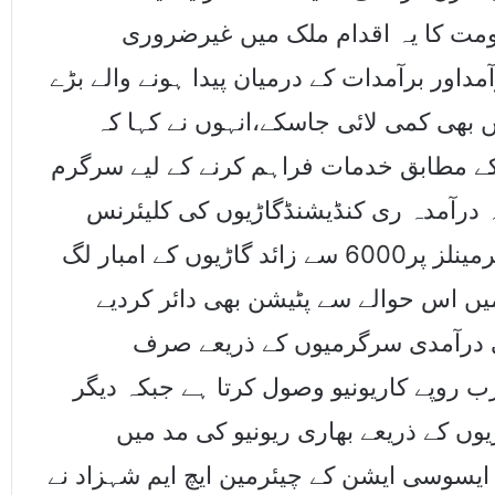
ومت کا یہ اقدام ملک میں غیرضروری
آمداور برآمدات کے درمیان پیدا ہونے والے بڑے
 بھی کمی لائی جاسکے،انہوں نے کہا کہ
ے مطابق خدمات فراہم کرنے کے لیے سرگرم
 درآمدہ ری کنڈیشنڈگاڑیوں کی کلیئرنس
رکنے سے ایسٹ اور ویسٹ وہارف کے کنٹینرٹرمینلز پر6000 سے زائد گاڑیوں کے امبار لگ
یں اس حوالے سے پٹیشن بھی دائر کردیے
کی درآمدی سرگرمیوں کے ذریعے صرف
زاپریزمنٹ ویسٹ کلکٹریٹ سالانہ24 ارب روپے کاریونیو وصول کرتا ہے جبکہ دیگر
ں کے ذریعے بھاری ریونیو کی مد میں
 ایسوسی ایشن کے چیئرمین ایچ ایم شہزاد نے