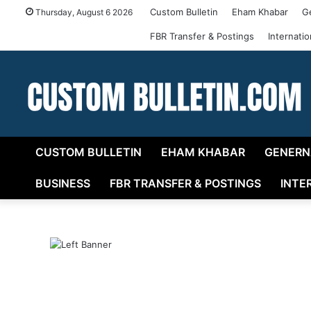
Custom Bulletin
Eham Khabar
G
Thursday, August 6 2026
FBR Transfer & Postings
Internati
CUSTOM BULLETIN
EHAM KHABAR
GENERN
BUSINESS
FBR TRANSFER & POSTINGS
INTE