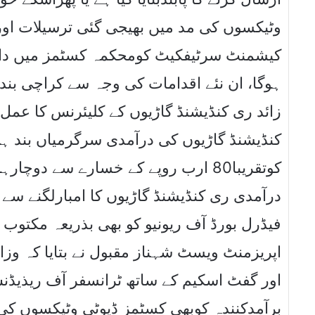
وٹیکسوں کی مد میں بھیجی گئی ترسیلات او
کیشمنٹ سرٹیفکیٹ کومحکمہ کسٹمز میں داخل
زائد ری کنڈیشنڈ گاڑیوں کے کلیئرنس کا عمل ر
کنڈیشنڈ گاڑیوں کی درآمدی سرگرمیاں بند 
کوتقریبا80 ارب روپے کے خسارے سے دوچا
درآمدی ری کنڈیشنڈ گاڑیوں کا امبارلگنے سے 
فیڈرل بورڈ آف ریونیو کو بھی بذریعہ مکتوب
اور گفٹ اسکیم کے ساتھ ٹرانسفر آف ریذیڈنس
برآمدکنندہ کوبھی کسٹمز ڈیوٹی وٹیکسوں ک