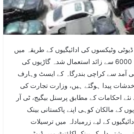
وٹی وٹیکسوں کی ادائیگیوں کے طریقہ میں
تبدیلی کے احکامات کے باعث درآمدہونے والی 6000 سے زائد استعمال شدہ گاڑیوں کی
کنے اورمزید2000 گاڑیوں کی آمد سے کراچی بندرگاہ کے ایسٹ وہارف
خدشات پیدا ہوگئے ہیں، وزارت تجارت کی
جاری ہونے والے نئے احکامات کے مطابق پرسنل بیگیج، ٹی آر
ں کے مالکان کوہی اپنے پاکستانی بینک
ئیگیوں کے لیے زرمبادلہ میں ترسیلات
خونی رشتہ دار کے بینک اکاﺅنٹ میں ڈیوٹی