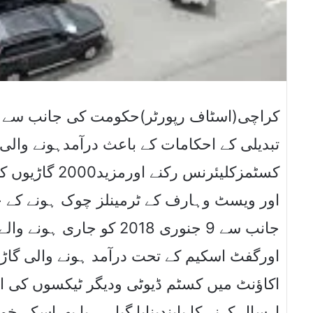
کراچی(اسٹاف رپورٹر)حکومت کی جانب سے ڈی
کسٹمزکلیئرنس ر
اور ویسٹ وہارف کے ٹرمینلز چوک ہونے کے 
جانب سے 9 جنوری 2018 کو 
اورگفٹ اسکیم کے تحت درآمد ہونے والی گاڑیو
اکاﺅنٹ میں کسٹم ڈیوٹی ودیگر ٹیکسوں کی ادا
ارسال کرنے کا پابندبنایا گیا ہے یا پھراسکے 