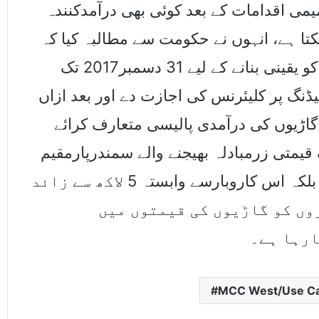
ترمیمی اقدامات کے بعد کوئی بھی درآمدکنندہ
کتا ہے، انہوں نے حکومت سے مطالبہ کیا کہ
وہ بندرگاہ پر رکی ہوئی گاڑیوں کی کلیرنس کو یقینی بنانے کے لیے 31 دسمبر2017 تک
ڈنگ پر کلیئرنس کی اجازت دے اور بعد ازاں
ڑیوں کی درآمدی پالیسی متعارف کرائے
یمتی زرمبادلہ بھیجنے والے سمندرپارمقیم
پاکستانیوں کے ساتھ ناانصافی کی جارہی ہے بلکہ اس کاروبارسے وابستہ 5 لاکھ سے زائد
وں کو گاڑیوں کی قیمتوں میں
ارہا ہے۔
MCC West/Use Car