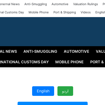
enernal News
Anti-Smuggling
Automotive
Valuation Rulings
P
onal Customs Day
Mobile Phone
Port & Shipping
Videos
Englis
AL NEWS
ANTI-SMUGGLING
AUTOMOTIVE
VAL
RNATIONAL CUSTOMS DAY
MOBILE PHONE
PORT &
اردو
English