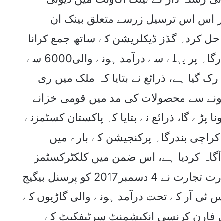
ر اس اس ترسیل زرسے متعلق بینک ان
 کردہ گڈز ڈیکلریشن کے ساتھ جمع کرانا
ہوگا، ان نئے اقدامات کی وجہ سے کراچی بندرگاہ پر پہلے سے درآمد ہونے والی6000 سے
ک گیا ہے، ذرائع نے بتایا کہ ملک میں ری
ہونے سے محصولات کی مد میں قومی خزانے
رہونا پڑے گا، ذرائع نے بتایا کہ پاکستان کسٹمزنے
کراچی بندرگاہ پرکنجیشن کے بارے میں
 آگاہ کردیا ہے، اس ضمن میں کلکٹرکسٹمز
اپریزمنٹ ویسٹ شہناز مقبول نے بتایا کہ وزارت تجارت نے 4 دسمبر2017 کو پرسنل بیگیج
 ٹی آر کے تحت درآمد ہونے والی گاڑیوں کے
ی فارن کرنسی انکیشمنٹ سرٹیفکیٹ کے