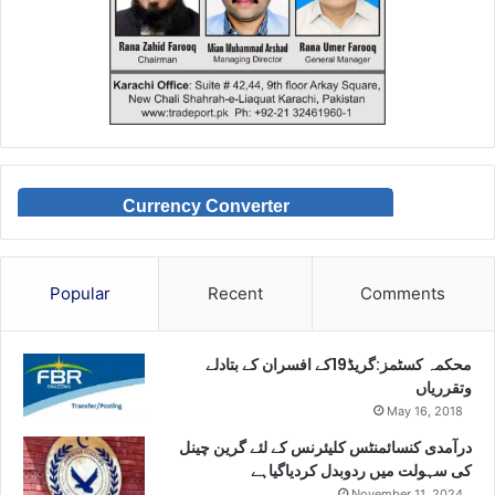
Currency Converter
Popular
Recent
Comments
محکمہ کسٹمز:گریڈ19کے افسران کے بتادلے
وتقرریاں
May 16, 2018
درآمدی کنسائمنٹس کلیئرنس کے لئے گرین چینل
کی سہولت میں ردوبدل کردیاگیاہے
November 11, 2024