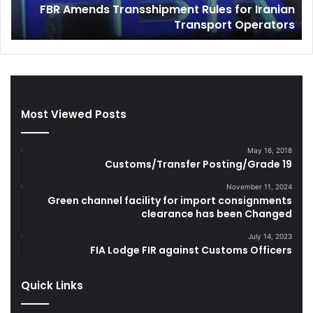
FBR Amends Transshipment Rules for Iranian
s
n
o
Transport Operators
T
t
r
e
a
l
n
l
s
i
s
g
Most Viewed Posts
h
e
i
n
p
c
May 16, 2018
m
e
Customs/Transfer Posting/Grade 19
e
S
n
e
November 11, 2024
Green channel facility for import consignments
t
i
clearance has been Changed
R
z
u
e
July 14, 2023
l
L
FIA Lodge FIR against Customs Officers
e
a
s
r
Quick Links
f
g
o
e