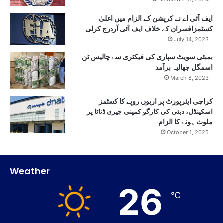
ایف آئی اے نے کرپشن کے الزام میں اعلیٰ
کسٹمزافسران کے خلاف ایف آئی آردرج کرلی
July 14, 2023
بمبئی سویٹ سپاری کی فیکٹری سے چالیس ٹن
اسمگل چھالیہ برآمد
March 8, 2023
کراچی ایئرپورٹ پر اربوں روپے کا کسٹمز
اسکینڈل، دبئی کی کارگو کمپنی جیری ڈناٹا پر
ملوث ہونے کا الزام
October 1, 2025
Weather
26
℃