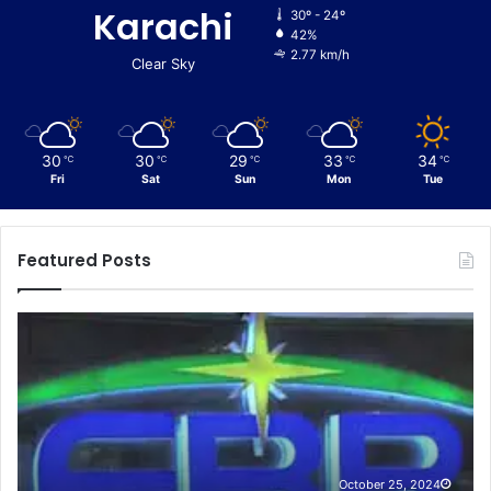
Karachi
30º - 24º
42%
2.77 km/h
Clear Sky
30
30
29
33
34
℃
℃
℃
℃
℃
Fri
Sat
Sun
Mon
Tue
Featured Posts
F
C
B
u
R
s
A
t
m
o
e
m
n
s
d
I
October 25, 2024