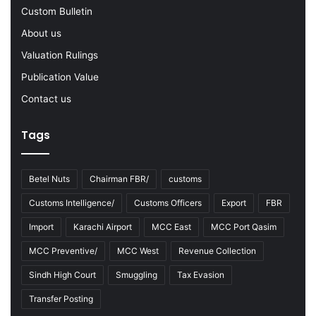
r
Q
Custom Bulletin
I
u
About us
r
a
a
n
Valuation Rulings
n
t
Publication Value
i
i
a
t
Contact us
n
y
T
o
Tags
r
f
a
S
n
m
Betel Nuts
Chairman FBR/
customs
s
u
p
g
Customs Intelligence/
Customs Officers
Export
FBR
o
g
Import
Karachi Airport
MCC East
MCC Port Qasim
r
l
t
e
MCC Preventive/
MCC West
Revenue Collection
O
C
p
i
Sindh High Court
Smuggling
Tax Evasion
e
g
Transfer Posting
r
a