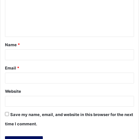
m
e
n
t
Name
*
*
Email
*
Website
Save my name, email, and website in this browser for the next
time I comment.