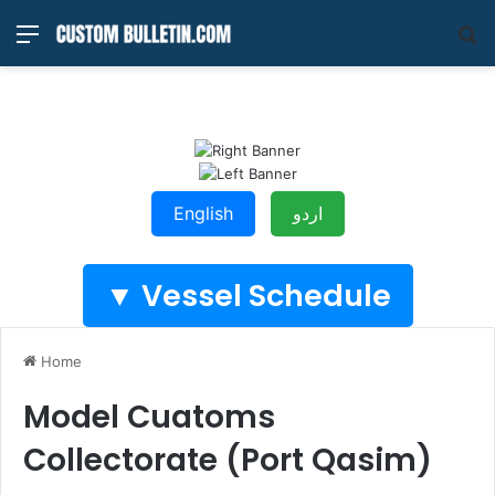
Menu
S
fo
English
اردو
Vessel Schedule ▼
Home
Model Cuatoms
Collectorate (Port Qasim)