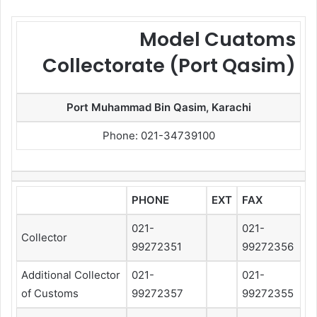
Model Cuatoms
Collectorate (Port Qasim)
Port Muhammad Bin Qasim, Karachi
Phone: 021-34739100
PHONE
EXT
FAX
021-
021-
Collector
99272351
99272356
Additional Collector
021-
021-
of Customs
99272357
99272355